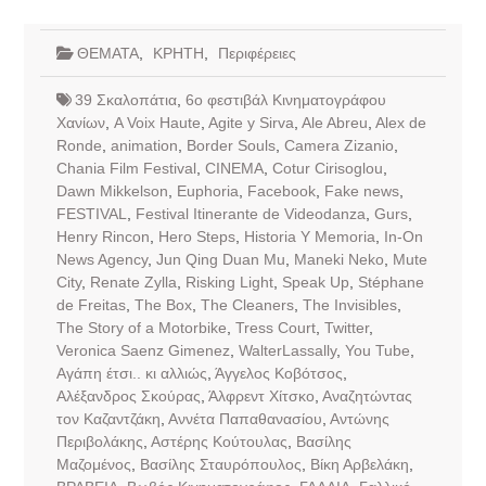
ΘΕΜΑΤΑ
,
ΚΡΗΤΗ
,
Περιφέρειες
39 Σκαλοπάτια
,
6ο φεστιβάλ Κινηματογράφου
Χανίων
,
A Voix Haute
,
Agite y Sirva
,
Ale Abreu
,
Alex de
Ronde
,
animation
,
Border Souls
,
Camera Zizanio
,
Chania Film Festival
,
CINEMA
,
Cotur Cirisoglou
,
Dawn Mikkelson
,
Euphoria
,
Facebook
,
Fake news
,
FESTIVAL
,
Festival Itinerante de Videodanza
,
Gurs
,
Henry Rincon
,
Hero Steps
,
Historia Y Memoria
,
In-On
News Agency
,
Jun Qing Duan Mu
,
Maneki Neko
,
Mute
City
,
Renate Zylla
,
Risking Light
,
Speak Up
,
Stéphane
de Freitas
,
The Box
,
The Cleaners
,
The Invisibles
,
The Story of a Motorbike
,
Tress Court
,
Twitter
,
Veronica Saenz Gimenez
,
WalterLassally
,
You Tube
,
Αγάπη έτσι.. κι αλλιώς
,
Άγγελος Κοβότσος
,
Αλέξανδρος Σκούρας
,
Άλφρεντ Χίτσκο
,
Αναζητώντας
τον Καζαντζάκη
,
Αννέτα Παπαθανασίου
,
Αντώνης
Περιβολάκης
,
Αστέρης Κούτουλας
,
Βασίλης
Μαζομένος
,
Βασίλης Σταυρόπουλος
,
Βίκη Αρβελάκη
,