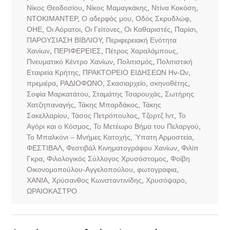
Νίκος Θεοδοσίου
,
Νίκος Μαμαγκάκης
,
Ντίνα Κοκόση
,
ΝΤΟΚΙΜΑΝΤΕΡ
,
Ο αδερφός μου
,
Οδός Σκρυδλώφ
,
ΟΗΕ
,
Οι Αόρατοι
,
Οι Γείτονες
,
Οι Καθαριστές
,
Παρίσι
,
ΠΑΡΟΥΣΙΑΣΗ ΒΙΒΛΙΟΥ
,
Περιφερειακή Ενότητα
Χανίων
,
ΠΕΡΙΦΕΡΕΙΕΣ
,
Πέτρος Χαραλάμπους
,
Πνευματικό Κέντρο Χανίων
,
Πολιτισμός
,
Πολιτιστική
Εταιρεία Κρήτης
,
ΠΡΑΚΤΟΡΕΙΟ ΕΙΔΗΣΕΩΝ Ην-Ων
,
πρεμιέρα
,
ΡΑΔΙΟΦΩΝΟ
,
Σκασιαρχείο
,
σκηνοθέτης
,
Σοφία Μαρκατάτου
,
Σταμάτης Τσαρουχάς
,
Σωτήρης
Χατζηπαναγής
,
Τάκης Μπαρδάκος
,
Τάκης
Σακελλαρίου
,
Τάσος Πετρόπουλος
,
Τζορτζ Ιντ
,
Το
Αγόρι και ο Κόσμος
,
Το Μετέωρο Βήμα του Πελαργού
,
Το Μπαλκόνι – Μνήμες Κατοχής
,
Ύπατη Αρμοστεία
,
ΦΕΣΤΙΒΑΛ
,
Φεστιβάλ Κινηματογράφου Χανίων
,
Φιλίπ
Γκρα
,
Φιλολογικός Σύλλογος Χρυσόστομος
,
Φοίβη
Οικονομοπούλου-Αγγελοπούλου
,
φωτογραφια
,
ΧΑΝΙΑ
,
Χρύσανθος Κωνσταντινίδης
,
Χρυσόψαρο
,
ΩΡΑΙΟΚΑΣΤΡΟ