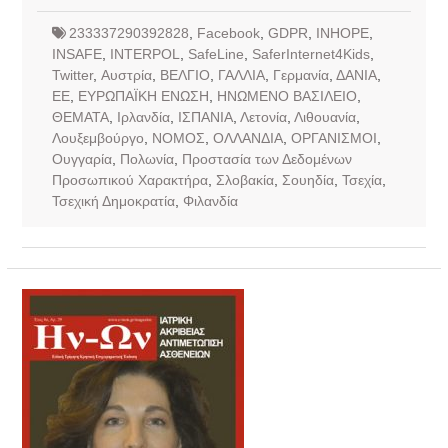
233337290392828
,
Facebook
,
GDPR
,
INHOPE
,
INSAFE
,
INTERPOL
,
SafeLine
,
SaferInternet4Kids
,
Twitter
,
Αυστρία
,
ΒΕΛΓΙΟ
,
ΓΑΛΛΙΑ
,
Γερμανία
,
ΔΑΝΙΑ
,
ΕΕ
,
ΕΥΡΩΠΑΪΚΗ ΕΝΩΣΗ
,
ΗΝΩΜΕΝΟ ΒΑΣΙΛΕΙΟ
,
ΘΕΜΑΤΑ
,
Ιρλανδία
,
ΙΣΠΑΝΙΑ
,
Λετονία
,
Λιθουανία
,
Λουξεμβούργο
,
ΝΟΜΟΣ
,
ΟΛΛΑΝΔΙΑ
,
ΟΡΓΑΝΙΣΜΟΙ
,
Ουγγαρία
,
Πολωνία
,
Προστασία των Δεδομένων
Προσωπικού Χαρακτήρα
,
Σλοβακία
,
Σουηδία
,
Τσεχία
,
Τσεχική Δημοκρατία
,
Φιλανδία