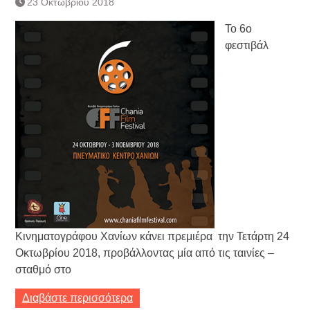
23 Οκτωβρίου 2018
Τράπεζας- ΕΚΤ
Κατάργηση βιβλιαρίων Υγείας
Το 6ο
Ημερήσιο Δελτίο Τιμών
φεστιβάλ
Συναλλάγματος &
Τραπεζογραμματίων 7-3-2019
Ημερήσιο Δελτίο Τιμών
Συναλλάγματος &
Τραπεζογραμματίων 4-3-2019
Κάθοδος αγροτών
Δικαιοσύνη
Κινηματογράφου Χανίων κάνει πρεμιέρα την Τετάρτη 24
Οκτωβρίου 2018, προβάλλοντας μία από τις ταινίες –
σταθμό στο
Διαβάστε περισσότερα