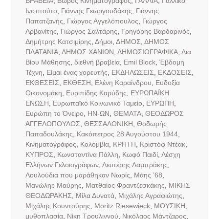
ΒΡΑΒΕΙΑ
,
Βωβός Κινηματογράφος
,
ΓΑΛΛΙΑ
,
Γαλλικό
Ινστιτούτο
,
Γιάννης Γεωργουδάκης
,
Γιάννης
Παπατζανής
,
Γιώργος Αγγελόπουλος
,
Γιώργος
Αρβανίτης
,
Γιώργος Σαλτάρης
,
Γρηγόρης Βαρδαρινός
,
Δημήτρης Κατσιμίρης
,
Δήμοι
,
ΔΗΜΟΣ
,
ΔΗΜΟΣ
ΠΛΑΤΑΝΙΑ
,
ΔΗΜΟΣ ΧΑΝΙΩΝ
,
ΔΗΜΟΣΙΟΓΡΑΦΙΚΑ
,
Δια
Βίου Μάθησης
,
διεθνή βραβεία
,
Εmil Block
,
Έβδομη
Τέχνη
,
Είμαι ένας χορευτής
,
ΕΚΔΗΛΩΣΕΙΣ
,
ΕΚΔΟΣΕΙΣ
,
ΕΚΘΕΣΕΙΣ
,
ΕΚΘΕΣΗ
,
Ελένη Καραΐνδρου
,
Ευδοξία
Οικονομάκη
,
Ευριπίδης Καρύδης
,
ΕΥΡΩΠΑΪΚΗ
ΕΝΩΣΗ
,
Ευρωπαϊκό Κοινωνικό Ταμείο
,
ΕΥΡΩΠΗ
,
Ευρώπη το Όνειρο
,
ΗΝ-ΩΝ
,
ΘΕΜΑΤΑ
,
ΘΕΟΔΩΡΟΣ
ΑΓΓΕΛΟΠΟΥΛΟΣ
,
ΘΕΣΣΑΛΟΝΙΚΗ
,
Θοδωρής
Παπαδουλάκης
,
Κακόπετρος 28 Αυγούστου 1944
,
Κινηματογράφος
,
Κολομβία
,
ΚΡΗΤΗ
,
Κριστόφ Ντέακ
,
ΚΥΠΡΟΣ
,
Κωνσταντίνα Πάλλη
,
Κωφό Παιδί
,
Λέσχη
Ελλήνων Γελοιογράφων
,
Λευτέρης Λαμπράκης
,
Λουλούδια που μαράθηκαν Νωρίς
,
Μάης ’68
,
Μανώλης Μαύρης
,
Ματθαίος Φραντζεσκάκης
,
ΜΙΚΗΣ
ΘΕΟΔΩΡΑΚΗΣ
,
Μίλα Δυνατά
,
Μιχάλης Αγραφιώτης
,
Μιχάλης Κουντούρης
,
Μοritz Riesewieck
,
ΜΟΥΣΙΚΗ
,
μυθοπλασία
,
Νίκη Τρουλιννού
,
Νικόλαος Μάντζαρος
,