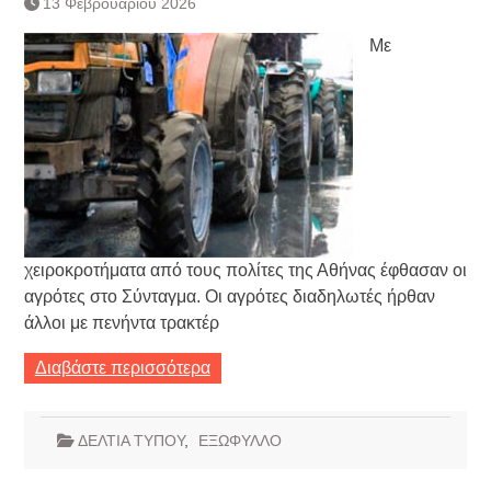
13 Φεβρουαρίου 2026
Τράπεζας- ΕΚΤ
Κατάργηση βιβλιαρίων Υγείας
Με
Ημερήσιο Δελτίο Τιμών
Συναλλάγματος &
Τραπεζογραμματίων 7-3-2019
Ημερήσιο Δελτίο Τιμών
Συναλλάγματος &
Τραπεζογραμματίων 4-3-2019
Κάθοδος αγροτών
Δικαιοσύνη
χειροκροτήματα από τους πολίτες της Αθήνας έφθασαν οι
αγρότες στο Σύνταγμα. Οι αγρότες διαδηλωτές ήρθαν
άλλοι με πενήντα τρακτέρ
Διαβάστε περισσότερα
ΔΕΛΤΙΑ ΤΥΠΟΥ
,
ΕΞΩΦΥΛΛΟ