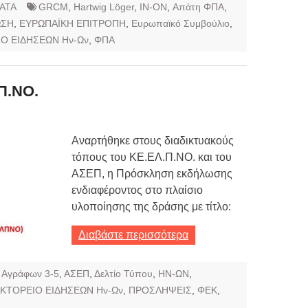
ΑΤΑ
GRCM
,
Hartwig Löger
,
IN-ON
,
Απάτη ΦΠΑ
,
ΩΣΗ
,
ΕΥΡΩΠΑΪΚΗ ΕΠΙΤΡΟΠΗ
,
Ευρωπαϊκό Συμβούλιο
,
Ο ΕΙΔΗΣΕΩΝ Ην-Ων
,
ΦΠΑ
Π.ΝΟ.
Αναρτήθηκε στους διαδικτυακούς
τόπους του ΚΕ.ΕΛ.Π.ΝΟ. και του
ΑΣΕΠ, η Πρόσκληση εκδήλωσης
ενδιαφέροντος στο πλαίσιο
υλοποίησης της δράσης με τίτλο:
Διαβάστε περισσότερα
,
Αγράφων 3-5
,
ΑΣΕΠ
,
Δελτίο Τύπου
,
ΗΝ-ΩΝ
,
ΚΤΟΡΕΙΟ ΕΙΔΗΣΕΩΝ Ην-Ων
,
ΠΡΟΣΛΗΨΕΙΣ
,
ΦΕΚ
,