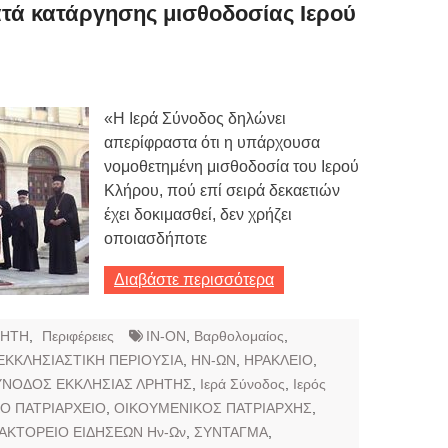
τά κατάργησης μισθοδοσίας Ιερού
ων 7-3-2019
Τιμών
«Η Ιερά Σύνοδος δηλώνει
ων 4-3-2019
απερίφραστα ότι η υπάρχουσα
ν
νομοθετημένη μισθοδοσία του Ιερού
Κλήρου, πού επί σειρά δεκαετιών
έχει δοκιμασθεί, δεν χρήζει
οποιασδήποτε
Διαβάστε περισσότερα
ΡΗΤΗ
,
Περιφέρειες
IN-ON
,
Βαρθολομαίος
,
ΕΚΚΛΗΣΙΑΣΤΙΚΗ ΠΕΡΙΟΥΣΙΑ
,
ΗΝ-ΩΝ
,
ΗΡΑΚΛΕΙΟ
,
ΣΥΝΟΔΟΣ ΕΚΚΛΗΣΙΑΣ ΛΡΗΤΗΣ
,
Ιερά Σύνοδος
,
Ιερός
Ο ΠΑΤΡΙΑΡΧΕΙΟ
,
ΟΙΚΟΥΜΕΝΙΚΟΣ ΠΑΤΡΙΑΡΧΗΣ
,
ΑΚΤΟΡΕΙΟ ΕΙΔΗΣΕΩΝ Ην-Ων
,
ΣΥΝΤΑΓΜΑ
,