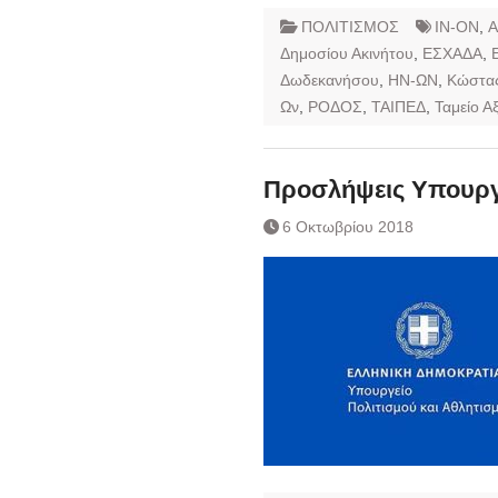
ΠΟΛΙΤΙΣΜΟΣ
IN-ON
,
Α
Δημοσίου Ακινήτου
,
ΕΣΧΑΔΑ
,
Δωδεκανήσου
,
ΗΝ-ΩΝ
,
Κώστας
Ων
,
ΡΟΔΟΣ
,
ΤΑΙΠΕΔ
,
Ταμείο Α
Προσλήψεις Υπουργ
6 Οκτωβρίου 2018