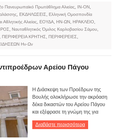
2ο Πανευρωπαϊκό Πρωτάθλημα Αλιείας
,
IN-ON
,
Θαλάσσης
,
ΕΚΔΗΛΩΣΕΙΣ
,
Ελληνική Ομοσπονδία
 Αθλητικής Αλιείας
,
ΕΟΥΔΑ
,
ΗΝ-ΩΝ
,
ΗΡΑΚΛΕΙΟ
,
ΠΡΟΣ
,
Ναυταθλητικός Όμιλος Καρλοβασίου Σάμου
,
,
ΠΕΡΙΦΕΡΕΙΑ ΚΡΗΤΗΣ
,
ΠΕΡΙΦΕΡΕΙΕΣ
,
ΙΔΗΣΕΩΝ Ην-Ων
ντιπροέδρων Αρείου Πάγου
Η Διάσκεψη των Προέδρων της
Βουλής ολοκλήρωσε την ακρόαση
δέκα δικαστών του Αρείου Πάγου
και εξέφρασε τη γνώμη της για
Διαβάστε περισσότερα