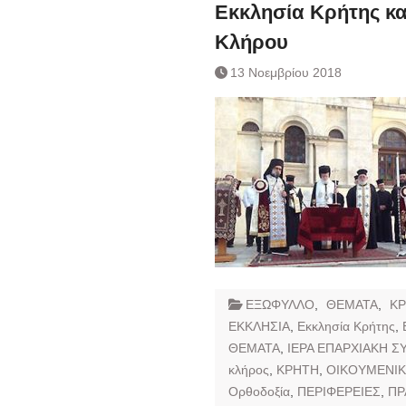
Εκκλησία Κρήτης κα
Συναλλάγματος &
Κλήρου
Τραπεζογραμματί
Ημερήσιο Δελτίο 
13 Νοεμβρίου 2018
Συναλλάγματος &
Τραπεζογραμματί
Κάθοδος αγροτώ
Δικαιοσύνη
ΕΞΩΦΥΛΛΟ
,
ΘΕΜΑΤΑ
,
Κ
ΕΚΚΛΗΣΙΑ
,
Εκκλησία Κρήτης
,
ΘΕΜΑΤΑ
,
ΙΕΡΑ ΕΠΑΡΧΙΑΚΗ 
κλήρος
,
ΚΡΗΤΗ
,
ΟΙΚΟΥΜΕΝΙΚ
Ορθοδοξία
,
ΠΕΡΙΦΕΡΕΙΕΣ
,
ΠΡ