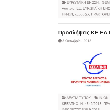
ΕΥΡΩΠΑΪΚΗ ΕΝΩΣΗ
,
ΘΕΜ
Αυστρία
,
ΕΕ
,
ΕΥΡΩΠΑΪΚΗ ΕΝ
ΗΝ-ΩΝ
,
καρουζέλ
,
ΠΡΑΚΤΟΡΕΙ
Προσλήψεις ΚΕ.ΕΛ.
3 Οκτωβρίου 2018
ΔΕΛΤΙΑ ΤΥΠΟΥ
IN-ON
ΚΕΕΛΠΝΟ
,
Ν. 4549/2018
,
ΠΡΑ
ΦΕΚ 3877/Τ.Β΄/6.9.2018