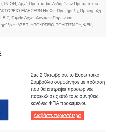
e
,
IN-ON
,
Αρχή Προστασίας Δεδομένων Προσωπικού
ΑΚΤΟΡΕΙΟ ΕΙΔΗΣΕΩΝ Ην-Ων
,
Προκήρυξη
,
Προκήρυξη
ΨΕΙΣ
,
Ταμείο Αρχαιολογικών Πόρων και
κηρύξεων ΑΣΕΠ
,
ΥΠΟΥΡΓΕΙΟ ΠΟΛΙΤΙΣΜΟΥ
,
ΦΕΚ
,
Ε
Στις 2 Οκτωβρίου, το Ευρωπαϊκό
Συμβούλιο συμφώνησε με πρόταση
που θα επιτρέψει προσωρινές
παρεκκλίσεις από τους συνήθεις
κανόνες ΦΠΑ προκειμένου
Διαβάστε περισσότερα