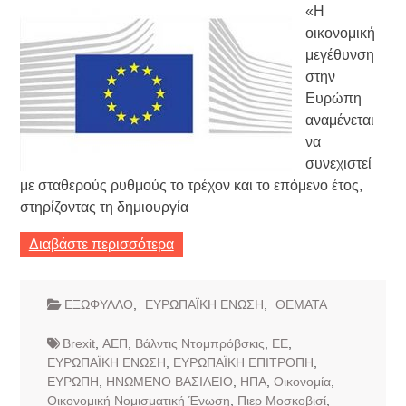
«Η
οικονομική
μεγέθυνση
στην
Ευρώπη
αναμένεται
να
συνεχιστεί
με σταθερούς ρυθμούς το τρέχον και το επόμενο έτος,
στηρίζοντας τη δημιουργία
Διαβάστε περισσότερα
ΕΞΩΦΥΛΛΟ
,
ΕΥΡΩΠΑΪΚΗ ΕΝΩΣΗ
,
ΘΕΜΑΤΑ
Brexit
,
ΑΕΠ
,
Βάλντις Ντομπρόβσκις
,
ΕΕ
,
ΕΥΡΩΠΑΪΚΗ ΕΝΩΣΗ
,
ΕΥΡΩΠΑΪΚΗ ΕΠΙΤΡΟΠΗ
,
ΕΥΡΩΠΗ
,
ΗΝΩΜΕΝΟ ΒΑΣΙΛΕΙΟ
,
ΗΠΑ
,
Οικονομία
,
Οικονομική Νομισματική Ένωση
,
Πιερ Μοσκοβισί
,