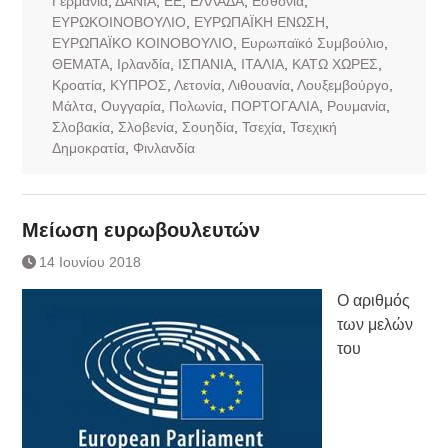
Γερμανία
,
ΔΑΝΙΑ
,
ΕΕ
,
ΕΛΛΑΔΑ
,
Εσθονία
,
ΕΥΡΩΚΟΙΝΟΒΟΥΛΙΟ
,
ΕΥΡΩΠΑΪΚΗ ΕΝΩΣΗ
,
ΕΥΡΩΠΑΪΚΟ ΚΟΙΝΟΒΟΥΛΙΟ
,
Ευρωπαϊκό Συμβούλιο
,
ΘΕΜΑΤΑ
,
Ιρλανδία
,
ΙΣΠΑΝΙΑ
,
ΙΤΑΛΙΑ
,
ΚΑΤΩ ΧΩΡΕΣ
,
Κροατία
,
ΚΥΠΡΟΣ
,
Λετονία
,
Λιθουανία
,
Λουξεμβούργο
,
Μάλτα
,
Ουγγαρία
,
Πολωνία
,
ΠΟΡΤΟΓΑΛΙΑ
,
Ρουμανία
,
Σλοβακία
,
Σλοβενία
,
Σουηδία
,
Τσεχία
,
Τσεχική
Δημοκρατία
,
Φινλανδία
Μείωση ευρωβουλευτών
14 Ιουνίου 2018
Ο αριθμός
των μελών
του