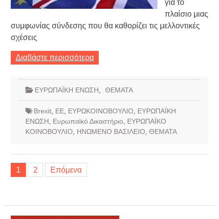
για το
πλαίσιο μιας
συμφωνίας σύνδεσης που θα καθορίζει τις μελλοντικές
σχέσεις
Διαβάστε περισσότερα
ΕΥΡΩΠΑΪΚΗ ΕΝΩΣΗ
,
ΘΕΜΑΤΑ
Brexit
,
ΕΕ
,
ΕΥΡΩΚΟΙΝΟΒΟΥΛΙΟ
,
ΕΥΡΩΠΑΪΚΗ
ΕΝΩΣΗ
,
Ευρωπαϊκό Δικαστήριο
,
ΕΥΡΩΠΑΪΚΟ
ΚΟΙΝΟΒΟΥΛΙΟ
,
ΗΝΩΜΕΝΟ ΒΑΣΙΛΕΙΟ
,
ΘΕΜΑΤΑ
Σελιδοποίηση
1
2
Επόμενα
άρθρων