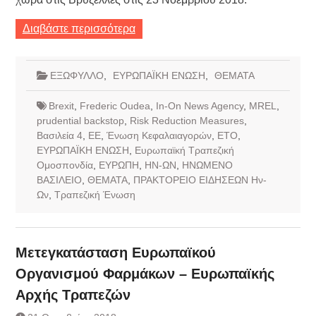
Διαβάστε περισσότερα
ΕΞΩΦΥΛΛΟ
,
ΕΥΡΩΠΑΪΚΗ ΕΝΩΣΗ
,
ΘΕΜΑΤΑ
Brexit
,
Frederic Oudea
,
In-On News Agency
,
MREL
,
prudential backstop
,
Risk Reduction Measures
,
Βασιλεία 4
,
ΕΕ
,
Ένωση Κεφαλαιαγορών
,
ΕΤΟ
,
ΕΥΡΩΠΑΪΚΗ ΕΝΩΣΗ
,
Ευρωπαϊκή Τραπεζική
Ομοσπονδία
,
ΕΥΡΩΠΗ
,
ΗΝ-ΩΝ
,
ΗΝΩΜΕΝΟ
ΒΑΣΙΛΕΙΟ
,
ΘΕΜΑΤΑ
,
ΠΡΑΚΤΟΡΕΙΟ ΕΙΔΗΣΕΩΝ Ην-
Ων
,
Τραπεζική Ένωση
Μετεγκατάσταση Ευρωπαϊκού
Οργανισμού Φαρμάκων – Ευρωπαϊκής
Αρχής Τραπεζών