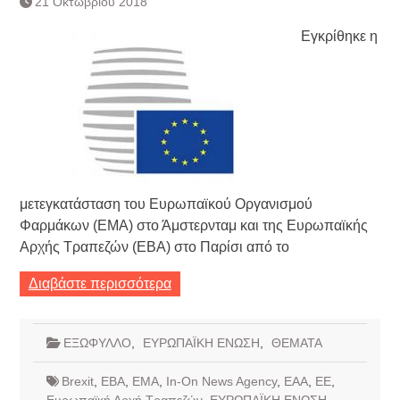
21 Οκτωβρίου 2018
Εγκρίθηκε η
μετεγκατάσταση του Ευρωπαϊκού Οργανισμού
Φαρμάκων (EMA) στο Άμστερνταμ και της Ευρωπαϊκής
Αρχής Τραπεζών (EBA) στο Παρίσι από το
Διαβάστε περισσότερα
ΕΞΩΦΥΛΛΟ
,
ΕΥΡΩΠΑΪΚΗ ΕΝΩΣΗ
,
ΘΕΜΑΤΑ
Brexit
,
EBA
,
EMA
,
In-On News Agency
,
ΕΑΑ
,
ΕΕ
,
Ευρωπαϊκή Αρχή Τραπεζών
,
ΕΥΡΩΠΑΪΚΗ ΕΝΩΣΗ
,