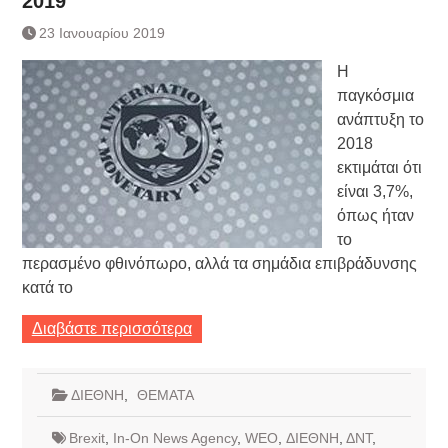
2019
Τράπεζας- ΕΚΤ
Κατάργηση βιβλιαρίων Υγείας
23 Ιανουαρίου 2019
Ημερήσιο Δελτίο Τιμών
Η
Συναλλάγματος &
Τραπεζογραμματίων 7-3-2019
παγκόσμια
Ημερήσιο Δελτίο Τιμών
ανάπτυξη το
Συναλλάγματος &
2018
Τραπεζογραμματίων 4-3-2019
εκτιμάται ότι
Κάθοδος αγροτών
είναι 3,7%,
Δικαιοσύνη
όπως ήταν
το
περασμένο φθινόπωρο, αλλά τα σημάδια επιβράδυνσης
κατά το
Διαβάστε περισσότερα
ΔΙΕΘΝΗ
,
ΘΕΜΑΤΑ
Brexit
,
In-On News Agency
,
WEO
,
ΔΙΕΘΝΗ
,
ΔΝΤ
,