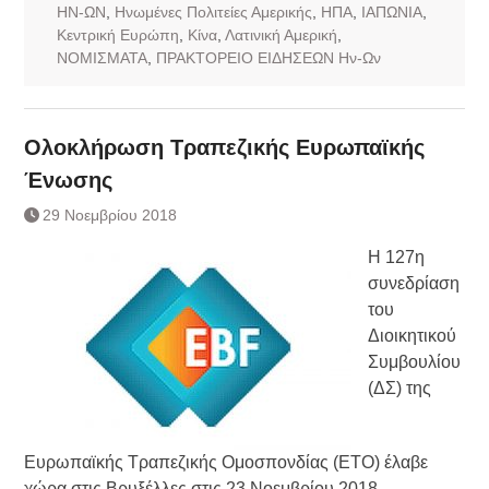
ΗΝ-ΩΝ
,
Ηνωμένες Πολιτείες Αμερικής
,
ΗΠΑ
,
ΙΑΠΩΝΙΑ
,
Κεντρική Ευρώπη
,
Κίνα
,
Λατινική Αμερική
,
ΝΟΜΙΣΜΑΤΑ
,
ΠΡΑΚΤΟΡΕΙΟ ΕΙΔΗΣΕΩΝ Ην-Ων
Ολοκλήρωση Τραπεζικής Ευρωπαϊκής
Ένωσης
29 Νοεμβρίου 2018
Η 127η
συνεδρίαση
του
Διοικητικού
Συμβουλίου
(ΔΣ) της
Ευρωπαϊκής Τραπεζικής Ομοσπονδίας (ΕΤΟ) έλαβε
χώρα στις Βρυξέλλες στις 23 Νοεμβρίου 2018.