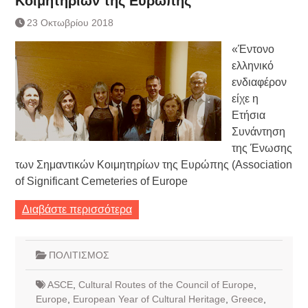
Κοιμητηρίων της Ευρώπης
Τράπεζας- ΕΚΤ
Κατάργηση βιβλιαρίων Υγείας
23 Οκτωβρίου 2018
Ημερήσιο Δελτίο Τιμών
«Έντονο
Συναλλάγματος &
Τραπεζογραμματίων 7-3-2019
ελληνικό
Ημερήσιο Δελτίο Τιμών
ενδιαφέρον
Συναλλάγματος &
είχε η
Τραπεζογραμματίων 4-3-2019
Ετήσια
Κάθοδος αγροτών
Συνάντηση
Δικαιοσύνη
της Ένωσης
των Σημαντικών Κοιμητηρίων της Ευρώπης (Association
of Significant Cemeteries of Europe
Διαβάστε περισσότερα
ΠΟΛΙΤΙΣΜΟΣ
ASCE
,
Cultural Routes of the Council of Europe
,
Europe
,
European Year of Cultural Heritage
,
Greece
,