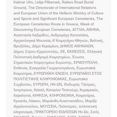
Kalmar Ulm
,
Lidija Plibersek
,
Raikes Road Burial
Ground
,
The Directorate of International Relations
and European Union of the Hellenic Ministry of Culture
and Sports and Significant European Cemeteries
,
The
European Cemeteries Route in Greece
,
Week of
Discovering European Cemeteries
,
ΑΓΓΛΙΑ
,
ΑΘΗΝΑ
,
Αναστασία Λαζαρίδου
,
Ανδρομάχη Κατσελάκη
,
Αρχαιολογικά Μουσεία
,
Α’ Κοιμητήριο Αθηνών
,
Βαλτική
,
Βρυξέλλες
,
Δήμο Κεραμέων
,
ΔΗΜΟΣ ΑΘΗΝΑΙΩΝ
,
Δήμος Σύρου-Ερμούπολης
,
ΕΕ
,
ΕΚΘΕΣΕΙΣ
,
Ελληνική
Πολιτιστική Διαδρομή Κοιμητηρίων
,
Ένωση
Σημαντικών Κοιμητηρίων Ευρώπης
,
ΕΡΜΟΥΠΟΛΗ
,
Εσθονία
,
Ευαγγελία Γεωργιτσογιάννη
,
Ευρωπαϊκά
Κοιμητήρια
,
ΕΥΡΩΠΑΪΚΗ ΕΝΩΣΗ
,
ΕΥΡΩΠΑΪΚΟ ΕΤΟΣ
ΠΟΛΙΤΙΣΤΙΚΗΣ ΚΛΗΡΟΝΟΜΙΑΣ
,
Ευρωπαϊκό
Συμβούλιο
,
ΕΥΡΩΠΗ
,
ΗΝ-ΩΝ
,
Θοδωρής Τζούμας
,
Ίνσμπρουκ
,
Κάσελ
,
Κατερίνα Τσατούχα
,
Κεραμεικός
,
Κεφαλονιά
,
ΚΗΦΙΣΙΑ
,
ΚΛΗΡΟΝΟΜΙΑ
,
Κοιμητήρια
,
Κροατία
,
Λάακεν
,
Μαριάνθη Αναστασιάδου
,
Μαρίζα
Αγγελοπούλου
,
ΜΟΥΣΕΙΑ
,
Πολιτισμός
,
πολιτιστική
κληρονομιά
,
ΠΡΑΚΤΟΡΕΙΟ ΕΙΔΗΣΕΩΝ Ην-Ων
,
Σισλί
,