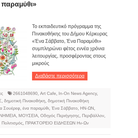
Τιμών
 παραμύθι»
ων 7-3-2019
Τιμών
Το εκπαιδευτικό πρόγραμμα της
Πινακοθήκης του Δήμου Κέρκυρας
ων 4-3-2019
«Ένα Σάββατο, Ένα Παραμύθι»
ν
συμπληρώνει φέτος εννέα χρόνια
λειτουργίας, προσφέροντας στους
μικρούς
Διαβάστε περισσότερα
ες
2661048690
,
Art Cafe
,
In-On News Agency
,
Σ
,
δημοτική Πινακοθήκη
,
δημοτική Πινακοθήκη
α Σουέρεφ
,
ένα παραμύθι
,
Ένα Σάββατο
,
ΗΝ-ΩΝ
,
ΝΗΜΕΙΑ
,
ΜΟΥΣΕΙΑ
,
Οδηγός Περιήγησης
,
Περιβάλλον
,
,
Πολιτισμός
,
ΠΡΑΚΤΟΡΕΙΟ ΕΙΔΗΣΕΩΝ Ην-Ων