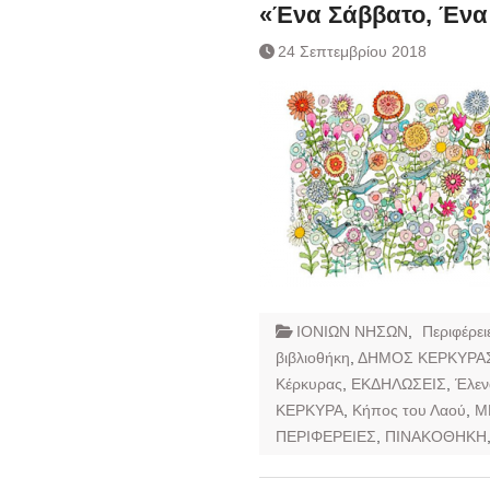
Ημερήσιο Δελτίο 
«Ένα Σάββατο, Ένα
Συναλλάγματος &
24 Σεπτεμβρίου 2018
Τραπεζογραμματί
Ημερήσιο Δελτίο 
Συναλλάγματος &
Τραπεζογραμματί
Κάθοδος αγροτώ
ΙΟΝΙΩΝ ΝΗΣΩΝ
,
Περιφέρει
βιβλιοθήκη
,
ΔΗΜΟΣ ΚΕΡΚΥΡΑ
Κέρκυρας
,
ΕΚΔΗΛΩΣΕΙΣ
,
Έλεν
ΚΕΡΚΥΡΑ
,
Κήπος του Λαού
,
Μ
ΠΕΡΙΦΕΡΕΙΕΣ
,
ΠΙΝΑΚΟΘΗΚΗ