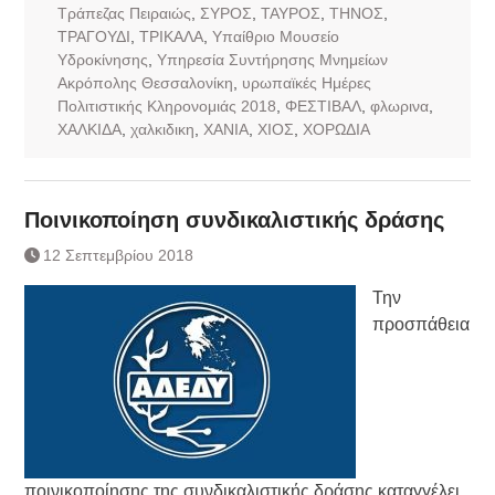
Τράπεζας Πειραιώς
,
ΣΥΡΟΣ
,
ΤΑΥΡΟΣ
,
ΤΗΝΟΣ
,
ΤΡΑΓΟΥΔΙ
,
ΤΡΙΚΑΛΑ
,
Υπαίθριο Μουσείο
Υδροκίνησης
,
Υπηρεσία Συντήρησης Μνημείων
Ακρόπολης Θεσσαλονίκη
,
υρωπαϊκές Ημέρες
Πολιτιστικής Κληρονομιάς 2018
,
ΦΕΣΤΙΒΑΛ
,
φλωρινα
,
ΧΑΛΚΙΔΑ
,
χαλκιδικη
,
ΧΑΝΙΑ
,
ΧΙΟΣ
,
ΧΟΡΩΔΙΑ
Ποινικοποίηση συνδικαλιστικής δράσης
12 Σεπτεμβρίου 2018
Την
προσπάθεια
ποινικοποίησης της συνδικαλιστικής δράσης καταγγέλει