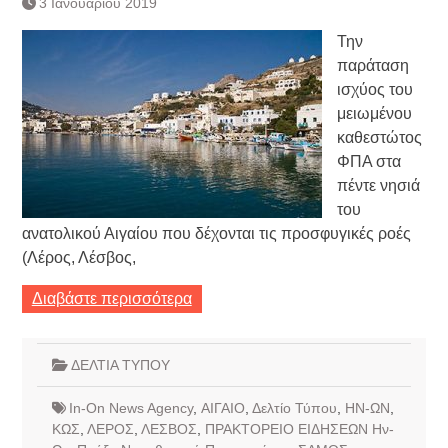
3 Ιανουαρίου 2019
Τράπεζας- ΕΚΤ
Κατάργηση βιβλιαρίων Υγείας
Την
Ημερήσιο Δελτίο Τιμών
παράταση
Συναλλάγματος &
ισχύος του
Τραπεζογραμματίων 7-3-2019
μειωμένου
Ημερήσιο Δελτίο Τιμών
Συναλλάγματος &
καθεστώτος
Τραπεζογραμματίων 4-3-2019
ΦΠΑ στα
Κάθοδος αγροτών
πέντε νησιά
Δικαιοσύνη
του
ανατολικού Αιγαίου που δέχονται τις προσφυγικές ροές
(Λέρος, Λέσβος,
Διαβάστε περισσότερα
ΔΕΛΤΙΑ ΤΥΠΟΥ
In-On News Agency
,
ΑΙΓΑΙΟ
,
Δελτίο Τύπου
,
ΗΝ-ΩΝ
,
ΚΩΣ
,
ΛΕΡΟΣ
,
ΛΕΣΒΟΣ
,
ΠΡΑΚΤΟΡΕΙΟ ΕΙΔΗΣΕΩΝ Ην-