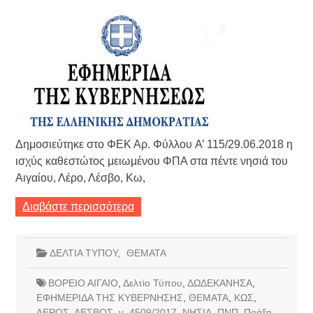
Δημοσιεύτηκε στο ΦΕΚ Αρ. Φύλλου A’ 115/29.06.2018 η
ισχύς καθεστώτος μειωμένου ΦΠΑ στα πέντε νησιά του
Αιγαίου, Λέρο, Λέσβο, Κω,
Διαβάστε περισσότερα
ΔΕΛΤΙΑ ΤΥΠΟΥ
,
ΘΕΜΑΤΑ
ΒΟΡΕΙΟ ΑΙΓΑΙΟ
,
Δελτίο Τύπου
,
ΔΩΔΕΚΑΝΗΣΑ
,
ΕΦΗΜΕΡΙΔΑ ΤΗΣ ΚΥΒΕΡΝΗΣΗΣ
,
ΘΕΜΑΤΑ
,
ΚΩΣ
,
ΛΕΡΟΣ
,
ΛΕΣΒΟΣ
,
ν. 4509/2017
,
ΝΗΣΙΑ
,
ΠΝΠ
,
Πράξη