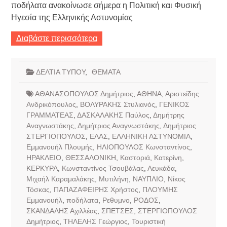
ποδήλατα ανακοίνωσε σήμερα η Πολιτική και Φυσική
Ηγεσία της Ελληνικής Αστυνομίας
Διαβάστε περισσότερα
ΔΕΛΤΙΑ ΤΥΠΟΥ
,
ΘΕΜΑΤΑ
ΑΘΑΝΑΣΟΠΟΥΛΟΣ Δημήτριος
,
ΑΘΗΝΑ
,
Αριστείδης
Ανδρικόπουλος
,
ΒΟΛΥΡΑΚΗΣ Στυλιανός
,
ΓΕΝΙΚΟΣ
ΓΡΑΜΜΑΤΕΑΣ
,
ΔΑΣΚΑΛΑΚΗΣ Παύλος
,
Δημήτρης
Αναγνωστάκης
,
Δημήτριος Αναγνωστάκης
,
Δημήτριος
ΣΤΕΡΓΙΟΠΟΥΛΟΣ
,
ΕΛΑΣ
,
ΕΛΛΗΝΙΚΗ ΑΣΤΥΝΟΜΙΑ
,
Εμμανουήλ Πλουμής
,
ΗΛΙΟΠΟΥΛΟΣ Κωνσταντίνος
,
ΗΡΑΚΛΕΙΟ
,
ΘΕΣΣΑΛΟΝΙΚΗ
,
Καστοριά
,
Κατερίνη
,
ΚΕΡΚΥΡΑ
,
Κωνσταντίνος Τσουβάλας
,
Λευκάδα
,
Μιχαήλ Καραμαλάκης
,
Μυτιλήνη
,
ΝΑΥΠΛΙΟ
,
Νίκος
Τόσκας
,
ΠΑΠΑΖΑΦΕΙΡΗΣ Χρήστος
,
ΠΛΟΥΜΗΣ
Εμμανουήλ
,
ποδήλατα
,
Ρεθυμνο
,
ΡΟΔΟΣ
,
ΣΚΑΝΔΑΛΗΣ Αχιλλέας
,
ΣΠΕΤΣΕΣ
,
ΣΤΕΡΓΙΟΠΟΥΛΟΣ
Δημήτριος
,
ΤΗΛΕΛΗΣ Γεώργιος
,
Τουριστική