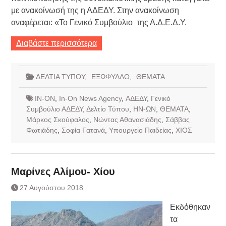
με ανακοίνωσή της η ΑΔΕΔΥ. Στην ανακοίνωση
αναφέρεται: «Το Γενικό Συμβούλιο της Α.Δ.Ε.Δ.Υ.
Διαβάστε περισσότερα
ΔΕΛΤΙΑ ΤΥΠΟΥ
,
ΕΞΩΦΥΛΛΟ
,
ΘΕΜΑΤΑ
IN-ON
,
In-On News Agency
,
ΑΔΕΔΥ
,
Γενικό
Συμβούλιο ΑΔΕΔΥ
,
Δελτίο Τύπου
,
ΗΝ-ΩΝ
,
ΘΕΜΑΤΑ
,
Μάρκος Σκούφαλος
,
Νώντας Αθανασιάδης
,
Σάββας
Φωτιάδης
,
Σοφία Γατανά
,
Υπουργείο Παιδείας
,
ΧΙΟΣ
Μαρίνες Αλίμου- Χίου
27 Αυγούστου 2018
Εκδόθηκαν
τα