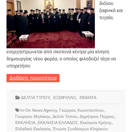
διόλου
ξαφνικά και
τυχαία,
ενορχηστρώνεται από σκοτεινά κέντρα μία κίνηση
δημιουργίας νέου φορέα, ο οποίος φιλοδοξεί τάχα να
υπηρετήσει
Διαβάστε περισσότερα
ΔΕΛΤΙΑ ΤΥΠΟΥ
,
ΕΞΩΦΥΛΛΟ
,
ΘΕΜΑΤΑ
In-On News Agency
,
Γεώργιος Κωνσταντίνου
,
Γεώργιος Μηλάκης
,
Δελτίο Τύπου
,
Δημήτριος Πύρρος
,
ΕΚΚΛΗΣΙΑ
,
ΕΚΚΛΗΣΙΑ ΕΛΛΑΔΟΣ
,
Εκκλησία Κρήτης
,
Ελλαδική Εκκλησία
,
Ένωση Συνδέσμων Κληρικών