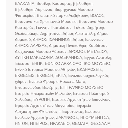
ΒΑΛΚΑΝΙΑ
,
Βασίλης Κασούρας
,
βιβλιοθήκη
,
Βιβλιοθήκη Αδριανού
,
Βιομηχανικό Μουσείο
Φωταερίου
,
Βιωματικό πάρκο Λειβήθρων
,
ΒΟΛΟΣ
,
Βυζαντινό και Χριστιανικό Μουσείο
,
Βυζαντινό Μουσείο
Καστοριάς
,
Γιάννης Παπαδάτος
,
Γύθειο
,
Δημήτρης
Θεοδωράκης
,
Δημητσάνα
,
Δήμος Αριστοτέλη
,
Δήμος
Δομοκού
,
ΔΗΜΟΣ ΙΩΑΝΝΙΝΩΝ
,
Δήμος Ιωαννιτών
,
ΔΗΜΟΣ ΛΑΡΙΣΑΣ
,
Δημοτική Πινακοθήκη Καρδίτσας
,
Διαχρονικό Μουσείο Λάρισας
,
ΔΡΟΜΟΣ ΜΕΤΑΞΙΟΥ
,
ΔΥΤΙΚΗ ΜΑΚΕΔΟΝΙΑ
,
ΔΩΔΕΚΑΝΗΣΑ
,
Εγγύς Ανατολή
,
Έδεσσα
,
ΕΗΠΚ
,
ΕΘΝΙΚΟ ΑΡΧΑΙΟΛΟΓΙΚΟ ΜΟΥΣΕΙΟ
,
Εθνικό Ιστορικό Μουσείο Αθηνών
,
ΕΚΔΗΛΩΣΕΙΣ
,
ΕΚΘΕΣΕΙΣ
,
ΕΚΘΕΣΗ
,
ΕΚΠΑ
,
Ενάλιος αρχαιολογικός
χώρος
,
Ενετικό Φρούριο Rocca a Mare
,
Επαμεινώνδας Βενιέρης
,
ΕΠΙΓΡΑΦΙΚΟ ΜΟΥΣΕΙΟ
,
Εταιρεία Ηπειρωτικών Μελετών
,
Εταιρεία Πολιτισμού
Χαλκίδας
,
ΕΥΡΩΠΗ
,
Εφορεία Αρχαιοτήτων Ιωαννίνων
,
Εφορεία Αρχαιοτήτων Μαγνησίας
,
Εφορεία
Αρχαιοτήτων Φθιώτιδας – Ευρυτανίας
,
Εφορεία
Εναλίων Αρχαιοτήτων
,
ΖΑΚΥΝΘΟΣ
,
ΗΓΟΥΜΕΝΙΤΣΑ
,
ΗΝ-ΩΝ
,
ΗΠΕΙΡΟΣ
,
ΗΡΑΚΛΕΙΟ
,
ΘΕΜΑΤΑ
,
ΘΕΣΣΑΛΙΑ
,