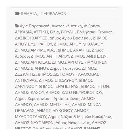
ΘΕΜΑΤΑ
,
ΠΕΡΙΒΑΛΛΟΝ
Αγία Παρασκευή
,
Ανατολική Αττική
,
Ανθούσα
,
ΑΡΚΑΔΙΑ
,
ΑΤΤΙΚΗ
,
Βίλια
,
ΒΟΥΛΗ
,
Βριλήσσια
,
Γέρακας
,
ΔΑΣΙΚΟΙ ΧΑΡΤΕΣ
,
Δήμος Αγίου Βασιλείου
,
ΔΗΜΟΣ
ΑΓΙΟΥ ΕΥΣΤΡΑΤΙΟΥ
,
ΔΗΜΟΣ ΑΓΙΟΥ ΝΙΚΟΛΑΟΥ
,
ΔΗΜΟΣ ΑΜΦΙΛΟΧΙΑΣ
,
ΔΗΜΟΣ ΑΝΑΦΗΣ
,
Δήμος
Άνδρου
,
ΔΗΜΟΣ ΑΝΤΙΠΑΡΟΥ
,
ΔΗΜΟΣ ΑΝΩΓΕΙΩΝ
,
ΔΗΜΟΣ ΑΡΓΙΘΕΑΣ
,
ΔΗΜΟΣ ΑΡΓΟΥΣ - ΜΥΚΗΝΩΝ
,
ΔΗΜΟΣ ΒΙΑΝΝΟΥ
,
Δήμος Γόρτυνας
,
ΔΗΜΟΣ
ΔΕΣΚΑΤΗΣ
,
ΔΗΜΟΣ ΔΙΣΤΟΜΟΥ - ΑΡΑΧΟΒΑΣ -
ΑΝΤΙΚΥΡΑΣ
,
ΔΗΜΟΣ ΕΠΙΔΑΥΡΟΥ
,
ΔΗΜΟΣ
ΖΑΚΥΝΘΟΥ
,
ΔΗΜΟΣ ΙΕΡΑΠΕΤΡΑΣ
,
ΔΗΜΟΣ ΙΗΤΩΝ
,
ΔΗΜΟΣ ΚΑΣΟΥ
,
ΔΗΜΟΣ ΚΑΤΩ ΝΕΥΡΟΚΟΠΙΟΥ
,
Δήμος Κερατσινίου – Δραπετσώνας
,
ΔΗΜΟΣ
ΛΗΜΝΟΥ
,
ΔΗΜΟΣ ΜΕΓΙΣΤΗΣ
,
ΔΗΜΟΣ ΜΙΝΩΑ
ΠΕΔΙΑΔΑΣ
,
ΔΗΜΟΣ ΜΥΚΟΝΟΥ
,
ΔΗΜΟΣ
ΜΥΛΟΠΟΤΑΜΟΥ
,
Δήμος Νάξου & Μικρών Κυκλάδων
,
ΔΗΜΟΣ ΝΑΥΠΛΙΕΩΝ
,
Δήμος Νέας Ιωνίας
,
ΔΗΜΟΣ
ΝΕΣΤΟΡΙΟΥ
,
Δήμος Νέστου
,
ΔΗΜΟΣ ΞΑΝΘΗΣ
,