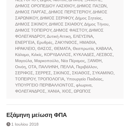
ΔΗΜΟΣ ΟΡΟΠΕΔΙΟΥ ΛΑΣΙΘΙΟΥ
,
ΔΗΜΟΣ ΠΑΞΩΝ
,
ΔΗΜΟΣ ΠΑΡΓΑΣ
,
ΔΗΜΟΣ ΠΕΡΙΣΤΕΡΙΟΥ
,
ΔΗΜΟΣ
ΣΑΡΩΝΙΚΟΥ
,
ΔΗΜΟΣ ΣΕΡΙΦΟΥ
,
Δήμος Σητείας
,
ΔΗΜΟΣ ΣΙΚΙΝΟΥ
,
ΔΗΜΟΣ ΣΚΙΑΘΟΥ
,
Δήμος Τήνου
,
ΔΗΜΟΣ ΤΟΠΕΙΡΟΥ
,
ΔΗΜΟΣ ΦΑΙΣΤΟΥ
,
ΔΗΜΟΣ
ΦΟΛΕΓΑΝΔΡΟΥ
,
Δυτική Αττικη
,
ΕΛΕΥΣΙΝΑ
,
ΕΝΕΡΓΕΙΑ
,
Ερυθρές
,
ΖΑΚΥΝΘΟΣ
,
ΗΜΑΘΙΑ
,
ΗΡΑΚΛΕΙΟ
,
ΘΑΣΟΣ
,
ΘΕΜΑΤΑ
,
Θεσπρωτία
,
ΚΑΒΑΛΑ
,
Κάλαμο
,
Κιλκίς
,
ΚΟΡΥΔΑΛΛΟΣ
,
ΚΥΚΛΑΔΕΣ
,
ΛΕΣΒΟΣ
,
Μαγούλα
,
Μαρκοπούλο
,
Νέα Πέραμος
,
ΞΑΝΘΗ
,
Οινόη
,
ΟΤΑ
,
ΠΑΛΛΗΝΗ
,
ΠΕΛΛΑ
,
Περιβάλλον
,
ΣΕΡΙΦΟΣ
,
ΣΕΡΡΕΣ
,
ΣΙΚΙΝΟΣ
,
ΣΚΙΑΘΟΣ
,
ΣΥΚΑΜΙΝΟ
,
ΤΟΠΕΙΡΟΥ
,
ΤΡΟΠΟΛΟΓΙΑ
,
Υπουργείο Παιδείας
,
ΥΠΟΥΡΓΕΙΟ ΠΕΡΙΒΑΛΛΟΝΤΟΣ
,
φλωρινα
,
ΦΟΛΕΓΑΝΔΡΟΣ
,
ΧΑΝΙΑ
,
ΧΙΟΣ
,
ΩΡΩΠΟΣ
Εξάμηνη μείωση ΦΠΑ
1 Ιουλίου 2018