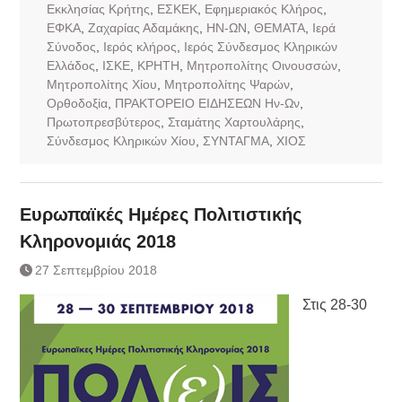
Εκκλησίας Κρήτης
,
ΕΣΚΕΚ
,
Εφημεριακός Κλήρος
,
ΕΦΚΑ
,
Ζαχαρίας Αδαμάκης
,
ΗΝ-ΩΝ
,
ΘΕΜΑΤΑ
,
Ιερά
Σύνοδος
,
Ιερός κλήρος
,
Ιερός Σύνδεσμος Κληρικών
Ελλάδος
,
ΙΣΚΕ
,
ΚΡΗΤΗ
,
Μητροπολίτης Οινουσσών
,
Μητροπολίτης Χίου
,
Μητροπολίτης Ψαρών
,
Ορθοδοξία
,
ΠΡΑΚΤΟΡΕΙΟ ΕΙΔΗΣΕΩΝ Ην-Ων
,
Πρωτοπρεσβύτερος
,
Σταμάτης Χαρτουλάρης
,
Σύνδεσμος Κληρικών Χίου
,
ΣΥΝΤΑΓΜΑ
,
ΧΙΟΣ
Ευρωπαϊκές Ημέρες Πολιτιστικής
Κληρονομιάς 2018
27 Σεπτεμβρίου 2018
Στις 28-30