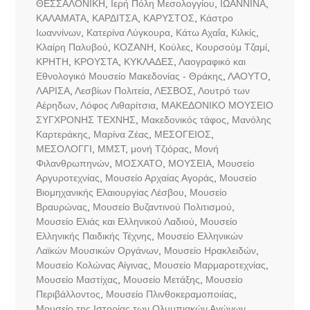
ΘΕΣΣΑΛΟΝΙΚΗ
,
Ιερή Πόλη Μεσολογγίου
,
ΙΩΑΝΝΙΝΑ
,
ΚΑΛΑΜΑΤΑ
,
ΚΑΡΔΙΤΣΑ
,
ΚΑΡΥΣΤΟΣ
,
Κάστρο
Ιωαννίνων
,
Κατερίνα Λύγκουρα
,
Κάτω Αχαΐα
,
Κιλκίς
,
Κλαίρη Παλυβού
,
ΚΟΖΑΝΗ
,
Κούλες
,
Κουρσούμ Τζαμί
,
ΚΡΗΤΗ
,
ΚΡΟΥΣΤΑ
,
ΚΥΚΛΑΔΕΣ
,
Λαογραφικό και
Εθνολογικό Μουσείο Μακεδονίας - Θράκης
,
ΛΑΟΥΤΟ
,
ΛΑΡΙΣΑ
,
Λεσβίων Πολιτεία
,
ΛΕΣΒΟΣ
,
Λουτρό των
Αέρηδων
,
Λόφος Λιθαρίτσια
,
ΜΑΚΕΔΟΝΙΚΟ ΜΟΥΣΕΙΟ
ΣΥΓΧΡΟΝΗΣ ΤΕΧΝΗΣ
,
Μακεδονικός τάφος
,
Μανόλης
Καρτεράκης
,
Μαρίνα Ζέας
,
ΜΕΣΟΓΕΙΟΣ
,
ΜΕΣΟΛΟΓΓΙ
,
ΜΜΣΤ
,
μονή Τζιόρας
,
Μονή
Φιλανθρωπηνών
,
ΜΟΣΧΑΤΟ
,
ΜΟΥΣΕΙΑ
,
Μουσείο
Αργυροτεχνίας
,
Μουσείο Αρχαίας Αγοράς
,
Μουσείο
Βιομηχανικής Ελαιουργίας Λέσβου
,
Μουσείο
Βραυρώνας
,
Μουσείο Βυζαντινού Πολιτισμού
,
Μουσείο Ελιάς και Ελληνικού Λαδιού
,
Μουσείο
Ελληνικής Παιδικής Τέχνης
,
Μουσείο Ελληνικών
Λαϊκών Μουσικών Οργάνων
,
Μουσείο Ηρακλειδών
,
Μουσείο Κολώνας Αίγινας
,
Μουσείο Μαρμαροτεχνίας
,
Μουσείο Μαστίχας
,
Μουσείο Μετάξης
,
Μουσείο
Περιβάλλοντος
,
Μουσείο Πλινθοκεραμοποιίας
,
Μουσείο της Ιστορίας των Ολυμπιακών Αγώνων
,