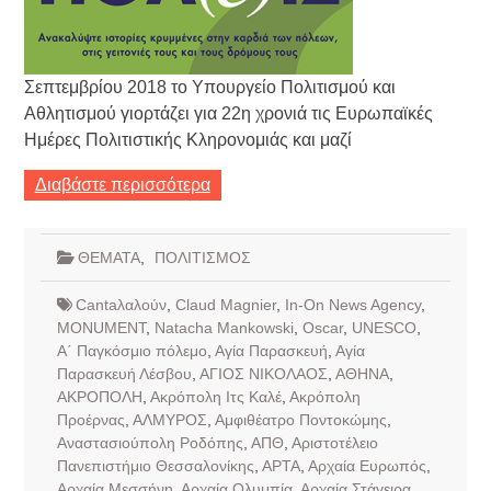
Σεπτεμβρίου 2018 το Υπουργείο Πολιτισμού και
Αθλητισμού γιορτάζει για 22η χρονιά τις Ευρωπαϊκές
Ημέρες Πολιτιστικής Κληρονομιάς και μαζί
Διαβάστε περισσότερα
ΘΕΜΑΤΑ
,
ΠΟΛΙΤΙΣΜΟΣ
Cantaλαλούν
,
Claud Magnier
,
In-On News Agency
,
MONUMENT
,
Natacha Mankowski
,
Oscar
,
UNESCO
,
Α΄ Παγκόσμιο πόλεμο
,
Αγία Παρασκευή
,
Αγία
Παρασκευή Λέσβου
,
ΑΓΙΟΣ ΝΙΚΟΛΑΟΣ
,
ΑΘΗΝΑ
,
ΑΚΡΟΠΟΛΗ
,
Ακρόπολη Ιτς Καλέ
,
Ακρόπολη
Προέρνας
,
ΑΛΜΥΡΟΣ
,
Αμφιθέατρο Ποντοκώμης
,
Αναστασιούπολη Ροδόπης
,
ΑΠΘ
,
Αριστοτέλειο
Πανεπιστήμιο Θεσσαλονίκης
,
ΑΡΤΑ
,
Αρχαία Ευρωπός
,
Αρχαία Μεσσήνη
,
Αρχαία Ολυμπία
,
Αρχαία Στάγειρα
,