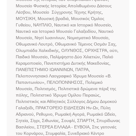
Μουσείο Φυσικής Ιστορίας Απολιθωμένου Δάσους
Λέσβου
,
Μουσείο Σύγχρονης Τέχνης Κρήτης
,
ΜΟΥΣΙΚΗ
,
Μουσική βραδιά
,
Μουσικός Όμιλος
Γυθείου
,
ΝΑΥΠΛΙΟ
,
Ναυτικό και Ιστορικό Μουσείο
,
Ναυτικό και Ιστορικό Μουσείο Γαλαξειδίου
,
Ναυτικό
Μουσείο
,
Νησί Ιωαννίνων
,
Νομισματικό Μουσείο
,
Οθωμανικό Λουτρό
,
Οθωμανικό Τέμενος Οσμάν Σαχ
,
Ολυμπιάδα Χαλκιδικής
,
ΟΛΥΝΘΟΣ
,
ΟΡΧΗΣΤΡΑ
,
ούτι
,
Παιδικό Μουσείο
,
Παλίμψηστο Δύο Χιλιετιών
,
Παλιό
Κεραμοποιείο
,
Πανεπιστήμιο Δυτικής Μακεδονίας
,
ΠΑΝΕΠΙΣΤΗΜΙΟ ΙΩΑΝΝΙΝΩΝ
,
ΠΑΤΡΑ
,
Πελοποννησιακό Λαογραφικό Ίδρυμα Μουσείο «Β.
Παπαντωνίου»
,
ΠΕΛΟΠΟΝΝΗΣΟΣ
,
Πολεμικό
Μουσείο
,
Πολιτισμός
,
Πολιτιστικά δρώμενα πέριξ της
πόλης
,
Πολιτιστικό Ίδρυμα Ομίλου Πειραιώς
,
Πολιτιστικός και Αθλητικός Σύλλογος Δήμου Δομοκού
Γαλαξείδι
,
ΠΡΑΚΤΟΡΕΙΟ ΕΙΔΗΣΕΩΝ Ην-Ων
,
Πύλη
Αδριανού
,
Ρεθυμνο
,
Ρωμαϊκή Αγορά
,
Ρωμαϊκό Ωδείο
,
Σητεία
,
Σίγρι
,
Σιθωνίας
,
Σουφλί
,
ΣΠΑΡΤΗ
,
Σπυρίδωνας
Βασιλείου
,
ΣΤΕΡΕΑ ΕΛΛΑΔΑ - ΕΥΒΟΙΑ
,
Στις γειτονιές
του Κορνάρου
,
Στυμφαλία
,
Συνεδριακό Κέντρο