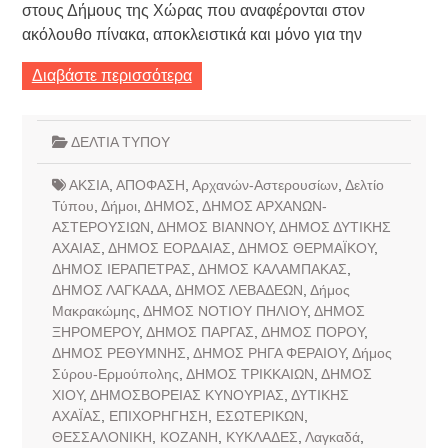
στους Δήμους της Χώρας που αναφέρονται στον
ακόλουθο πίνακα, αποκλειστικά και μόνο για την
Διαβάστε περισσότερα
ΔΕΛΤΙΑ ΤΥΠΟΥ
ΑΚΣΙΑ
,
ΑΠΟΦΑΣΗ
,
Αρχανών-Αστερουσίων
,
Δελτίο
Τύπου
,
Δήμοι
,
ΔΗΜΟΣ
,
ΔΗΜΟΣ ΑΡΧΑΝΩΝ-
ΑΣΤΕΡΟΥΣΙΩΝ
,
ΔΗΜΟΣ ΒΙΑΝΝΟΥ
,
ΔΗΜΟΣ ΔΥΤΙΚΗΣ
ΑΧΑΙΑΣ
,
ΔΗΜΟΣ ΕΟΡΔΑΙΑΣ
,
ΔΗΜΟΣ ΘΕΡΜΑΪΚΟΥ
,
ΔΗΜΟΣ ΙΕΡΑΠΕΤΡΑΣ
,
ΔΗΜΟΣ ΚΑΛΑΜΠΑΚΑΣ
,
ΔΗΜΟΣ ΛΑΓΚΑΔΑ
,
ΔΗΜΟΣ ΛΕΒΑΔΕΩΝ
,
Δήμος
Μακρακώμης
,
ΔΗΜΟΣ ΝΟΤΙΟΥ ΠΗΛΙΟΥ
,
ΔΗΜΟΣ
ΞΗΡΟΜΕΡΟΥ
,
ΔΗΜΟΣ ΠΑΡΓΑΣ
,
ΔΗΜΟΣ ΠΟΡΟΥ
,
ΔΗΜΟΣ ΡΕΘΥΜΝΗΣ
,
ΔΗΜΟΣ ΡΗΓΑ ΦΕΡΑΙΟΥ
,
Δήμος
Σύρου-Ερμούπολης
,
ΔΗΜΟΣ ΤΡΙΚΚΑΙΩΝ
,
ΔΗΜΟΣ
ΧΙΟΥ
,
ΔΗΜΟΣΒΟΡΕΙΑΣ ΚΥΝΟΥΡΙΑΣ
,
ΔΥΤΙΚΗΣ
ΑΧΑΪΑΣ
,
ΕΠΙΧΟΡΗΓΗΣΗ
,
ΕΣΩΤΕΡΙΚΩΝ
,
ΘΕΣΣΑΛΟΝΙΚΗ
,
ΚΟΖΑΝΗ
,
ΚΥΚΛΑΔΕΣ
,
Λαγκαδά
,