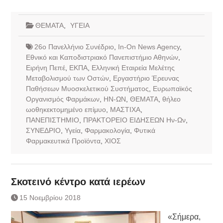
ΘΕΜΑΤΑ
,
ΥΓΕΙΑ
26ο Πανελλήνιο Συνέδριο
,
In-On News Agency
,
Εθνικό και Καποδιστριακό Πανεπιστήμιο Αθηνών
,
Ειρήνη Πεπέ
,
ΕΚΠΑ
,
Ελληνική Εταιρεία Μελέτης
Μεταβολισμού των Οστών
,
Εργαστήριο Έρευνας
Παθήσεων Μυοσκελετικού Συστήματος
,
Ευρωπαϊκός
Οργανισμός Φαρμάκων
,
ΗΝ-ΩΝ
,
ΘΕΜΑΤΑ
,
θήλεο
ωοθηκεκτομημένο επίμυο
,
ΜΑΣΤΙΧΑ
,
ΠΑΝΕΠΙΣΤΗΜΙΟ
,
ΠΡΑΚΤΟΡΕΙΟ ΕΙΔΗΣΕΩΝ Ην-Ων
,
ΣΥΝΕΔΡΙΟ
,
Υγεία
,
Φαρμακολογία
,
Φυτικά
Φαρμακευτικά Προϊόντα
,
ΧΙΟΣ
Σκοτεινό κέντρο κατά ιερέων
15 Νοεμβρίου 2018
«Σήμερα,