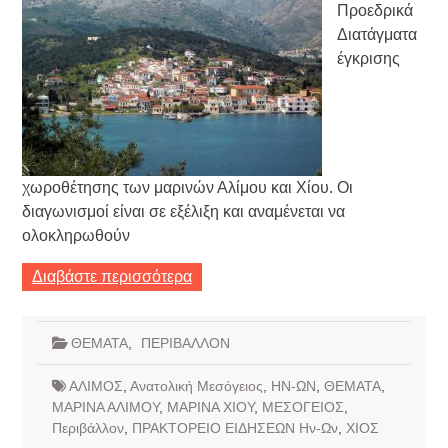
Προεδρικά
Διατάγματα
έγκρισης
χωροθέτησης των μαρινών Αλίμου και Χίου. Οι
διαγωνισμοί είναι σε εξέλιξη και αναμένεται να
ολοκληρωθούν
Διαβάστε περισσότερα
ΘΕΜΑΤΑ
,
ΠΕΡΙΒΑΛΛΟΝ
ΑΛΙΜΟΣ
,
Ανατολική Μεσόγειος
,
ΗΝ-ΩΝ
,
ΘΕΜΑΤΑ
,
ΜΑΡΙΝΑ ΑΛΙΜΟΥ
,
ΜΑΡΙΝΑ ΧΙΟΥ
,
ΜΕΣΟΓΕΙΟΣ
,
Περιβάλλον
,
ΠΡΑΚΤΟΡΕΙΟ ΕΙΔΗΣΕΩΝ Ην-Ων
,
ΧΙΟΣ