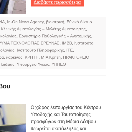
Διαβάστε περισσότερα
NA
,
In-On News Agency
,
βιοιατρική
,
Εθνικό Δίκτυο
Κλινικής Αιματολογίας – Μελέτης Αιμοποίησης
,
κολογίας
,
Εργαστήριο Παθολογικής – Ανατομικής
,
ΡΥΜΑ ΤΕΧΝΟΛΟΓΙΑΣ ΕΡΕΥΝΑΣ
,
ΙΜΒΒ
,
Ινστιτούτο
νολογίας
,
Ινστιτούτο Πληροφορικής
,
ΙΤΕ
,
ρα
,
καρκίνος
,
ΚΡΗΤΗ
,
ΜΙΑ Κρήτη
,
ΠΡΑΚΤΟΡΕΙΟ
Παιδείας
,
Υπουργείο Υγείας
,
ΥΠΠΕΘ
σβου
Ο χώρος λειτουργίας του Κέντρου
Υποδοχής και Ταυτοποίησης
προσφύγων στη Μόρια Λέσβου
θεωρείται ακατάλληλος και