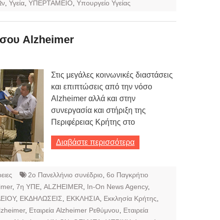
Ων
,
Υγεία
,
ΥΠΕΡΤΑΜΕΙΟ
,
Υπουργείο Υγείας
όσου Alzheimer
Στις μεγάλες κοινωνικές διαστάσεις
και επιπτώσεις από την νόσο
Alzheimer αλλά και στην
συνεργασία και στήριξη της
Περιφέρειας Κρήτης στο
Διαβάστε περισσότερα
ειες
2ο Πανελλήνιο συνέδριο
,
6ο Παγκρήτιο
imer
,
7η ΥΠΕ
,
ALZHEIMER
,
In-On News Agency
,
ΕΙΟΥ
,
ΕΚΔΗΛΩΣΕΙΣ
,
ΕΚΚΛΗΣΙΑ
,
Εκκλησία Κρήτης
,
lzheimer
,
Εταιρεία Alzheimer Ρεθύμνου
,
Εταιρεία