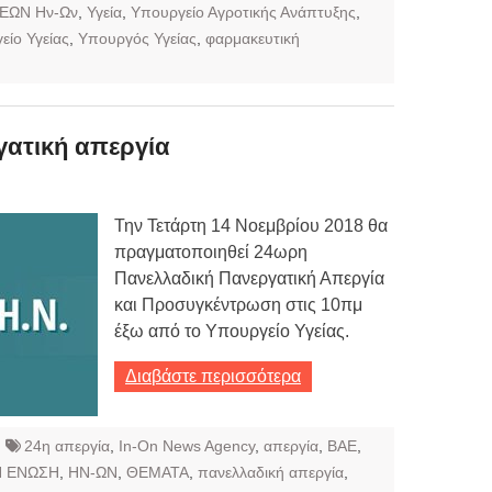
ΕΩΝ Ην-Ων
,
Υγεία
,
Υπουργείο Αγροτικής Ανάπτυξης
,
είο Υγείας
,
Υπουργός Υγείας
,
φαρμακευτική
γατική απεργία
Την Τετάρτη 14 Νοεμβρίου 2018 θα
πραγματοποιηθεί 24ωρη
Πανελλαδική Πανεργατική Απεργία
και Προσυγκέντρωση στις 10πμ
έξω από το Υπουργείο Υγείας.
Διαβάστε περισσότερα
24η απεργία
,
In-On News Agency
,
απεργία
,
ΒΑΕ
,
Η ΕΝΩΣΗ
,
ΗΝ-ΩΝ
,
ΘΕΜΑΤΑ
,
πανελλαδική απεργία
,