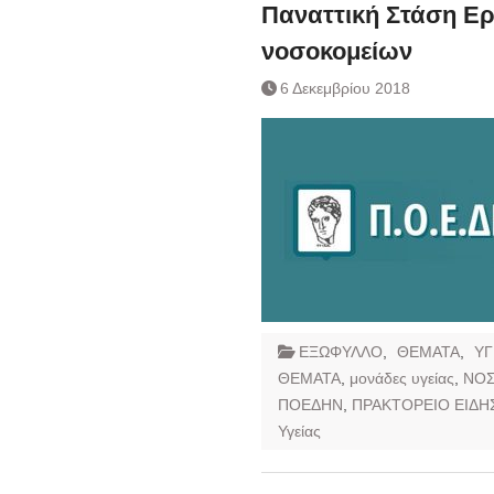
Ημερήσιο Δελτίο 
Παναττική Στάση Ε
Συναλλάγματος &
νοσοκομείων
Τραπεζογραμματί
Ημερήσιο Δελτίο 
6 Δεκεμβρίου 2018
Συναλλάγματος &
Τραπεζογραμματί
Κάθοδος αγροτώ
Δικαιοσύνη
ΕΞΩΦΥΛΛΟ
,
ΘΕΜΑΤΑ
,
ΥΓ
ΘΕΜΑΤΑ
,
μονάδες υγείας
,
ΝΟ
ΠΟΕΔΗΝ
,
ΠΡΑΚΤΟΡΕΙΟ ΕΙΔΗ
Υγείας