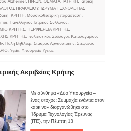
σου Alzheimer
,
ΗΝ-ΩΝ
,
ΘΕΜΑΤΑ
,
ΙΑΤΡΙΚΗ
,
Ιατρική
ΥΛΛΟΓΟΣ ΗΡΑΚΛΕΙΟΥ
,
ΙΔΡΥΜΑ ΤΕΧΝΟΛΟΓΙΑΣ
ιδάκη
,
ΚΡΗΤΗ
,
Μουσικοθεατρική παράσταση
,
imer
,
Πανελλήνιος Ιατρικός Σύλλογος
,
ΜΙΟ ΚΡΗΤΗΣ
,
ΠΕΡΙΦΕΡΕΙΑ ΚΡΗΤΗΣ
,
ΡΧΗΣ ΚΡΗΤΗΣ
,
πολιτιστικός Σύλλογος Καταλαγαρίου
,
Ων
,
Πύλη Βηθλεέμ
,
Σταύρος Αρναουτάκης
,
Στέφανος
ΡΙΟ
,
Υγεία
,
Υπουργείο Υγείας
ρικής Ακριβείας Κρήτης
Με σύνθημα «Δύο Υπουργεία –
ένας στόχος: Συμμαχία ενάντια στον
καρκίνο» διοργανώθηκε στο
‘Ίδρυμα Τεχνολογίας Έρευνας
(ΙΤΕ), την Πέμπτη 13