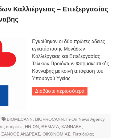
ων Καλλιέργειας – Επεξεργασίας
ναβης
Εγκρίθηκαν οι δύο πρώτες άδειες
εγκατάστασης Μονάδων
Καλλιέργειας και Επεξεργασίας
Τελικών Προϊόντων Φαρμακευτικής
Κάνναβης με κοινή απόφαση του
Υπουργού Υγείας
Διαβάστε περισσότερα
BIOMECANN
,
BIOPROCANN
,
In-On News Agency
,
ου
,
εταιρείες
,
ΗΝ-ΩΝ
,
ΘΕΜΑΤΑ
,
ΚΑΝΝΑΒΗ
,
,
ΞΑΝΘΟΣ ΑΝΔΡΕΑΣ
,
ΟΙΚΟΝΟΜΙΑΣ
,
Πιτσιόρλας