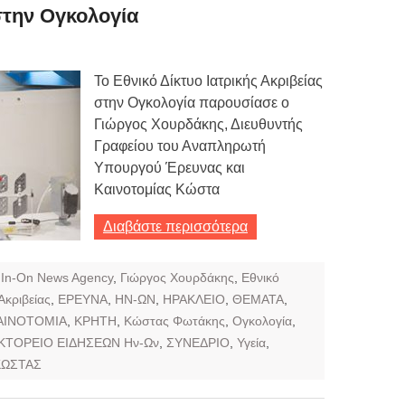
στην Ογκολογία
Το Εθνικό Δίκτυο Ιατρικής Ακριβείας
στην Ογκολογία παρουσίασε ο
Γιώργος Χουρδάκης, Διευθυντής
Γραφείου του Αναπληρωτή
Υπουργού Έρευνας και
Καινοτομίας Κώστα
Διαβάστε περισσότερα
,
In-On News Agency
,
Γιώργος Χουρδάκης
,
Εθνικό
Ακριβείας
,
ΕΡΕΥΝΑ
,
ΗΝ-ΩΝ
,
ΗΡΑΚΛΕΙΟ
,
ΘΕΜΑΤΑ
,
ΑΙΝΟΤΟΜΙΑ
,
ΚΡΗΤΗ
,
Κώστας Φωτάκης
,
Ογκολογία
,
ΚΤΟΡΕΙΟ ΕΙΔΗΣΕΩΝ Ην-Ων
,
ΣΥΝΕΔΡΙΟ
,
Υγεία
,
ΚΩΣΤΑΣ