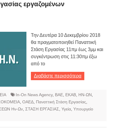
Τιμών
ργασίας εργαζομένων
ων 7-3-2019
Τιμών
Την Δευτέρα 10 Δεκεμβρίου 2018
ων 4-3-2019
θα πραγματοποιηθεί Παναττική
ν
Στάση Εργασίας 11πμ έως 3μμ και
συγκέντρωση στις 11:30πμ έξω
από το
Διαβάστε περισσότερα
ΕΙΑ
In-On News Agency
,
ΒΑΕ
,
ΕΚΑΒ
,
ΗΝ-ΩΝ
,
ΣΟΚΟΜΕΙΑ
,
ΟΑΕΔ
,
Παναττική Στάση Εργασίας
,
ΣΕΩΝ Ην-Ων
,
ΣΤΑΣΗ ΕΡΓΑΣΙΑΣ
,
Υγεία
,
Υπουργείο