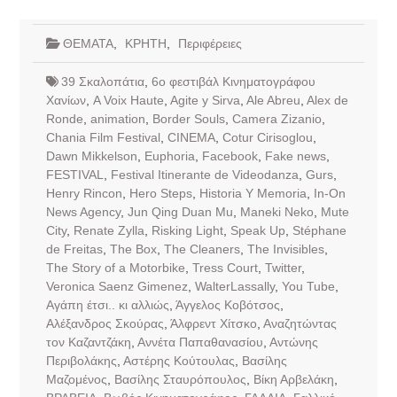
ΘΕΜΑΤΑ
,
ΚΡΗΤΗ
,
Περιφέρειες
39 Σκαλοπάτια
,
6ο φεστιβάλ Κινηματογράφου
Χανίων
,
A Voix Haute
,
Agite y Sirva
,
Ale Abreu
,
Alex de
Ronde
,
animation
,
Border Souls
,
Camera Zizanio
,
Chania Film Festival
,
CINEMA
,
Cotur Cirisoglou
,
Dawn Mikkelson
,
Euphoria
,
Facebook
,
Fake news
,
FESTIVAL
,
Festival Itinerante de Videodanza
,
Gurs
,
Henry Rincon
,
Hero Steps
,
Historia Y Memoria
,
In-On
News Agency
,
Jun Qing Duan Mu
,
Maneki Neko
,
Mute
City
,
Renate Zylla
,
Risking Light
,
Speak Up
,
Stéphane
de Freitas
,
The Box
,
The Cleaners
,
The Invisibles
,
The Story of a Motorbike
,
Tress Court
,
Twitter
,
Veronica Saenz Gimenez
,
WalterLassally
,
You Tube
,
Αγάπη έτσι.. κι αλλιώς
,
Άγγελος Κοβότσος
,
Αλέξανδρος Σκούρας
,
Άλφρεντ Χίτσκο
,
Αναζητώντας
τον Καζαντζάκη
,
Αννέτα Παπαθανασίου
,
Αντώνης
Περιβολάκης
,
Αστέρης Κούτουλας
,
Βασίλης
Μαζομένος
,
Βασίλης Σταυρόπουλος
,
Βίκη Αρβελάκη
,