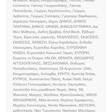
ΒΡΑΒΕΙΑ
,
Βωβός Κινηματογράφος
,
ΓΑΛΛΙΑ
,
Γαλλικό
Ινστιτούτο
,
Γιάννης Γεωργουδάκης
,
Γιάννης
Παπατζανής
,
Γιώργος Αγγελόπουλος
,
Γιώργος
Αρβανίτης
,
Γιώργος Σαλτάρης
,
Γρηγόρης Βαρδαρινός
,
Δημήτρης Κατσιμίρης
,
Δήμοι
,
ΔΗΜΟΣ
,
ΔΗΜΟΣ
ΠΛΑΤΑΝΙΑ
,
ΔΗΜΟΣ ΧΑΝΙΩΝ
,
ΔΗΜΟΣΙΟΓΡΑΦΙΚΑ
,
Δια
Βίου Μάθησης
,
διεθνή βραβεία
,
Εmil Block
,
Έβδομη
Τέχνη
,
Είμαι ένας χορευτής
,
ΕΚΔΗΛΩΣΕΙΣ
,
ΕΚΔΟΣΕΙΣ
,
ΕΚΘΕΣΕΙΣ
,
ΕΚΘΕΣΗ
,
Ελένη Καραΐνδρου
,
Ευδοξία
Οικονομάκη
,
Ευριπίδης Καρύδης
,
ΕΥΡΩΠΑΪΚΗ
ΕΝΩΣΗ
,
Ευρωπαϊκό Κοινωνικό Ταμείο
,
ΕΥΡΩΠΗ
,
Ευρώπη το Όνειρο
,
ΗΝ-ΩΝ
,
ΘΕΜΑΤΑ
,
ΘΕΟΔΩΡΟΣ
ΑΓΓΕΛΟΠΟΥΛΟΣ
,
ΘΕΣΣΑΛΟΝΙΚΗ
,
Θοδωρής
Παπαδουλάκης
,
Κακόπετρος 28 Αυγούστου 1944
,
Κινηματογράφος
,
Κολομβία
,
ΚΡΗΤΗ
,
Κριστόφ Ντέακ
,
ΚΥΠΡΟΣ
,
Κωνσταντίνα Πάλλη
,
Κωφό Παιδί
,
Λέσχη
Ελλήνων Γελοιογράφων
,
Λευτέρης Λαμπράκης
,
Λουλούδια που μαράθηκαν Νωρίς
,
Μάης ’68
,
Μανώλης Μαύρης
,
Ματθαίος Φραντζεσκάκης
,
ΜΙΚΗΣ
ΘΕΟΔΩΡΑΚΗΣ
,
Μίλα Δυνατά
,
Μιχάλης Αγραφιώτης
,
Μιχάλης Κουντούρης
,
Μοritz Riesewieck
,
ΜΟΥΣΙΚΗ
,
μυθοπλασία
,
Νίκη Τρουλιννού
,
Νικόλαος Μάντζαρος
,