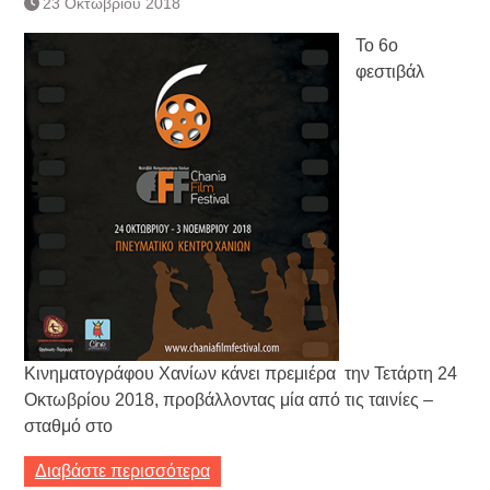
23 Οκτωβρίου 2018
Τράπεζας- ΕΚΤ
Κατάργηση βιβλιαρίων Υγείας
Το 6ο
Ημερήσιο Δελτίο Τιμών
φεστιβάλ
Συναλλάγματος &
Τραπεζογραμματίων 7-3-2019
Ημερήσιο Δελτίο Τιμών
Συναλλάγματος &
Τραπεζογραμματίων 4-3-2019
Κάθοδος αγροτών
Δικαιοσύνη
Κινηματογράφου Χανίων κάνει πρεμιέρα την Τετάρτη 24
Οκτωβρίου 2018, προβάλλοντας μία από τις ταινίες –
σταθμό στο
Διαβάστε περισσότερα