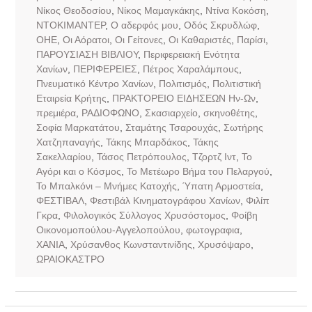
Νίκος Θεοδοσίου
,
Νίκος Μαμαγκάκης
,
Ντίνα Κοκόση
,
ΝΤΟΚΙΜΑΝΤΕΡ
,
Ο αδερφός μου
,
Οδός Σκρυδλώφ
,
ΟΗΕ
,
Οι Αόρατοι
,
Οι Γείτονες
,
Οι Καθαριστές
,
Παρίσι
,
ΠΑΡΟΥΣΙΑΣΗ ΒΙΒΛΙΟΥ
,
Περιφερειακή Ενότητα
Χανίων
,
ΠΕΡΙΦΕΡΕΙΕΣ
,
Πέτρος Χαραλάμπους
,
Πνευματικό Κέντρο Χανίων
,
Πολιτισμός
,
Πολιτιστική
Εταιρεία Κρήτης
,
ΠΡΑΚΤΟΡΕΙΟ ΕΙΔΗΣΕΩΝ Ην-Ων
,
πρεμιέρα
,
ΡΑΔΙΟΦΩΝΟ
,
Σκασιαρχείο
,
σκηνοθέτης
,
Σοφία Μαρκατάτου
,
Σταμάτης Τσαρουχάς
,
Σωτήρης
Χατζηπαναγής
,
Τάκης Μπαρδάκος
,
Τάκης
Σακελλαρίου
,
Τάσος Πετρόπουλος
,
Τζορτζ Ιντ
,
Το
Αγόρι και ο Κόσμος
,
Το Μετέωρο Βήμα του Πελαργού
,
Το Μπαλκόνι – Μνήμες Κατοχής
,
Ύπατη Αρμοστεία
,
ΦΕΣΤΙΒΑΛ
,
Φεστιβάλ Κινηματογράφου Χανίων
,
Φιλίπ
Γκρα
,
Φιλολογικός Σύλλογος Χρυσόστομος
,
Φοίβη
Οικονομοπούλου-Αγγελοπούλου
,
φωτογραφια
,
ΧΑΝΙΑ
,
Χρύσανθος Κωνσταντινίδης
,
Χρυσόψαρο
,
ΩΡΑΙΟΚΑΣΤΡΟ