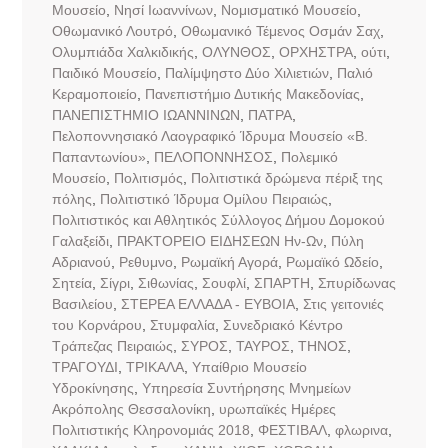
Μουσείο
,
Νησί Ιωαννίνων
,
Νομισματικό Μουσείο
,
Οθωμανικό Λουτρό
,
Οθωμανικό Τέμενος Οσμάν Σαχ
,
Ολυμπιάδα Χαλκιδικής
,
ΟΛΥΝΘΟΣ
,
ΟΡΧΗΣΤΡΑ
,
ούτι
,
Παιδικό Μουσείο
,
Παλίμψηστο Δύο Χιλιετιών
,
Παλιό
Κεραμοποιείο
,
Πανεπιστήμιο Δυτικής Μακεδονίας
,
ΠΑΝΕΠΙΣΤΗΜΙΟ ΙΩΑΝΝΙΝΩΝ
,
ΠΑΤΡΑ
,
Πελοποννησιακό Λαογραφικό Ίδρυμα Μουσείο «Β.
Παπαντωνίου»
,
ΠΕΛΟΠΟΝΝΗΣΟΣ
,
Πολεμικό
Μουσείο
,
Πολιτισμός
,
Πολιτιστικά δρώμενα πέριξ της
πόλης
,
Πολιτιστικό Ίδρυμα Ομίλου Πειραιώς
,
Πολιτιστικός και Αθλητικός Σύλλογος Δήμου Δομοκού
Γαλαξείδι
,
ΠΡΑΚΤΟΡΕΙΟ ΕΙΔΗΣΕΩΝ Ην-Ων
,
Πύλη
Αδριανού
,
Ρεθυμνο
,
Ρωμαϊκή Αγορά
,
Ρωμαϊκό Ωδείο
,
Σητεία
,
Σίγρι
,
Σιθωνίας
,
Σουφλί
,
ΣΠΑΡΤΗ
,
Σπυρίδωνας
Βασιλείου
,
ΣΤΕΡΕΑ ΕΛΛΑΔΑ - ΕΥΒΟΙΑ
,
Στις γειτονιές
του Κορνάρου
,
Στυμφαλία
,
Συνεδριακό Κέντρο
Τράπεζας Πειραιώς
,
ΣΥΡΟΣ
,
ΤΑΥΡΟΣ
,
ΤΗΝΟΣ
,
ΤΡΑΓΟΥΔΙ
,
ΤΡΙΚΑΛΑ
,
Υπαίθριο Μουσείο
Υδροκίνησης
,
Υπηρεσία Συντήρησης Μνημείων
Ακρόπολης Θεσσαλονίκη
,
υρωπαϊκές Ημέρες
Πολιτιστικής Κληρονομιάς 2018
,
ΦΕΣΤΙΒΑΛ
,
φλωρινα
,