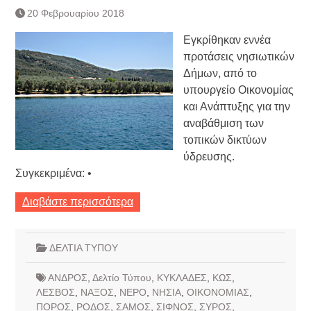
20 Φεβρουαρίου 2018
Εγκρίθηκαν εννέα
προτάσεις νησιωτικών
Δήμων, από το
υπουργείο Οικονομίας
και Ανάπτυξης για την
αναβάθμιση των
τοπικών δικτύων
ύδρευσης.
Συγκεκριμένα: •
Διαβάστε περισσότερα
ΔΕΛΤΙΑ ΤΥΠΟΥ
ΑΝΔΡΟΣ
,
Δελτίο Τύπου
,
ΚΥΚΛΑΔΕΣ
,
ΚΩΣ
,
ΛΕΣΒΟΣ
,
ΝΑΞΟΣ
,
ΝΕΡΟ
,
ΝΗΣΙΑ
,
ΟΙΚΟΝΟΜΙΑΣ
,
ΠΟΡΟΣ
,
ΡΟΔΟΣ
,
ΣΑΜΟΣ
,
ΣΙΦΝΟΣ
,
ΣΥΡΟΣ
,