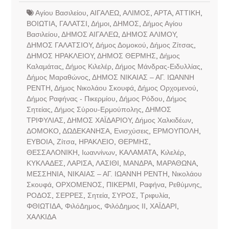
Αγίου Βασιλείου
,
ΑΙΓΑΛΕΩ
,
ΑΛΙΜΟΣ
,
ΑΡΤΑ
,
ΑΤΤΙΚΗ
,
ΒΟΙΩΤΙΑ
,
ΓΑΛΑΤΣΙ
,
Δήμοι
,
ΔΗΜΟΣ
,
Δήμος Αγίου
Βασιλείου
,
ΔΗΜΟΣ ΑΙΓΑΛΕΩ
,
ΔΗΜΟΣ ΑΛΙΜΟΥ
,
ΔΗΜΟΣ ΓΑΛΑΤΣΙΟΥ
,
Δήμος Δομοκού
,
Δήμος Ζίτσας
,
ΔΗΜΟΣ ΗΡΑΚΛΕΙΟΥ
,
ΔΗΜΟΣ ΘΕΡΜΗΣ
,
Δήμος
Καλαμάτας
,
Δήμος Κιλελέρ
,
Δήμος Μάνδρας-Ειδυλλίας
,
Δήμος Μαραθώνος
,
ΔΗΜΟΣ ΝΙΚΑΙΑΣ – ΑΓ. ΙΩΑΝΝΗ
ΡΕΝΤΗ
,
Δήμος Νικολάου Σκουφά
,
Δήμος Ορχομενού
,
Δήμος Ραφήνας - Πικερμίου
,
Δήμος Ρόδου
,
Δήμος
Σητείας
,
Δήμος Σύρου-Ερμούπολης
,
ΔΗΜΟΣ
ΤΡΙΦΥΛΙΑΣ
,
ΔΗΜΟΣ ΧΑΪΔΑΡΙΟΥ
,
Δήμος Χαλκιδέων
,
ΔΟΜΟΚΟ
,
ΔΩΔΕΚΑΝΗΣΑ
,
Ενισχύσεις
,
ΕΡΜΟΥΠΟΛΗ
,
ΕΥΒΟΙΑ
,
Ζίτσα
,
ΗΡΑΚΛΕΙΟ
,
ΘΕΡΜΗΣ
,
ΘΕΣΣΑΛΟΝΙΚΗ
,
Ιωαννίνων
,
ΚΑΛΑΜΑΤΑ
,
Κιλελέρ
,
ΚΥΚΛΑΔΕΣ
,
ΛΑΡΙΣΑ
,
ΛΑΣΙΘΙ
,
ΜΑΝΔΡΑ
,
ΜΑΡΑΘΩΝΑ
,
ΜΕΣΣΗΝΙΑ
,
ΝΙΚΑΙΑΣ – ΑΓ. ΙΩΑΝΝΗ ΡΕΝΤΗ
,
Νικολάου
Σκουφά
,
ΟΡΧΟΜΕΝΟΣ
,
ΠΙΚΕΡΜΙ
,
Ραφήνα
,
Ρεθύμνης
,
ΡΟΔΟΣ
,
ΣΕΡΡΕΣ
,
Σητεία
,
ΣΥΡΟΣ
,
Τριφυλία
,
ΦΘΙΩΤΙΔΑ
,
ΦιλόΔημος
,
ΦιλόΔημος ΙΙ
,
ΧΑΪΔΑΡΙ
,
ΧΑΛΚΙΔΑ