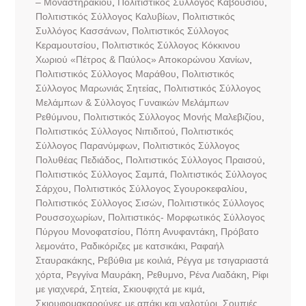
– Μοναστηρακίου
,
Πολιτιστικός Σύλλογος Καβουσίου
,
Πολιτιστικός Σύλλογος Καλυβίων
,
Πολιτιστικός
Συλλόγος Κασσάνων
,
Πολιτιστικός Σύλλογος
Κεραμουτσίου
,
Πολιτιστικός Σύλλογος Κόκκινου
Χωριού «Πέτρος & Παύλος» Αποκορώνου Χανίων
,
Πολιτιστικός Σύλλογος Μαράθου
,
Πολιτιστικός
Σύλλογος Μαρωνιάς Σητείας
,
Πολιτιστικός Σύλλογος
Μελάμπων & Σύλλογος Γυναικών Μελάμπων
Ρεθύμνου
,
Πολιτιστικός Σύλλογος Μονής Μαλεβιζίου
,
Πολιτιστικός Σύλλογος Νιπιδιτού
,
Πολιτιστικός
Σύλλογος Παρανύμφων
,
Πολιτιστικός Σύλλογος
Πολυθέας Πεδιάδος
,
Πολιτιστικός Σύλλογος Πραισού
,
Πολιτιστικός Σύλλογος Σαμπά
,
Πολιτιστικός Σύλλογος
Σάρχου
,
Πολιτιστικός Σύλλογος Σγουροκεφαλίου
,
Πολιτιστικός Σύλλογος Σισών
,
Πολιτιστικός Σύλλογος
Ρουσσοχωρίων
,
Πολιτιστικός- Μορφωτικός Σύλλογος
Πύργου Μονοφατσίου
,
Πόπη Ανυφαντάκη
,
Πρόβατο
λεμονάτο
,
Ραδικόριζες με κατσικάκι
,
Ραφαήλ
Σταυρακάκης
,
Ρεβύθια με κοιλιά
,
Ρέγγα με τσιγαριαστά
χόρτα
,
Ρεγγίνα Μαυράκη
,
Ρεθυμνο
,
Ρένα Λιαδάκη
,
Ρίφι
με γιαχνερά
,
Σητεία
,
Σκιουφιχτά με κιμά
,
Σκιουφομακαρούνες με απάκι και γαλοτύρι
,
Σουπιές
,