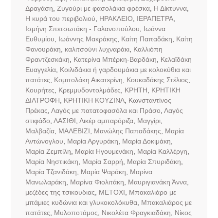
Δραγάση
,
Ζυγούρι με φασολάκια φρέσκα
,
Η Δίκτυννα
,
Η κυρά του περιβολιού
,
ΗΡΑΚΛΕΙΟ
,
ΙΕΡΑΠΕΤΡΑ
,
Ισμήνη Σπετσωτάκη - Γαλανοπούλου
,
Ιωάννα
Ευθυμίου
,
Ιωάννης Μακράκης
,
Καίτη Παπαδάκη
,
Καίτη
Φανουράκη
,
καλιτσούνι λυχναράκι
,
Καλλιόπη
Φραντζεσκάκη
,
Κατερίνα Μπέρκη-Βαρδάκη
,
Κελαϊδάκη
Ευαγγελία
,
Κοιλιδάκια ή γαρδουμάκια με κολοκύθια και
πατάτες
,
Κομπολάκη Αικατερίνη
,
Κουκαδάκης Στέλιος
,
Κουρήτες
,
Κρεμμυδοντολμάδες
,
ΚΡΗΤΗ
,
ΚΡΗΤΙΚΗ
ΔΙΑΤΡΟΦΗ
,
ΚΡΗΤΙΚΗ ΚΟΥΖΙΝΑ
,
Κωνσταντίνος
Πρέκας
,
Λαγός με πατατοφασόλα και Πράσο
,
Λαγός
στιφάδο
,
ΛΑΣΙΘΙ
,
Λικέρ αμπαρόριζα
,
Μαγγίρι
,
Μαλβαζία
,
ΜΑΛΕΒΙΖΙ
,
Μανώλης Παπαδάκης
,
Μαρία
Αντώνογλου
,
Μαρία Αργυράκη
,
Μαρία Δοκιμάκη
,
Μαρία Ζεμπίλη
,
Μαρία Ηγουμενάκη
,
Μαρία Καλλέργη
,
Μαρία Νηστικάκη
,
Μαρία Σαρρή
,
Μαρία Σπυριδάκη
,
Μαρία Τζανιδάκη
,
Μαρία Ψαράκη
,
Μαρίνα
Μανωλαράκη
,
Μαρίνα Φιολιτάκη
,
Μαυριγιανάκη Άννα
,
μεζέδες της τσικουδιας
,
ΜΕΤΟΧΙ
,
Μπακαλιάρο με
μπάμιες κυδώνια και γλυκοκολόκυθα
,
Μπακαλιάρος με
πατάτες
,
Μυλοποτάμος
,
Νικολέτα Φραγκιαδάκη
,
Νίκος