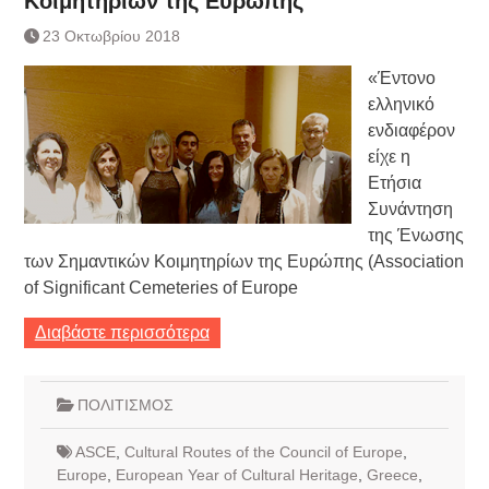
Κοιμητηρίων της Ευρώπης
Κατάργηση βιβλιαρίων Υγείας
23 Οκτωβρίου 2018
Ημερήσιο Δελτίο Τιμών
Συναλλάγματος &
«Έντονο
Τραπεζογραμματίων 7-3-2019
ελληνικό
Ημερήσιο Δελτίο Τιμών
Συναλλάγματος &
ενδιαφέρον
Τραπεζογραμματίων 4-3-2019
είχε η
Κάθοδος αγροτών
Ετήσια
Δικαιοσύνη
Συνάντηση
της Ένωσης
των Σημαντικών Κοιμητηρίων της Ευρώπης (Association
of Significant Cemeteries of Europe
Διαβάστε περισσότερα
ΠΟΛΙΤΙΣΜΟΣ
ASCE
,
Cultural Routes of the Council of Europe
,
Europe
,
European Year of Cultural Heritage
,
Greece
,