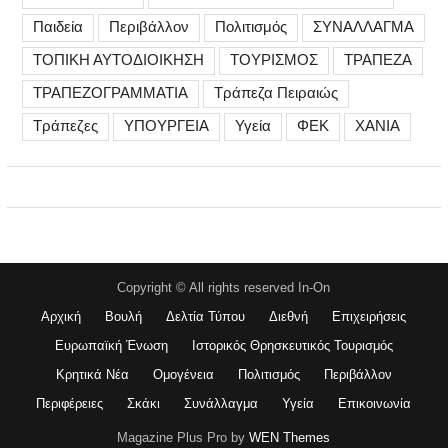
Παιδεία
Περιβάλλον
Πολιτισμός
ΣΥΝΑΛΛΑΓΜΑ
ΤΟΠΙΚΗ ΑΥΤΟΔΙΟΙΚΗΣΗ
ΤΟΥΡΙΣΜΟΣ
ΤΡΑΠΕΖΑ
ΤΡΑΠΕΖΟΓΡΑΜΜΑΤΙΑ
Τράπεζα Πειραιώς
Τράπεζες
ΥΠΟΥΡΓΕΙΑ
Υγεία
ΦΕΚ
ΧΑΝΙΑ
Copyright © All rights reserved In-On
Αρχική
Βουλή
Δελτία Τύπου
Διεθνή
Επιχειρήσεις
Ευρωπαϊκή Ένωση
Ιστορικός Θρησκευτικός Τουρισμός
Κρητικά Νέα
Ομογένεια
Πολιτισμός
Περιβάλλον
Περιφέρειες
Σκάκι
Συνάλλαγμα
Υγεία
Επικοινωνία
Magazine Plus Pro by
WEN Themes