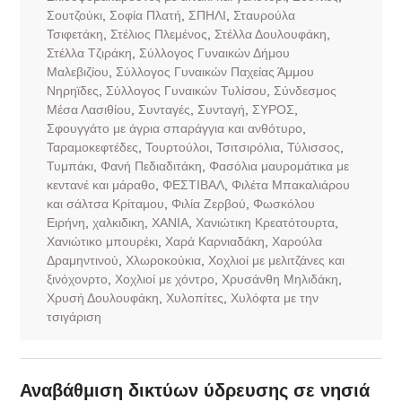
Σουτζούκι
,
Σοφία Πλατή
,
ΣΠΗΛΙ
,
Σταυρούλα
Τσιφετάκη
,
Στέλιος Πλεμένος
,
Στέλλα Δουλουφάκη
,
Στέλλα Τζιράκη
,
Σύλλογος Γυναικών Δήμου
Μαλεβιζίου
,
Σύλλογος Γυναικών Παχείας Άμμου
Νηρηϊδες
,
Σύλλογος Γυναικών Τυλίσου
,
Σύνδεσμος
Μέσα Λασιθίου
,
Συνταγές
,
Συνταγή
,
ΣΥΡΟΣ
,
Σφουγγάτο με άγρια σπαράγγια και ανθότυρο
,
Ταραµοκεφτέδες
,
Τουρτούλοι
,
Τσιτσιρόλια
,
Τύλισσος
,
Τυμπάκι
,
Φανή Πεδιαδιτάκη
,
Φασόλια μαυρομάτικα με
κεντανέ και μάραθο
,
ΦΕΣΤΙΒΑΛ
,
Φιλέτα Μπακαλιάρου
και σάλτσα Κρίταμου
,
Φιλία Ζερβού
,
Φωσκόλου
Ειρήνη
,
χαλκιδικη
,
ΧΑΝΙΑ
,
Χανιώτικη Κρεατότουρτα
,
Χανιώτικο μπουρέκι
,
Χαρά Καρνιαδάκη
,
Χαρούλα
Δραμηντινού
,
Χλωροκούκια
,
Χοχλιοί με μελιτζάνες και
ξινόχονρτο
,
Χοχλιοί με χόντρο
,
Χρυσάνθη Μηλιδάκη
,
Χρυσή Δουλουφάκη
,
Χυλοπίτες
,
Χυλόφτα με την
τσιγάριση
Αναβάθμιση δικτύων ύδρευσης σε νησιά