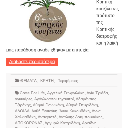
Κρητική
κουζίνα ως
πρότυπο
της
Κρητικής
διατροφής
και η λαϊκή
μας παράδοση αναδείχθηκαν με επιτυχία
Διαβάστε περισσότερα
ΘΕΜΑΤΑ
,
ΚΡΗΤΗ
,
Περιφέρειες
Crete For Life
,
Αγγελική Γεωργιλάκη
,
Αγία Τριάδα
,
αγκινάρες
,
Αγόγλωσσοι τηγανιτοί
,
Αδαμάντιος
Τζιράκης
,
Αθηνά Γιαννικάκη
,
Αθηνά Σπυριδάκη
,
ΑΛΟΪΔΑ
,
Ανθή Ξενικάκη
,
Άννα Κακουδάκη
,
Άννα
Χαλκιαδάκη
,
Αντικριστό
,
Αντώνης Λουμπουνάκης
,
ΑΠΟΚΟΡΩΝΑΣ
,
Αργυρώ Καπριδάκη
,
Αριάδνη