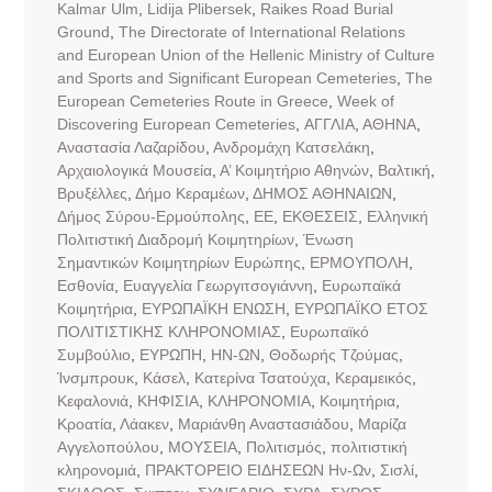
Kalmar Ulm
,
Lidija Plibersek
,
Raikes Road Burial
Ground
,
The Directorate of International Relations
and European Union of the Hellenic Ministry of Culture
and Sports and Significant European Cemeteries
,
The
European Cemeteries Route in Greece
,
Week of
Discovering European Cemeteries
,
ΑΓΓΛΙΑ
,
ΑΘΗΝΑ
,
Αναστασία Λαζαρίδου
,
Ανδρομάχη Κατσελάκη
,
Αρχαιολογικά Μουσεία
,
Α’ Κοιμητήριο Αθηνών
,
Βαλτική
,
Βρυξέλλες
,
Δήμο Κεραμέων
,
ΔΗΜΟΣ ΑΘΗΝΑΙΩΝ
,
Δήμος Σύρου-Ερμούπολης
,
ΕΕ
,
ΕΚΘΕΣΕΙΣ
,
Ελληνική
Πολιτιστική Διαδρομή Κοιμητηρίων
,
Ένωση
Σημαντικών Κοιμητηρίων Ευρώπης
,
ΕΡΜΟΥΠΟΛΗ
,
Εσθονία
,
Ευαγγελία Γεωργιτσογιάννη
,
Ευρωπαϊκά
Κοιμητήρια
,
ΕΥΡΩΠΑΪΚΗ ΕΝΩΣΗ
,
ΕΥΡΩΠΑΪΚΟ ΕΤΟΣ
ΠΟΛΙΤΙΣΤΙΚΗΣ ΚΛΗΡΟΝΟΜΙΑΣ
,
Ευρωπαϊκό
Συμβούλιο
,
ΕΥΡΩΠΗ
,
ΗΝ-ΩΝ
,
Θοδωρής Τζούμας
,
Ίνσμπρουκ
,
Κάσελ
,
Κατερίνα Τσατούχα
,
Κεραμεικός
,
Κεφαλονιά
,
ΚΗΦΙΣΙΑ
,
ΚΛΗΡΟΝΟΜΙΑ
,
Κοιμητήρια
,
Κροατία
,
Λάακεν
,
Μαριάνθη Αναστασιάδου
,
Μαρίζα
Αγγελοπούλου
,
ΜΟΥΣΕΙΑ
,
Πολιτισμός
,
πολιτιστική
κληρονομιά
,
ΠΡΑΚΤΟΡΕΙΟ ΕΙΔΗΣΕΩΝ Ην-Ων
,
Σισλί
,