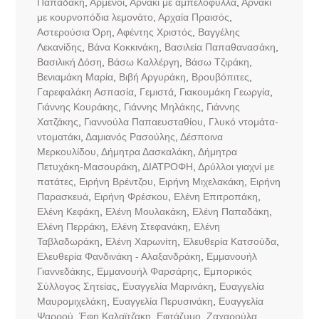
Παπαδάκη
,
Αρμένοι
,
Αρνάκι με αμπελόφυλλα
,
Αρνάκι
με κουρνοπόδια λεμονάτο
,
Αρχαία Πραισός
,
Αστερούσια Όρη
,
Αφέντης Χριστός
,
Βαγγέλης
Λεκανίδης
,
Βάνα Κοκκινάκη
,
Βασιλεία Παπαθανασάκη
,
Βασιλική Δόση
,
Βάσω Καλλέργη
,
Βάσω Τζιράκη
,
Βενιαμάκη Μαρία
,
Βιβή Αργυράκη
,
Βρουβόπιτες
,
Γαρεφαλάκη Ασπασία
,
Γεμιστά
,
Γιακουμάκη Γεωργία
,
Γιάννης Κουράκης
,
Γιάννης Μηλάκης
,
Γιάννης
Χατζάκης
,
Γιαννούλα Παπαευσταθίου
,
Γλυκό ντομάτα-
ντοματάκι
,
Δαμιανός Ρασούλης
,
Δέσποινα
Μερκουλίδου
,
Δήμητρα Δασκαλάκη
,
Δήμητρα
Πετυχάκη-Μασουράκη
,
ΔΙΑΤΡΟΦΗ
,
Δρύλλοι γιαχνί με
πατάτες
,
Ειρήνη Βρέντζου
,
Ειρήνη Μιχελακάκη
,
Ειρήνη
Παρασκευά
,
Ειρήνη Φρέσκου
,
Ελένη Επιτροπάκη
,
Ελένη Κεφάκη
,
Ελένη Μουλακάκη
,
Ελένη Παπαδάκη
,
Ελένη Περράκη
,
Ελένη Στεφανάκη
,
Ελένη
Ταβλαδωράκη
,
Ελένη Χαρωνίτη
,
Ελευθερία Κατσούδα
,
Ελευθερία Φανδινάκη - Αλαξανδράκη
,
Εμμανουήλ
Γιαννεδάκης
,
Εμμανουήλ Φαρσάρης
,
Εμπορικός
Σύλλογος Σητείας
,
Ευαγγελία Μαρινάκη
,
Ευαγγελία
Μαυρομιχελάκη
,
Ευαγγελία Περυσινάκη
,
Ευαγγελία
Ψαρρού
,
Έφη Καλαϊτζακη
,
Εφτάζυμο
,
Ζαχαρούλα