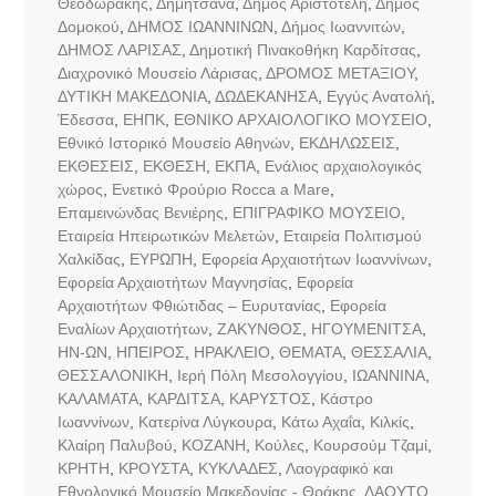
Θεοδωράκης
,
Δημητσάνα
,
Δήμος Αριστοτέλη
,
Δήμος
Δομοκού
,
ΔΗΜΟΣ ΙΩΑΝΝΙΝΩΝ
,
Δήμος Ιωαννιτών
,
ΔΗΜΟΣ ΛΑΡΙΣΑΣ
,
Δημοτική Πινακοθήκη Καρδίτσας
,
Διαχρονικό Μουσείο Λάρισας
,
ΔΡΟΜΟΣ ΜΕΤΑΞΙΟΥ
,
ΔΥΤΙΚΗ ΜΑΚΕΔΟΝΙΑ
,
ΔΩΔΕΚΑΝΗΣΑ
,
Εγγύς Ανατολή
,
Έδεσσα
,
ΕΗΠΚ
,
ΕΘΝΙΚΟ ΑΡΧΑΙΟΛΟΓΙΚΟ ΜΟΥΣΕΙΟ
,
Εθνικό Ιστορικό Μουσείο Αθηνών
,
ΕΚΔΗΛΩΣΕΙΣ
,
ΕΚΘΕΣΕΙΣ
,
ΕΚΘΕΣΗ
,
ΕΚΠΑ
,
Ενάλιος αρχαιολογικός
χώρος
,
Ενετικό Φρούριο Rocca a Mare
,
Επαμεινώνδας Βενιέρης
,
ΕΠΙΓΡΑΦΙΚΟ ΜΟΥΣΕΙΟ
,
Εταιρεία Ηπειρωτικών Μελετών
,
Εταιρεία Πολιτισμού
Χαλκίδας
,
ΕΥΡΩΠΗ
,
Εφορεία Αρχαιοτήτων Ιωαννίνων
,
Εφορεία Αρχαιοτήτων Μαγνησίας
,
Εφορεία
Αρχαιοτήτων Φθιώτιδας – Ευρυτανίας
,
Εφορεία
Εναλίων Αρχαιοτήτων
,
ΖΑΚΥΝΘΟΣ
,
ΗΓΟΥΜΕΝΙΤΣΑ
,
ΗΝ-ΩΝ
,
ΗΠΕΙΡΟΣ
,
ΗΡΑΚΛΕΙΟ
,
ΘΕΜΑΤΑ
,
ΘΕΣΣΑΛΙΑ
,
ΘΕΣΣΑΛΟΝΙΚΗ
,
Ιερή Πόλη Μεσολογγίου
,
ΙΩΑΝΝΙΝΑ
,
ΚΑΛΑΜΑΤΑ
,
ΚΑΡΔΙΤΣΑ
,
ΚΑΡΥΣΤΟΣ
,
Κάστρο
Ιωαννίνων
,
Κατερίνα Λύγκουρα
,
Κάτω Αχαΐα
,
Κιλκίς
,
Κλαίρη Παλυβού
,
ΚΟΖΑΝΗ
,
Κούλες
,
Κουρσούμ Τζαμί
,
ΚΡΗΤΗ
,
ΚΡΟΥΣΤΑ
,
ΚΥΚΛΑΔΕΣ
,
Λαογραφικό και
Εθνολογικό Μουσείο Μακεδονίας - Θράκης
,
ΛΑΟΥΤΟ
,