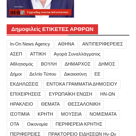
Δημοφιλείς ΕΤΙΚΕΤΕΣ ΑΡΘΡΩΝ
In-On News Agency
ΑΘΗΝΑ
ΑΝΤΙΠΕΡΙΦΕΡΕΙΕΣ
ΑΣΕΠ
ΑΤΤΙΚΗ
Αγορά Συναλλάγματος
Αθλητισμός
ΒΟΥΛΗ
ΔΗΜΑΡΧΟΣ
ΔΗΜΟΣ
Δήμοι
Δελτίο Τύπου
Δικαιοσύνη
ΕΕ
ΕΚΔΗΛΩΣΕΙΣ
ΕΝΤΟΚΑ ΓΡΑΜΜΑΤΙΑ ΔΗΜΟΣΙΟΥ
ΕΠΙΧΕΙΡΗΣΕΙΣ
ΕΥΡΩΠΑΪΚΗ ΕΝΩΣΗ
ΗΝ-ΩΝ
ΗΡΑΚΛΕΙΟ
ΘΕΜΑΤΑ
ΘΕΣΣΑΛΟΝΙΚΗ
ΙΣΟΤΙΜΙΑ
ΚΡΗΤΗ
ΜΟΥΣΕΙΑ
ΝΟΜΙΣΜΑΤΑ
ΟΤΑ
Οικονομία
ΠΕΡΙΦΕΡΕΙΑ ΚΡΗΤΗΣ
ΠΕΡΙΦΕΡΕΙΕΣ
ΠΡΑΚΤΟΡΕΙΟ ΕΙΔΗΣΕΩΝ Ην-Ων