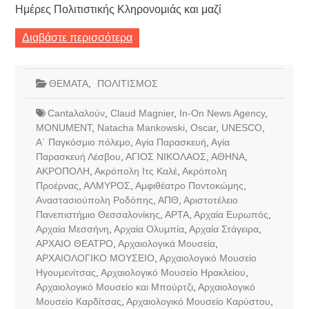
Ημέρες Πολιτιστικής Κληρονομιάς και μαζί
Διαβάστε περισσότερα
ΘΕΜΑΤΑ
,
ΠΟΛΙΤΙΣΜΟΣ
Cantaλαλούν
,
Claud Magnier
,
In-On News Agency
,
MONUMENT
,
Natacha Mankowski
,
Oscar
,
UNESCO
,
Α΄ Παγκόσμιο πόλεμο
,
Αγία Παρασκευή
,
Αγία
Παρασκευή Λέσβου
,
ΑΓΙΟΣ ΝΙΚΟΛΑΟΣ
,
ΑΘΗΝΑ
,
ΑΚΡΟΠΟΛΗ
,
Ακρόπολη Ιτς Καλέ
,
Ακρόπολη
Προέρνας
,
ΑΛΜΥΡΟΣ
,
Αμφιθέατρο Ποντοκώμης
,
Αναστασιούπολη Ροδόπης
,
ΑΠΘ
,
Αριστοτέλειο
Πανεπιστήμιο Θεσσαλονίκης
,
ΑΡΤΑ
,
Αρχαία Ευρωπός
,
Αρχαία Μεσσήνη
,
Αρχαία Ολυμπία
,
Αρχαία Στάγειρα
,
ΑΡΧΑΙΟ ΘΕΑΤΡΟ
,
Αρχαιολογικά Μουσεία
,
ΑΡΧΑΙΟΛΟΓΙΚΟ ΜΟΥΣΕΙΟ
,
Αρχαιολογικό Μουσείο
Ηγουμενίτσας
,
Αρχαιολογικό Μουσείο Ηρακλείου
,
Αρχαιολογικό Μουσείο και Μπούρτζι
,
Αρχαιολογικό
Μουσείο Καρδίτσας
,
Αρχαιολογικό Μουσείο Καρύστου
,