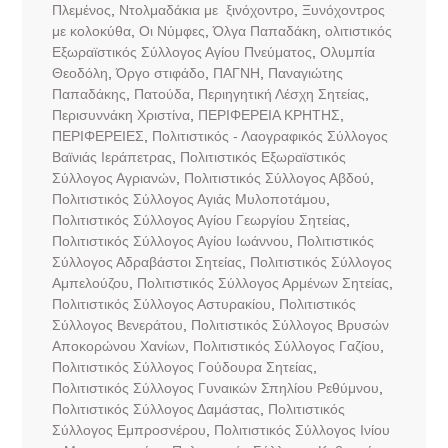
Πλεμένος
,
Ντολμαδάκια με ξινόχοντρο
,
Ξυνόχοντρος
με κολοκύθα
,
Οι Νύμφες
,
Όλγα Παπαδάκη
,
ολιτιστικός
Εξωραϊστικός Σύλλογος Αγίου Πνεύματος
,
Ολυμπία
Θεοδόλη
,
Όργο στιφάδο
,
ΠΑΓΝΗ
,
Παναγιώτης
Παπαδάκης
,
Πατούδα
,
Περιηγητική Λέσχη Σητείας
,
Περισυννάκη Χριστίνα
,
ΠΕΡΙΦΕΡΕΙΑ ΚΡΗΤΗΣ
,
ΠΕΡΙΦΕΡΕΙΕΣ
,
Πολιτιστικός - Λαογραφικός Σύλλογος
Βαϊνιάς Ιεράπετρας
,
Πολιτιστικός Εξωραϊστικός
Σύλλογος Αγριανών
,
Πολιτιστικός Σύλλογος Αβδού
,
Πολιτιστικός Σύλλογος Αγιάς Μυλοποτάμου
,
Πολιτιστικός Σύλλογος Αγίου Γεωργίου Σητείας
,
Πολιτιστικός Σύλλογος Αγίου Ιωάννου
,
Πολιτιστικός
Σύλλογος Αδραβάστοι Σητείας
,
Πολιτιστικός Σύλλογος
Αμπελούζου
,
Πολιτιστικός Σύλλογος Αρμένων Σητείας
,
Πολιτιστικός Σύλλογος Αστυρακίου
,
Πολιτιστικός
Σύλλογος Βενεράτου
,
Πολιτιστικός Σύλλογος Βρυσών
Αποκορώνου Χανίων
,
Πολιτιστικός Σύλλογος Γαζίου
,
Πολιτιστικός Σύλλογος Γούδουρα Σητείας
,
Πολιτιστικός Σύλλογος Γυναικών Σπηλίου Ρεθύμνου
,
Πολιτιστικός Σύλλογος Δαμάστας
,
Πολιτιστικός
Σύλλογος Εμπροσνέρου
,
Πολιτιστικός Σύλλογος Ινίου