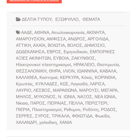
ΔΕΛΤΙΑ ΤΥΠΟΥ
,
ΕΞΩΦΥΛΛΟ
,
ΘΕΜΑΤΑ
ΑΑΔΕ
,
ΑΘΗΝΑ
,
Αιτωλοακαρνανία
,
ΑΚΙΝΗΤΑ
,
ΑΜΑΡΟΥΣΙΟΝ
,
ΑΜΦΙΣΣΑ
,
ΑΝΔΡΟΣ
,
ΑΡΓΟΛΙΔΑ
,
ΑΤΤΙΚΗ
,
ΑΧΑΪΑ
,
ΒΟΙΩΤΙΑ
,
ΒΟΛΟΣ
,
ΔΗΜΟΣΙΟ
,
ΔΩΔΕΚΑΝΗΣΑ
,
ΕΒΡΟΣ
,
Ειρηνοδικείο
,
ΕΜΠΟΡΙΚΕΣ
ΑΞΙΕΣ ΑΚΙΝΗΤΩΝ
,
ΕΥΒΟΙΑ
,
ΖΑΚΥΝΘΟΣ
,
Ηλεκτρονικοί πλειστηριασμοί
,
ΗΡΑΚΛΕΙΟ
,
Θεσπρωτία
,
ΘΕΣΣΑΛΟΝΙΚΗ
,
ΘΗΡΑ
,
ΙΛΙΟΝ
,
ΙΩΑΝΝΙΝΑ
,
ΚΑΒΑΛΑ
,
ΚΑΛΛΙΘΕΑ
,
Καστοριά
,
ΚΕΡΚΥΡΑ
,
Κιλκίς
,
ΚΟΡΙΝΘΙΑ
,
Κρωπίας
,
ΚΥΚΛΑΔΕΣ
,
ΚΩΣ
,
Λαγκαδά
,
ΛΑΡΙΣΑ
,
ΛΑΥΡΙΟ
,
ΛΕΣΒΟΣ
,
ΜΑΡΑΘΩΝΑ
,
ΜΑΡΟΥΣΙ
,
ΜΕΓΑΡΑ
,
ΜΗΛΟΣ
,
ΜΥΚΟΝΟΣ
,
Ν. ΙΩΝΙΑ
,
ΝΑΞΟΣ
,
ΝΕΑ ΙΩΝΙΑ
,
Νίκαια
,
ΠΑΡΟΣ
,
ΠΕΙΡΑΙΑΣ
,
ΠΕΛΛΑ
,
ΠΕΡΙΣΤΕΡΙ
,
ΠΙΕΡΙΑ
,
Πλειστηριασμοί
,
Ρεθυμνο
,
Ροδόπη
,
ΡΟΔΟΣ
,
ΣΕΡΡΕΣ
,
ΣΥΡΟΣ
,
ΤΡΙΚΑΛΑ
,
ΦΘΙΩΤΙΔΑ
,
Φωκίδα
,
ΧΑΛΑΝΔΡΙ
,
χαλκιδικη
,
ΧΑΝΙΑ