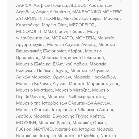
ΛΑΡΙΣΑ
,
Λεσβίων Πολιτεία
,
ΛΕΣΒΟΣ
,
Λουτρό των
Αέρηδων
,
Λόφος Λιθαρίτσια
,
ΜΑΚΕΔΟΝΙΚΟ ΜΟΥΣΕΙΟ
ΣΥΓΧΡΟΝΗΣ ΤΕΧΝΗΣ
,
Μακεδονικός τάφος
,
Μανόλης
Καρτεράκης
,
Μαρίνα Ζέας
,
ΜΕΣΟΓΕΙΟΣ
,
ΜΕΣΟΛΟΓΓΙ
,
ΜΜΣΤ
,
μονή Τζιόρας
,
Μονή
Φιλανθρωπηνών
,
ΜΟΣΧΑΤΟ
,
ΜΟΥΣΕΙΑ
,
Μουσείο
Αργυροτεχνίας
,
Μουσείο Αρχαίας Αγοράς
,
Μουσείο
Βιομηχανικής Ελαιουργίας Λέσβου
,
Μουσείο
Βραυρώνας
,
Μουσείο Βυζαντινού Πολιτισμού
,
Μουσείο Ελιάς και Ελληνικού Λαδιού
,
Μουσείο
Ελληνικής Παιδικής Τέχνης
,
Μουσείο Ελληνικών
Λαϊκών Μουσικών Οργάνων
,
Μουσείο Ηρακλειδών
,
Μουσείο Κολώνας Αίγινας
,
Μουσείο Μαρμαροτεχνίας
,
Μουσείο Μαστίχας
,
Μουσείο Μετάξης
,
Μουσείο
Περιβάλλοντος
,
Μουσείο Πλινθοκεραμοποιίας
,
Μουσείο της Ιστορίας των Ολυμπιακών Αγώνων
,
Μουσείο Φυσικής Ιστορίας Απολιθωμένου Δάσους
Λέσβου
,
Μουσείο Σύγχρονης Τέχνης Κρήτης
,
ΜΟΥΣΙΚΗ
,
Μουσική βραδιά
,
Μουσικός Όμιλος
Γυθείου
,
ΝΑΥΠΛΙΟ
,
Ναυτικό και Ιστορικό Μουσείο
,
Ναυτικό και Ιστορικό Μουσείο Γαλαξειδίου
,
Ναυτικό