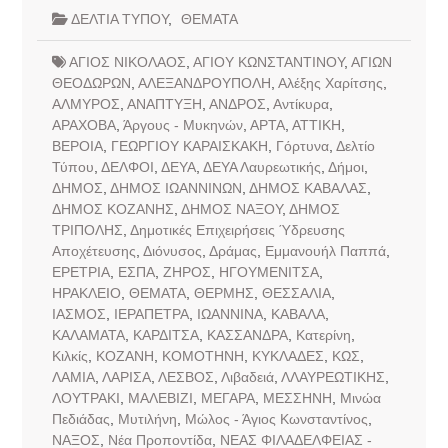
ΔΕΛΤΙΑ ΤΥΠΟΥ
,
ΘΕΜΑΤΑ
ΑΓΙΟΣ ΝΙΚΟΛΑΟΣ
,
ΑΓΙΟΥ ΚΩΝΣΤΑΝΤΙΝΟΥ
,
ΑΓΙΩΝ
ΘΕΟΔΩΡΩΝ
,
ΑΛΕΞΑΝΔΡΟΥΠΟΛΗ
,
Αλέξης Χαρίτσης
,
ΑΛΜΥΡΟΣ
,
ΑΝΑΠΤΥΞΗ
,
ΑΝΔΡΟΣ
,
Αντίκυρα
,
ΑΡΑΧΟΒΑ
,
Άργους - Μυκηνών
,
ΑΡΤΑ
,
ΑΤΤΙΚΗ
,
ΒΕΡΟΙΑ
,
ΓΕΩΡΓΙΟΥ ΚΑΡΑΙΣΚΑΚΗ
,
Γόρτυνα
,
Δελτίο
Τύπου
,
ΔΕΛΦΟΙ
,
ΔΕΥΑ
,
ΔΕΥΑ Λαυρεωτικής
,
Δήμοι
,
ΔΗΜΟΣ
,
ΔΗΜΟΣ ΙΩΑΝΝΙΝΩΝ
,
ΔΗΜΟΣ ΚΑΒΑΛΑΣ
,
ΔΗΜΟΣ ΚΟΖΑΝΗΣ
,
ΔΗΜΟΣ ΝΑΞΟΥ
,
ΔΗΜΟΣ
ΤΡΙΠΟΛΗΣ
,
Δημοτικές Επιχειρήσεις Ύδρευσης
Αποχέτευσης
,
Διόνυσος
,
Δράμας
,
Εμμανουήλ Παππά
,
ΕΡΕΤΡΙΑ
,
ΕΣΠΑ
,
ΖΗΡΟΣ
,
ΗΓΟΥΜΕΝΙΤΣΑ
,
ΗΡΑΚΛΕΙΟ
,
ΘΕΜΑΤΑ
,
ΘΕΡΜΗΣ
,
ΘΕΣΣΑΛΙΑ
,
ΙΑΣΜΟΣ
,
ΙΕΡΑΠΕΤΡΑ
,
ΙΩΑΝΝΙΝΑ
,
ΚΑΒΑΛΑ
,
ΚΑΛΑΜΑΤΑ
,
ΚΑΡΔΙΤΣΑ
,
ΚΑΣΣΑΝΔΡΑ
,
Κατερίνη
,
Κιλκίς
,
ΚΟΖΑΝΗ
,
ΚΟΜΟΤΗΝΗ
,
ΚΥΚΛΑΔΕΣ
,
ΚΩΣ
,
ΛΑΜΙΑ
,
ΛΑΡΙΣΑ
,
ΛΕΣΒΟΣ
,
Λιβαδειά
,
ΛΛΑΥΡΕΩΤΙΚΗΣ
,
ΛΟΥΤΡΑΚΙ
,
ΜΑΛΕΒΙΖΙ
,
ΜΕΓΑΡΑ
,
ΜΕΣΣΗΝΗ
,
Μινώα
Πεδιάδας
,
Μυτιλήνη
,
Μώλος - Άγιος Κωνσταντίνος
,
ΝΑΞΟΣ
,
Νέα Προποντίδα
,
ΝΕΑΣ ΦΙΛΑΔΕΛΦΕΙΑΣ -