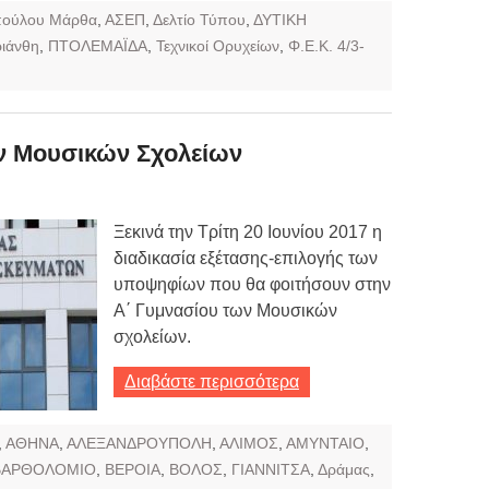
πούλου Μάρθα
,
ΑΣΕΠ
,
Δελτίο Τύπου
,
ΔΥΤΙΚΗ
ιάνθη
,
ΠΤΟΛΕΜΑΪΔΑ
,
Τεχνικοί Ορυχείων
,
Φ.Ε.Κ. 4/3-
 Μουσικών Σχολείων
Ξεκινά την Τρίτη 20 Ιουνίου 2017 η
διαδικασία εξέτασης-επιλογής των
υποψηφίων που θα φοιτήσουν στην
Α΄ Γυμνασίου των Μουσικών
σχολείων.
Διαβάστε περισσότερα
,
ΑΘΗΝΑ
,
ΑΛΕΞΑΝΔΡΟΥΠΟΛΗ
,
ΑΛΙΜΟΣ
,
ΑΜΥΝΤΑΙΟ
,
ΒΑΡΘΟΛΟΜΙΟ
,
ΒΕΡΟΙΑ
,
ΒΟΛΟΣ
,
ΓΙΑΝΝΙΤΣΑ
,
Δράμας
,