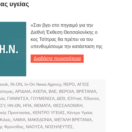
Τιμών
ας υγείας
ων 7-3-2019
Τιμών
«Σαν βγει στο πηγαιμό για την
Διεθνή Έκθεση Θεσσαλονίκης ο
ων 4-3-2019
κος Τσίπρας θα πρέπει να του
ν
υπενθυμίσουμε την κατάσταση της
Διαβάστε περισσότερα
book
,
IN-ON
,
In-On News Agency
,
REPO
,
ΑΓΙΟΣ
Τσίπρας
,
ΑΡΙΔΑΙΑ
,
ΑΧΕΠΑ
,
ΒΑΕ
,
ΒΕΡΟΙΑ
,
ΒΡΕΤΑΝΙΑ
,
νία
,
ΓΙΑΝΝΙΤΣΑ
,
ΓΟΥΜΕΝΙΣΑ
,
ΔΕΘ
,
ΕSYnet
,
Έδεσσα
,
ΕΣΥ
,
ΗΝ-ΩΝ
,
ΗΠΑ
,
ΘΕΜΑΤΑ
,
ΘΕΣΣΑΛΟΝΙΚΗ
,
ικής Προστασίας
,
ΚΕΝΤΡΟ ΥΓΕΙΑΣ
,
Κέντρο Υγείας
Κιλκίς
,
ΛΑΜΙΑ
,
ΜΑΚΕΔΟΝΙΑ
,
ΜΕΓΑΛΗ ΒΡΕΤΑΝΙΑ
,
ής Φροντίδας
,
ΝΑΟΥΣΑ
,
ΝΟΣΗΛΕΥΤΕΣ
,