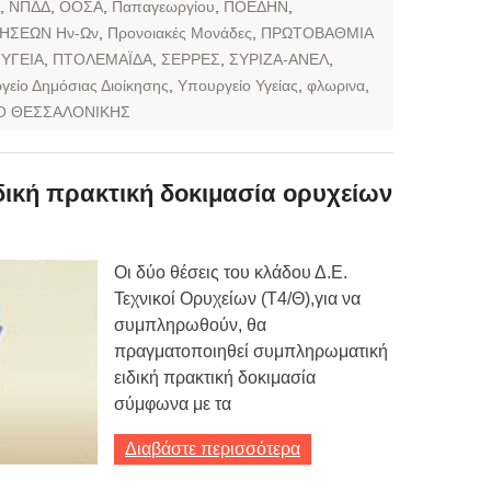
,
ΝΠΔΔ
,
ΟΟΣΑ
,
Παπαγεωργίου
,
ΠΟΕΔΗΝ
,
ΗΣΕΩΝ Ην-Ων
,
Προνοιακές Μονάδες
,
ΠΡΩΤΟΒΑΘΜΙΑ
ΥΓΕΙΑ
,
ΠΤΟΛΕΜΑΪΔΑ
,
ΣΕΡΡΕΣ
,
ΣΥΡΙΖΑ-ΑΝΕΛ
,
γείο Δημόσιας Διοίκησης
,
Υπουργείο Υγείας
,
φλωρινα
,
Ο ΘΕΣΣΑΛΟΝΙΚΗΣ
ική πρακτική δοκιμασία ορυχείων
Οι δύο θέσεις του κλάδου Δ.Ε.
Τεχνικοί Ορυχείων (Τ4/Θ),για να
συμπληρωθούν, θα
πραγματοποιηθεί συμπληρωματική
ειδική πρακτική δοκιμασία
σύμφωνα με τα
Διαβάστε περισσότερα