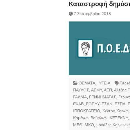
Ημερήσιο Δελτίο 
Καταστροφή δημόσι
Συναλλάγματος &
7 Σεπτεμβρίου 2018
Τραπεζογραμματί
Ημερήσιο Δελτίο 
Συναλλάγματος &
Τραπεζογραμματί
Κάθοδος αγροτώ
Δικαιοσύνη
ΘΕΜΑΤΑ
,
ΥΓΕΙΑ
Face
ΠΑΥΛΟΣ
,
ΑΕΜΥ
,
ΑΕΠ
,
Αλέξης 
ΓΑΛΛΙΑ
,
ΓΕΝΝΗΜΑΤΑΣ
,
Γερμα
ΕΚΑΒ
,
ΕΟΠΥΥ
,
ΕΣΑΝ
,
ΕΣΠΑ
,
ΙΠΠΟΚΡΑΤΕΙΟ
,
Κέντρο Κοινων
Καμένων Βούρλων
,
ΚΕΤΕΚΝΥ
,
ΜΕΘ
,
ΜΚΟ
,
μονάδες Κοινωνικ