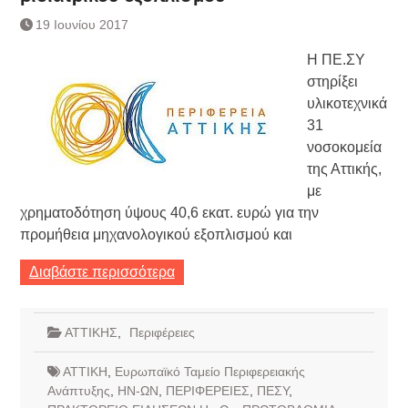
19 Ιουνίου 2017
Η ΠΕ.ΣΥ
στηρίξει
υλικοτεχνικά
31
νοσοκομεία
της Αττικής,
με
χρηματοδότηση ύψους 40,6 εκατ. ευρώ για την
προμήθεια μηχανολογικού εξοπλισμού και
Διαβάστε περισσότερα
ΑΤΤΙΚΗΣ
,
Περιφέρειες
ΑΤΤΙΚΗ
,
Ευρωπαϊκό Ταμείο Περιφερειακής
Ανάπτυξης
,
ΗΝ-ΩΝ
,
ΠΕΡΙΦΕΡΕΙΕΣ
,
ΠΕΣΥ
,