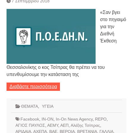
7 Σεπτεμβρίου 2018
Κατάργηση βιβλιαρίων Υγείας
Ημερήσιο Δελτίο Τιμών
«Σαν βγει
Συναλλάγματος &
στο πηγαιμό
Τραπεζογραμματίων 7-3-2019
για την
Ημερήσιο Δελτίο Τιμών
Διεθνή
Συναλλάγματος &
Τραπεζογραμματίων 4-3-2019
Έκθεση
Κάθοδος αγροτών
Δικαιοσύνη
Θεσσαλονίκης ο κος Τσίπρας θα πρέπει να του
υπενθυμίσουμε την κατάσταση της
Διαβάστε περισσότερα
ΘΕΜΑΤΑ
,
ΥΓΕΙΑ
Facebook
,
IN-ON
,
In-On News Agency
,
REPO
,
ΑΓΙΟΣ ΠΑΥΛΟΣ
,
ΑΕΜΥ
,
ΑΕΠ
,
Αλέξης Τσίπρας
,
ΑΡΙΔΑΙΑ
,
ΑΧΕΠΑ
,
ΒΑΕ
,
ΒΕΡΟΙΑ
,
ΒΡΕΤΑΝΙΑ
,
ΓΑΛΛΙΑ
,