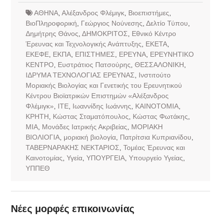
ΑΘΗΝΑ
,
Αλέξανδρος Φλέμιγκ
,
Βιοεπιστήμες
,
ΒιοΠληροφορική
,
Γεώργιος Νούνεσης
,
Δελτίο Τύπου
,
Δημήτρης Θάνος
,
ΔΗΜΟΚΡΙΤΟΣ
,
Εθνικό Κέντρο
Έρευνας και Τεχνολογικής Ανάπτυξης
,
ΕΚΕΤΑ
,
ΕΚΕΦΕ
,
ΕΚΠΑ
,
ΕΠΙΣΤΗΜΕΣ
,
ΕΡΕΥΝΑ
,
ΕΡΕΥΝΗΤΙΚΟ
ΚΕΝΤΡΟ
,
Ευστράτιος Πατσούρης
,
ΘΕΣΣΑΛΟΝΙΚΗ
,
ΙΔΡΥΜΑ ΤΕΧΝΟΛΟΓΙΑΣ ΕΡΕΥΝΑΣ
,
Ινστιτούτο
Μοριακής Βιολογίας και Γενετικής του Ερευνητικού
Κέντρου Βιοϊατρικών Επιστημών «Αλέξανδρος
Φλέμιγκ»
,
ΙΤΕ
,
Ιωαννίδης Ιωάννης
,
ΚΑΙΝΟΤΟΜΙΑ
,
ΚΡΗΤΗ
,
Κώστας Σταματόπουλος
,
Κώστας Φωτάκης
,
ΜΙΑ
,
Μονάδες Ιατρικής Ακριβείας
,
ΜΟΡΙΑΚΗ
ΒΙΟΛΙΟΓΙΑ
,
μοριακή βιολογία
,
Πατρίτσια Κυπριανίδου
,
ΤΑΒΕΡΝΑΡΑΚΗΣ ΝΕΚΤΑΡΙΟΣ
,
Τομέας Έρευνας και
Καινοτομίας
,
Υγεία
,
ΥΠΟΥΡΓΕΙΑ
,
Υπουργείο Υγείας
,
ΥΠΠΕΘ
Νέες μορφές επικοινωνίας