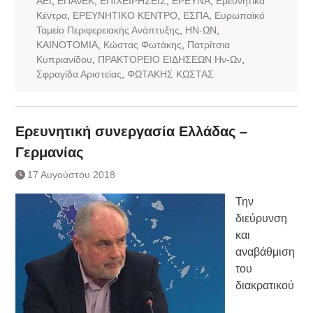
ΑΕΙ
,
ΕΠΑνΕΚ
,
ΕΠΙΧΕΙΡΗΣΕΙΣ
,
ΕΡΕΥΝΑ
,
Ερευνητικά
Κέντρα
,
ΕΡΕΥΝΗΤΙΚΟ ΚΕΝΤΡΟ
,
ΕΣΠΑ
,
Ευρωπαϊκό
Ταμείο Περιφερειακής Ανάπτυξης
,
ΗΝ-ΩΝ
,
ΚΑΙΝΟΤΟΜΙΑ
,
Κώστας Φωτάκης
,
Πατρίτσια
Κυπριανίδου
,
ΠΡΑΚΤΟΡΕΙΟ ΕΙΔΗΣΕΩΝ Ην-Ων
,
Σφραγίδα Αριστείας
,
ΦΩΤΑΚΗΣ ΚΩΣΤΑΣ
Ερευνητική συνεργασία Ελλάδας –
Γερμανίας
17 Αυγούστου 2018
Την
διεύρυνση
και
αναβάθμιση
του
διακρατικού