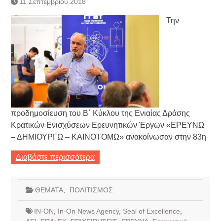
11 Σεπτεμβρίου 2018
Τράπεζας- ΕΚΤ
Κατάργηση βιβλιαρίων Υγείας
Την
Ημερήσιο Δελτίο Τιμών
Συναλλάγματος &
Τραπεζογραμματίων 7-3-2019
Ημερήσιο Δελτίο Τιμών
Συναλλάγματος &
Τραπεζογραμματίων 4-3-2019
Κάθοδος αγροτών
Δικαιοσύνη
προδημοσίευση του Β΄ Κύκλου της Ενιαίας Δράσης
Κρατικών Ενισχύσεων Ερευνητικών Έργων «ΕΡΕΥΝΩ
– ΔΗΜΙΟΥΡΓΩ – ΚΑΙΝΟΤΟΜΩ» ανακοίνωσαν στην 83η
Διαβάστε περισσότερα
ΘΕΜΑΤΑ
,
ΠΟΛΙΤΙΣΜΟΣ
IN-ON
,
In-On News Agency
,
Seal of Excellence
,