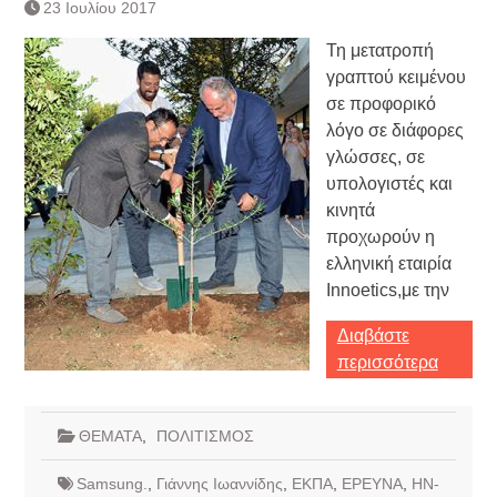
23 Ιουλίου 2017
Τη μετατροπή
γραπτού κειμένου
σε προφορικό
λόγο σε διάφορες
γλώσσες, σε
υπολογιστές και
κινητά
προχωρούν η
ελληνική εταιρία
Innoetics,με την
Διαβάστε
περισσότερα
ΘΕΜΑΤΑ
,
ΠΟΛΙΤΙΣΜΟΣ
Samsung.
,
Γιάννης Ιωαννίδης
,
ΕΚΠΑ
,
ΕΡΕΥΝΑ
,
ΗΝ-