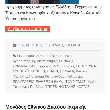
προγράμματος συνεργασίας Ελλάδας – Γερμανίας στην
Έρευνα και Καινοτομία συζήτησαν ο Κοινοβουλευτικός
Υφυπουργός του
Διαβάστε περισσότερα
ΔΕΛΤΙΑ ΤΥΠΟΥ
,
ΕΞΩΦΥΛΛΟ
,
ΘΕΜΑΤΑ
Fraunhofer-Venture
,
Thomas Rachel
,
Αγροδιατροφή
,
Βιοεπιστήμες
,
ΓΕΝΙΚΟΣ
ΓΡΑΜΜΑΤΕΑΣ
,
Γερμανία
,
Δελτίο Τύπου
,
ΕΕ
,
ΕΡΕΥΝΑ
,
ΕΥΡΩΠΑΪΚΗ ΕΝΩΣΗ
,
ΗΝ-ΩΝ
,
ΘΕΜΑΤΑ
,
Κώστας
Φωτάκης
,
Πατρίτσια Κυπριανίδου
,
Πολιτισμός
,
ΠΡΑΚΤΟΡΕΙΟ ΕΙΔΗΣΕΩΝ Ην-Ων
,
ΤΟΥΡΙΣΜΟΣ
,
Υγεία
,
Υπουργείο Παιδείας
,
ΥΠΠΕΘ
,
ΦΩΤΑΚΗΣ ΚΩΣΤΑΣ
Μονάδες Εθνικού Δικτύου Ιατρικής