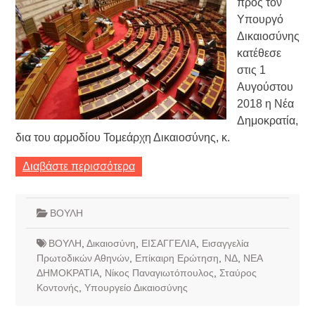
προς τον
Υπουργό
Δικαιοσύνης
κατέθεσε
στις 1
Αυγούστου
2018 η Νέα
Δημοκρατία,
δια του αρμοδίου Τομεάρχη Δικαιοσύνης, κ.
Διαβάστε περισσότερα
ΒΟΥΛΗ
ΒΟΥΛΗ
,
Δικαιοσύνη
,
ΕΙΣΑΓΓΕΛΙΑ
,
Εισαγγελία
Πρωτοδικών Αθηνών
,
Επίκαιρη Ερώτηση
,
ΝΔ
,
ΝΕΑ
ΔΗΜΟΚΡΑΤΙΑ
,
Νίκος Παναγιωτόπουλος
,
Σταύρος
Κοντονής
,
Υπουργείο Δικαιοσύνης