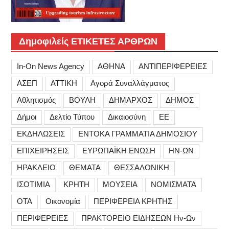
Δημοφιλείς ΕΤΙΚΕΤΕΣ ΑΡΘΡΩΝ
In-On News Agency
ΑΘΗΝΑ
ΑΝΤΙΠΕΡΙΦΕΡΕΙΕΣ
ΑΣΕΠ
ΑΤΤΙΚΗ
Αγορά Συναλλάγματος
Αθλητισμός
ΒΟΥΛΗ
ΔΗΜΑΡΧΟΣ
ΔΗΜΟΣ
Δήμοι
Δελτίο Τύπου
Δικαιοσύνη
ΕΕ
ΕΚΔΗΛΩΣΕΙΣ
ΕΝΤΟΚΑ ΓΡΑΜΜΑΤΙΑ ΔΗΜΟΣΙΟΥ
ΕΠΙΧΕΙΡΗΣΕΙΣ
ΕΥΡΩΠΑΪΚΗ ΕΝΩΣΗ
ΗΝ-ΩΝ
ΗΡΑΚΛΕΙΟ
ΘΕΜΑΤΑ
ΘΕΣΣΑΛΟΝΙΚΗ
ΙΣΟΤΙΜΙΑ
ΚΡΗΤΗ
ΜΟΥΣΕΙΑ
ΝΟΜΙΣΜΑΤΑ
ΟΤΑ
Οικονομία
ΠΕΡΙΦΕΡΕΙΑ ΚΡΗΤΗΣ
ΠΕΡΙΦΕΡΕΙΕΣ
ΠΡΑΚΤΟΡΕΙΟ ΕΙΔΗΣΕΩΝ Ην-Ων