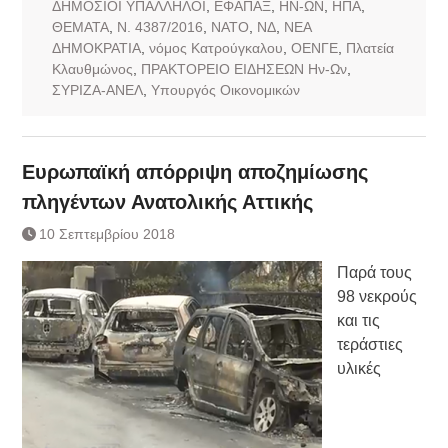
ΔΗΜΟΣΙΟΙ ΥΠΑΛΛΗΛΟΙ
,
ΕΦΑΠΑΞ
,
ΗΝ-ΩΝ
,
ΗΠΑ
,
ΘΕΜΑΤΑ
,
Ν. 4387/2016
,
ΝΑΤΟ
,
ΝΔ
,
ΝΕΑ
ΔΗΜΟΚΡΑΤΙΑ
,
νόμος Κατρούγκαλου
,
ΟΕΝΓΕ
,
Πλατεία
Κλαυθμώνος
,
ΠΡΑΚΤΟΡΕΙΟ ΕΙΔΗΣΕΩΝ Ην-Ων
,
ΣΥΡΙΖΑ-ΑΝΕΛ
,
Υπουργός Οικονομικών
Ευρωπαϊκή απόρριψη αποζημίωσης
πληγέντων Ανατολικής Αττικής
10 Σεπτεμβρίου 2018
Παρά τους
98 νεκρούς
και τις
τεράστιες
υλικές