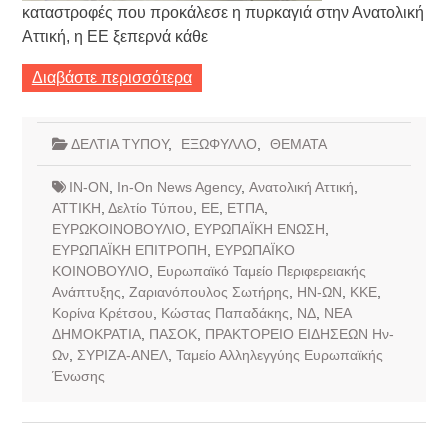
καταστροφές που προκάλεσε η πυρκαγιά στην Ανατολική
Αττική, η ΕΕ ξεπερνά κάθε
Διαβάστε περισσότερα
ΔΕΛΤΙΑ ΤΥΠΟΥ
,
ΕΞΩΦΥΛΛΟ
,
ΘΕΜΑΤΑ
IN-ON
,
In-On News Agency
,
Ανατολική Αττική
,
ΑΤΤΙΚΗ
,
Δελτίο Τύπου
,
ΕΕ
,
ΕΤΠΑ
,
ΕΥΡΩΚΟΙΝΟΒΟΥΛΙΟ
,
ΕΥΡΩΠΑΪΚΗ ΕΝΩΣΗ
,
ΕΥΡΩΠΑΪΚΗ ΕΠΙΤΡΟΠΗ
,
ΕΥΡΩΠΑΪΚΟ
ΚΟΙΝΟΒΟΥΛΙΟ
,
Ευρωπαϊκό Ταμείο Περιφερειακής
Ανάπτυξης
,
Ζαριανόπουλος Σωτήρης
,
ΗΝ-ΩΝ
,
ΚΚΕ
,
Κορίνα Κρέτσου
,
Κώστας Παπαδάκης
,
ΝΔ
,
ΝΕΑ
ΔΗΜΟΚΡΑΤΙΑ
,
ΠΑΣΟΚ
,
ΠΡΑΚΤΟΡΕΙΟ ΕΙΔΗΣΕΩΝ Ην-
Ων
,
ΣΥΡΙΖΑ-ΑΝΕΛ
,
Ταμείο Αλληλεγγύης Ευρωπαϊκής
Ένωσης