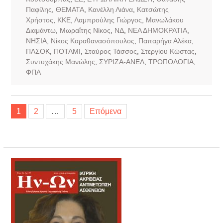
Παφίλης
,
ΘΕΜΑΤΑ
,
Κανέλλη Λιάνα
,
Κατσώτης
Χρήστος
,
ΚΚΕ
,
Λαμπρούλης Γιώργος
,
Μανωλάκου
Διαμάντω
,
Μωραΐτης Νίκος
,
ΝΔ
,
ΝΕΑ ΔΗΜΟΚΡΑΤΙΑ
,
ΝΗΣΙΑ
,
Νίκος Καραθανασόπουλος
,
Παπαρήγα Αλέκα
,
ΠΑΣΟΚ
,
ΠΟΤΑΜΙ
,
Σταύρος Τάσσος
,
Στεργίου Κώστας
,
Συντυχάκης Μανώλης
,
ΣΥΡΙΖΑ-ΑΝΕΛ
,
ΤΡΟΠΟΛΟΓΙΑ
,
ΦΠΑ
Σελιδοποίηση
1
2
…
5
Επόμενα
άρθρων