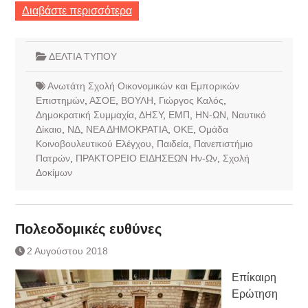
Διαβάστε περισσότερα
ΔΕΛΤΙΑ ΤΥΠΟΥ
Ανωτάτη Σχολή Οικονομικών και Εμπορικών
Επιστημών
,
ΑΣΟΕ
,
ΒΟΥΛΗ
,
Γιώργος Καλός
,
Δημοκρατική Συμμαχία
,
ΔΗΣΥ
,
ΕΜΠ
,
ΗΝ-ΩΝ
,
Ναυτικό
Δίκαιο
,
ΝΔ
,
ΝΕΑ ΔΗΜΟΚΡΑΤΙΑ
,
ΟΚΕ
,
Ομάδα
Κοινοβουλευτικού Ελέγχου
,
Παιδεία
,
Πανεπιστήμιο
Πατρών
,
ΠΡΑΚΤΟΡΕΙΟ ΕΙΔΗΣΕΩΝ Ην-Ων
,
Σχολή
Δοκίμων
Πολεοδομικές ευθύνες
2 Αυγούστου 2018
Επίκαιρη
Ερώτηση