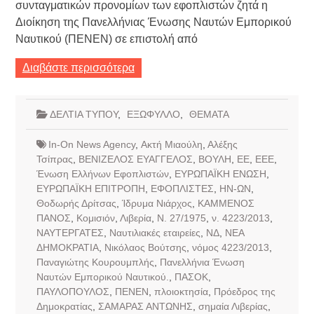
συνταγματικών προνομίων των εφοπλιστών ζητά η
Διοίκηση της Πανελλήνιας Ένωσης Ναυτών Εμπορικού
Ναυτικού (ΠΕΝΕΝ) σε επιστολή από
Διαβάστε περισσότερα
ΔΕΛΤΙΑ ΤΥΠΟΥ
,
ΕΞΩΦΥΛΛΟ
,
ΘΕΜΑΤΑ
In-On News Agency
,
Ακτή Μιαούλη
,
Αλέξης
Τσίπρας
,
ΒΕΝΙΖΕΛΟΣ ΕΥΑΓΓΕΛΟΣ
,
ΒΟΥΛΗ
,
ΕΕ
,
ΕΕΕ
,
Ένωση Ελλήνων Εφοπλιστών
,
ΕΥΡΩΠΑΪΚΗ ΕΝΩΣΗ
,
ΕΥΡΩΠΑΪΚΗ ΕΠΙΤΡΟΠΗ
,
ΕΦΟΠΛΙΣΤΕΣ
,
ΗΝ-ΩΝ
,
Θοδωρής Δρίτσας
,
Ίδρυμα Νιάρχος
,
ΚΑΜΜΕΝΟΣ
ΠΑΝΟΣ
,
Κομισιόν
,
Λιβερία
,
Ν. 27/1975
,
ν. 4223/2013
,
ΝΑΥΤΕΡΓΑΤΕΣ
,
Ναυτιλιακές εταιρείες
,
ΝΔ
,
ΝΕΑ
ΔΗΜΟΚΡΑΤΙΑ
,
Νικόλαος Βούτσης
,
νόμος 4223/2013
,
Παναγιώτης Κουρουμπλής
,
Πανελλήνια Ένωση
Ναυτών Εμπορικού Ναυτικού.
,
ΠΑΣΟΚ
,
ΠΑΥΛΟΠΟΥΛΟΣ
,
ΠΕΝΕΝ
,
πλοιοκτησία
,
Πρόεδρος της
Δημοκρατίας
,
ΣΑΜΑΡΑΣ ΑΝΤΩΝΗΣ
,
σημαία Λιβερίας
,