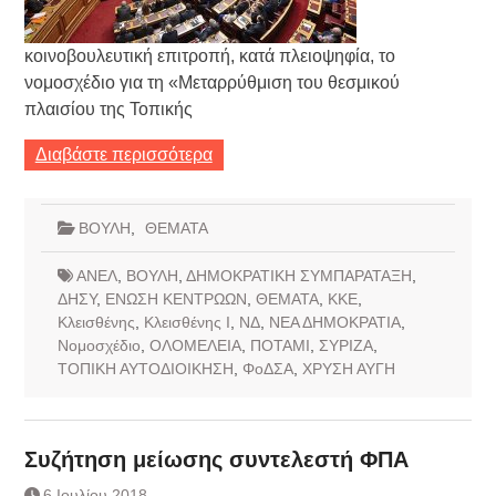
κοινοβουλευτική επιτροπή, κατά πλειοψηφία, το
νομοσχέδιο για τη «Μεταρρύθμιση του θεσμικού
πλαισίου της Τοπικής
Διαβάστε περισσότερα
ΒΟΥΛΗ
,
ΘΕΜΑΤΑ
ΑΝΕΛ
,
ΒΟΥΛΗ
,
ΔΗΜΟΚΡΑΤΙΚΗ ΣΥΜΠΑΡΑΤΑΞΗ
,
ΔΗΣΥ
,
ΕΝΩΣΗ ΚΕΝΤΡΩΩΝ
,
ΘΕΜΑΤΑ
,
ΚΚΕ
,
Κλεισθένης
,
Κλεισθένης Ι
,
ΝΔ
,
ΝΕΑ ΔΗΜΟΚΡΑΤΙΑ
,
Νομοσχέδιο
,
ΟΛΟΜΕΛΕΙΑ
,
ΠΟΤΑΜΙ
,
ΣΥΡΙΖΑ
,
ΤΟΠΙΚΗ ΑΥΤΟΔΙΟΙΚΗΣΗ
,
ΦοΔΣΑ
,
ΧΡΥΣΗ ΑΥΓΗ
Συζήτηση μείωσης συντελεστή ΦΠΑ
6 Ιουλίου 2018