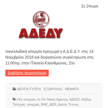
Σε 24ωρη
πανελλαδική απεργία προχωρά η Α.Δ.Ε.Δ.Υ. στις 14
Νοεμβρίου 2018 και διοργανώνει συγκέντρωση στις
11:00πμ, στην Πλατεία Κλαυθμώνος. Στο
Διαβάστε περισσότερα
ΔΕΛΤΙΑ ΤΥΠΟΥ
,
ΕΞΩΦΥΛΛΟ
,
ΘΕΜΑΤΑ
24η απεργία
,
In-On News Agency
,
ΑΔΕΔΥ
,
Αλέξης
Τσίπρας
,
απεργία
,
ΒΑΕ
,
ΔΕΘ
,
Δελτίο Τύπου
,