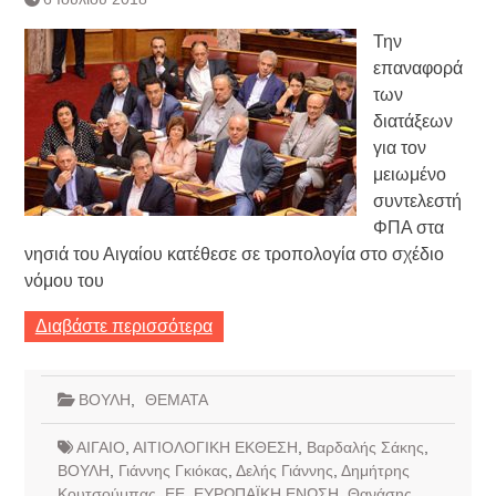
Την
επαναφορά
των
διατάξεων
για τον
μειωμένο
συντελεστή
ΦΠΑ στα
νησιά του Αιγαίου κατέθεσε σε τροπολογία στο σχέδιο
νόμου του
Διαβάστε περισσότερα
ΒΟΥΛΗ
,
ΘΕΜΑΤΑ
ΑΙΓΑΙΟ
,
ΑΙΤΙΟΛΟΓΙΚΗ ΕΚΘΕΣΗ
,
Βαρδαλής Σάκης
,
ΒΟΥΛΗ
,
Γιάννης Γκιόκας
,
Δελής Γιάννης
,
Δημήτρης
Κουτσούμπας
,
ΕΕ
,
ΕΥΡΩΠΑΪΚΗ ΕΝΩΣΗ
,
Θανάσης