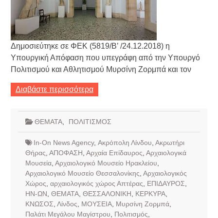
Δημοσιεύτηκε σε ΦΕΚ (5819/Β’ /24.12.2018) η
Υπουργική Απόφαση που υπεγράφη από την Υπουργό
Πολιτισμού και Αθλητισμού Μυρσίνη Ζορμπά και τον
Διαβάστε περισσότερα
ΘΕΜΑΤΑ
,
ΠΟΛΙΤΙΣΜΟΣ
In-On News Agency
,
Ακρόπολη Λίνδου
,
Ακρωτήρι
Θήρας
,
ΑΠΟΦΑΣΗ
,
Αρχαία Επίδαυρος
,
Αρχαιολογικά
Μουσεία
,
Αρχαιολογικό Μουσείο Ηρακλείου
,
Αρχαιολογικό Μουσείο Θεσσαλονίκης
,
Αρχαιολογικός
Χώρος
,
αρχαιολογικός χώρος Απτέρας
,
ΕΠΙΔΑΥΡΟΣ
,
ΗΝ-ΩΝ
,
ΘΕΜΑΤΑ
,
ΘΕΣΣΑΛΟΝΙΚΗ
,
ΚΕΡΚΥΡΑ
,
ΚΝΩΣΟΣ
,
Λίνδος
,
ΜΟΥΣΕΙΑ
,
Μυρσίνη Ζορμπά
,
Παλάτι Μεγάλου Μαγίστρου
,
Πολιτισμός
,