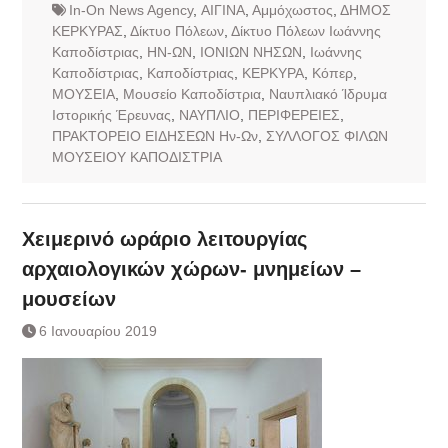
In-On News Agency
,
ΑΙΓΙΝΑ
,
Αμμόχωστος
,
ΔΗΜΟΣ
ΚΕΡΚΥΡΑΣ
,
Δίκτυο Πόλεων
,
Δίκτυο Πόλεων Ιωάννης
Καποδίστριας
,
ΗΝ-ΩΝ
,
ΙΟΝΙΩΝ ΝΗΣΩΝ
,
Ιωάννης
Καποδίστριας
,
Καποδίστριας
,
ΚΕΡΚΥΡΑ
,
Κόπερ
,
ΜΟΥΣΕΙΑ
,
Μουσείο Καποδίστρια
,
Ναυπλιακό Ίδρυμα
Ιστορικής Έρευνας
,
ΝΑΥΠΛΙΟ
,
ΠΕΡΙΦΕΡΕΙΕΣ
,
ΠΡΑΚΤΟΡΕΙΟ ΕΙΔΗΣΕΩΝ Ην-Ων
,
ΣΥΛΛΟΓΟΣ ΦΙΛΩΝ
ΜΟΥΣΕΙΟΥ ΚΑΠΟΔΙΣΤΡΙΑ
Χειμερινό ωράριο λειτουργίας
αρχαιολογικών χώρων- μνημείων –
μουσείων
6 Ιανουαρίου 2019