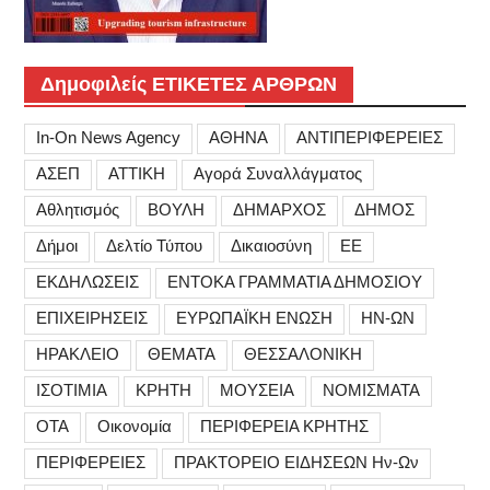
Δημοφιλείς ΕΤΙΚΕΤΕΣ ΑΡΘΡΩΝ
In-On News Agency
ΑΘΗΝΑ
ΑΝΤΙΠΕΡΙΦΕΡΕΙΕΣ
ΑΣΕΠ
ΑΤΤΙΚΗ
Αγορά Συναλλάγματος
Αθλητισμός
ΒΟΥΛΗ
ΔΗΜΑΡΧΟΣ
ΔΗΜΟΣ
Δήμοι
Δελτίο Τύπου
Δικαιοσύνη
ΕΕ
ΕΚΔΗΛΩΣΕΙΣ
ΕΝΤΟΚΑ ΓΡΑΜΜΑΤΙΑ ΔΗΜΟΣΙΟΥ
ΕΠΙΧΕΙΡΗΣΕΙΣ
ΕΥΡΩΠΑΪΚΗ ΕΝΩΣΗ
ΗΝ-ΩΝ
ΗΡΑΚΛΕΙΟ
ΘΕΜΑΤΑ
ΘΕΣΣΑΛΟΝΙΚΗ
ΙΣΟΤΙΜΙΑ
ΚΡΗΤΗ
ΜΟΥΣΕΙΑ
ΝΟΜΙΣΜΑΤΑ
ΟΤΑ
Οικονομία
ΠΕΡΙΦΕΡΕΙΑ ΚΡΗΤΗΣ
ΠΕΡΙΦΕΡΕΙΕΣ
ΠΡΑΚΤΟΡΕΙΟ ΕΙΔΗΣΕΩΝ Ην-Ων