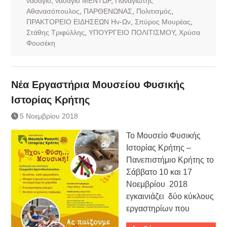
ναυάγιο
,
ναυάγιο ΜΕΝΤΩΡ
,
Παναγιώτης
Αθανασόπουλος
,
ΠΑΡΘΕΝΩΝΑΣ
,
Πολιτισμός
,
ΠΡΑΚΤΟΡΕΙΟ ΕΙΔΗΣΕΩΝ Ην-Ων
,
Σπύρος Μουρέας
,
Στάθης Τριφύλλης
,
ΥΠΟΥΡΓΕΙΟ ΠΟΛΙΤΙΣΜΟΥ
,
Χρύσα
Φουσέκη
Νέα Εργαστήρια Μουσείου Φυσικής
Ιστορίας Κρήτης
5 Νοεμβρίου 2018
Το Μουσείο Φυσικής
Ιστορίας Κρήτης –
Πανεπιστήμιο Κρήτης το
Σάββατο 10 και 17
Νοεμβρίου 2018
εγκαινιάζει δύο κύκλους
εργαστηρίων που