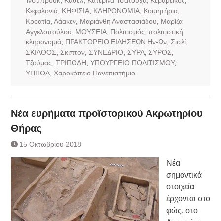
Ίνσμπρουκ
,
Κάσελ
,
Κατερίνα Τσατούχα
,
Κεραμεικός
,
Κεφαλονιά
,
ΚΗΦΙΣΙΑ
,
ΚΛΗΡΟΝΟΜΙΑ
,
Κοιμητήρια
,
Κροατία
,
Λάακεν
,
Μαριάνθη Αναστασιάδου
,
Μαρίζα
Αγγελοπούλου
,
ΜΟΥΣΕΙΑ
,
Πολιτισμός
,
πολιτιστική
κληρονομιά
,
ΠΡΑΚΤΟΡΕΙΟ ΕΙΔΗΣΕΩΝ Ην-Ων
,
Σισλί
,
ΣΚΙΑΘΟΣ
,
Σκιπτον
,
ΣΥΝΕΔΡΙΟ
,
ΣΥΡΑ
,
ΣΥΡΟΣ
,
Τζούμας
,
ΤΡΙΠΟΛΗ
,
ΥΠΟΥΡΓΕΙΟ ΠΟΛΙΤΙΣΜΟΥ
,
ΥΠΠΟΑ
,
Χαροκόπειο Πανεπιστήμιο
Νέα ευρήματα προϊστορικού Ακρωτηρίου
Θήρας
15 Οκτωβρίου 2018
Νέα
σημαντικά
στοιχεία
έρχονται στο
φώς, στο