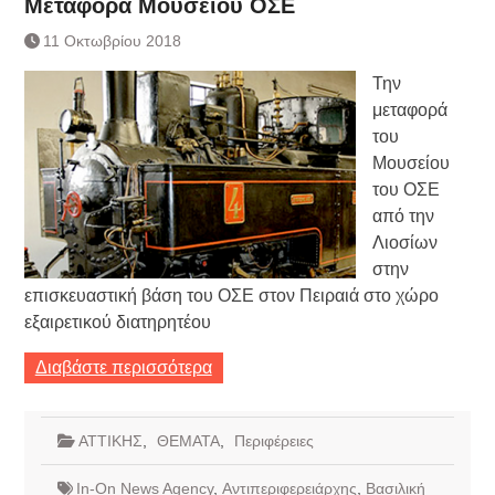
Μεταφορά Μουσείου ΟΣΕ
11 Οκτωβρίου 2018
Την
μεταφορά
του
Μουσείου
του ΟΣΕ
από την
Λιοσίων
στην
επισκευαστική βάση του ΟΣΕ στον Πειραιά στο χώρο
εξαιρετικού διατηρητέου
Διαβάστε περισσότερα
ΑΤΤΙΚΗΣ
,
ΘΕΜΑΤΑ
,
Περιφέρειες
In-On News Agency
,
Αντιπεριφερειάρχης
,
Βασιλική