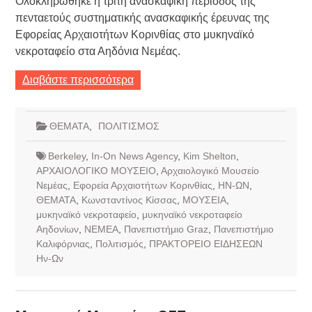
Ολοκληρώθηκε η τρίτη ανασκαφική περίοδος της
πενταετούς συστηματικής ανασκαφικής έρευνας της
Εφορείας Αρχαιοτήτων Κορινθίας στο μυκηναϊκό
νεκροταφείο στα Αηδόνια Νεμέας.
Διαβάστε περισσότερα
ΘΕΜΑΤΑ
,
ΠΟΛΙΤΙΣΜΟΣ
Berkeley
,
In-On News Agency
,
Kim Shelton
,
ΑΡΧΑΙΟΛΟΓΙΚΟ ΜΟΥΣΕΙΟ
,
Αρχαιολογικό Μουσείο
Νεμέας
,
Εφορεία Αρχαιοτήτων Κορινθίας
,
ΗΝ-ΩΝ
,
ΘΕΜΑΤΑ
,
Κωνσταντίνος Κίσσας
,
ΜΟΥΣΕΙΑ
,
μυκηναϊκό νεκροταφείο
,
μυκηναϊκό νεκροταφείο
Αηδονίων
,
ΝΕΜΕΑ
,
Πανεπιστήμιο Graz
,
Πανεπιστήμιο
Καλιφόρνιας
,
Πολιτισμός
,
ΠΡΑΚΤΟΡΕΙΟ ΕΙΔΗΣΕΩΝ
Ην-Ων