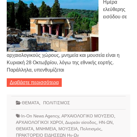
Ημέρα
ελεύθερης
εισόδου σε
αρχαιολογικούς χώρους, μνημεία και μουσεία είναι η
Κυριακή 28 Οκτωβρίου, λόγω της εθνικής εορτής.
Παράλληλα, υπενθυμίζεται
Διαβάστε περισσότερα
ΘΕΜΑΤΑ
,
ΠΟΛΙΤΙΣΜΟΣ
In-On News Agency
,
ΑΡΧΑΙΟΛΟΓΙΚΟ ΜΟΥΣΕΙΟ
,
ΑΡΧΑΙΟΛΟΓΙΚΟΙ ΧΩΡΟΙ
,
Δωρεάν είσοδος
,
ΗΝ-ΩΝ
,
ΘΕΜΑΤΑ
,
ΜΝΗΜΕΙΑ
,
ΜΟΥΣΕΙΑ
,
Πολιτισμός
,
ΠΡΑΚΤΟΡΕΙΟ ΕΙΔΗΣΕΩΝ Ην-Ων