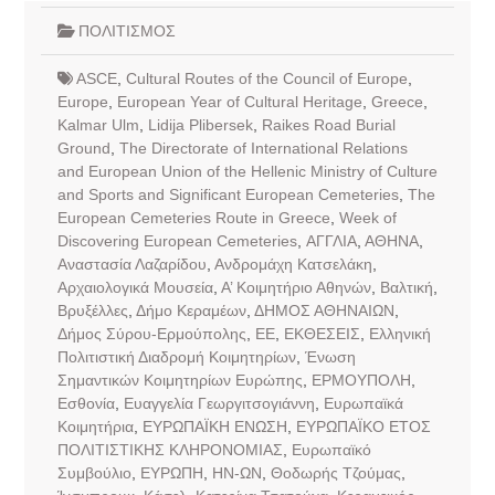
ΠΟΛΙΤΙΣΜΟΣ
ASCE
,
Cultural Routes of the Council of Europe
,
Europe
,
European Year of Cultural Heritage
,
Greece
,
Kalmar Ulm
,
Lidija Plibersek
,
Raikes Road Burial
Ground
,
The Directorate of International Relations
and European Union of the Hellenic Ministry of Culture
and Sports and Significant European Cemeteries
,
The
European Cemeteries Route in Greece
,
Week of
Discovering European Cemeteries
,
ΑΓΓΛΙΑ
,
ΑΘΗΝΑ
,
Αναστασία Λαζαρίδου
,
Ανδρομάχη Κατσελάκη
,
Αρχαιολογικά Μουσεία
,
Α’ Κοιμητήριο Αθηνών
,
Βαλτική
,
Βρυξέλλες
,
Δήμο Κεραμέων
,
ΔΗΜΟΣ ΑΘΗΝΑΙΩΝ
,
Δήμος Σύρου-Ερμούπολης
,
ΕΕ
,
ΕΚΘΕΣΕΙΣ
,
Ελληνική
Πολιτιστική Διαδρομή Κοιμητηρίων
,
Ένωση
Σημαντικών Κοιμητηρίων Ευρώπης
,
ΕΡΜΟΥΠΟΛΗ
,
Εσθονία
,
Ευαγγελία Γεωργιτσογιάννη
,
Ευρωπαϊκά
Κοιμητήρια
,
ΕΥΡΩΠΑΪΚΗ ΕΝΩΣΗ
,
ΕΥΡΩΠΑΪΚΟ ΕΤΟΣ
ΠΟΛΙΤΙΣΤΙΚΗΣ ΚΛΗΡΟΝΟΜΙΑΣ
,
Ευρωπαϊκό
Συμβούλιο
,
ΕΥΡΩΠΗ
,
ΗΝ-ΩΝ
,
Θοδωρής Τζούμας
,