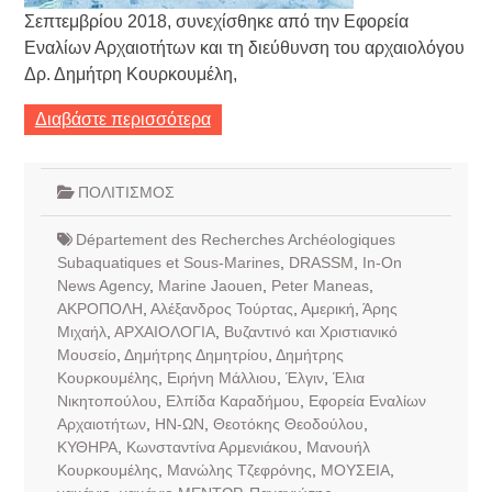
Σεπτεμβρίου 2018, συνεχίσθηκε από την Εφορεία
Εναλίων Αρχαιοτήτων και τη διεύθυνση του αρχαιολόγου
Δρ. Δημήτρη Κουρκουμέλη,
Διαβάστε περισσότερα
ΠΟΛΙΤΙΣΜΟΣ
Département des Recherches Archéologiques
Subaquatiques et Sous-Marines
,
DRASSM
,
In-On
News Agency
,
Marine Jaouen
,
Peter Maneas
,
ΑΚΡΟΠΟΛΗ
,
Αλέξανδρος Τούρτας
,
Αμερική
,
Άρης
Μιχαήλ
,
ΑΡΧΑΙΟΛΟΓΙΑ
,
Βυζαντινό και Χριστιανικό
Μουσείο
,
Δημήτρης Δημητρίου
,
Δημήτρης
Κουρκουμέλης
,
Ειρήνη Μάλλιου
,
Έλγιν
,
Έλια
Νικητοπούλου
,
Ελπίδα Καραδήμου
,
Εφορεία Εναλίων
Αρχαιοτήτων
,
ΗΝ-ΩΝ
,
Θεοτόκης Θεοδούλου
,
ΚΥΘΗΡΑ
,
Κωνσταντίνα Αρμενιάκου
,
Μανουήλ
Κουρκουμέλης
,
Μανώλης Τζεφρόνης
,
ΜΟΥΣΕΙΑ
,