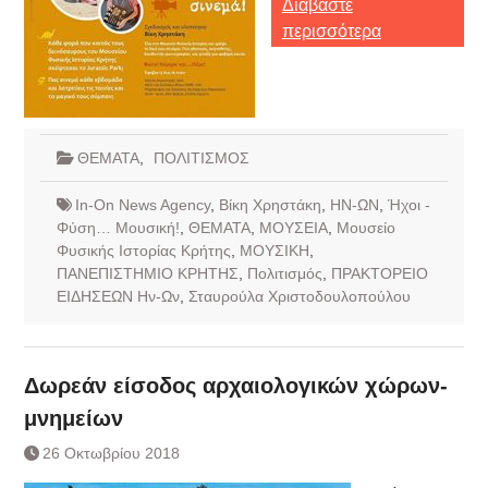
Διαβάστε
περισσότερα
ΘΕΜΑΤΑ
,
ΠΟΛΙΤΙΣΜΟΣ
In-On News Agency
,
Βίκη Χρηστάκη
,
ΗΝ-ΩΝ
,
Ήχοι -
Φύση… Μουσική!
,
ΘΕΜΑΤΑ
,
ΜΟΥΣΕΙΑ
,
Μουσείο
Φυσικής Ιστορίας Κρήτης
,
ΜΟΥΣΙΚΗ
,
ΠΑΝΕΠΙΣΤΗΜΙΟ ΚΡΗΤΗΣ
,
Πολιτισμός
,
ΠΡΑΚΤΟΡΕΙΟ
ΕΙΔΗΣΕΩΝ Ην-Ων
,
Σταυρούλα Χριστοδουλοπούλου
Δωρεάν είσοδος αρχαιολογικών χώρων-
μνημείων
26 Οκτωβρίου 2018