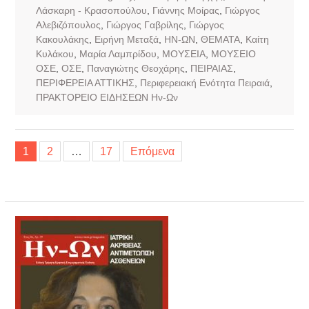
Λάσκαρη - Κρασοπούλου
,
Γιάννης Μοίρας
,
Γιώργος
Αλεβιζόπουλος
,
Γιώργος Γαβρίλης
,
Γιώργος
Κακουλάκης
,
Ειρήνη Μεταξά
,
ΗΝ-ΩΝ
,
ΘΕΜΑΤΑ
,
Καίτη
Κυλάκου
,
Μαρία Λαμπρίδου
,
ΜΟΥΣΕΙΑ
,
ΜΟΥΣΕΙΟ
ΟΣΕ
,
ΟΣΕ
,
Παναγιώτης Θεοχάρης
,
ΠΕΙΡΑΙΑΣ
,
ΠΕΡΙΦΕΡΕΙΑ ΑΤΤΙΚΗΣ
,
Περιφερειακή Ενότητα Πειραιά
,
ΠΡΑΚΤΟΡΕΙΟ ΕΙΔΗΣΕΩΝ Ην-Ων
Σελιδοποίηση
1
2
…
17
Επόμενα
άρθρων