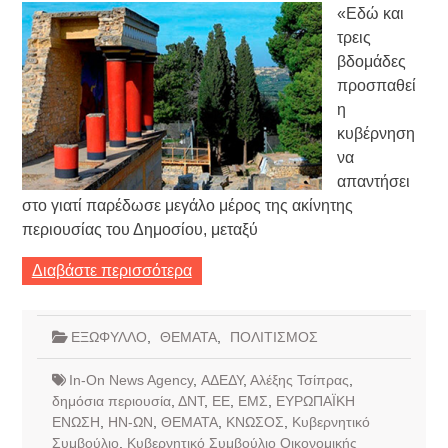
«Εδώ και
τρεις
βδομάδες
προσπαθεί
η
κυβέρνηση
να
απαντήσει
στο γιατί παρέδωσε μεγάλο μέρος της ακίνητης
περιουσίας του Δημοσίου, μεταξύ
Διαβάστε περισσότερα
ΕΞΩΦΥΛΛΟ
,
ΘΕΜΑΤΑ
,
ΠΟΛΙΤΙΣΜΟΣ
In-On News Agency
,
ΑΔΕΔΥ
,
Αλέξης Τσίπρας
,
δημόσια περιουσία
,
ΔΝΤ
,
ΕΕ
,
ΕΜΣ
,
ΕΥΡΩΠΑΪΚΗ
ΕΝΩΣΗ
,
ΗΝ-ΩΝ
,
ΘΕΜΑΤΑ
,
ΚΝΩΣΟΣ
,
Κυβερνητικό
Συμβούλιο
,
Κυβερνητικό Συμβούλιο Οικονομικής