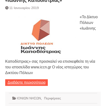
«Ιωάννης Καποδίστριας»
Τράπεζας- ΕΚΤ
Κατάργηση βιβλιαρίων Υγείας
11 Ιανουαρίου 2019
Ημερήσιο Δελτίο Τιμών
«Το Δίκτυο
Συναλλάγματος &
Τραπεζογραμματίων 7-3-2019
Πόλεων
Ημερήσιο Δελτίο Τιμών
«Ιωάννης
Συναλλάγματος &
Τραπεζογραμματίων 4-3-2019
Κάθοδος αγροτών
Δικαιοσύνη
Καποδίστριας» σας προσκαλεί να επισκεφθείτε τη νέα
του ιστοσελίδα www.iccn.gr Ο νέος ιστοχώρος του
Δικτύου Πόλεων
Διαβάστε περισσότερα
ΙΟΝΙΩΝ ΝΗΣΩΝ
,
Περιφέρειες