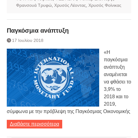
Φρανσουά Τρυφώ
,
Χρυσός Λέοντας
,
Χρυσός Φοίνικας
Παγκόσμια ανάπτυξη
17 Ιουλίου 2018
«Η
παγκόσμια
ανάπτυξη
αναμένεται
να φθάσει το
3,9% το
2018 και το
2019,
σύμφωνα με την πρόβλεψη της Παγκόσμιας Οικονομικής
Διαβάστε περισσότερα