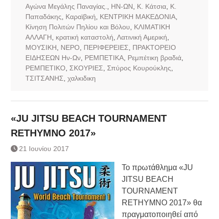
Αγώνα Μεγάλης Παναγίας.
,
ΗΝ-ΩΝ
,
Κ. Κάτσια
,
Κ.
Παπαδάκης
,
Καραϊβική
,
ΚΕΝΤΡΙΚΗ ΜΑΚΕΔΟΝΙΑ
,
Κίνηση Πολιτών Πηλίου και Βόλου
,
ΚΛΙΜΑΤΙΚΗ
ΑΛΛΑΓΗ
,
κρατική καταστολή
,
Λατινική Αμερική
,
ΜΟΥΣΙΚΗ
,
ΝΕΡΟ
,
ΠΕΡΙΦΕΡΕΙΕΣ
,
ΠΡΑΚΤΟΡΕΙΟ
ΕΙΔΗΣΕΩΝ Ην-Ων
,
ΡΕΜΠΕΤΙΚΑ
,
Ρεμπέτικη βραδιά
,
ΡΕΜΠΕΤΙΚΟ
,
ΣΚΟΥΡΙΕΣ
,
Σπύρος Κουρούκλης
,
ΤΣΙΤΣΑΝΗΣ
,
χαλκιδικη
«JU JITSU BEACH TOURNAMENT
RETHYMNO 2017»
21 Ιουνίου 2017
Το πρωτάθλημα «JU
JITSU BEACH
TOURNAMENT
RETHYMNO 2017» θα
πραγματοποιηθεί από