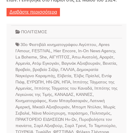
Διαβάστε περισσότερα
ΠΟΛΙΤΙΣΜΟΣ
30ο Φεστιβάλ κινηματογράφου Αιγύπτου
,
Apres
l'Amour
,
FESTIVAL
,
Hier Encore
,
In-On News Agency
,
La Boheme
,
She
,
ΑΙΓΥΠΤΟΣ
,
Άπω Ανατολή
,
Αραράτ
,
Αρμενία
,
Ατόμ Εγκογιάν
,
Βαγινάκ Αζναβουριάν
,
Βενετία
,
Βραβείο
,
βραβείο Σιζάρ
,
ΓΑΛΛΙΑ
,
Δημοκρατία
Ναγκόρνο Καραμπάχ
,
Ελβετία
,
Έλβις Πρίσλεϊ
,
Εντίφ
Πιάφ
,
ΕΥΡΩΠΗ
,
ΗΝ-ΩΝ
,
ΗΠΑ
,
Ιππότης Τάγματος της
Αρμενίας
,
Ιππότης Τάγματος του Καναδά
,
Ιππότης της
Λεγεώνας της Τιμής
,
ΚΑΝΑΔΑΣ
,
ΚΑΝΝΕΣ
,
Κινηματογράφος
,
Κναν Μπαγδασαριάν
,
Λατινική
Αμερική
,
Μικαέλ Αζναβουριάν
,
Μπομπ Ντύλαν
,
Μωρίς
Σεβαλιέ
,
Νάνα Μούσχουρη
,
παράσημο
,
Πολιτισμός
,
ΠΡΑΚΤΟΡΕΙΟ ΕΙΔΗΣΕΩΝ Ην-Ων
,
Πυροβολήστε τον
πιανίστα
,
Σαρλ Αζναβούρ
,
Σαρλ Τρενέ
,
Το Ταμπούρλο
,
ΤΟΥΡΚΙΑ
,
Τυφλίδα
,
ΦΕΣΤΙΒΑΛ
,
Φόλκερ Σλέντορφ
,