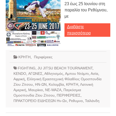
23 έως 25 Ιουνίου στη
παραλία του Ρεθύμνου,
με
Διαβάστε
περισσότερα
ΚΡΗΤΗ
,
Περιφέρειες
FIGHTING
,
JU JITSU BEACH TOURNAMENT
,
KENDO
,
ΑΓΩΝΕΣ
,
Αθλητισμός
,
Αμπου Ντάμπι
,
Ασία
,
Αφρική
,
Ελληνική Ερασιτεχνική Φίλαθλος Ομοσπονδία
Ζίου Ζίτσου
,
ΗΝ-ΩΝ
,
Κολομβία
,
ΚΡΗΤΗ
,
Λατινική
Αμερική
,
Μαυρίκιο
,
ΝΕ-WAZA
,
Παγκόσμια
Ομοσπονδία Ζϊου Ζίτσου
,
ΠΕΡΙΦΕΡΕΙΕΣ
,
ΠΡΑΚΤΟΡΕΙΟ ΕΙΔΗΣΕΩΝ Ην-Ων
,
Ρεθυμνο
,
Ταϊλάνδη