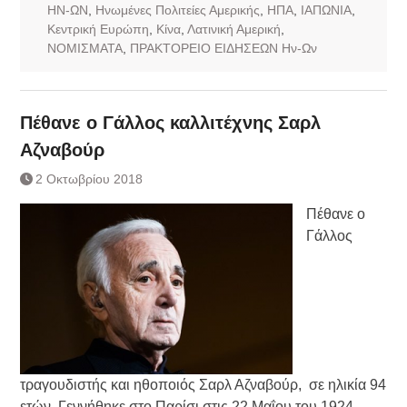
ΗΝ-ΩΝ
,
Ηνωμένες Πολιτείες Αμερικής
,
ΗΠΑ
,
ΙΑΠΩΝΙΑ
,
Κεντρική Ευρώπη
,
Κίνα
,
Λατινική Αμερική
,
ΝΟΜΙΣΜΑΤΑ
,
ΠΡΑΚΤΟΡΕΙΟ ΕΙΔΗΣΕΩΝ Ην-Ων
Πέθανε ο Γάλλος καλλιτέχνης Σαρλ
Αζναβούρ
2 Οκτωβρίου 2018
Πέθανε ο
Γάλλος
τραγουδιστής και ηθοποιός Σαρλ Αζναβούρ, σε ηλικία 94
ετών. Γεννήθηκε στο Παρίσι στις 22 Μαΐου του 1924.