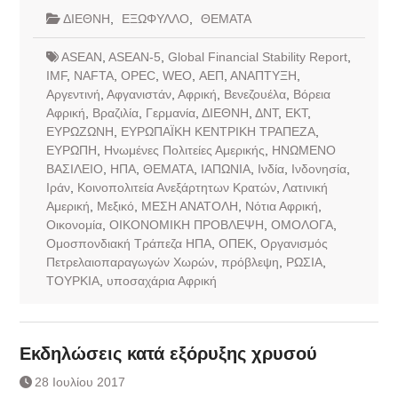
ΔΙΕΘΝΗ
,
ΕΞΩΦΥΛΛΟ
,
ΘΕΜΑΤΑ
ASEAN
,
ASEAN-5
,
Global Financial Stability Report
,
IMF
,
NAFTA
,
OPEC
,
WEO
,
ΑΕΠ
,
ΑΝΑΠΤΥΞΗ
,
Αργεντινή
,
Αφγανιστάν
,
Αφρική
,
Βενεζουέλα
,
Βόρεια
Αφρική
,
Βραζιλία
,
Γερμανία
,
ΔΙΕΘΝΗ
,
ΔΝΤ
,
ΕΚΤ
,
ΕΥΡΩΖΩΝΗ
,
ΕΥΡΩΠΑΪΚΗ ΚΕΝΤΡΙΚΗ ΤΡΑΠΕΖΑ
,
ΕΥΡΩΠΗ
,
Ηνωμένες Πολιτείες Αμερικής
,
ΗΝΩΜΕΝΟ
ΒΑΣΙΛΕΙΟ
,
ΗΠΑ
,
ΘΕΜΑΤΑ
,
ΙΑΠΩΝΙΑ
,
Ινδία
,
Ινδονησία
,
Ιράν
,
Κοινοπολιτεία Ανεξάρτητων Κρατών
,
Λατινική
Αμερική
,
Μεξικό
,
ΜΕΣΗ ΑΝΑΤΟΛΗ
,
Νότια Αφρική
,
Οικονομία
,
ΟΙΚΟΝΟΜΙΚΗ ΠΡΟΒΛΕΨΗ
,
ΟΜΟΛΟΓΑ
,
Ομοσπονδιακή Τράπεζα ΗΠΑ
,
ΟΠΕΚ
,
Οργανισμός
Πετρελαιοπαραγωγών Χωρών
,
πρόβλεψη
,
ΡΩΣΙΑ
,
ΤΟΥΡΚΙΑ
,
υποσαχάρια Αφρική
Εκδηλώσεις κατά εξόρυξης χρυσού
28 Ιουλίου 2017