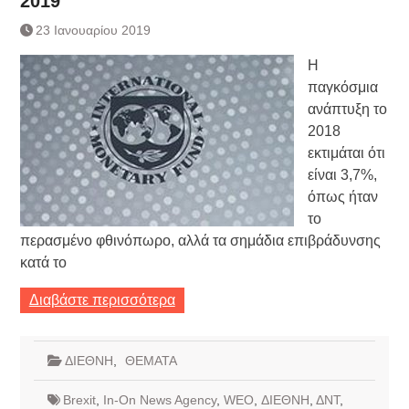
2019
Τράπεζας- ΕΚΤ
Κατάργηση βιβλιαρίων Υγείας
23 Ιανουαρίου 2019
Ημερήσιο Δελτίο Τιμών
Η
Συναλλάγματος &
Τραπεζογραμματίων 7-3-2019
παγκόσμια
Ημερήσιο Δελτίο Τιμών
ανάπτυξη το
Συναλλάγματος &
2018
Τραπεζογραμματίων 4-3-2019
εκτιμάται ότι
Κάθοδος αγροτών
είναι 3,7%,
Δικαιοσύνη
όπως ήταν
το
περασμένο φθινόπωρο, αλλά τα σημάδια επιβράδυνσης
κατά το
Διαβάστε περισσότερα
ΔΙΕΘΝΗ
,
ΘΕΜΑΤΑ
Brexit
,
In-On News Agency
,
WEO
,
ΔΙΕΘΝΗ
,
ΔΝΤ
,