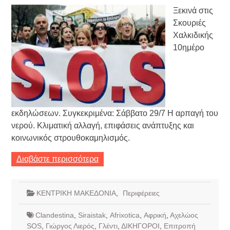
Ξεκινά στις
Σκουριές
Χαλκιδικής
10ημέρο
εκδηλώσεων. Συγκεκριμένα: Σάββατο 29/7 Η αρπαγή του
νερού. Κλιματική αλλαγή, επιφάσεις ανάπτυξης και
κοινωνικός στρουθοκαμηλισμός.
Διαβάστε περισσότερα
ΚΕΝΤΡΙΚΗ ΜΑΚΕΔΟΝΙΑ
,
Περιφέρειες
Clandestina
,
Siraistak
,
Αfrixotica
,
Αφρική
,
Αχελώος
SOS
,
Γιώργος Λιερός
,
Γλέντι
,
ΔΙΚΗΓΟΡΟΙ
,
Επιτροπή