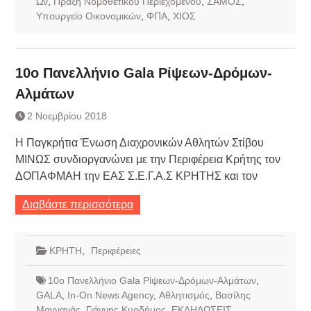
Ων
,
Πράξη Νομοθετικού Περιεχομένου
,
ΣΑΜΟΣ
,
Υπουργείο Οικονομικών
,
ΦΠΑ
,
ΧΙΟΣ
10ο Πανελλήνιο Gala Ρίψεων-Δρόμων-
Αλμάτων
2 Νοεμβρίου 2018
Η Παγκρήτια Ένωση Διαχρονικών Αθλητών Στίβου
ΜΙΝΩΣ συνδιοργανώνει με την Περιφέρεια Κρήτης τον
ΔΟΠΑΦΜΑΗ την ΕΑΣ Σ.Ε.Γ.Α.Σ ΚΡΗΤΗΣ και τον
Διαβάστε περισσότερα
ΚΡΗΤΗ
,
Περιφέρειες
10ο Πανελλήνιο Gala Ρίψεων-Δρόμων-Αλμάτων
,
GALA
,
In-On News Agency
,
Αθλητισμός
,
Βασίλης
Μαγγανάς
,
Γιάννης Κυρδήμος
,
ΕΚΔΗΛΩΣΕΙΣ
,