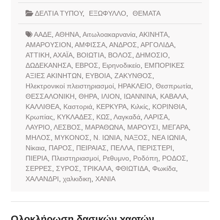
ΔΕΛΤΙΑ ΤΥΠΟΥ
,
ΕΞΩΦΥΛΛΟ
,
ΘΕΜΑΤΑ
ΑΑΔΕ
,
ΑΘΗΝΑ
,
Αιτωλοακαρνανία
,
ΑΚΙΝΗΤΑ
,
ΑΜΑΡΟΥΣΙΟΝ
,
ΑΜΦΙΣΣΑ
,
ΑΝΔΡΟΣ
,
ΑΡΓΟΛΙΔΑ
,
ΑΤΤΙΚΗ
,
ΑΧΑΪΑ
,
ΒΟΙΩΤΙΑ
,
ΒΟΛΟΣ
,
ΔΗΜΟΣΙΟ
,
ΔΩΔΕΚΑΝΗΣΑ
,
ΕΒΡΟΣ
,
Ειρηνοδικείο
,
ΕΜΠΟΡΙΚΕΣ
ΑΞΙΕΣ ΑΚΙΝΗΤΩΝ
,
ΕΥΒΟΙΑ
,
ΖΑΚΥΝΘΟΣ
,
Ηλεκτρονικοί πλειστηριασμοί
,
ΗΡΑΚΛΕΙΟ
,
Θεσπρωτία
,
ΘΕΣΣΑΛΟΝΙΚΗ
,
ΘΗΡΑ
,
ΙΛΙΟΝ
,
ΙΩΑΝΝΙΝΑ
,
ΚΑΒΑΛΑ
,
ΚΑΛΛΙΘΕΑ
,
Καστοριά
,
ΚΕΡΚΥΡΑ
,
Κιλκίς
,
ΚΟΡΙΝΘΙΑ
,
Κρωπίας
,
ΚΥΚΛΑΔΕΣ
,
ΚΩΣ
,
Λαγκαδά
,
ΛΑΡΙΣΑ
,
ΛΑΥΡΙΟ
,
ΛΕΣΒΟΣ
,
ΜΑΡΑΘΩΝΑ
,
ΜΑΡΟΥΣΙ
,
ΜΕΓΑΡΑ
,
ΜΗΛΟΣ
,
ΜΥΚΟΝΟΣ
,
Ν. ΙΩΝΙΑ
,
ΝΑΞΟΣ
,
ΝΕΑ ΙΩΝΙΑ
,
Νίκαια
,
ΠΑΡΟΣ
,
ΠΕΙΡΑΙΑΣ
,
ΠΕΛΛΑ
,
ΠΕΡΙΣΤΕΡΙ
,
ΠΙΕΡΙΑ
,
Πλειστηριασμοί
,
Ρεθυμνο
,
Ροδόπη
,
ΡΟΔΟΣ
,
ΣΕΡΡΕΣ
,
ΣΥΡΟΣ
,
ΤΡΙΚΑΛΑ
,
ΦΘΙΩΤΙΔΑ
,
Φωκίδα
,
ΧΑΛΑΝΔΡΙ
,
χαλκιδικη
,
ΧΑΝΙΑ
Ολοκλήρωση δασικών χαρτών