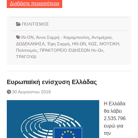
Διαβάστε περισσότερα
ΠΟΛΙΤΙΣΜΟΣ
IN-ON
,
Άννα Σαρρή - Καραμπεσίνη
,
Αντιμάχεια
,
ΔΩΔΕΚΑΝΗΣΑ
,
Έφη Σαρρή
,
ΗΝ-ΩΝ
,
ΚΩΣ
,
ΜΟΥΣΙΚΗ
,
Πολιτισμός
,
ΠΡΑΚΤΟΡΕΙΟ ΕΙΔΗΣΕΩΝ Ην-Ων
,
ΤΡΑΓΟΥΔΙ
Ευρωπαϊκή ενίσχυση Ελλάδας
30 Αυγούστου 2018
Η Ελλάδα
θα λάβει
2.535.796
ευρώ για
την