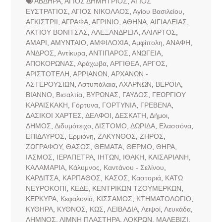
ΑΒΔΗΡΑ
,
ΑΓΙΟΣ ΔΗΜΗΤΡΙΟΣ
,
ΑΓΙΟΣ
ΕΥΣΤΡΑΤΙΟΣ
,
ΑΓΙΟΣ ΝΙΚΟΛΑΟΣ
,
Αγίου Βασιλείου
,
ΑΓΚΙΣΤΡΙΙ
,
ΑΓΡΑΦΑ
,
ΑΓΡΙΝΙΟ
,
ΑΘΗΝΑ
,
ΑΙΓΙΑΛΕΙΑΣ
,
ΑΚΤΙΟΥ ΒΟΝΙΤΣΑΣ
,
ΑΛΕΞΑΝΔΡΕΙΑ
,
ΑΛΙΑΡΤΟΣ
,
ΑΜΑΡΙ
,
ΑΜΥΝΤΑΙΟ
,
ΑΜΦΙΛΟΧΙΑ
,
Αμφίπολη
,
ΑΝΑΦΗ
,
ΑΝΔΡΟΣ
,
Αντίκυρα
,
ΑΝΤΙΠΑΡΟΣ
,
ΑΝΩΓΕΙΑ
,
ΑΠΟΚΟΡΩΝΑΣ
,
Αράχωβα
,
ΑΡΓΙΘΕΑ
,
ΑΡΓΟΣ
,
ΑΡΙΣΤΟΤΕΛΗ
,
ΑΡΡΙΑΝΩΝ
,
ΑΡΧΑΝΩΝ -
ΑΣΤΕΡΟΥΣΙΩΝ
,
Αστυπάλαια
,
ΑΧΑΡΝΩΝ
,
ΒΕΡΟΙΑ
,
ΒΙΑΝΝΟ
,
Βισαλτία
,
ΒΥΡΩΝΑΣ
,
ΓΑΥΔΟΣ
,
ΓΕΩΡΓΙΟΥ
ΚΑΡΑΙΣΚΑΚΗ
,
Γόρτυνα
,
ΓΟΡΤΥΝΙΑ
,
ΓΡΕΒΕΝΑ
,
ΔΑΣΙΚΟΙ ΧΑΡΤΕΣ
,
ΔΕΛΦΟΙ
,
ΔΕΣΚΑΤΗ
,
Δήμοι
,
ΔΗΜΟΣ
,
Διδυμότειχο
,
ΔΙΣΤΟΜΟ
,
ΔΩΡΙΔΑ
,
Ελασσόνα
,
ΕΠΙΔΑΥΡΟΣ
,
Ερμιόνη
,
ΖΑΚΥΝΘΟΣ
,
ΖΗΡΟΣ
,
ΖΩΓΡΑΦΟΥ
,
ΘΑΣΟΣ
,
ΘΕΜΑΤΑ
,
ΘΕΡΜΟ
,
ΘΗΡΑ
,
ΙΑΣΜΟΣ
,
ΙΕΡΑΠΕΤΡΑ
,
ΙΗΤΩΝ
,
ΙΘΑΚΗ
,
ΚΑΙΣΑΡΙΑΝΗ
,
ΚΑΛΑΜΑΡΙΑ
,
Κάλυμνος
,
Καντάνου - Σελίνου
,
ΚΑΡΔΙΤΣΑ
,
ΚΑΡΠΑΘΟΣ
,
ΚΑΣΟΣ
,
Καστοριά
,
ΚΑΤΩ
ΝΕΥΡΟΚΟΠΙ
,
ΚΕΔΕ
,
ΚΕΝΤΡΙΚΩΝ ΤΖΟΥΜΕΡΚΩΝ
,
ΚΕΡΚΥΡΑ
,
Κεφαλονιά
,
ΚΙΣΣΑΜΟΣ
,
ΚΤΗΜΑΤΟΛΟΓΙΟ
,
ΚΥΘΗΡΑ
,
ΚΥΘΝΟΣ
,
ΚΩΣ
,
ΛΕΙΒΑΔΙΑ
,
Λειψοί
,
Λευκάδα
,
ΛΗΜΝΟΣ
,
ΛΙΜΝΗ ΠΛΑΣΤΗΡΑ
,
ΛΟΚΡΩΝ
,
ΜΑΛΕΒΙΖΙ
,