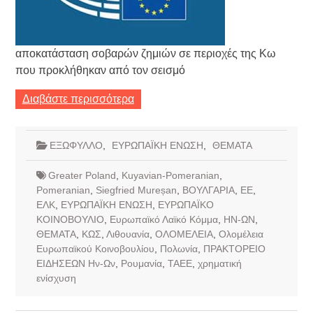
αποκατάσταση σοβαρών ζημιών σε περιοχές της Κω
που προκλήθηκαν από τον σεισμό
Διαβάστε περισσότερα
ΕΞΩΦΥΛΛΟ
,
ΕΥΡΩΠΑΪΚΗ ΕΝΩΣΗ
,
ΘΕΜΑΤΑ
Greater Poland
,
Kuyavian-Pomeranian
,
Pomeranian
,
Siegfried Mureșan
,
ΒΟΥΛΓΑΡΙΑ
,
ΕΕ
,
ΕΛΚ
,
ΕΥΡΩΠΑΪΚΗ ΕΝΩΣΗ
,
ΕΥΡΩΠΑΪΚΟ
ΚΟΙΝΟΒΟΥΛΙΟ
,
Ευρωπαϊκό Λαϊκό Κόμμα
,
ΗΝ-ΩΝ
,
ΘΕΜΑΤΑ
,
ΚΩΣ
,
Λιθουανία
,
ΟΛΟΜΕΛΕΙΑ
,
Ολομέλεια
Ευρωπαϊκού Κοινοβουλίου
,
Πολωνία
,
ΠΡΑΚΤΟΡΕΙΟ
ΕΙΔΗΣΕΩΝ Ην-Ων
,
Ρουμανία
,
ΤΑΕΕ
,
χρηματική
ενίσχυση