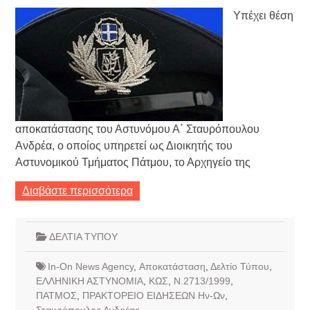
Υπέχει θέση
αποκατάστασης του Αστυνόμου Α΄ Σταυρόπουλου
Ανδρέα, ο οποίος υπηρετεί ως Διοικητής του
Αστυνομικού Τμήματος Πάτμου, το Αρχηγείο της
Διαβάστε περισσότερα
ΔΕΛΤΙΑ ΤΥΠΟΥ
In-On News Agency
,
Αποκατάσταση
,
Δελτίο Τύπου
,
ΕΛΛΗΝΙΚΗ ΑΣΤΥΝΟΜΙΑ
,
ΚΩΣ
,
Ν.2713/1999
,
ΠΑΤΜΟΣ
,
ΠΡΑΚΤΟΡΕΙΟ ΕΙΔΗΣΕΩΝ Ην-Ων
,
Σταυρόπουλος Ανδρέας