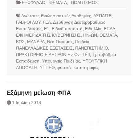
ΕΞΩΦΥΛΛΟ
,
ΘΕΜΑΤΑ
,
ΠΟΛΙΤΙΣΜΟΣ
Ανώτατες Εκκλησιαστικές Ακαδημίες
,
ΑΣΠΑΙΤΕ
,
ΓΑΒΡΟΓΛΟΥ
,
ΓΕΛ
,
Διεύθυνση Δευτεροβάθμιας
Εκπαίδευσης
,
Ε1
,
Ειδικό ποσοστό
,
Ειδυλλία
,
ΕΠΑΛ
,
ΕΦΗΜΕΡΙΔΑ ΤΗΣ ΚΥΒΕΡΝΗΣΗΣ
,
ΗΝ-ΩΝ
,
ΘΕΜΑΤΑ
,
ΚΩΣ
,
ΜΑΝΔΡΑ
,
Νέα Πέραμος
,
Παιδεία
,
ΠΑΝΕΛΛΑΔΙΚΕΣ ΕΞΕΤΑΣΕΙΣ
,
ΠΑΝΕΠΙΣΤΗΜΙΟ
,
ΠΡΑΚΤΟΡΕΙΟ ΕΙΔΗΣΕΩΝ Ην-Ων
,
ΤΕΙΙ
,
Τριτοβάθμια
Εκπαίδευση
,
Υπουργείο Παιδείας
,
ΥΠΟΥΡΓΙΚΗ
ΑΠΟΦΑΣΗ
,
ΥΠΠΕΘ
,
φυσικές καταστροφές
Εξάμηνη μείωση ΦΠΑ
1 Ιουλίου 2018