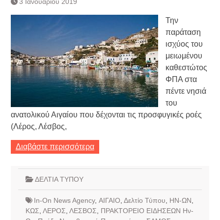
3 Ιανουαρίου 2019
Τράπεζας- ΕΚΤ
Κατάργηση βιβλιαρίων Υγείας
Την
Ημερήσιο Δελτίο Τιμών
παράταση
Συναλλάγματος &
ισχύος του
Τραπεζογραμματίων 7-3-2019
μειωμένου
Ημερήσιο Δελτίο Τιμών
Συναλλάγματος &
καθεστώτος
Τραπεζογραμματίων 4-3-2019
ΦΠΑ στα
Κάθοδος αγροτών
πέντε νησιά
Δικαιοσύνη
του
ανατολικού Αιγαίου που δέχονται τις προσφυγικές ροές
(Λέρος, Λέσβος,
Διαβάστε περισσότερα
ΔΕΛΤΙΑ ΤΥΠΟΥ
In-On News Agency
,
ΑΙΓΑΙΟ
,
Δελτίο Τύπου
,
ΗΝ-ΩΝ
,
ΚΩΣ
,
ΛΕΡΟΣ
,
ΛΕΣΒΟΣ
,
ΠΡΑΚΤΟΡΕΙΟ ΕΙΔΗΣΕΩΝ Ην-