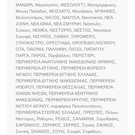
ΜΑΝΔΡΑ
,
Μεγανησίου
,
ΜΕΣΟΛΟΓΓΙ
,
Μεταμόρφωση
,
Μινώα Πεδιάδας
,
ΜΟΣΧΑΤΟ
,
Μουζακίου
,
ΜΥΚΗΝΕΣ
,
Μυλοποτάμος
,
ΝΑΞΟΣ
,
ΝΑΟΥΣΑ
,
Ναυπακτία
,
ΝΕΑ
ΖΙΧΝΗ
,
ΝΕΑ ΙΩΝΙΑ
,
ΝΕΑ ΣΜΥΡΝΗ
,
Νεάπολη -
Συκεών
,
ΝΕΜΕΑ
,
ΝΕΣΤΟΡΙΟ
,
ΝΕΣΤΟΣ
,
Νικολάου
Σκουφά
,
ΝΙΣΥΡΟΣ
,
ΞΑΝΘΗ
,
ΞΗΡΟΜΕΡΟ
,
ΞΥΛΟΚΑΣΤΡΟ
,
ΟΡΕΣΤΙΑΔΑ
,
ΟΡΟΠΕΔΙΟ ΛΑΣΙΘΙΟΥ
,
ΟΤΑ
,
ΠΑΙΟΝΙΑ
,
ΠΑΛΛΗΝΗ
,
ΠΑΞΟΙ
,
ΠΑΠΑΓΟΥ
,
ΠΑΡΓΑ
,
ΠΑΡΟΣ
,
Περιβάλλον
,
ΠΕΡΙΣΤΕΡΙ
,
ΠΕΡΙΦΕΡΕΙΑ ΑΝΑΤΟΛΙΚΗΣ ΜΑΚΕΔΟΝΙΑΣ-ΘΡΑΚΗΣ
,
ΠΕΡΙΦΕΡΕΙΑ ΑΤΤΙΚΗΣ
,
ΠΕΡΙΦΕΡΕΙΑ ΒΟΡΕΙΟΥ
ΑΙΓΑΙΟΥ
,
ΠΕΡΙΦΕΡΕΙΑ ΔΥΤΙΚΗΣ ΕΛΛΑΔΑΣ
,
ΠΕΡΙΦΕΡΕΙΑ ΔΥΤΙΚΗΣ ΜΑΚΕΔΟΝΙΑΣ
,
ΠΕΡΙΦΕΡΕΙΑ
ΗΠΕΙΡΟΥ
,
ΠΕΡΙΦΕΡΕΙΑ ΘΕΣΣΑΛΙΑΣ
,
ΠΕΡΙΦΕΡΕΙΑ
ΙΟΝΙΩΝ ΝΗΣΩΝ
,
ΠΕΡΙΦΕΡΕΙΑ ΚΕΝΤΡΙΚΗΣ
ΜΑΚΕΔΟΝΙΑΣ
,
ΠΕΡΙΦΕΡΕΙΑ ΚΡΗΤΗΣ
,
ΠΕΡΙΦΕΡΕΙΑ
ΝΟΤΙΟΥ ΑΙΓΑΙΟΥ
,
περιφέρεια Πελοποννήσου
,
ΠΕΡΙΦΕΡΕΙΑ ΣΤΕΡΕΑΣ ΕΛΛΑΔΑΣ
,
ΠΡΕΣΠΕΣ
,
Πύλου-
Νέστορος
,
Ρεθυμνο
,
ΡΟΔΟΣ
,
ΣΑΛΑΜΙΝΑ
,
Σαμοθράκη
,
ΣΑΡΩΝΙΚΟΣ
,
ΣΕΡΙΦΟΣ
,
ΣΕΡΡΕΣ
,
Σητεία
,
ΣΙΚΙΝΟΣ
,
Σιντική
,
ΣΚΙΑΘΟΣ
,
ΣΟΥΛΙ
,
Σουφλί
,
Σοφάδων
,