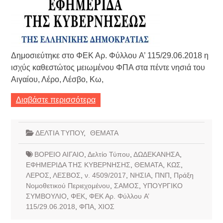
Δημοσιεύτηκε στο ΦΕΚ Αρ. Φύλλου A’ 115/29.06.2018 η
ισχύς καθεστώτος μειωμένου ΦΠΑ στα πέντε νησιά του
Αιγαίου, Λέρο, Λέσβο, Κω,
Διαβάστε περισσότερα
ΔΕΛΤΙΑ ΤΥΠΟΥ
,
ΘΕΜΑΤΑ
ΒΟΡΕΙΟ ΑΙΓΑΙΟ
,
Δελτίο Τύπου
,
ΔΩΔΕΚΑΝΗΣΑ
,
ΕΦΗΜΕΡΙΔΑ ΤΗΣ ΚΥΒΕΡΝΗΣΗΣ
,
ΘΕΜΑΤΑ
,
ΚΩΣ
,
ΛΕΡΟΣ
,
ΛΕΣΒΟΣ
,
ν. 4509/2017
,
ΝΗΣΙΑ
,
ΠΝΠ
,
Πράξη
Νομοθετικού Περιεχομένου
,
ΣΑΜΟΣ
,
ΥΠΟΥΡΓΙΚΟ
ΣΥΜΒΟΥΛΙΟ
,
ΦΕΚ
,
ΦΕΚ Αρ. Φύλλου A’
115/29.06.2018
,
ΦΠΑ
,
ΧΙΟΣ