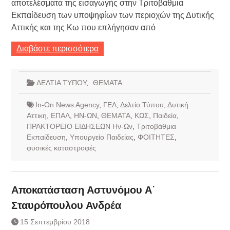
αποτελέσματα της εισαγωγής στην Τριτοβάθμια
Εκπαίδευση των υποψηφίων των περιοχών της Δυτικής
Αττικής και της Κω που επλήγησαν από
Διαβάστε περισσότερα
ΔΕΛΤΙΑ ΤΥΠΟΥ
,
ΘΕΜΑΤΑ
In-On News Agency
,
ΓΕΛ
,
Δελτίο Τύπου
,
Δυτική
Αττικη
,
ΕΠΑΛ
,
ΗΝ-ΩΝ
,
ΘΕΜΑΤΑ
,
ΚΩΣ
,
Παιδεία
,
ΠΡΑΚΤΟΡΕΙΟ ΕΙΔΗΣΕΩΝ Ην-Ων
,
Τριτοβάθμια
Εκπαίδευση
,
Υπουργείο Παιδείας
,
ΦΟΙΤΗΤΕΣ
,
φυσικές καταστροφές
Αποκατάσταση Αστυνόμου Α΄
Σταυρόπουλου Ανδρέα
15 Σεπτεμβρίου 2018