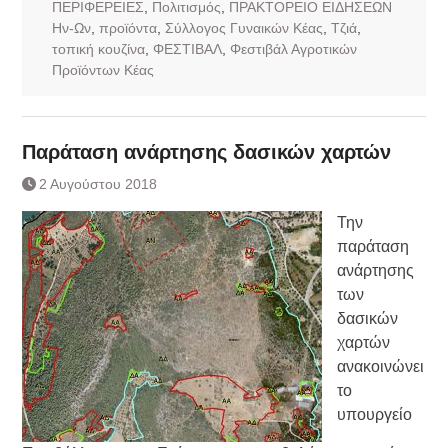
ΠΕΡΙΦΕΡΕΙΕΣ
,
Πολιτισμός
,
ΠΡΑΚΤΟΡΕΙΟ ΕΙΔΗΣΕΩΝ
Ην-Ων
,
προϊόντα
,
Σύλλογος Γυναικών Κέας
,
Τζιά
,
τοπική κουζίνα
,
ΦΕΣΤΙΒΑΛ
,
Φεστιβάλ Αγροτικών
Προϊόντων Κέας
Παράταση ανάρτησης δασικών χαρτών
2 Αυγούστου 2018
Την
παράταση
ανάρτησης
των
δασικών
χαρτών
ανακοινώνει
το
υπουργείο