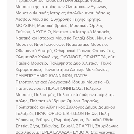
Περιβάλλοντος
,
Μουσείο Πλινθοκεραμοποιίας
,
Μουσείο της Ιστορίας των Ολυμπιακών Αγώνων
,
Μουσείο Φυσικής Ιστορίας Απολιθωμένου Δάσους
Λέσβου
,
Μουσείο Σύγχρονης Τέχνης Κρήτης
,
ΜΟΥΣΙΚΗ
,
Μουσική βραδιά
,
Μουσικός Όμιλος
Γυθείου
,
ΝΑΥΠΛΙΟ
,
Ναυτικό και Ιστορικό Μουσείο
,
Ναυτικό και Ιστορικό Μουσείο Γαλαξειδίου
,
Ναυτικό
Μουσείο
,
Νησί Ιωαννίνων
,
Νομισματικό Μουσείο
,
Οθωμανικό Λουτρό
,
Οθωμανικό Τέμενος Οσμάν Σαχ
,
Ολυμπιάδα Χαλκιδικής
,
ΟΛΥΝΘΟΣ
,
ΟΡΧΗΣΤΡΑ
,
ούτι
,
Παιδικό Μουσείο
,
Παλίμψηστο Δύο Χιλιετιών
,
Παλιό
Κεραμοποιείο
,
Πανεπιστήμιο Δυτικής Μακεδονίας
,
ΠΑΝΕΠΙΣΤΗΜΙΟ ΙΩΑΝΝΙΝΩΝ
,
ΠΑΤΡΑ
,
Πελοποννησιακό Λαογραφικό Ίδρυμα Μουσείο «Β.
Παπαντωνίου»
,
ΠΕΛΟΠΟΝΝΗΣΟΣ
,
Πολεμικό
Μουσείο
,
Πολιτισμός
,
Πολιτιστικά δρώμενα πέριξ της
πόλης
,
Πολιτιστικό Ίδρυμα Ομίλου Πειραιώς
,
Πολιτιστικός και Αθλητικός Σύλλογος Δήμου Δομοκού
Γαλαξείδι
,
ΠΡΑΚΤΟΡΕΙΟ ΕΙΔΗΣΕΩΝ Ην-Ων
,
Πύλη
Αδριανού
,
Ρεθυμνο
,
Ρωμαϊκή Αγορά
,
Ρωμαϊκό Ωδείο
,
Σητεία
,
Σίγρι
,
Σιθωνίας
,
Σουφλί
,
ΣΠΑΡΤΗ
,
Σπυρίδωνας
Βασιλείου
,
ΣΤΕΡΕΑ ΕΛΛΑΔΑ - ΕΥΒΟΙΑ
,
Στις γειτονιές