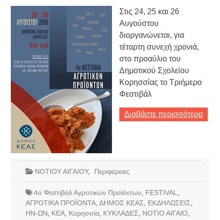
Στις 24, 25 και 26
Αυγούστου
διοργανώνεται, για
τέταρτη συνεχή χρονιά,
στο προαύλιο του
Δημοτικού Σχολείου
Κορησσίας το Τριήμερο
Φεστιβάλ
Διαβάστε περισσότερα
ΝΟΤΙΟΥ ΑΙΓΑΙΟΥ
,
Περιφέρειες
4ο Φεστιβάλ Αγροτικών Προϊόντων
,
FESTIVAL
,
ΑΓΡΟΤΙΚΑ ΠΡΟΪΟΝΤΑ
,
ΔΗΜΟΣ ΚΕΑΣ
,
ΕΚΔΗΛΩΣΕΙΣ
,
ΗΝ-ΩΝ
,
ΚΕΑ
,
Κορησσία
,
ΚΥΚΛΑΔΕΣ
,
ΝΟΤΙΟ ΑΙΓΑΙΟ
,