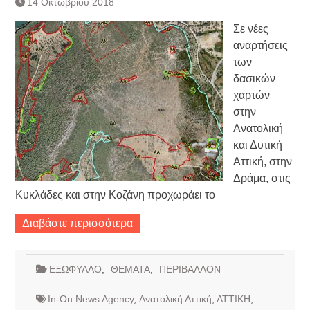
14 Οκτωβρίου 2018
Κατάργηση βιβλιαρίων Υγείας
Ημερήσιο Δελτίο Τιμών
Σε νέες
Συναλλάγματος &
αναρτήσεις
Τραπεζογραμματίων 7-3-2019
των
Ημερήσιο Δελτίο Τιμών
δασικών
Συναλλάγματος &
χαρτών
Τραπεζογραμματίων 4-3-2019
Κάθοδος αγροτών
στην
Δικαιοσύνη
Ανατολική
και Δυτική
Αττική, στην
Δράμα, στις
Κυκλάδες και στην Κοζάνη προχωράει το
Διαβάστε περισσότερα
ΕΞΩΦΥΛΛΟ
,
ΘΕΜΑΤΑ
,
ΠΕΡΙΒΑΛΛΟΝ
In-On News Agency
,
Ανατολική Αττική
,
ΑΤΤΙΚΗ
,