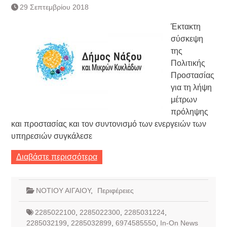
29 Σεπτεμβρίου 2018
Έκτακτη
σύσκεψη
της
Πολιτικής
Προστασίας
για τη λήψη
μέτρων
πρόληψης
και προστασίας και τον συντονισμό των ενεργειών των
υπηρεσιών συγκάλεσε
Διαβάστε περισσότερα
ΝΟΤΙΟΥ ΑΙΓΑΙΟΥ
,
Περιφέρειες
2285022100
,
2285022300
,
2285031224
,
2285032199
,
2285032899
,
6974585550
,
In-On News