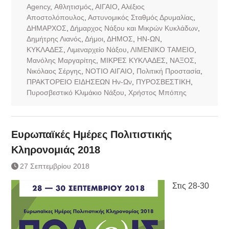
Agency
,
Αθλητισμός
,
ΑΙΓΑΙΟ
,
Αλέξιος
Αποστολόπουλος
,
Αστυνομικός Σταθμός Δρυμαλίας
,
ΔΗΜΑΡΧΟΣ
,
Δήμαρχος Νάξου και Μικρών Κυκλάδων
,
Δημήτρης Λιανός
,
Δήμοι
,
ΔΗΜΟΣ
,
ΗΝ-ΩΝ
,
ΚΥΚΛΑΔΕΣ
,
Λιμεναρχείο Νάξου
,
ΛΙΜΕΝΙΚΟ ΤΑΜΕΙΟ
,
Μανόλης Μαργαρίτης
,
ΜΙΚΡΕΣ ΚΥΚΛΑΔΕΣ
,
ΝΑΞΟΣ
,
Νικόλαος Σέργης
,
ΝΟΤΙΟ ΑΙΓΑΙΟ
,
Πολιτική Προστασία
,
ΠΡΑΚΤΟΡΕΙΟ ΕΙΔΗΣΕΩΝ Ην-Ων
,
ΠΥΡΟΣΒΕΣΤΙΚΗ
,
Πυροσβεστικό Κλιμάκιο Νάξου
,
Χρήστος Μπόπης
Ευρωπαϊκές Ημέρες Πολιτιστικής
Κληρονομιάς 2018
27 Σεπτεμβρίου 2018
Στις 28-30