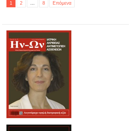
1
2
…
8
Επόμενα
άρθρων