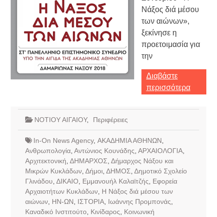
Νάξος διά μέσου
των αιώνων»,
ξεκίνησε η
προετοιμασία για
την
Διαβάστε
περισσότερα
ΝΟΤΙΟΥ ΑΙΓΑΙΟΥ
,
Περιφέρειες
In-On News Agency
,
ΑΚΑΔΗΜΙΑ ΑΘΗΝΩΝ
,
Ανθρωπολογία
,
Αντώνιος Κουνάδης
,
ΑΡΧΑΙΟΛΟΓΙΑ
,
Αρχιτεκτονική
,
ΔΗΜΑΡΧΟΣ
,
Δήμαρχος Νάξου και
Μικρών Κυκλάδων
,
Δήμοι
,
ΔΗΜΟΣ
,
Δημοτικό Σχολείο
Γλινάδου
,
ΔΙΚΑΙΟ
,
Εμμανουήλ Καλαϊτζής
,
Εφορεία
Αρχαιοτήτων Κυκλάδων
,
Η Νάξος διά μέσου των
αιώνων
,
ΗΝ-ΩΝ
,
ΙΣΤΟΡΙΑ
,
Ιωάννης Προμπονάς
,
Καναδικό Ινστιτούτο
,
Κινίδαρος
,
Κοινωνική