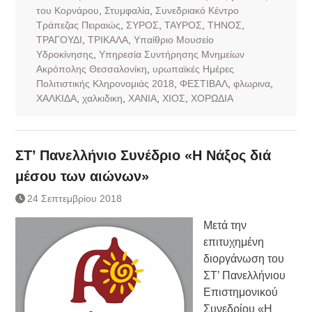
του Κορνάρου
,
Στυμφαλία
,
Συνεδριακό Κέντρο
Τράπεζας Πειραιώς
,
ΣΥΡΟΣ
,
ΤΑΥΡΟΣ
,
ΤΗΝΟΣ
,
ΤΡΑΓΟΥΔΙ
,
ΤΡΙΚΑΛΑ
,
Υπαίθριο Μουσείο
Υδροκίνησης
,
Υπηρεσία Συντήρησης Μνημείων
Ακρόπολης Θεσσαλονίκη
,
υρωπαϊκές Ημέρες
Πολιτιστικής Κληρονομιάς 2018
,
ΦΕΣΤΙΒΑΛ
,
φλωρινα
,
ΧΑΛΚΙΔΑ
,
χαλκιδικη
,
ΧΑΝΙΑ
,
ΧΙΟΣ
,
ΧΟΡΩΔΙΑ
ΣΤ’ Πανελλήνιο Συνέδριο «Η Νάξος διά
μέσου των αιώνων»
24 Σεπτεμβρίου 2018
Μετά την
επιτυχημένη
διοργάνωση του
ΣΤ’ Πανελλήνιου
Επιστημονικού
Συνεδρίου «Η