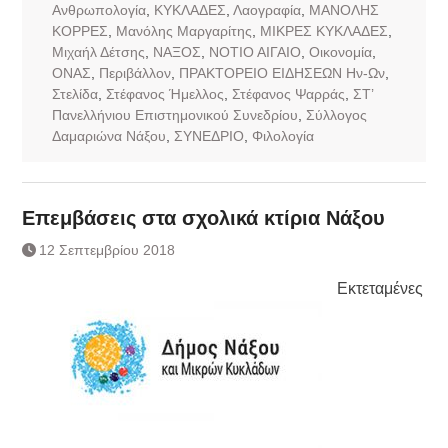
Ανθρωπολογία
,
ΚΥΚΛΑΔΕΣ
,
Λαογραφία
,
ΜΑΝΟΛΗΣ
ΚΟΡΡΕΣ
,
Μανόλης Μαργαρίτης
,
ΜΙΚΡΕΣ ΚΥΚΛΑΔΕΣ
,
Μιχαήλ Δέτσης
,
ΝΑΞΟΣ
,
ΝΟΤΙΟ ΑΙΓΑΙΟ
,
Οικονομία
,
ΟΝΑΣ
,
Περιβάλλον
,
ΠΡΑΚΤΟΡΕΙΟ ΕΙΔΗΣΕΩΝ Ην-Ων
,
Στελίδα
,
Στέφανος Ήμελλος
,
Στέφανος Ψαρράς
,
ΣΤ’
Πανελλήνιου Επιστημονικού Συνεδρίου
,
Σύλλογος
Δαμαριώνα Νάξου
,
ΣΥΝΕΔΡΙΟ
,
Φιλολογία
Επεμβάσεις στα σχολικά κτίρια Νάξου
12 Σεπτεμβρίου 2018
Εκτεταμένες