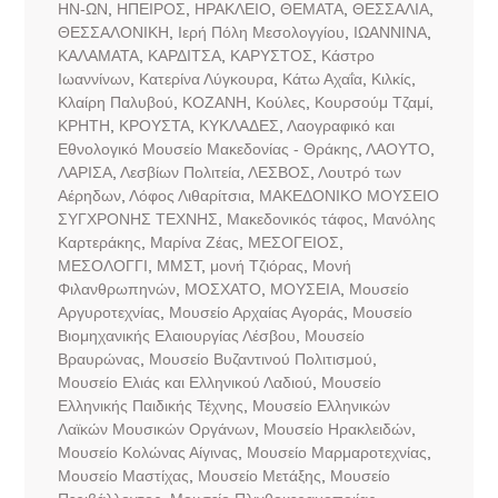
ΗΝ-ΩΝ
,
ΗΠΕΙΡΟΣ
,
ΗΡΑΚΛΕΙΟ
,
ΘΕΜΑΤΑ
,
ΘΕΣΣΑΛΙΑ
,
ΘΕΣΣΑΛΟΝΙΚΗ
,
Ιερή Πόλη Μεσολογγίου
,
ΙΩΑΝΝΙΝΑ
,
ΚΑΛΑΜΑΤΑ
,
ΚΑΡΔΙΤΣΑ
,
ΚΑΡΥΣΤΟΣ
,
Κάστρο
Ιωαννίνων
,
Κατερίνα Λύγκουρα
,
Κάτω Αχαΐα
,
Κιλκίς
,
Κλαίρη Παλυβού
,
ΚΟΖΑΝΗ
,
Κούλες
,
Κουρσούμ Τζαμί
,
ΚΡΗΤΗ
,
ΚΡΟΥΣΤΑ
,
ΚΥΚΛΑΔΕΣ
,
Λαογραφικό και
Εθνολογικό Μουσείο Μακεδονίας - Θράκης
,
ΛΑΟΥΤΟ
,
ΛΑΡΙΣΑ
,
Λεσβίων Πολιτεία
,
ΛΕΣΒΟΣ
,
Λουτρό των
Αέρηδων
,
Λόφος Λιθαρίτσια
,
ΜΑΚΕΔΟΝΙΚΟ ΜΟΥΣΕΙΟ
ΣΥΓΧΡΟΝΗΣ ΤΕΧΝΗΣ
,
Μακεδονικός τάφος
,
Μανόλης
Καρτεράκης
,
Μαρίνα Ζέας
,
ΜΕΣΟΓΕΙΟΣ
,
ΜΕΣΟΛΟΓΓΙ
,
ΜΜΣΤ
,
μονή Τζιόρας
,
Μονή
Φιλανθρωπηνών
,
ΜΟΣΧΑΤΟ
,
ΜΟΥΣΕΙΑ
,
Μουσείο
Αργυροτεχνίας
,
Μουσείο Αρχαίας Αγοράς
,
Μουσείο
Βιομηχανικής Ελαιουργίας Λέσβου
,
Μουσείο
Βραυρώνας
,
Μουσείο Βυζαντινού Πολιτισμού
,
Μουσείο Ελιάς και Ελληνικού Λαδιού
,
Μουσείο
Ελληνικής Παιδικής Τέχνης
,
Μουσείο Ελληνικών
Λαϊκών Μουσικών Οργάνων
,
Μουσείο Ηρακλειδών
,
Μουσείο Κολώνας Αίγινας
,
Μουσείο Μαρμαροτεχνίας
,
Μουσείο Μαστίχας
,
Μουσείο Μετάξης
,
Μουσείο