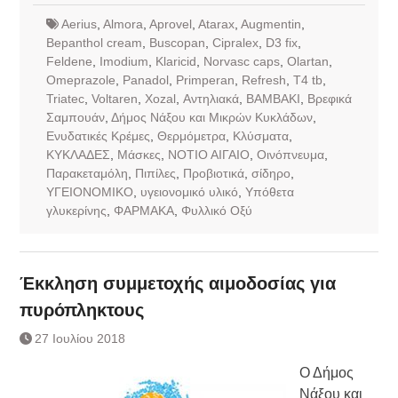
Aerius
,
Almora
,
Aprovel
,
Atarax
,
Augmentin
,
Bepanthol cream
,
Buscopan
,
Cipralex
,
D3 fix
,
Feldene
,
Imodium
,
Klaricid
,
Norvasc caps
,
Olartan
,
Omeprazole
,
Panadol
,
Primperan
,
Refresh
,
T4 tb
,
Triatec
,
Voltaren
,
Xozal
,
Αντηλιακά
,
ΒΑΜΒΑΚΙ
,
Βρεφικά
Σαμπουάν
,
Δήμος Νάξου και Μικρών Κυκλάδων
,
Ενυδατικές Κρέμες
,
Θερμόμετρα
,
Κλύσματα
,
ΚΥΚΛΑΔΕΣ
,
Μάσκες
,
ΝΟΤΙΟ ΑΙΓΑΙΟ
,
Οινόπνευμα
,
Παρακεταμόλη
,
Πιπίλες
,
Προβιοτικά
,
σίδηρο
,
ΥΓΕΙΟΝΟΜΙΚΟ
,
υγειονομικό υλικό
,
Υπόθετα
γλυκερίνης
,
ΦΑΡΜΑΚΑ
,
Φυλλικό Οξύ
Έκκληση συμμετοχής αιμοδοσίας για
πυρόπληκτους
27 Ιουλίου 2018
Ο Δήμος
Νάξου και