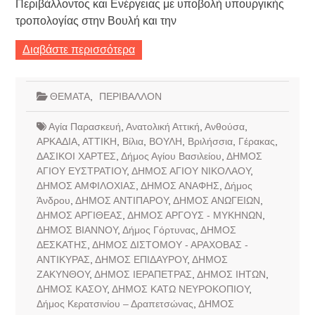
Περιβάλλοντος και Ενέργειας με υποβολή υπουργικής
τροπολογίας στην Βουλή και την
Διαβάστε περισσότερα
ΘΕΜΑΤΑ
,
ΠΕΡΙΒΑΛΛΟΝ
Αγία Παρασκευή
,
Ανατολική Αττική
,
Ανθούσα
,
ΑΡΚΑΔΙΑ
,
ΑΤΤΙΚΗ
,
Βίλια
,
ΒΟΥΛΗ
,
Βριλήσσια
,
Γέρακας
,
ΔΑΣΙΚΟΙ ΧΑΡΤΕΣ
,
Δήμος Αγίου Βασιλείου
,
ΔΗΜΟΣ
ΑΓΙΟΥ ΕΥΣΤΡΑΤΙΟΥ
,
ΔΗΜΟΣ ΑΓΙΟΥ ΝΙΚΟΛΑΟΥ
,
ΔΗΜΟΣ ΑΜΦΙΛΟΧΙΑΣ
,
ΔΗΜΟΣ ΑΝΑΦΗΣ
,
Δήμος
Άνδρου
,
ΔΗΜΟΣ ΑΝΤΙΠΑΡΟΥ
,
ΔΗΜΟΣ ΑΝΩΓΕΙΩΝ
,
ΔΗΜΟΣ ΑΡΓΙΘΕΑΣ
,
ΔΗΜΟΣ ΑΡΓΟΥΣ - ΜΥΚΗΝΩΝ
,
ΔΗΜΟΣ ΒΙΑΝΝΟΥ
,
Δήμος Γόρτυνας
,
ΔΗΜΟΣ
ΔΕΣΚΑΤΗΣ
,
ΔΗΜΟΣ ΔΙΣΤΟΜΟΥ - ΑΡΑΧΟΒΑΣ -
ΑΝΤΙΚΥΡΑΣ
,
ΔΗΜΟΣ ΕΠΙΔΑΥΡΟΥ
,
ΔΗΜΟΣ
ΖΑΚΥΝΘΟΥ
,
ΔΗΜΟΣ ΙΕΡΑΠΕΤΡΑΣ
,
ΔΗΜΟΣ ΙΗΤΩΝ
,
ΔΗΜΟΣ ΚΑΣΟΥ
,
ΔΗΜΟΣ ΚΑΤΩ ΝΕΥΡΟΚΟΠΙΟΥ
,
Δήμος Κερατσινίου – Δραπετσώνας
,
ΔΗΜΟΣ