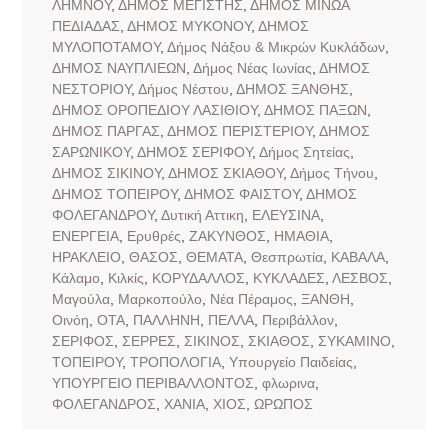
ΛΗΜΝΟΥ
,
ΔΗΜΟΣ ΜΕΓΙΣΤΗΣ
,
ΔΗΜΟΣ ΜΙΝΩΑ
ΠΕΔΙΑΔΑΣ
,
ΔΗΜΟΣ ΜΥΚΟΝΟΥ
,
ΔΗΜΟΣ
ΜΥΛΟΠΟΤΑΜΟΥ
,
Δήμος Νάξου & Μικρών Κυκλάδων
,
ΔΗΜΟΣ ΝΑΥΠΛΙΕΩΝ
,
Δήμος Νέας Ιωνίας
,
ΔΗΜΟΣ
ΝΕΣΤΟΡΙΟΥ
,
Δήμος Νέστου
,
ΔΗΜΟΣ ΞΑΝΘΗΣ
,
ΔΗΜΟΣ ΟΡΟΠΕΔΙΟΥ ΛΑΣΙΘΙΟΥ
,
ΔΗΜΟΣ ΠΑΞΩΝ
,
ΔΗΜΟΣ ΠΑΡΓΑΣ
,
ΔΗΜΟΣ ΠΕΡΙΣΤΕΡΙΟΥ
,
ΔΗΜΟΣ
ΣΑΡΩΝΙΚΟΥ
,
ΔΗΜΟΣ ΣΕΡΙΦΟΥ
,
Δήμος Σητείας
,
ΔΗΜΟΣ ΣΙΚΙΝΟΥ
,
ΔΗΜΟΣ ΣΚΙΑΘΟΥ
,
Δήμος Τήνου
,
ΔΗΜΟΣ ΤΟΠΕΙΡΟΥ
,
ΔΗΜΟΣ ΦΑΙΣΤΟΥ
,
ΔΗΜΟΣ
ΦΟΛΕΓΑΝΔΡΟΥ
,
Δυτική Αττικη
,
ΕΛΕΥΣΙΝΑ
,
ΕΝΕΡΓΕΙΑ
,
Ερυθρές
,
ΖΑΚΥΝΘΟΣ
,
ΗΜΑΘΙΑ
,
ΗΡΑΚΛΕΙΟ
,
ΘΑΣΟΣ
,
ΘΕΜΑΤΑ
,
Θεσπρωτία
,
ΚΑΒΑΛΑ
,
Κάλαμο
,
Κιλκίς
,
ΚΟΡΥΔΑΛΛΟΣ
,
ΚΥΚΛΑΔΕΣ
,
ΛΕΣΒΟΣ
,
Μαγούλα
,
Μαρκοπούλο
,
Νέα Πέραμος
,
ΞΑΝΘΗ
,
Οινόη
,
ΟΤΑ
,
ΠΑΛΛΗΝΗ
,
ΠΕΛΛΑ
,
Περιβάλλον
,
ΣΕΡΙΦΟΣ
,
ΣΕΡΡΕΣ
,
ΣΙΚΙΝΟΣ
,
ΣΚΙΑΘΟΣ
,
ΣΥΚΑΜΙΝΟ
,
ΤΟΠΕΙΡΟΥ
,
ΤΡΟΠΟΛΟΓΙΑ
,
Υπουργείο Παιδείας
,
ΥΠΟΥΡΓΕΙΟ ΠΕΡΙΒΑΛΛΟΝΤΟΣ
,
φλωρινα
,
ΦΟΛΕΓΑΝΔΡΟΣ
,
ΧΑΝΙΑ
,
ΧΙΟΣ
,
ΩΡΩΠΟΣ