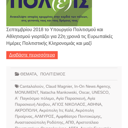
Σεπτεμβρίου 2018 το Υπουργείο Πολιτισμού και
Αθλητισμού γιορτάζει για 22η χρονιά τις Ευρωπαϊκές
Ημέρες Πολιτιστικής Κληρονομιάς και μαζί
Διαβάστε περισσότερα
ΘΕΜΑΤΑ
,
ΠΟΛΙΤΙΣΜΟΣ
Cantaλαλούν
,
Claud Magnier
,
In-On News Agency
,
MONUMENT
,
Natacha Mankowski
,
Oscar
,
UNESCO
,
Α΄ Παγκόσμιο πόλεμο
,
Αγία Παρασκευή
,
Αγία
Παρασκευή Λέσβου
,
ΑΓΙΟΣ ΝΙΚΟΛΑΟΣ
,
ΑΘΗΝΑ
,
ΑΚΡΟΠΟΛΗ
,
Ακρόπολη Ιτς Καλέ
,
Ακρόπολη
Προέρνας
,
ΑΛΜΥΡΟΣ
,
Αμφιθέατρο Ποντοκώμης
,
Αναστασιούπολη Ροδόπης
,
ΑΠΘ
,
Αριστοτέλειο