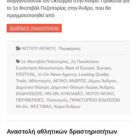
διοργανώνονται τον Οκτώβριο στην Άνδρο. Πρόκειται για
το 1ο Φεστιβάλ Πεζοπορίας στην Άνδρο, που θα
πραγματοποιηθεί από
Διαβάστε περισσότερα
ΝΟΤΙΟΥ ΑΙΓΑΙΟΥ
,
Περιφέρειες
1ο Φεστιβάλ Πεζοπορίας
,
2η Πανελλήνια
Συνάντηση Μονοπατιών
,
Best of Europe
,
Europe
,
FESTIVAL
,
In-On News Agency
,
Leading Quality
Trails
,
Αθλητισμός
,
ΑΙΓΑΙΟ
,
ΑΝΔΡΟΣ
,
Δήμος Άνδρου
,
Δημοτικό Θέατρο
,
Δημοτικό Θέατρο Χώρας Άνδρου
,
ΕΚΔΗΛΩΣΕΙΣ
,
ΗΝ-ΩΝ
,
ΚΥΚΛΑΔΕΣ
,
ΝΟΤΙΟ ΑΙΓΑΙΟ
,
ΠΕΡΙΦΕΡΕΙΕΣ
,
Πολιτισμός
,
ΠΡΑΚΤΟΡΕΙΟ ΕΙΔΗΣΕΩΝ
Ην-Ων
,
ΦΕΣΤΙΒΑΛ
,
Χώρα Άνδρου
Αναστολή αθλητικών δραστηριοτήτων