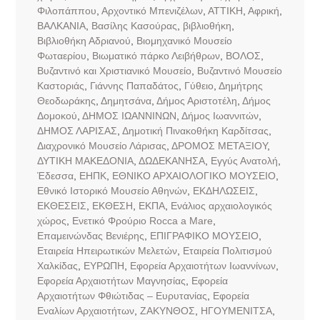
Φιλοπάππου
,
Αρχοντικό Μπενιζέλων
,
ΑΤΤΙΚΗ
,
Αφρική
,
ΒΑΛΚΑΝΙΑ
,
Βασίλης Κασούρας
,
βιβλιοθήκη
,
Βιβλιοθήκη Αδριανού
,
Βιομηχανικό Μουσείο
Φωταερίου
,
Βιωματικό πάρκο Λειβήθρων
,
ΒΟΛΟΣ
,
Βυζαντινό και Χριστιανικό Μουσείο
,
Βυζαντινό Μουσείο
Καστοριάς
,
Γιάννης Παπαδάτος
,
Γύθειο
,
Δημήτρης
Θεοδωράκης
,
Δημητσάνα
,
Δήμος Αριστοτέλη
,
Δήμος
Δομοκού
,
ΔΗΜΟΣ ΙΩΑΝΝΙΝΩΝ
,
Δήμος Ιωαννιτών
,
ΔΗΜΟΣ ΛΑΡΙΣΑΣ
,
Δημοτική Πινακοθήκη Καρδίτσας
,
Διαχρονικό Μουσείο Λάρισας
,
ΔΡΟΜΟΣ ΜΕΤΑΞΙΟΥ
,
ΔΥΤΙΚΗ ΜΑΚΕΔΟΝΙΑ
,
ΔΩΔΕΚΑΝΗΣΑ
,
Εγγύς Ανατολή
,
Έδεσσα
,
ΕΗΠΚ
,
ΕΘΝΙΚΟ ΑΡΧΑΙΟΛΟΓΙΚΟ ΜΟΥΣΕΙΟ
,
Εθνικό Ιστορικό Μουσείο Αθηνών
,
ΕΚΔΗΛΩΣΕΙΣ
,
ΕΚΘΕΣΕΙΣ
,
ΕΚΘΕΣΗ
,
ΕΚΠΑ
,
Ενάλιος αρχαιολογικός
χώρος
,
Ενετικό Φρούριο Rocca a Mare
,
Επαμεινώνδας Βενιέρης
,
ΕΠΙΓΡΑΦΙΚΟ ΜΟΥΣΕΙΟ
,
Εταιρεία Ηπειρωτικών Μελετών
,
Εταιρεία Πολιτισμού
Χαλκίδας
,
ΕΥΡΩΠΗ
,
Εφορεία Αρχαιοτήτων Ιωαννίνων
,
Εφορεία Αρχαιοτήτων Μαγνησίας
,
Εφορεία
Αρχαιοτήτων Φθιώτιδας – Ευρυτανίας
,
Εφορεία
Εναλίων Αρχαιοτήτων
,
ΖΑΚΥΝΘΟΣ
,
ΗΓΟΥΜΕΝΙΤΣΑ
,