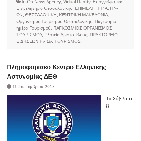
In-On News Agency
,
Virtual Reality
,
Επαγγελματικό
Επιμελητηρίο Θεσσαλονίκης
,
ΕΠΙΜΕΛΗΤΗΡΙΑ
,
ΗΝ-
ΩΝ
,
ΘΕΣΣΑΛΟΝΙΚΗ
,
ΚΕΝΤΡΙΚΗ ΜΑΚΕΔΟΝΙΑ
,
Οργανισμός Τουρισμού Θεσσαλονίκης
,
Παγκόσμια
ημέρα Τουρισμού
,
ΠΑΓΚΟΣΜΙΟΣ ΟΡΓΑΝΙΣΜΟΣ
ΤΟΥΡΙΣΜΟΥ
,
Πλατεία Αριστοτέλους
,
ΠΡΑΚΤΟΡΕΙΟ
ΕΙΔΗΣΕΩΝ Ην-Ων
,
ΤΟΥΡΙΣΜΟΣ
Πληροφοριακό Κέντρο Ελληνικής
Αστυνομίας ΔΕΘ
11 Σεπτεμβρίου 2018
Το Σάββατο
8