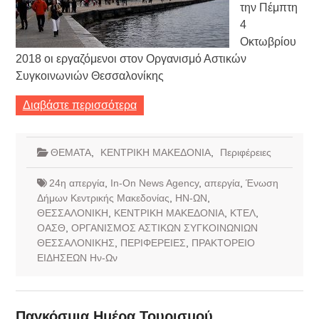
την Πέμπτη
4
Οκτωβρίου
2018 οι εργαζόμενοι στον Οργανισμό Αστικών
Συγκοινωνιών Θεσσαλονίκης
Διαβάστε περισσότερα
ΘΕΜΑΤΑ
,
ΚΕΝΤΡΙΚΗ ΜΑΚΕΔΟΝΙΑ
,
Περιφέρειες
24η απεργία
,
In-On News Agency
,
απεργία
,
Ένωση
Δήμων Κεντρικής Μακεδονίας
,
ΗΝ-ΩΝ
,
ΘΕΣΣΑΛΟΝΙΚΗ
,
ΚΕΝΤΡΙΚΗ ΜΑΚΕΔΟΝΙΑ
,
ΚΤΕΛ
,
ΟΑΣΘ
,
ΟΡΓΑΝΙΣΜΟΣ ΑΣΤΙΚΩΝ ΣΥΓΚΟΙΝΩΝΙΩΝ
ΘΕΣΣΑΛΟΝΙΚΗΣ
,
ΠΕΡΙΦΕΡΕΙΕΣ
,
ΠΡΑΚΤΟΡΕΙΟ
ΕΙΔΗΣΕΩΝ Ην-Ων
Παγκόσμια Ημέρα Τουρισμού