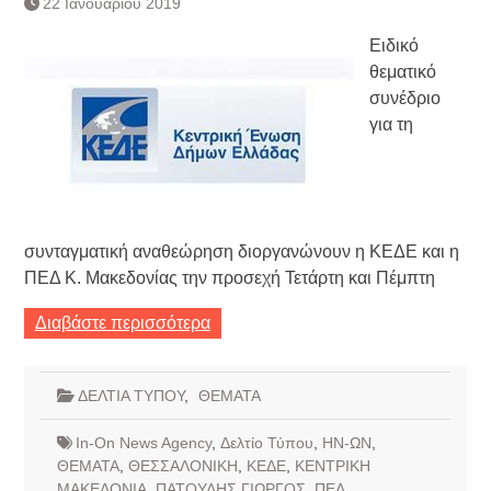
22 Ιανουαρίου 2019
Τράπεζας- ΕΚΤ
Κατάργηση βιβλιαρίων Υγείας
Ειδικό
Ημερήσιο Δελτίο Τιμών
θεματικό
Συναλλάγματος &
συνέδριο
Τραπεζογραμματίων 7-3-2019
για τη
Ημερήσιο Δελτίο Τιμών
Συναλλάγματος &
Τραπεζογραμματίων 4-3-2019
Κάθοδος αγροτών
Δικαιοσύνη
συνταγματική αναθεώρηση διοργανώνουν η ΚΕΔΕ και η
ΠΕΔ Κ. Μακεδονίας την προσεχή Τετάρτη και Πέμπτη
Διαβάστε περισσότερα
ΔΕΛΤΙΑ ΤΥΠΟΥ
,
ΘΕΜΑΤΑ
In-On News Agency
,
Δελτίο Τύπου
,
ΗΝ-ΩΝ
,
ΘΕΜΑΤΑ
,
ΘΕΣΣΑΛΟΝΙΚΗ
,
ΚΕΔΕ
,
ΚΕΝΤΡΙΚΗ
ΜΑΚΕΔΟΝΙΑ
,
ΠΑΤΟΥΛΗΣ ΓΙΩΡΓΟΣ
,
ΠΕΔ
,