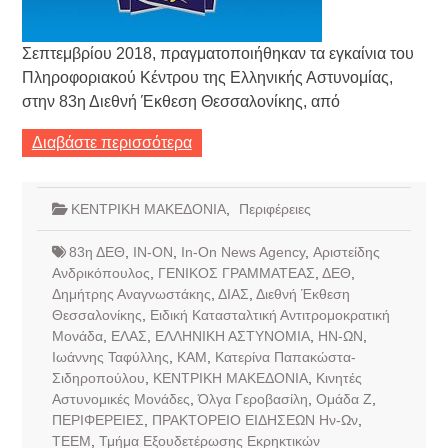
Σεπτεμβρίου 2018, πραγματοποιήθηκαν τα εγκαίνια του
Πληροφοριακού Κέντρου της Ελληνικής Αστυνομίας,
στην 83η Διεθνή Έκθεση Θεσσαλονίκης, από
Διαβάστε περισσότερα
ΚΕΝΤΡΙΚΗ ΜΑΚΕΔΟΝΙΑ
,
Περιφέρειες
83η ΔΕΘ
,
IN-ON
,
In-On News Agency
,
Αριστείδης
Ανδρικόπουλος
,
ΓΕΝΙΚΟΣ ΓΡΑΜΜΑΤΕΑΣ
,
ΔΕΘ
,
Δημήτρης Αναγνωστάκης
,
ΔΙΑΣ
,
Διεθνή Έκθεση
Θεσσαλονίκης
,
Ειδική Κατασταλτική Αντιτρομοκρατική
Μονάδα
,
ΕΛΑΣ
,
ΕΛΛΗΝΙΚΗ ΑΣΤΥΝΟΜΙΑ
,
ΗΝ-ΩΝ
,
Ιωάννης Ταφύλλης
,
ΚΑΜ
,
Κατερίνα Παπακώστα-
Σιδηροπούλου
,
ΚΕΝΤΡΙΚΗ ΜΑΚΕΔΟΝΙΑ
,
Κινητές
Αστυνομικές Μονάδες
,
Όλγα Γεροβασίλη
,
Ομάδα Ζ
,
ΠΕΡΙΦΕΡΕΙΕΣ
,
ΠΡΑΚΤΟΡΕΙΟ ΕΙΔΗΣΕΩΝ Ην-Ων
,
ΤΕΕΜ
,
Τμήμα Εξουδετέρωσης Εκρηκτικών