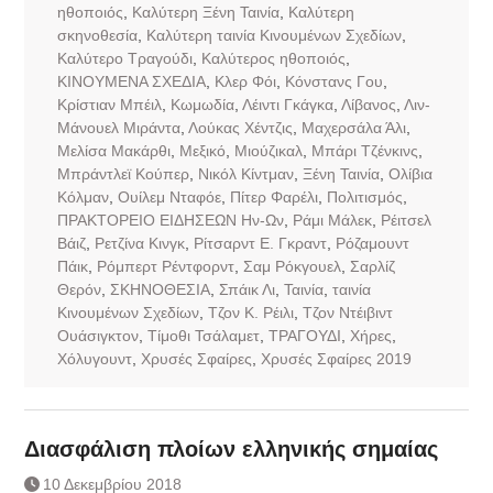
ηθοποιός
,
Καλύτερη Ξένη Ταινία
,
Καλύτερη
σκηνοθεσία
,
Καλύτερη ταινία Κινουμένων Σχεδίων
,
Καλύτερο Τραγούδι
,
Καλύτερος ηθοποιός
,
ΚΙΝΟΥΜΕΝΑ ΣΧΕΔΙΑ
,
Κλερ Φόι
,
Κόνστανς Γου
,
Κρίστιαν Μπέιλ
,
Κωμωδία
,
Λέιντι Γκάγκα
,
Λίβανος
,
Λιν-
Μάνουελ Μιράντα
,
Λούκας Χέντζις
,
Μαχερσάλα Άλι
,
Μελίσα Μακάρθι
,
Μεξικό
,
Μιούζικαλ
,
Μπάρι Τζένκινς
,
Μπράντλεϊ Κούπερ
,
Νικόλ Κίντμαν
,
Ξένη Ταινία
,
Ολίβια
Κόλμαν
,
Ουίλεμ Νταφόε
,
Πίτερ Φαρέλι
,
Πολιτισμός
,
ΠΡΑΚΤΟΡΕΙΟ ΕΙΔΗΣΕΩΝ Ην-Ων
,
Ράμι Μάλεκ
,
Ρέιτσελ
Βάιζ
,
Ρετζίνα Κινγκ
,
Ρίτσαρντ Ε. Γκραντ
,
Ρόζαμουντ
Πάικ
,
Ρόμπερτ Ρέντφορντ
,
Σαμ Ρόκγουελ
,
Σαρλίζ
Θερόν
,
ΣΚΗΝΟΘΕΣΙΑ
,
Σπάικ Λι
,
Ταινία
,
ταινία
Κινουμένων Σχεδίων
,
Τζον Κ. Ρέιλι
,
Τζον Ντέιβιντ
Ουάσιγκτον
,
Τίμοθι Τσάλαμετ
,
ΤΡΑΓΟΥΔΙ
,
Χήρες
,
Χόλυγουντ
,
Χρυσές Σφαίρες
,
Χρυσές Σφαίρες 2019
Διασφάλιση πλοίων ελληνικής σημαίας
10 Δεκεμβρίου 2018