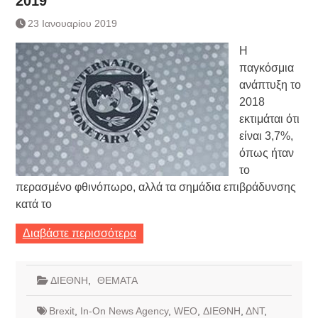
2019
Κατάργηση βιβλιαρίων Υγείας
23 Ιανουαρίου 2019
Ημερήσιο Δελτίο Τιμών
Συναλλάγματος &
Η
Τραπεζογραμματίων 7-3-2019
παγκόσμια
Ημερήσιο Δελτίο Τιμών
Συναλλάγματος &
ανάπτυξη το
Τραπεζογραμματίων 4-3-2019
2018
Κάθοδος αγροτών
εκτιμάται ότι
Δικαιοσύνη
είναι 3,7%,
όπως ήταν
το
περασμένο φθινόπωρο, αλλά τα σημάδια επιβράδυνσης
κατά το
Διαβάστε περισσότερα
ΔΙΕΘΝΗ
,
ΘΕΜΑΤΑ
Brexit
,
In-On News Agency
,
WEO
,
ΔΙΕΘΝΗ
,
ΔΝΤ
,