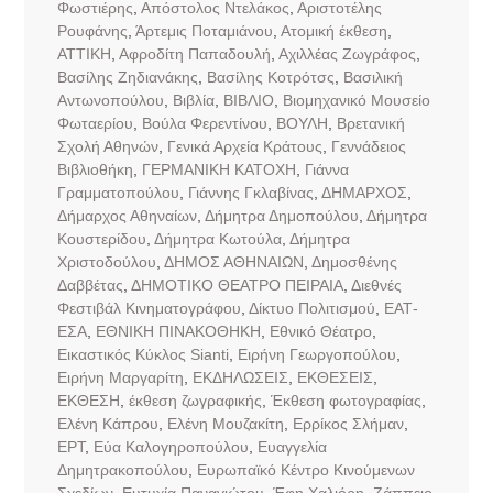
Φωστιέρης
,
Απόστολος Ντελάκος
,
Αριστοτέλης
Ρουφάνης
,
Άρτεμις Ποταμιάνου
,
Ατομική έκθεση
,
ΑΤΤΙΚΗ
,
Αφροδίτη Παπαδουλή
,
Αχιλλέας Ζωγράφος
,
Βασίλης Ζηδιανάκης
,
Βασίλης Κοτρότσς
,
Βασιλική
Αντωνοπούλου
,
Βιβλία
,
ΒΙΒΛΙΟ
,
Βιομηχανικό Μουσείο
Φωταερίου
,
Βούλα Φερεντίνου
,
ΒΟΥΛΗ
,
Βρετανική
Σχολή Αθηνών
,
Γενικά Αρχεία Κράτους
,
Γεννάδειος
Βιβλιοθήκη
,
ΓΕΡΜΑΝΙΚΗ ΚΑΤΟΧΗ
,
Γιάννα
Γραμματοπούλου
,
Γιάννης Γκλαβίνας
,
ΔΗΜΑΡΧΟΣ
,
Δήμαρχος Αθηναίων
,
Δήμητρα Δημοπούλου
,
Δήμητρα
Κουστερίδου
,
Δήμητρα Κωτούλα
,
Δήμητρα
Χριστοδούλου
,
ΔΗΜΟΣ ΑΘΗΝΑΙΩΝ
,
Δημοσθένης
Δαββέτας
,
ΔΗΜΟΤΙΚΟ ΘΕΑΤΡΟ ΠΕΙΡΑΙΑ
,
Διεθνές
Φεστιβάλ Κινηματογράφου
,
Δίκτυο Πολιτισμού
,
ΕΑΤ-
ΕΣΑ
,
ΕΘΝΙΚΗ ΠΙΝΑΚΟΘΗΚΗ
,
Εθνικό Θέατρο
,
Εικαστικός Κύκλος Sianti
,
Ειρήνη Γεωργοπούλου
,
Ειρήνη Μαργαρίτη
,
ΕΚΔΗΛΩΣΕΙΣ
,
ΕΚΘΕΣΕΙΣ
,
ΕΚΘΕΣΗ
,
έκθεση ζωγραφικής
,
Έκθεση φωτογραφίας
,
Ελένη Κάπρου
,
Ελένη Μουζακίτη
,
Ερρίκος Σλήμαν
,
ΕΡΤ
,
Εύα Καλογηροπούλου
,
Ευαγγελία
Δημητρακοπούλου
,
Ευρωπαϊκό Κέντρο Κινούμενων
Σχεδίων
,
Ευτυχία Παναγιώτου
,
Έφη Χαλιόρη
,
Ζάππειο