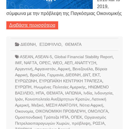
2019,
σύμφωνα με την πρόβλεψη της Παγκόσμιας Οικονομικής
Διαβάστε περισσότερα
ΔΙΕΘΝΗ
,
ΕΞΩΦΥΛΛΟ
,
ΘΕΜΑΤΑ
ASEAN
,
ASEAN-5
,
Global Financial Stability Report
,
IMF
,
NAFTA
,
OPEC
,
WEO
,
ΑΕΠ
,
ΑΝΑΠΤΥΞΗ
,
Αργεντινή
,
Αφγανιστάν
,
Αφρική
,
Βενεζουέλα
,
Βόρεια
Αφρική
,
Βραζιλία
,
Γερμανία
,
ΔΙΕΘΝΗ
,
ΔΝΤ
,
ΕΚΤ
,
ΕΥΡΩΖΩΝΗ
,
ΕΥΡΩΠΑΪΚΗ ΚΕΝΤΡΙΚΗ ΤΡΑΠΕΖΑ
,
ΕΥΡΩΠΗ
,
Ηνωμένες Πολιτείες Αμερικής
,
ΗΝΩΜΕΝΟ
ΒΑΣΙΛΕΙΟ
,
ΗΠΑ
,
ΘΕΜΑΤΑ
,
ΙΑΠΩΝΙΑ
,
Ινδία
,
Ινδονησία
,
Ιράν
,
Κοινοπολιτεία Ανεξάρτητων Κρατών
,
Λατινική
Αμερική
,
Μεξικό
,
ΜΕΣΗ ΑΝΑΤΟΛΗ
,
Νότια Αφρική
,
Οικονομία
,
ΟΙΚΟΝΟΜΙΚΗ ΠΡΟΒΛΕΨΗ
,
ΟΜΟΛΟΓΑ
,
Ομοσπονδιακή Τράπεζα ΗΠΑ
,
ΟΠΕΚ
,
Οργανισμός
Πετρελαιοπαραγωγών Χωρών
,
πρόβλεψη
,
ΡΩΣΙΑ
,