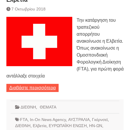
7 Οκτωβρίου 2018
Την κατάργηση του
τραπεζικού
απορρήτου
ανακοίνωσε η Ελβετία.
Όπως ανακοίνωσε η
Ομοσπονδιακή
Φορολογική Διοίκηση
(FTA), για πρώτη φορά
αντάλλαξε στοιχεία
Διαβάστε περισσότερα
ΔΙΕΘΝΗ
,
ΘΕΜΑΤΑ
FTA
,
In-On News Agency
,
ΑΥΣΤΡΑΛΙΑ
,
Γκέρνσεϊ
,
ΔΙΕΘΝΗ
,
Ελβετία
,
ΕΥΡΩΠΑΪΚΗ ΕΝΩΣΗ
,
ΗΝ-ΩΝ
,