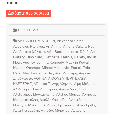
μετά τα
Διαβάστε περισσότερα
ΠΟΛΙΤΙΣΜΟΣ
ABYSS ILLUMINATION
,
Alexandra Sarah
,
Apostolos Ntelakos
,
Art Athina
,
Athens Culture Net
,
Aκτιβιστικό βιβλιοπωλείο
,
Back to basics
,
Dépôt Art
Gallery
,
Dino Sato
,
Eleftheria Tseliou
,
Gallery
,
In-On
News Agency
,
Jemma Kennedy
,
Macklin Kowal
,
Manuel Ocampo
,
Mihael Milunovic
,
Patrick Fabre
,
Peter Max Lawrence
,
Αγγελική Δουβέρη
,
Αγγελική
Ξηρόκωστα
,
ΑΘΗΝΑ
,
ΑΙΘΟΥΣΑ ΠΕΡΙΤΕΧΝΩΝ
ΚΑΡΤΕΡΗΣ
,
Αίθουσα Τέχνης Αθηνών
,
Αίμη Μελετίου
,
Αλεξάνδρα Παπαδημητρίου
,
Αλέξανδρος Λάιος
,
Αλέξανδρος Μαγκανιώτης
,
Αλέξιος Μάινας
,
Άλκηστις
Μαυροκεφάλου
,
Αμαλία Κουτσίδη
,
Αναστάσης
Παναγής Μελέτης
,
Ανδρέας Εμπειρίκος
,
Άννα Γρίβα
,
Άντα Πετρανάκη
,
Αντρέας Μαράτος
,
Αντώνης