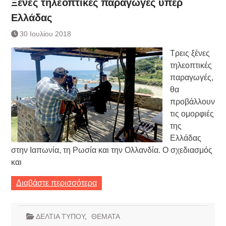
Ξένες τηλεοπτικές παραγωγές υπέρ
Ελλάδας
30 Ιουλίου 2018
Τρεις ξένες
τηλεοπτικές
παραγωγές,
θα
προβάλλουν
τις ομορφιές
της
Ελλάδας
στην Ιαπωνία, τη Ρωσία και την Ολλανδία. Ο σχεδιασμός
και
Διαβάστε περισσότερα
ΔΕΛΤΙΑ ΤΥΠΟΥ
,
ΘΕΜΑΤΑ