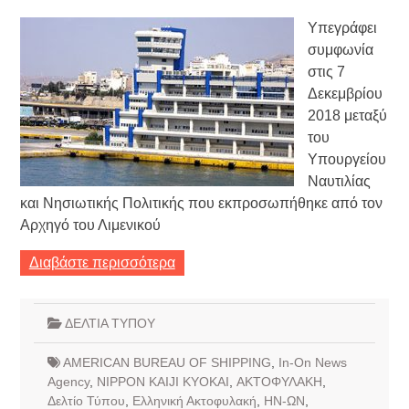
Υπεγράφει
συμφωνία
στις 7
Δεκεμβρίου
2018 μεταξύ
του
Υπουργείου
Ναυτιλίας
και Νησιωτικής Πολιτικής που εκπροσωπήθηκε από τον
Αρχηγό του Λιμενικού
Διαβάστε περισσότερα
ΔΕΛΤΙΑ ΤΥΠΟΥ
AMERICAN BUREAU OF SHIPPING
,
In-On News
Agency
,
NIPPON KAIJI KYOKAI
,
ΑΚΤΟΦΥΛΑΚΗ
,
Δελτίο Τύπου
,
Ελληνική Ακτοφυλακή
,
ΗΝ-ΩΝ
,