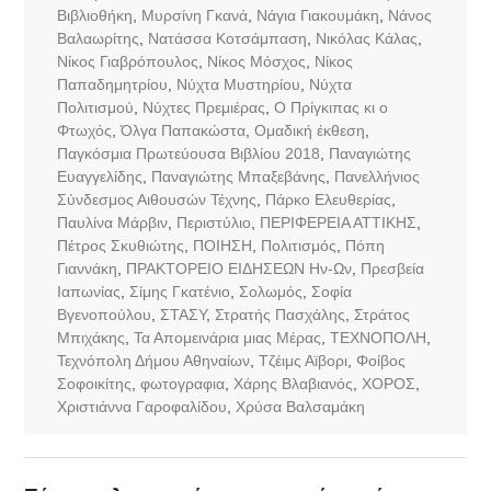
Βιβλιοθήκη
,
Μυρσίνη Γκανά
,
Νάγια Γιακουμάκη
,
Νάνος
Βαλαωρίτης
,
Νατάσσα Κοτσάμπαση
,
Νικόλας Κάλας
,
Νίκος Γιαβρόπουλος
,
Νίκος Μόσχος
,
Νίκος
Παπαδημητρίου
,
Νύχτα Μυστηρίου
,
Νύχτα
Πολιτισμού
,
Νύχτες Πρεμιέρας
,
Ο Πρίγκιπας κι ο
Φτωχός
,
Όλγα Παπακώστα
,
Ομαδική έκθεση
,
Παγκόσμια Πρωτεύουσα Βιβλίου 2018
,
Παναγιώτης
Ευαγγελίδης
,
Παναγιώτης Μπαξεβάνης
,
Πανελλήνιος
Σύνδεσμος Αιθουσών Τέχνης
,
Πάρκο Ελευθερίας
,
Παυλίνα Μάρβιν
,
Περιστύλιο
,
ΠΕΡΙΦΕΡΕΙΑ ΑΤΤΙΚΗΣ
,
Πέτρος Σκυθιώτης
,
ΠΟΙΗΣΗ
,
Πολιτισμός
,
Πόπη
Γιαννάκη
,
ΠΡΑΚΤΟΡΕΙΟ ΕΙΔΗΣΕΩΝ Ην-Ων
,
Πρεσβεία
Ιαπωνίας
,
Σίμης Γκατένιο
,
Σολωμός
,
Σοφία
Βγενοπούλου
,
ΣΤΑΣΥ
,
Στρατής Πασχάλης
,
Στράτος
Μπιχάκης
,
Τα Απομεινάρια μιας Μέρας
,
ΤΕΧΝΟΠΟΛΗ
,
Τεχνόπολη Δήμου Αθηναίων
,
Τζέιμς Αϊβορι
,
Φοίβος
Σοφοικίτης
,
φωτογραφια
,
Χάρης Βλαβιανός
,
ΧΟΡΟΣ
,
Χριστιάννα Γαροφαλίδου
,
Χρύσα Βαλσαμάκη