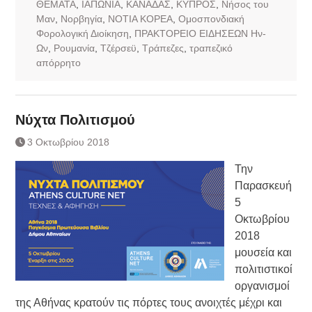
ΘΕΜΑΤΑ
,
ΙΑΠΩΝΙΑ
,
ΚΑΝΑΔΑΣ
,
ΚΥΠΡΟΣ
,
Νήσος του
Μαν
,
Νορβηγία
,
ΝΟΤΙΑ ΚΟΡΕΑ
,
Ομοσπονδιακή
Φορολογική Διοίκηση
,
ΠΡΑΚΤΟΡΕΙΟ ΕΙΔΗΣΕΩΝ Ην-
Ων
,
Ρουμανία
,
Τζέρσεϋ
,
Τράπεζες
,
τραπεζικό
απόρρητο
Νύχτα Πολιτισμού
3 Οκτωβρίου 2018
Την
Παρασκευή
5
Οκτωβρίου
2018
μουσεία και
πολιτιστικοί
οργανισμοί
της Αθήνας κρατούν τις πόρτες τους ανοιχτές μέχρι και