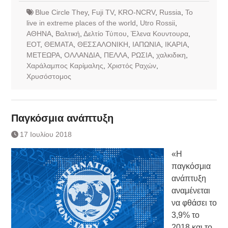
Blue Circle They
,
Fuji TV
,
KRO-NCRV
,
Russia
,
To
live in extreme places of the world
,
Utro Rossii
,
ΑΘΗΝΑ
,
Βαλτική
,
Δελτίο Τύπου
,
Έλενα Κουντουρα
,
ΕΟΤ
,
ΘΕΜΑΤΑ
,
ΘΕΣΣΑΛΟΝΙΚΗ
,
ΙΑΠΩΝΙΑ
,
ΙΚΑΡΙΑ
,
ΜΕΤΕΩΡΑ
,
ΟΛΛΑΝΔΙΑ
,
ΠΕΛΛΑ
,
ΡΩΣΙΑ
,
χαλκιδικη
,
Χαράλαμπος Καρίμαλης
,
Χριστός Ραχών
,
Χρυσόστομος
Παγκόσμια ανάπτυξη
17 Ιουλίου 2018
«Η
παγκόσμια
ανάπτυξη
αναμένεται
να φθάσει το
3,9% το
2018 και το