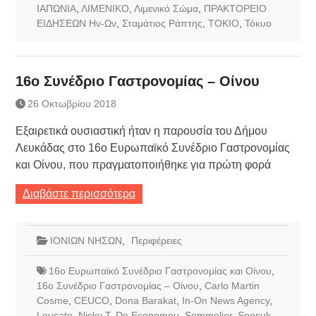
ΙΑΠΩΝΙΑ
,
ΛΙΜΕΝΙΚΟ
,
Λιμενικό Σώμα
,
ΠΡΑΚΤΟΡΕΙΟ
ΕΙΔΗΣΕΩΝ Ην-Ων
,
Σταμάτιος Ράπτης
,
ΤΟΚΙΟ
,
Τόκυο
16ο Συνέδριο Γαστρονομίας – Οίνου
26 Οκτωβρίου 2018
Εξαιρετικά ουσιαστική ήταν η παρουσία του Δήμου
Λευκάδας στο 16ο Ευρωπαϊκό Συνέδριο Γαστρονομίας
και Οίνου, που πραγματοποιήθηκε για πρώτη φορά
Διαβάστε περισσότερα
ΙΟΝΙΩΝ ΝΗΣΩΝ
,
Περιφέρειες
16ο Ευρωπαϊκό Συνέδριο Γαστρονομίας και Οίνου
,
16ο Συνέδριο Γαστρονομίας – Οίνου
,
Carlo Martin
Cosme
,
CEUCO
,
Dona Barakat
,
In-On News Agency
,
Leucate
,
Nicky T. De Economou
,
Sommelier
,
Soosuk