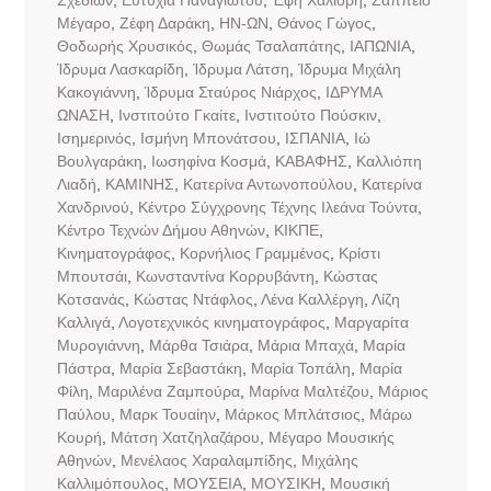
Μέγαρο
,
Ζέφη Δαράκη
,
ΗΝ-ΩΝ
,
Θάνος Γώγος
,
Θοδωρής Χρυσικός
,
Θωμάς Τσαλαπάτης
,
ΙΑΠΩΝΙΑ
,
Ίδρυμα Λασκαρίδη
,
Ίδρυμα Λάτση
,
Ίδρυμα Μιχάλη
Κακογιάννη
,
Ίδρυμα Σταύρος Νιάρχος
,
ΙΔΡΥΜΑ
ΩΝΑΣΗ
,
Ινστιτούτο Γκαίτε
,
Ινστιτούτο Πούσκιν
,
Ισημερινός
,
Ισμήνη Μπονάτσου
,
ΙΣΠΑΝΙΑ
,
Ιώ
Βουλγαράκη
,
Ιωσηφίνα Κοσμά
,
ΚΑΒΑΦΗΣ
,
Καλλιόπη
Λιαδή
,
ΚΑΜΙΝΗΣ
,
Κατερίνα Αντωνοπούλου
,
Κατερίνα
Χανδρινού
,
Κέντρο Σύγχρονης Τέχνης Ιλεάνα Τούντα
,
Κέντρο Τεχνών Δήμου Αθηνών
,
ΚΙΚΠΕ
,
Κινηματογράφος
,
Κορνήλιος Γραμμένος
,
Κρίστι
Μπουτσάι
,
Κωνσταντίνα Κορρυβάντη
,
Κώστας
Κοτσανάς
,
Κώστας Ντάφλος
,
Λένα Καλλέργη
,
Λίζη
Καλλιγά
,
Λογοτεχνικός κινηματογράφος
,
Μαργαρίτα
Μυρογιάννη
,
Μάρθα Τσιάρα
,
Μάρια Μπαχά
,
Μαρία
Πάστρα
,
Μαρία Σεβαστάκη
,
Μαρία Τοπάλη
,
Μαρία
Φίλη
,
Μαριλένα Ζαμπούρα
,
Μαρίνα Μαλτέζου
,
Μάριος
Παύλου
,
Μαρκ Τουαίην
,
Μάρκος Μπλάτσιος
,
Μάρω
Κουρή
,
Μάτση Χατζηλαζάρου
,
Μέγαρο Μουσικής
Αθηνών
,
Μενέλαος Χαραλαμπίδης
,
Μιχάλης
Καλλιμόπουλος
,
ΜΟΥΣΕΙΑ
,
ΜΟΥΣΙΚΗ
,
Μουσική