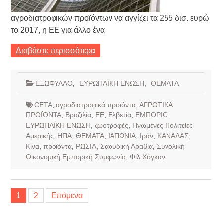
αγροδιατροφικών προϊόντων να αγγίζει τα 255 δισ. ευρώ
το 2017, η ΕΕ για άλλο ένα
Διαβάστε περισσότερα
ΕΞΩΦΥΛΛΟ
,
ΕΥΡΩΠΑΪΚΗ ΕΝΩΣΗ
,
ΘΕΜΑΤΑ
CETA
,
αγροδιατροφικά προϊόντα
,
ΑΓΡΟΤΙΚΑ
ΠΡΟΪΟΝΤΑ
,
Βραζιλία
,
ΕΕ
,
Ελβετία
,
ΕΜΠΟΡΙΟ
,
ΕΥΡΩΠΑΪΚΗ ΕΝΩΣΗ
,
ζωοτροφές
,
Ηνωμένες Πολιτείες
Αμερικής
,
ΗΠΑ
,
ΘΕΜΑΤΑ
,
ΙΑΠΩΝΙΑ
,
Ιράν
,
ΚΑΝΑΔΑΣ
,
Κίνα
,
προϊόντα
,
ΡΩΣΙΑ
,
Σαουδική Αραβία
,
Συνολική
Οικονομική Εμπορική Συμφωνία
,
Φιλ Χόγκαν
Σελιδοποίηση
1
2
Επόμενα
άρθρων