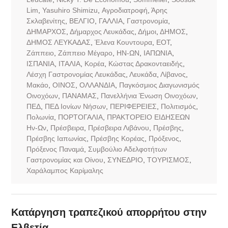
Lim
,
Yasuhiro Shimizu
,
Αγροδιατροφή
,
Άρης
Σκλαβενίτης
,
ΒΕΛΓΙΟ
,
ΓΑΛΛΙΑ
,
Γαστρονομία
,
ΔΗΜΑΡΧΟΣ
,
Δήμαρχος Λευκάδας
,
Δήμοι
,
ΔΗΜΟΣ
,
ΔΗΜΟΣ ΛΕΥΚΑΔΑΣ
,
Έλενα Κουντουρα
,
ΕΟΤ
,
Ζάππειο
,
Ζάππειο Μέγαρο
,
ΗΝ-ΩΝ
,
ΙΑΠΩΝΙΑ
,
ΙΣΠΑΝΙΑ
,
ΙΤΑΛΙΑ
,
Κορέα
,
Κώστας Δρακονταειδής
,
Λέσχη Γαστρονομίας Λευκάδας
,
Λευκάδα
,
Λίβανος
,
Μακάο
,
ΟΙΝΟΣ
,
ΟΛΛΑΝΔΙΑ
,
Παγκόσμιος Διαγωνισμός
Οινοχόων
,
ΠΑΝΑΜΑΣ
,
Πανελλήνια Ένωση Οινοχόων
,
ΠΕΔ
,
ΠΕΔ Ιονίων Νήσων
,
ΠΕΡΙΦΕΡΕΙΕΣ
,
Πολιτισμός
,
Πολωνία
,
ΠΟΡΤΟΓΑΛΙΑ
,
ΠΡΑΚΤΟΡΕΙΟ ΕΙΔΗΣΕΩΝ
Ην-Ων
,
Πρέσβειρα
,
Πρέσβειρα Λιβάνου
,
Πρέσβης
,
Πρέσβης Ιαπωνίας
,
Πρέσβης Κορέας
,
Πρόξενος
,
Πρόξενος Παναμά
,
Συμβούλιο Αδελφοτήτων
Γαστρονομίας και Οίνου
,
ΣΥΝΕΔΡΙΟ
,
ΤΟΥΡΙΣΜΟΣ
,
Χαράλαμπος Καρίμαλης
Κατάργηση τραπεζικού απορρήτου στην
Ελβετία