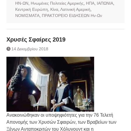
ΗΝ-ΩΝ
,
Ηνωμένες Πολιτείες Αμερικής
,
ΗΠΑ
,
ΙΑΠΩΝΙΑ
,
Κεντρική Ευρώπη
,
Κίνα
,
Λατινική Αμερική
,
ΝΟΜΙΣΜΑΤΑ
,
ΠΡΑΚΤΟΡΕΙΟ ΕΙΔΗΣΕΩΝ Ην-Ων
Χρυσές Σφαίρες 2019
14 Δεκεμβρίου 2018
Ανακοινώθηκαν οι υποψηφιότητες για την 76 Τελετή
Απονομής των Χρυσών Σφαιρών, των Βραβείων των
Ξένων Ανταποκριτών του Χόλυγουντ και η