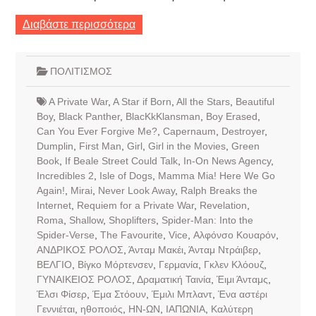
Διαβάστε περισσότερα
ΠΟΛΙΤΙΣΜΟΣ
A Private War
,
A Star if Born
,
All the Stars
,
Beautiful
Boy
,
Black Panther
,
BlacKkKlansman
,
Boy Erased
,
Can You Ever Forgive Me?
,
Capernaum
,
Destroyer
,
Dumplin
,
First Man
,
Girl
,
Girl in the Movies
,
Green
Book
,
If Beale Street Could Talk
,
In-On News Agency
,
Incredibles 2
,
Isle of Dogs
,
Mamma Mia! Here We Go
Again!
,
Mirai
,
Never Look Away
,
Ralph Breaks the
Internet
,
Requiem for a Private War
,
Revelation
,
Roma
,
Shallow
,
Shoplifters
,
Spider-Man: Into the
Spider-Verse
,
The Favourite
,
Vice
,
Αλφόνσο Κουαρόν
,
ΑΝΔΡΙΚΟΣ ΡΟΛΟΣ
,
Άνταμ Μακέι
,
Άνταμ Ντράιβερ
,
ΒΕΛΓΙΟ
,
Βίγκο Μόρτενσεν
,
Γερμανία
,
Γκλεν Κλόουζ
,
ΓΥΝΑΙΚΕΙΟΣ ΡΟΛΟΣ
,
Δραματική Ταινία
,
Έιμι Άνταμς
,
Έλσι Φίσερ
,
Έμα Στόουν
,
Έμιλι Μπλαντ
,
Ένα αστέρι
Γεννιέται
,
ηθοποιός
,
ΗΝ-ΩΝ
,
ΙΑΠΩΝΙΑ
,
Καλύτερη