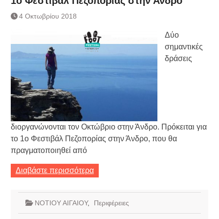
1ο Φεστιβάλ Πεζοπορίας στην Άνδρο
Τράπεζας- ΕΚΤ
Κατάργηση βιβλιαρίων Υγείας
4 Οκτωβρίου 2018
Ημερήσιο Δελτίο Τιμών
Δύο
Συναλλάγματος &
Τραπεζογραμματίων 7-3-2019
σημαντικές
Ημερήσιο Δελτίο Τιμών
δράσεις
Συναλλάγματος &
Τραπεζογραμματίων 4-3-2019
Κάθοδος αγροτών
Δικαιοσύνη
διοργανώνονται τον Οκτώβριο στην Άνδρο. Πρόκειται για
το 1ο Φεστιβάλ Πεζοπορίας στην Άνδρο, που θα
πραγματοποιηθεί από
Διαβάστε περισσότερα
ΝΟΤΙΟΥ ΑΙΓΑΙΟΥ
,
Περιφέρειες