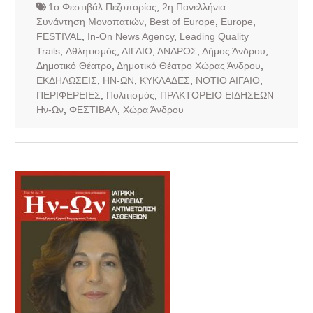
1ο Φεστιβάλ Πεζοπορίας
,
2η Πανελλήνια
Συνάντηση Μονοπατιών
,
Best of Europe
,
Europe
,
FESTIVAL
,
In-On News Agency
,
Leading Quality
Trails
,
Αθλητισμός
,
ΑΙΓΑΙΟ
,
ΑΝΔΡΟΣ
,
Δήμος Άνδρου
,
Δημοτικό Θέατρο
,
Δημοτικό Θέατρο Χώρας Άνδρου
,
ΕΚΔΗΛΩΣΕΙΣ
,
ΗΝ-ΩΝ
,
ΚΥΚΛΑΔΕΣ
,
ΝΟΤΙΟ ΑΙΓΑΙΟ
,
ΠΕΡΙΦΕΡΕΙΕΣ
,
Πολιτισμός
,
ΠΡΑΚΤΟΡΕΙΟ ΕΙΔΗΣΕΩΝ
Ην-Ων
,
ΦΕΣΤΙΒΑΛ
,
Χώρα Άνδρου