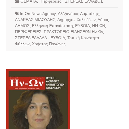
ΘΕΜΑΤΑ
,
Περιφέρειες
,
ΣΤΕΡΕΑΣ ΕΛΛΑΔΟΣ
In-On News Agency
,
Αλέξανδρος Λαμπάκης
,
ΑΝΔΡΕΑΣ ΜΙΑΟΥΛΗΣ
,
Δήμαρχος Χαλκιδέων
,
Δήμοι
,
ΔΗΜΟΣ
,
Ελληνική Επανάσταση
,
ΕΥΒΟΙΑ
,
ΗΝ-ΩΝ
,
ΠΕΡΙΦΕΡΕΙΕΣ
,
ΠΡΑΚΤΟΡΕΙΟ ΕΙΔΗΣΕΩΝ Ην-Ων
,
ΣΤΕΡΕΑ ΕΛΛΑΔΑ - ΕΥΒΟΙΑ
,
Τοπική Κοινότητα
Φύλλων
,
Χρήστος Παγώνης