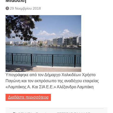
Μιαούλη
Τράπεζας- ΕΚΤ
Κατάργηση βιβλιαρίων Υγείας
29 Νοεμβρίου 2018
Ημερήσιο Δελτίο Τιμών
Συναλλάγματος &
Τραπεζογραμματίων 7-3-2019
Ημερήσιο Δελτίο Τιμών
Συναλλάγματος &
Τραπεζογραμματίων 4-3-2019
Κάθοδος αγροτών
Δικαιοσύνη
Υπογράφηκε από τον Δήμαρχο Χαλκιδέων Χρήστο
Παγώνη και τον εκπρόσωπο της αναδόχου εταιρείας
«Λαμπάκης Α. Και ΣΙΑ Ε.Ε.» Αλέξανδρο Λαμπάκη
Διαβάστε περισσότερα