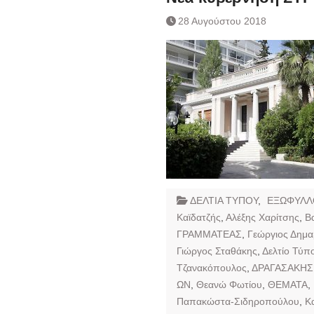
28 Αυγούστου 2018
ΔΕΛΤΙΑ ΤΥΠΟΥ
,
ΕΞΩΦΥΛΛ
Καϊδατζής
,
Αλέξης Χαρίτσης
,
Β
ΓΡΑΜΜΑΤΕΑΣ
,
Γεώργιος Δημ
Γιώργος Σταθάκης
,
Δελτίο Τύπ
Τζανακόπουλος
,
ΔΡΑΓΑΣΑΚΗΣ
ΩΝ
,
Θεανώ Φωτίου
,
ΘΕΜΑΤΑ
,
Παπακώστα-Σιδηροπούλου
,
Κ