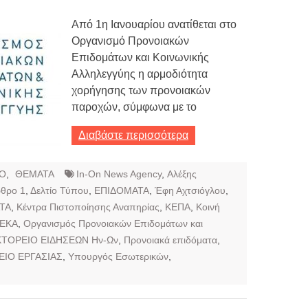
Από 1η Ιανουαρίου ανατίθεται στο
Οργανισμό Προνοιακών
Επιδομάτων και Κοινωνικής
Αλληλεγγύης η αρμοδιότητα
χορήγησης των προνοιακών
παροχών, σύμφωνα με το
Διαβάστε περισσότερα
Ο
,
ΘΕΜΑΤΑ
In-On News Agency
,
Αλέξης
θρο 1
,
Δελτίο Τύπου
,
ΕΠΙΔΟΜΑΤΑ
,
Έφη Αχτσιόγλου
,
ΤΑ
,
Κέντρα Πιστοποίησης Αναπηρίας
,
ΚΕΠΑ
,
Κοινή
ΕΚΑ
,
Οργανισμός Προνοιακών Επιδομάτων και
ΤΟΡΕΙΟ ΕΙΔΗΣΕΩΝ Ην-Ων
,
Προνοιακά επιδόματα
,
ΙΟ ΕΡΓΑΣΙΑΣ
,
Υπουργός Εσωτερικών
,