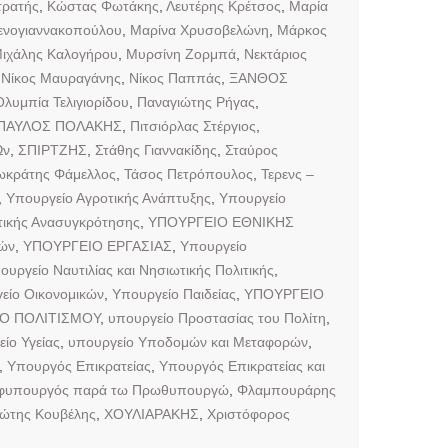
τρατής
,
Κώστας Φωτάκης
,
Λευτέρης Κρέτσος
,
Μαρία
Ξενογιαννακοπούλου
,
Μαρίνα Χρυσοβελώνη
,
Μάρκος
ιχάλης Καλογήρου
,
Μυρσίνη Ζορμπά
,
Νεκτάριος
,
Νίκος Μαυραγάνης
,
Νίκος Παππάς
,
ΞΑΝΘΟΣ
Ολυμπία Τελιγιορίδου
,
Παναγιώτης Ρήγας
,
ΠΑΥΛΟΣ ΠΟΛΑΚΗΣ
,
Πιτσιόρλας Στέργιος
,
Ων
,
ΣΠΙΡΤΖΗΣ
,
Στάθης Γιαννακίδης
,
Σταύρος
ωκράτης Φάμελλος
,
Τάσος Πετρόπουλος
,
Τερενς –
,
Υπουργείο Αγροτικής Ανάπτυξης
,
Υπουργείο
ητικής Ανασυγκρότησης
,
ΥΠΟΥΡΓΕΙΟ ΕΘΝΙΚΗΣ
κών
,
ΥΠΟΥΡΓΕΙΟ ΕΡΓΑΣΙΑΣ
,
Υπουργείο
ουργείο Ναυτιλίας και Νησιωτικής Πολιτικής
,
είο Οικονομικών
,
Υπουργείο Παιδείας
,
ΥΠΟΥΡΓΕΙΟ
Ο ΠΟΛΙΤΙΣΜΟΥ
,
υπουργείο Προστασίας του Πολίτη
,
ίο Υγείας
,
υπουργείο Υποδομών και Μεταφορών
,
,
Υπουργός Επικρατείας
,
Υπουργός Επικρατείας και
φυπουργός παρά τω Πρωθυπουργώ
,
Φλαμπουράρης
ώτης Κουβέλης
,
ΧΟΥΛΙΑΡΑΚΗΣ
,
Χριστόφορος