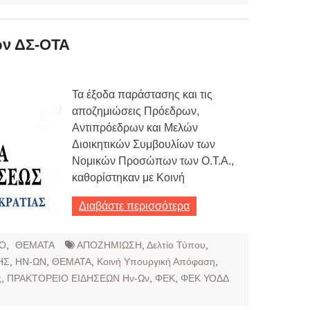
ών ΔΣ-ΟΤΑ
Τα έξοδα παράστασης και τις
αποζημιώσεις Πρόεδρων,
Αντιπρόεδρων και Μελών
Διοικητικών Συμβουλίων των
Νομικών Προσώπων των Ο.Τ.Α.,
καθορίστηκαν με Κοινή
Διαβάστε περισσότερα
Ο
,
ΘΕΜΑΤΑ
ΑΠΟΖΗΜΙΩΣΗ
,
Δελτίο Τύπου
,
ΗΣ
,
ΗΝ-ΩΝ
,
ΘΕΜΑΤΑ
,
Κοινή Υπουργική Απόφαση
,
ς
,
ΠΡΑΚΤΟΡΕΙΟ ΕΙΔΗΣΕΩΝ Ην-Ων
,
ΦΕΚ
,
ΦΕΚ ΥΟΔΔ