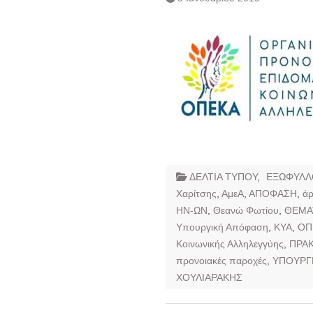
ΔΕΛΤΙΑ ΤΥΠΟΥ
,
ΕΞΩΦΥΛΛ
Χαρίτσης
,
ΑμεΑ
,
ΑΠΟΦΑΣΗ
,
άρ
ΗΝ-ΩΝ
,
Θεανώ Φωτίου
,
ΘΕΜΑ
Υπουργική Απόφαση
,
ΚΥΑ
,
ΟΠ
Κοινωνικής Αλληλεγγύης
,
ΠΡΑΚ
προνοιακές παροχές
,
ΥΠΟΥΡΓΕ
ΧΟΥΛΙΑΡΑΚΗΣ