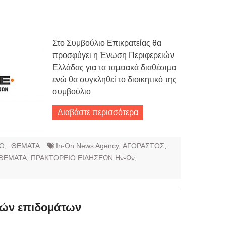
Τιμών
ων 7-3-2019
Τιμών
Στο Συμβούλιο Επικρατείας θα
προσφύγει η Ένωση Περιφερειών
ων 4-3-2019
Ελλάδας για τα ταμειακά διαθέσιμα
ν
ενώ θα συγκληθεί το διοικητικό της
συμβούλιο
Διαβάστε περισσότερα
Ο
,
ΘΕΜΑΤΑ
In-On News Agency
,
ΑΓΟΡΑΣΤΟΣ
,
ΘΕΜΑΤΑ
,
ΠΡΑΚΤΟΡΕΙΟ ΕΙΔΗΣΕΩΝ Ην-Ων
,
ών επιδομάτων