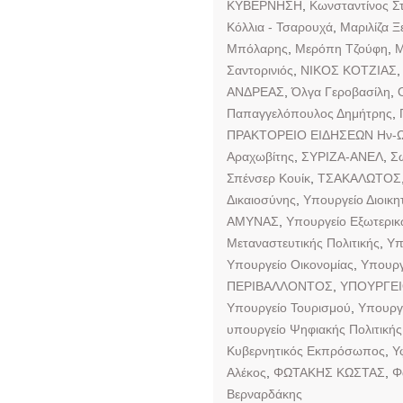
ΚΥΒΕΡΝΗΣΗ
,
Κωνσταντίνος Σ
Κόλλια - Τσαρουχά
,
Μαριλίζα 
Μπόλαρης
,
Μερόπη Τζούφη
,
Μ
Σαντορινιός
,
ΝΙΚΟΣ ΚΟΤΖΙΑΣ
ΑΝΔΡΕΑΣ
,
Όλγα Γεροβασίλη
,
Παπαγγελόπουλος Δημήτρης
,
ΠΡΑΚΤΟΡΕΙΟ ΕΙΔΗΣΕΩΝ Ην-
Αραχωβίτης
,
ΣΥΡΙΖΑ-ΑΝΕΛ
,
Σ
Σπένσερ Κουίκ
,
ΤΣΑΚΑΛΩΤΟΣ
Δικαιοσύνης
,
Υπουργείο Διοικ
ΑΜΥΝΑΣ
,
Υπουργείο Εξωτερι
Μεταναστευτικής Πολιτικής
,
Υπ
Υπουργείο Οικονομίας
,
Υπουργ
ΠΕΡΙΒΑΛΛΟΝΤΟΣ
,
ΥΠΟΥΡΓΕΙ
Υπουργείο Τουρισμού
,
Υπουργε
υπουργείο Ψηφιακής Πολιτικής
Κυβερνητικός Εκπρόσωπος
,
Υ
Αλέκος
,
ΦΩΤΑΚΗΣ ΚΩΣΤΑΣ
,
Φ
Βερναρδάκης