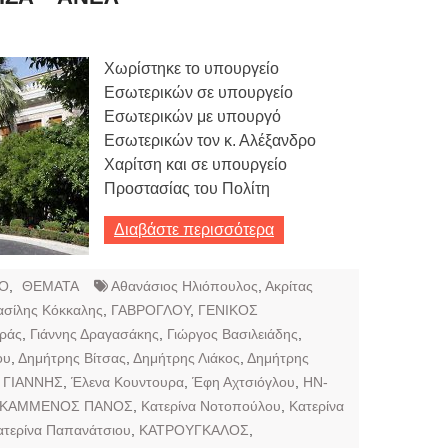
Χωρίστηκε το υπουργείο
Εσωτερικών σε υπουργείο
Εσωτερικών με υπουργό
Εσωτερικών τον κ. Αλέξανδρο
Χαρίτση και σε υπουργείο
Προστασίας του Πολίτη
Διαβάστε περισσότερα
Ο
,
ΘΕΜΑΤΑ
Αθανάσιος Ηλιόπουλος
,
Ακρίτας
ασίλης Κόκκαλης
,
ΓΑΒΡΟΓΛΟΥ
,
ΓΕΝΙΚΟΣ
αράς
,
Γιάννης Δραγασάκης
,
Γιώργος Βασιλειάδης
,
ου
,
Δημήτρης Βίτσας
,
Δημήτρης Λιάκος
,
Δημήτρης
 ΓΙΑΝΝΗΣ
,
Έλενα Κουντουρα
,
Έφη Αχτσιόγλου
,
ΗΝ-
ΚΑΜΜΕΝΟΣ ΠΑΝΟΣ
,
Κατερίνα Νοτοπούλου
,
Κατερίνα
ατερίνα Παπανάτσιου
,
ΚΑΤΡΟΥΓΚΑΛΟΣ
,