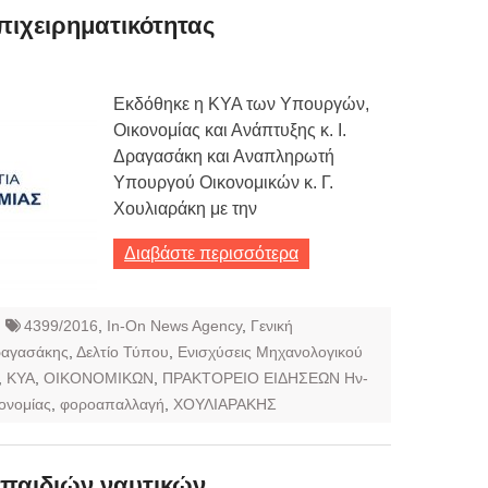
πιχειρηματικότητας
Εκδόθηκε η ΚΥΑ των Υπουργών,
Οικονομίας και Ανάπτυξης κ. Ι.
Δραγασάκη και Αναπληρωτή
Υπουργού Οικονομικών κ. Γ.
Χουλιαράκη με την
Διαβάστε περισσότερα
4399/2016
,
In-On News Agency
,
Γενική
ραγασάκης
,
Δελτίο Τύπου
,
Ενισχύσεις Μηχανολογικού
,
ΚΥΑ
,
ΟΙΚΟΝΟΜΙΚΩΝ
,
ΠΡΑΚΤΟΡΕΙΟ ΕΙΔΗΣΕΩΝ Ην-
ονομίας
,
φοροαπαλλαγή
,
ΧΟΥΛΙΑΡΑΚΗΣ
 παιδιών ναυτικών