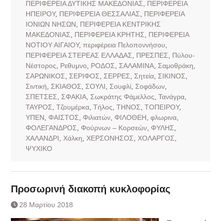
ΠΕΡΙΦΕΡΕΙΑ ΔΥΤΙΚΗΣ ΜΑΚΕΔΟΝΙΑΣ
,
ΠΕΡΙΦΕΡΕΙΑ
ΗΠΕΙΡΟΥ
,
ΠΕΡΙΦΕΡΕΙΑ ΘΕΣΣΑΛΙΑΣ
,
ΠΕΡΙΦΕΡΕΙΑ
ΙΟΝΙΩΝ ΝΗΣΩΝ
,
ΠΕΡΙΦΕΡΕΙΑ ΚΕΝΤΡΙΚΗΣ
ΜΑΚΕΔΟΝΙΑΣ
,
ΠΕΡΙΦΕΡΕΙΑ ΚΡΗΤΗΣ
,
ΠΕΡΙΦΕΡΕΙΑ
ΝΟΤΙΟΥ ΑΙΓΑΙΟΥ
,
περιφέρεια Πελοποννήσου
,
ΠΕΡΙΦΕΡΕΙΑ ΣΤΕΡΕΑΣ ΕΛΛΑΔΑΣ
,
ΠΡΕΣΠΕΣ
,
Πύλου-
Νέστορος
,
Ρεθυμνο
,
ΡΟΔΟΣ
,
ΣΑΛΑΜΙΝΑ
,
Σαμοθράκη
,
ΣΑΡΩΝΙΚΟΣ
,
ΣΕΡΙΦΟΣ
,
ΣΕΡΡΕΣ
,
Σητεία
,
ΣΙΚΙΝΟΣ
,
Σιντική
,
ΣΚΙΑΘΟΣ
,
ΣΟΥΛΙ
,
Σουφλί
,
Σοφάδων
,
ΣΠΕΤΣΕΣ
,
ΣΦΑΚΙΑ
,
Σωκράτης Φάμελλος
,
Τανάγρα
,
ΤΑΥΡΟΣ
,
Τζουμέρκα
,
Τήλος
,
ΤΗΝΟΣ
,
ΤΟΠΕΙΡΟΥ
,
ΥΠΕΝ
,
ΦΑΙΣΤΟΣ
,
Φιλιατών
,
ΦΙΛΟΘΕΗ
,
φλωρινα
,
ΦΟΛΕΓΑΝΔΡΟΣ
,
Φούρνων – Κορσεών
,
ΦΥΛΗΣ
,
ΧΑΛΑΝΔΡΙ
,
Χάλκη
,
ΧΕΡΣΟΝΗΣΟΣ
,
ΧΟΛΑΡΓΟΣ
,
ΨΥΧΙΚΟ
Προσωρινή διακοπή κυκλοφορίας
28 Μαρτίου 2018