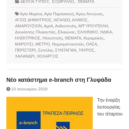
ΔΕΛΤΙΑ ΤΥΠΟΥ
,
ΕΞΩΦΥΛΛΟ
,
ΘΕΜΑΤΑ
Αγία Μαρίνα
,
Αγία Παρασκευή
,
Άγιος Αντώνιος
,
ΑΓΙΟΣ ΔΗΜΗΤΡΙΟΣ
,
ΑΙΓΑΛΕΩ
,
ΑΛΙΜΟΣ
,
ΑΜΑΡΟΥΣΙΟΝ
,
ΑμεΑ
,
Ανθούπολη
,
ΑΡΓΥΡΟΥΠΟΛΗ
,
Δουκίσσης Πλακεντίας
,
Ελαιώνας
,
ΕΛΛΗΝΙΚΟ
,
ΗΔΙΚΑ
,
ΗΛΕΚΤΡΙΚΟΣ
,
Ηλιούπολη
,
ΘΕΜΑΤΑ
,
Κεραμεικός
,
ΜΑΡΟΥΣΙ
,
ΜΕΤΡΟ
,
Νομισματοκοπείο
,
ΟΑΣΑ
,
ΠΕΡΙΣΤΕΡΙ
,
Σεπόλια
,
ΣΥΝΤΑΓΜΑ
,
ΤΑΥΡΟΣ
,
ΧΑΛΑΝΔΡΙ
,
ΧΟΛΑΡΓΟΣ
Νέο κατάστημα e-branch στη Γλυφάδα
10 Ιανουαρίου 2018
Την έναρξη
λειτουργίας
του τέταρτου