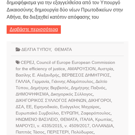
δημοψήφισμα για την εξαγγελθείσα από τον Υπουργό
Δικαιοσύνης δημιουργία δύο νέων Πρωτοδικείων στην
Αθήνα, θα διεξαχθεί κατόπιν απόφασης του
Διαβάστε περισσότερα
ΔΕΛΤΙΑ ΤΥΠΟΥ
,
ΘΕΜΑΤΑ
CEPEJ
,
Council of Europe European Commission
for the efficiency of justice
,
ΑΜΑΡΟΥΣΙΟΝ
,
Αυστρία
,
Βασίλης Ε. Αλεξανδρής
,
ΒΕΡΒΕΣΟΣ ΔΗΜΗΤΡΙΟΣ
,
ΓΑΛΛΙΑ
,
Γερμανία
,
Γιάννης Αδαμόπουλος
,
Δελτίο
Τύπου
,
Δημήτρης Βερβεσός
,
Δημήτρης Παξινός
,
ΔΗΜΟΨΗΦΙΣΜΑ
,
Δικηγορικός Σύλλογος
,
ΔΙΚΗΓΟΡΙΚΟΣ ΣΥΛΛΟΓΟΣ ΑΘΗΝΩΝ
,
ΔΙΚΗΓΟΡΟΙ
,
ΔΣΑ
,
ΕΕ
,
Ειρηνοδικείο
,
Ευάγγελος Μαχαίρας
,
Ευρωπαϊκό Συμβούλιο
,
ΕΥΡΩΠΗ
,
Ζαφειρόπουλος
,
ΗΝΩΜΕΝΟ ΒΑΣΙΛΕΙΟ
,
ΘΕΜΑΤΑ
,
ΙΤΑΛΙΑ
,
Κρωπίας
,
ΜΑΡΟΥΣΙ
,
ν. 4335/2015
,
ν. 4509/2017
,
ΟΛΛΑΝΔΙΑ
,
Παππάς Τάσος
,
ΠΕΡΙΣΤΕΡΙ
,
Πολύδωρας
,