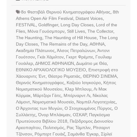
8o Φεστιβάλ Θερινού Κινηματογράφου Αθήνας
,
8th
Athens Open Air Film Festival
,
Distant Voices
,
FESTIVAL
,
Goldfinger
,
Long Day Closes
,
Lord of the
Flies
,
Mόνα Γουόσμπορν
,
Still Lives
,
The Collector
,
The Haunting
,
The Haunting of Hill House
,
The Long
Day Closes
,
The Remains of the Day
,
ΑΘΗΝΑ
,
Ακαδημία Πλάτωνος
,
Άλσος Πετραλώνων
,
Άντονι
Γουότσον
,
Γκάι Χάμιλτον
,
Γκερτ Φρέμπε
,
Γουίλιαμ
Γουάιλερ
,
ΔΗΜΟΣ ΑΘΗΝΑΙΩΝ
,
Δωμάτιο με Θέα
,
ΕΘΝΙΚΟ ΑΡΧΑΙΟΛΟΓΙΚΟ ΜΟΥΣΕΙΟ
,
Επιστροφή στο
Χάουαρντς Έντ
,
Θέατρο Ρεματιάς
,
ΘΕΡΙΝΟ ΣΙΝΕΜΑ
,
Θερινός Κινηματογράφος
,
Καζούο Ισιγκούρο
,
Κήπος
Νομισματικού Μουσείου
,
Κλερ Μπλουμ
,
Λι Μακ
Κόρμακ
,
Μάρτζορι Γέιτς
,
Μπέρναρντ Λι
,
Νίκολας
Λάμοντ
,
Νομισματικό Μουσείο
,
Νομπέλ Λογοτεχνίας
,
Ο Άρχοντας των Μυγών
,
Ο Στοιχειωμένος Πύργος
,
Ο
Συλλέκτης
,
Όνορ Μπλάκμαν
,
ΟΣΚΑΡ
,
Παγκόσμια
Πρωτεύουσα Βιβλίου 2018
,
Πεζόδρομος Διονυσίου
Αρεοπαγίτου
,
Πολιτισμός
,
Ρας Τάμπλιν
,
Ρίτσαρντ
Τζόνσον
,
Ρόμπερτ Γουάιζ
,
Σαμάνθα Έγκαρ
,
Σίρλεϊ