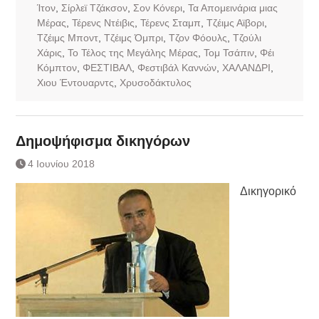
Ίτον
,
Σίρλεϊ Τζάκσον
,
Σον Κόνερι
,
Τα Απομεινάρια μιας
Μέρας
,
Τέρενς Ντέιβις
,
Τέρενς Σταμπ
,
Τζέιμς Αϊβορι
,
Τζέιμς Μποντ
,
Τζέιμς Όμπρι
,
Τζον Φόουλς
,
Τζούλι
Χάρις
,
Το Τέλος της Μεγάλης Μέρας
,
Τομ Τσάπιν
,
Φέι
Κόμπτον
,
ΦΕΣΤΙΒΑΛ
,
Φεστιβάλ Καννών
,
ΧΑΛΑΝΔΡΙ
,
Χιου Έντουαρντς
,
Χρυσοδάκτυλος
Δημοψήφισμα δικηγόρων
4 Ιουνίου 2018
Δικηγορικό