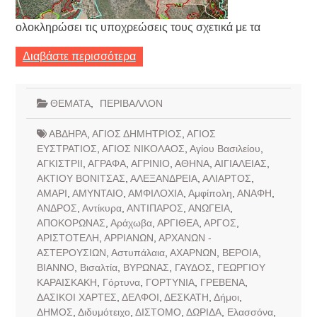
ολοκληρώσει τις υποχρεώσεις τους σχετικά με τα
Διαβάστε περισσότερα
ΘΕΜΑΤΑ
,
ΠΕΡΙΒΑΛΛΟΝ
ΑΒΔΗΡΑ
,
ΑΓΙΟΣ ΔΗΜΗΤΡΙΟΣ
,
ΑΓΙΟΣ
ΕΥΣΤΡΑΤΙΟΣ
,
ΑΓΙΟΣ ΝΙΚΟΛΑΟΣ
,
Αγίου Βασιλείου
,
ΑΓΚΙΣΤΡΙΙ
,
ΑΓΡΑΦΑ
,
ΑΓΡΙΝΙΟ
,
ΑΘΗΝΑ
,
ΑΙΓΙΑΛΕΙΑΣ
,
ΑΚΤΙΟΥ ΒΟΝΙΤΣΑΣ
,
ΑΛΕΞΑΝΔΡΕΙΑ
,
ΑΛΙΑΡΤΟΣ
,
ΑΜΑΡΙ
,
ΑΜΥΝΤΑΙΟ
,
ΑΜΦΙΛΟΧΙΑ
,
Αμφίπολη
,
ΑΝΑΦΗ
,
ΑΝΔΡΟΣ
,
Αντίκυρα
,
ΑΝΤΙΠΑΡΟΣ
,
ΑΝΩΓΕΙΑ
,
ΑΠΟΚΟΡΩΝΑΣ
,
Αράχωβα
,
ΑΡΓΙΘΕΑ
,
ΑΡΓΟΣ
,
ΑΡΙΣΤΟΤΕΛΗ
,
ΑΡΡΙΑΝΩΝ
,
ΑΡΧΑΝΩΝ -
ΑΣΤΕΡΟΥΣΙΩΝ
,
Αστυπάλαια
,
ΑΧΑΡΝΩΝ
,
ΒΕΡΟΙΑ
,
ΒΙΑΝΝΟ
,
Βισαλτία
,
ΒΥΡΩΝΑΣ
,
ΓΑΥΔΟΣ
,
ΓΕΩΡΓΙΟΥ
ΚΑΡΑΙΣΚΑΚΗ
,
Γόρτυνα
,
ΓΟΡΤΥΝΙΑ
,
ΓΡΕΒΕΝΑ
,
ΔΑΣΙΚΟΙ ΧΑΡΤΕΣ
,
ΔΕΛΦΟΙ
,
ΔΕΣΚΑΤΗ
,
Δήμοι
,
ΔΗΜΟΣ
,
Διδυμότειχο
,
ΔΙΣΤΟΜΟ
,
ΔΩΡΙΔΑ
,
Ελασσόνα
,