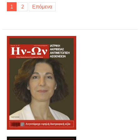
Σελιδοποίηση
1
2
Επόμενα
άρθρων