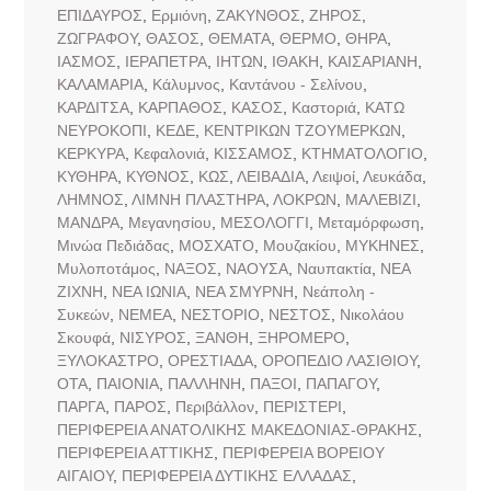
ΕΠΙΔΑΥΡΟΣ
,
Ερμιόνη
,
ΖΑΚΥΝΘΟΣ
,
ΖΗΡΟΣ
,
ΖΩΓΡΑΦΟΥ
,
ΘΑΣΟΣ
,
ΘΕΜΑΤΑ
,
ΘΕΡΜΟ
,
ΘΗΡΑ
,
ΙΑΣΜΟΣ
,
ΙΕΡΑΠΕΤΡΑ
,
ΙΗΤΩΝ
,
ΙΘΑΚΗ
,
ΚΑΙΣΑΡΙΑΝΗ
,
ΚΑΛΑΜΑΡΙΑ
,
Κάλυμνος
,
Καντάνου - Σελίνου
,
ΚΑΡΔΙΤΣΑ
,
ΚΑΡΠΑΘΟΣ
,
ΚΑΣΟΣ
,
Καστοριά
,
ΚΑΤΩ
ΝΕΥΡΟΚΟΠΙ
,
ΚΕΔΕ
,
ΚΕΝΤΡΙΚΩΝ ΤΖΟΥΜΕΡΚΩΝ
,
ΚΕΡΚΥΡΑ
,
Κεφαλονιά
,
ΚΙΣΣΑΜΟΣ
,
ΚΤΗΜΑΤΟΛΟΓΙΟ
,
ΚΥΘΗΡΑ
,
ΚΥΘΝΟΣ
,
ΚΩΣ
,
ΛΕΙΒΑΔΙΑ
,
Λειψοί
,
Λευκάδα
,
ΛΗΜΝΟΣ
,
ΛΙΜΝΗ ΠΛΑΣΤΗΡΑ
,
ΛΟΚΡΩΝ
,
ΜΑΛΕΒΙΖΙ
,
ΜΑΝΔΡΑ
,
Μεγανησίου
,
ΜΕΣΟΛΟΓΓΙ
,
Μεταμόρφωση
,
Μινώα Πεδιάδας
,
ΜΟΣΧΑΤΟ
,
Μουζακίου
,
ΜΥΚΗΝΕΣ
,
Μυλοποτάμος
,
ΝΑΞΟΣ
,
ΝΑΟΥΣΑ
,
Ναυπακτία
,
ΝΕΑ
ΖΙΧΝΗ
,
ΝΕΑ ΙΩΝΙΑ
,
ΝΕΑ ΣΜΥΡΝΗ
,
Νεάπολη -
Συκεών
,
ΝΕΜΕΑ
,
ΝΕΣΤΟΡΙΟ
,
ΝΕΣΤΟΣ
,
Νικολάου
Σκουφά
,
ΝΙΣΥΡΟΣ
,
ΞΑΝΘΗ
,
ΞΗΡΟΜΕΡΟ
,
ΞΥΛΟΚΑΣΤΡΟ
,
ΟΡΕΣΤΙΑΔΑ
,
ΟΡΟΠΕΔΙΟ ΛΑΣΙΘΙΟΥ
,
ΟΤΑ
,
ΠΑΙΟΝΙΑ
,
ΠΑΛΛΗΝΗ
,
ΠΑΞΟΙ
,
ΠΑΠΑΓΟΥ
,
ΠΑΡΓΑ
,
ΠΑΡΟΣ
,
Περιβάλλον
,
ΠΕΡΙΣΤΕΡΙ
,
ΠΕΡΙΦΕΡΕΙΑ ΑΝΑΤΟΛΙΚΗΣ ΜΑΚΕΔΟΝΙΑΣ-ΘΡΑΚΗΣ
,
ΠΕΡΙΦΕΡΕΙΑ ΑΤΤΙΚΗΣ
,
ΠΕΡΙΦΕΡΕΙΑ ΒΟΡΕΙΟΥ
ΑΙΓΑΙΟΥ
,
ΠΕΡΙΦΕΡΕΙΑ ΔΥΤΙΚΗΣ ΕΛΛΑΔΑΣ
,