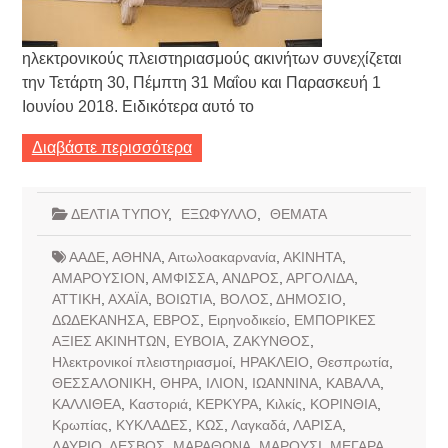
ηλεκτρονικούς πλειστηριασμούς ακινήτων συνεχίζεται
την Τετάρτη 30, Πέμπτη 31 Μαΐου και Παρασκευή 1
Ιουνίου 2018. Ειδικότερα αυτό το
Διαβάστε περισσότερα
ΔΕΛΤΙΑ ΤΥΠΟΥ
,
ΕΞΩΦΥΛΛΟ
,
ΘΕΜΑΤΑ
ΑΑΔΕ
,
ΑΘΗΝΑ
,
Αιτωλοακαρνανία
,
ΑΚΙΝΗΤΑ
,
ΑΜΑΡΟΥΣΙΟΝ
,
ΑΜΦΙΣΣΑ
,
ΑΝΔΡΟΣ
,
ΑΡΓΟΛΙΔΑ
,
ΑΤΤΙΚΗ
,
ΑΧΑΪΑ
,
ΒΟΙΩΤΙΑ
,
ΒΟΛΟΣ
,
ΔΗΜΟΣΙΟ
,
ΔΩΔΕΚΑΝΗΣΑ
,
ΕΒΡΟΣ
,
Ειρηνοδικείο
,
ΕΜΠΟΡΙΚΕΣ
ΑΞΙΕΣ ΑΚΙΝΗΤΩΝ
,
ΕΥΒΟΙΑ
,
ΖΑΚΥΝΘΟΣ
,
Ηλεκτρονικοί πλειστηριασμοί
,
ΗΡΑΚΛΕΙΟ
,
Θεσπρωτία
,
ΘΕΣΣΑΛΟΝΙΚΗ
,
ΘΗΡΑ
,
ΙΛΙΟΝ
,
ΙΩΑΝΝΙΝΑ
,
ΚΑΒΑΛΑ
,
ΚΑΛΛΙΘΕΑ
,
Καστοριά
,
ΚΕΡΚΥΡΑ
,
Κιλκίς
,
ΚΟΡΙΝΘΙΑ
,
Κρωπίας
,
ΚΥΚΛΑΔΕΣ
,
ΚΩΣ
,
Λαγκαδά
,
ΛΑΡΙΣΑ
,
ΛΑΥΡΙΟ
,
ΛΕΣΒΟΣ
,
ΜΑΡΑΘΩΝΑ
,
ΜΑΡΟΥΣΙ
,
ΜΕΓΑΡΑ
,