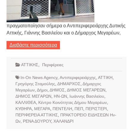
πραγματοποίησαν σήμερα ο Αντιπεριφερειάρχης Δυτικής
Αττικής, Γιάννης Βασιλείου και ο Δήμαρχος Μεγαρέων,
Διαβάστε περισσότερα
ΑΤΤΙΚΗΣ
,
Περιφέρειες
In-On News Agency
,
Αντιπεριφερειάρχης
,
ΑΤΤΙΚΗ
,
Γρηγόρης Σταμούλης
,
ΔΗΜΑΡΧΟΣ
,
Δήμαρχος
Μεγαρέων
,
Δήμοι
,
ΔΗΜΟΣ
,
ΔΗΜΟΣ ΜΕΓΑΡΕΩΝ
,
ΔΗΜΟΣ ΜΕΓΑΡΩΝ
,
ΗΝ-ΩΝ
,
Ιωάννης Βασιλείου
,
ΚΑΛΛΙΘΕΑ
,
Κέντρο Κοινότητας Δήμου Μεγαρέων
,
ΚΥΘΗΡΑ
,
ΜΕΓΑΡΑ
,
ΠΕΝΤΕΛΗ
,
ΠΕΠ
,
ΠΕΡΙΣΤΕΡΙ
,
ΠΕΡΙΦΕΡΕΙΑ ΑΤΤΙΚΗΣ
,
ΠΡΑΚΤΟΡΕΙΟ ΕΙΔΗΣΕΩΝ Ην-
Ων
,
ΡΕΝΑ ΔΟΥΡΟΥ
,
ΧΑΛΑΝΔΡΙ