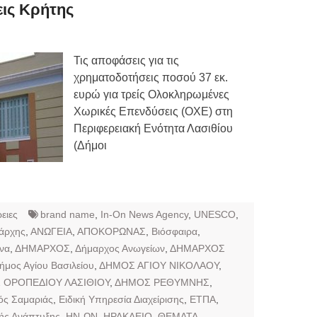
Τιμών
ις Κρήτης
ων 7-3-2019
Τιμών
Τις αποφάσεις για τις
χρηματοδοτήσεις ποσού 37 εκ.
ων 4-3-2019
ευρώ για τρείς Ολοκληρωμένες
ν
Χωρικές Επενδύσεις (ΟΧΕ) στη
Περιφερειακή Ενότητα Λασιθίου
(Δήμοι
ειες
brand name
,
In-On News Agency
,
UNESCO
,
ιάρχης
,
ΑΝΩΓΕΙΑ
,
ΑΠΟΚΟΡΩΝΑΣ
,
Βιόσφαιρα
,
να
,
ΔΗΜΑΡΧΟΣ
,
Δήμαρχος Ανωγείων
,
ΔΗΜΑΡΧΟΣ
ήμος Αγίου Βασιλείου
,
ΔΗΜΟΣ ΑΓΙΟΥ ΝΙΚΟΛΑΟΥ
,
 ΟΡΟΠΕΔΙΟΥ ΛΑΣΙΘΙΟΥ
,
ΔΗΜΟΣ ΡΕΘΥΜΝΗΣ
,
ός Σαμαριάς
,
Ειδική Υπηρεσία Διαχείρισης
,
ΕΤΠΑ
,
κής Ανάπτυξης
,
ΗΝ-ΩΝ
,
ΗΡΑΚΛΕΙΟ
,
ΘΕΜΑΤΑ
,