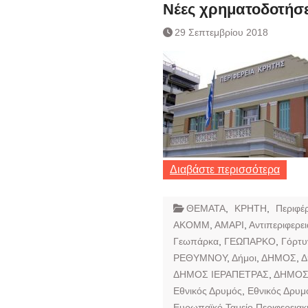
Ημερήσιο Δελτίο 
Νέες χρηματοδοτήσε
Συναλλάγματος &
29 Σεπτεμβρίου 2018
Τραπεζογραμματί
Ημερήσιο Δελτίο 
Συναλλάγματος &
Τραπεζογραμματί
Κάθοδος αγροτώ
Δικαιοσύνη
Διαβάστε περισσότερα
ΘΕΜΑΤΑ
,
ΚΡΗΤΗ
,
Περιφέρ
ΑΚΟΜΜ
,
ΑΜΑΡΙ
,
Αντιπεριφερε
Γεωπάρκα
,
ΓΕΩΠΑΡΚΟ
,
Γόρτυ
ΡΕΘΥΜΝΟΥ
,
Δήμοι
,
ΔΗΜΟΣ
,
Δ
ΔΗΜΟΣ ΙΕΡΑΠΕΤΡΑΣ
,
ΔΗΜΟΣ
Εθνικός Δρυμός
,
Εθνικός Δρυμ
Ευρωπαϊκό Ταμείο Περιφερεια