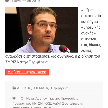
21 Ιανουαρίου 2019
Συνεργασία Αγγλικής
Τράπεζας- ΕΚΤ
«Ψέμα,
Κατάργηση βιβλιαρίων Υγείας
συκοφαντία
Ημερήσιο Δελτίο Τιμών
και δόγμα
Συναλλάγματος &
«μηδενικής
Τραπεζογραμματίων 7-3-2019
Ημερήσιο Δελτίο Τιμών
ανοχής»
Συναλλάγματος &
απέναντι
Τραπεζογραμματίων 4-3-2019
στις δίκαιες
Κάθοδος αγροτών
λαϊκές
αντιδράσεις επιστράτευσε, ως συνήθως, η Διοίκηση του
ΣΥΡΙΖΑ στην Περιφέρεια
Διαβάστε περισσότερα
ΑΤΤΙΚΗΣ
,
ΘΕΜΑΤΑ
,
Περιφέρειες
In-On News Agency
,
Γιάννης Πρωτούλης
,
Γραμματικό
,
ΗΝ-ΩΝ
,
ΚΚΕ
,
Λαϊκή Συσπείρωση
,