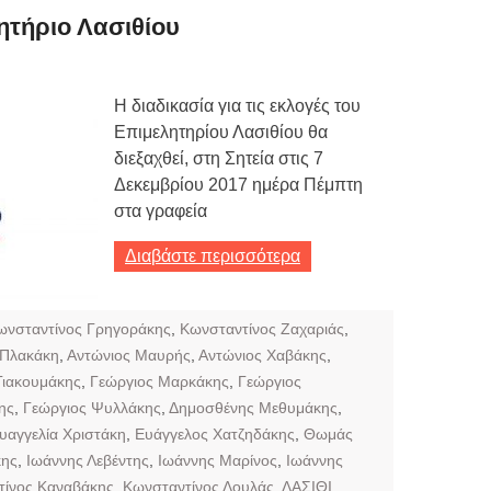
ητήριο Λασιθίου
Η διαδικασία για τις εκλογές του
Επιμελητηρίου Λασιθίου θα
διεξαχθεί, στη Σητεία στις 7
Δεκεμβρίου 2017 ημέρα Πέμπτη
στα γραφεία
Διαβάστε περισσότερα
ωνσταντίνος Γρηγοράκης
,
Kωνσταντίνος Ζαχαριάς
,
 Πλακάκη
,
Αντώνιος Μαυρής
,
Αντώνιος Χαβάκης
,
Γιακουμάκης
,
Γεώργιος Μαρκάκης
,
Γεώργιος
ης
,
Γεώργιος Ψυλλάκης
,
Δημοσθένης Μεθυμάκης
,
υαγγελία Χριστάκη
,
Ευάγγελος Χατζηδάκης
,
Θωμάς
κης
,
Ιωάννης Λεβέντης
,
Ιωάννης Μαρίνος
,
Ιωάννης
τίνος Καναβάκης
,
Κωνσταντίνος Λουλάς
,
ΛΑΣΙΘΙ
,