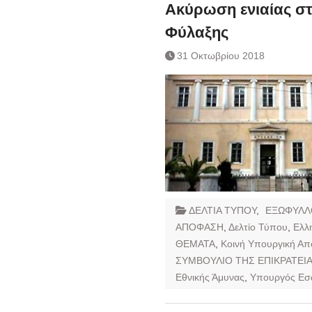
Ημερήσιο Δελτίο 
Ακύρωση ενιαίας στ
Συναλλάγματος &
Φύλαξης
Τραπεζογραμματί
Ημερήσιο Δελτίο 
31 Οκτωβρίου 2018
Συναλλάγματος &
Τραπεζογραμματί
Κάθοδος αγροτώ
Δικαιοσύνη
ΔΕΛΤΙΑ ΤΥΠΟΥ
,
ΕΞΩΦΥΛΛ
ΑΠΟΦΑΣΗ
,
Δελτίο Τύπου
,
Ελλ
ΘΕΜΑΤΑ
,
Κοινή Υπουργική Α
ΣΥΜΒΟΥΛΙΟ ΤΗΣ ΕΠΙΚΡΑΤΕΙ
Εθνικής Άμυνας
,
Υπουργός Εσ