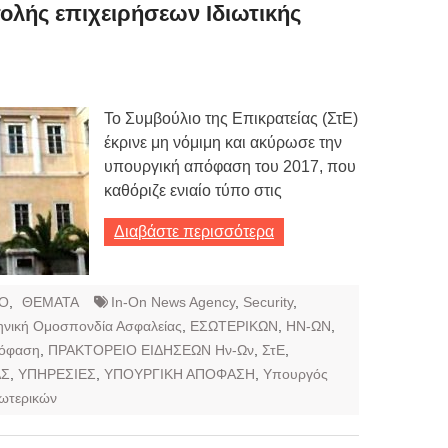
Τιμών
ολής επιχειρήσεων Ιδιωτικής
ων 7-3-2019
Τιμών
Το Συμβούλιο της Επικρατείας (ΣτΕ)
ων 4-3-2019
έκρινε μη νόμιμη και ακύρωσε την
ν
υπουργική απόφαση του 2017, που
καθόριζε ενιαίο τύπο στις
Διαβάστε περισσότερα
Ο
,
ΘΕΜΑΤΑ
In-On News Agency
,
Security
,
ηνική Ομοσπονδία Ασφαλείας
,
ΕΣΩΤΕΡΙΚΩΝ
,
ΗΝ-ΩΝ
,
πόφαση
,
ΠΡΑΚΤΟΡΕΙΟ ΕΙΔΗΣΕΩΝ Ην-Ων
,
ΣτΕ
,
ΑΣ
,
ΥΠΗΡΕΣΙΕΣ
,
ΥΠΟΥΡΓΙΚΗ ΑΠΟΦΑΣΗ
,
Υπουργός
ωτερικών