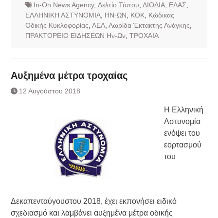
In-On News Agency
,
Δελτίο Τύπου
,
ΔΙΟΔΙΑ
,
ΕΛΑΣ
,
ΕΛΛΗΝΙΚΗ ΑΣΤΥΝΟΜΙΑ
,
ΗΝ-ΩΝ
,
ΚΟΚ
,
Κώδικας
Οδικής Κυκλοφορίας
,
ΛΕΑ
,
Λωρίδα Έκτακτης Ανάγκης
,
ΠΡΑΚΤΟΡΕΙΟ ΕΙΔΗΣΕΩΝ Ην-Ων
,
ΤΡΟΧΑΙΑ
Αυξημένα μέτρα τροχαίας
12 Αυγούστου 2018
Η Ελληνική
Αστυνομία
ενόψει του
εορτασμού
του
Δεκαπενταύγουστου 2018, έχει εκπονήσει ειδικό
σχεδιασμό και λαμβάνει αυξημένα μέτρα οδικής