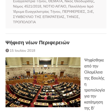
Ευαγγελίστρια Τήνου
,
ΘΕΜΑΤΑ
,
Νίκος Θεοδωρίδης
,
Νόμος 4521/2018
,
ΝΟΤΙΟ ΑΙΓΑΙΟ
,
Πανελλήνιο Ιερό
Ίδρυμα Ευαγγελιστρίας Τήνου
,
ΠΕΡΙΦΕΡΕΙΕΣ
,
ΣτΕ
,
ΣΥΜΒΟΥΛΙΟ ΤΗΣ ΕΠΙΚΡΑΤΕΙΑΣ
,
ΤΗΝΟΣ
,
ΤΡΟΠΟΛΟΓΙΑ
Ψήφιση νέων Περιφερειών
15 Ιουλίου 2018
Ψηφίσθηκε
από την
Ολομέλεια
της Βουλής
η
τροπολογία
για την
κατάτμηση
της Β’