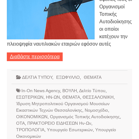
Οργανισμοί
Τοπικής
Αυτοδιοίκησης
οι οποίοι
κατέχουν την
πλειοψηφία ναυτιλιακών εταιριών εφόσον αυτές
Διαβάστε περισσότερα
ΔΕΛΤΙΑ ΤΥΠΟΥ
,
ΕΞΩΦΥΛΛΟ
,
ΘΕΜΑΤΑ
In-On News Agency
,
ΒΟΥΛΗ
,
Δελτίο Τύπου
,
ΕΣΩΤΕΡΙΚΩΝ
,
ΗΝ-ΩΝ
,
ΘΕΜΑΤΑ
,
ΘΕΣΣΑΛΟΝΙΚΗ
,
Ίδρυση Μητροπολιτικού Οργανισμού Μουσείων
Εικαστικών Τεχνών Θεσσαλονίκης
,
Νομοσχέδιο
,
ΟΙΚΟΝΟΜΙΚΩΝ
,
Οργανισμός Τοπικής Αυτοδιοίκησης
,
ΟΤΑ
,
ΠΡΑΚΤΟΡΕΙΟ ΕΙΔΗΣΕΩΝ Ην-Ων
,
ΤΡΟΠΟΛΟΓΙΑ
,
Υπουργείο Εσωτερικών
,
Υπουργείο
Οικονομικών