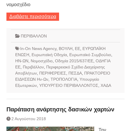
νομοσχέδιο
Διαβάστε περισσότερα
ΠΕΡΙΒΑΛΛΟΝ
In-On News Agency
,
ΒΟΥΛΗ
,
ΕΕ
,
ΕΥΡΩΠΑΪΚΗ
ΕΝΩΣΗ
,
Ευρωπαϊκή Οδηγία
,
Ευρωπαϊκό Συμβούλιο
,
ΗΝ-ΩΝ
,
Νομοσχέδιο
,
Οδηγία 2015/637/ΕΕ
,
ΟΔΗΓΙΑ
ΕΕ
,
Περιβάλλον
,
Περιφερειακό Σχέδιο Διαχείρισης
Αποβλήτων
,
ΠΕΡΙΦΕΡΕΙΕΣ
,
ΠΕΣΔΑ
,
ΠΡΑΚΤΟΡΕΙΟ
ΕΙΔΗΣΕΩΝ Ην-Ων
,
ΤΡΟΠΟΛΟΓΙΑ
,
Υπουργείο
Εξωτερικών
,
ΥΠΟΥΡΓΕΙΟ ΠΕΡΙΒΑΛΛΟΝΤΟΣ
,
ΧΑΔΑ
Παράταση ανάρτησης δασικών χαρτών
2 Αυγούστου 2018
Την