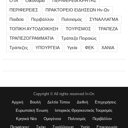
ΟΤΑ
Οικονομία
ΠΕΡΙΦΕΡΕΙΑ ΚΡΗΤΗΣ
ΠΕΡΙΦΕΡΕΙΕΣ
ΠΡΑΚΤΟΡΕΙΟ ΕΙΔΗΣΕΩΝ Ην-Ων
Παιδεία
Περιβάλλον
Πολιτισμός
ΣΥΝΑΛΛΑΓΜΑ
ΤΟΠΙΚΗ ΑΥΤΟΔΙΟΙΚΗΣΗ
ΤΟΥΡΙΣΜΟΣ
ΤΡΑΠΕΖΑ
ΤΡΑΠΕΖΟΓΡΑΜΜΑΤΙΑ
Τράπεζα Πειραιώς
Τράπεζες
ΥΠΟΥΡΓΕΙΑ
Υγεία
ΦΕΚ
ΧΑΝΙΑ
Copyright © All rights reserved In-On
Αρχική
Βουλή
Δελτία Τύπου
Διεθνή
Επιχειρήσεις
Ευρωπαϊκή Ένωση
Ιστορικός Θρησκευτικός Τουρισμός
Κρητικά Νέα
Ομογένεια
Πολιτισμός
Περιβάλλον
Περιφέρειες
Σκάκι
Συνάλλαγμα
Υγεία
Επικοινωνία