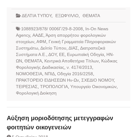
ΔΕΛΤΙΑ ΤΥΠΟΥ
,
ΕΞΩΦΥΛΛΟ
,
ΘΕΜΑΤΑ
1088923/878/ 0006Γ/29-8-2008
,
In-On News
Agency
,
ΑΑΔΕ
,
Άρση απορρήτου φορολογικών
στοιχείων
,
ΑΦΜ
,
Γενική Γραμματεία Πληροφοριακών
Συστημάτω
,
Δελτίο Τύπου
,
ΔΙΑΣ
,
Διατραπεζικά
Συστήματα Α.Ε.
,
ΔΟΥ
,
ΕΕ
,
Ευρωπαϊκή Οδηγία
,
ΗΝ-
ΩΝ
,
ΘΕΜΑΤΑ
,
Κεντρικά Αποθετήρια Τίτλων
,
Κώδικας
Φορολογικής Διαδικασίας
,
ν. 4174/2013
,
ΝΟΜΟΘΕΣΙΑ
,
ΝΠΙΔ
,
Οδηγία 2016/2258
,
ΠΡΑΚΤΟΡΕΙΟ ΕΙΔΗΣΕΩΝ Ην-Ων
,
ΣΧΕΔΙΟ ΝΟΜΟΥ
,
ΤΕΙΡΕΣΙΑΣ
,
ΤΡΟΠΟΛΟΓΙΑ
,
Υπουργείο Οικονομικών
,
Φορολογική Διοίκηση
Αύξηση μοριοδότησης μετεγγραφών
φοιτητών οικογενειών
5 Οκτωβρίου 2018