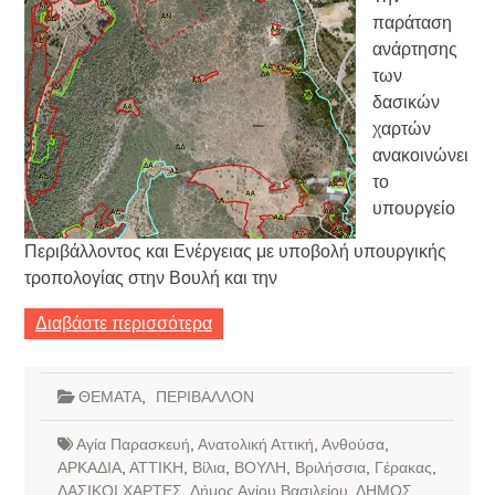
παράταση
ανάρτησης
των
δασικών
χαρτών
ανακοινώνει
το
υπουργείο
Περιβάλλοντος και Ενέργειας με υποβολή υπουργικής
τροπολογίας στην Βουλή και την
Διαβάστε περισσότερα
ΘΕΜΑΤΑ
,
ΠΕΡΙΒΑΛΛΟΝ
Αγία Παρασκευή
,
Ανατολική Αττική
,
Ανθούσα
,
ΑΡΚΑΔΙΑ
,
ΑΤΤΙΚΗ
,
Βίλια
,
ΒΟΥΛΗ
,
Βριλήσσια
,
Γέρακας
,
ΔΑΣΙΚΟΙ ΧΑΡΤΕΣ
,
Δήμος Αγίου Βασιλείου
,
ΔΗΜΟΣ