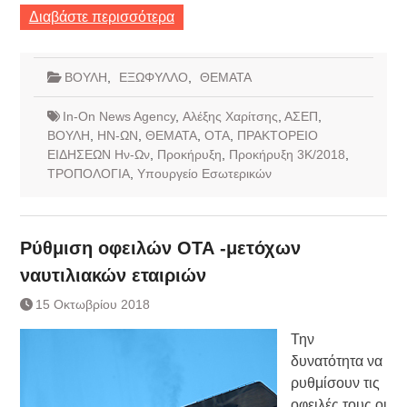
Διαβάστε περισσότερα
ΒΟΥΛΗ
,
ΕΞΩΦΥΛΛΟ
,
ΘΕΜΑΤΑ
In-On News Agency
,
Αλέξης Χαρίτσης
,
ΑΣΕΠ
,
ΒΟΥΛΗ
,
ΗΝ-ΩΝ
,
ΘΕΜΑΤΑ
,
ΟΤΑ
,
ΠΡΑΚΤΟΡΕΙΟ
ΕΙΔΗΣΕΩΝ Ην-Ων
,
Προκήρυξη
,
Προκήρυξη 3Κ/2018
,
ΤΡΟΠΟΛΟΓΙΑ
,
Υπουργείο Εσωτερικών
Ρύθμιση οφειλών ΟΤΑ -μετόχων
ναυτιλιακών εταιριών
15 Οκτωβρίου 2018
Την
δυνατότητα να
ρυθμίσουν τις
οφειλές τους οι