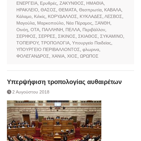
ΕΝΕΡΓΕΙΑ
,
Ερυθρές
,
ΖΑΚΥΝΘΟΣ
,
ΗΜΑΘΙΑ
,
ΗΡΑΚΛΕΙΟ
,
ΘΑΣΟΣ
,
ΘΕΜΑΤΑ
,
Θεσπρωτία
,
ΚΑΒΑΛΑ
,
Κάλαμο
,
Κιλκίς
,
ΚΟΡΥΔΑΛΛΟΣ
,
ΚΥΚΛΑΔΕΣ
,
ΛΕΣΒΟΣ
,
Μαγούλα
,
Μαρκοπούλο
,
Νέα Πέραμος
,
ΞΑΝΘΗ
,
Οινόη
,
ΟΤΑ
,
ΠΑΛΛΗΝΗ
,
ΠΕΛΛΑ
,
Περιβάλλον
,
ΣΕΡΙΦΟΣ
,
ΣΕΡΡΕΣ
,
ΣΙΚΙΝΟΣ
,
ΣΚΙΑΘΟΣ
,
ΣΥΚΑΜΙΝΟ
,
ΤΟΠΕΙΡΟΥ
,
ΤΡΟΠΟΛΟΓΙΑ
,
Υπουργείο Παιδείας
,
ΥΠΟΥΡΓΕΙΟ ΠΕΡΙΒΑΛΛΟΝΤΟΣ
,
φλωρινα
,
ΦΟΛΕΓΑΝΔΡΟΣ
,
ΧΑΝΙΑ
,
ΧΙΟΣ
,
ΩΡΩΠΟΣ
Υπερψήφιση τροπολογίας αυθαιρέτων
2 Αυγούστου 2018