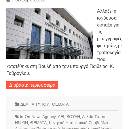
Αλλάζει η
ισχύουσα
διάταξη για
τις
μετεγγραφές
φοιτητών, με
τροπολογία
που
κατατέθηκε στη Βουλή από τον υπουργό Παιδείας, Κ.
Γαβρόγλου.
Διαβάστε περισσότερα
ΔΕΛΤΙΑ ΤΥΠΟΥ
,
ΘΕΜΑΤΑ
In-On News Agency
,
ΑΕΙ
,
ΒΟΥΛΗ
,
Δελτίο Τύπου
,
ΗΝ-ΩΝ
,
ΘΕΜΑΤΑ
,
Κεντρικό Υπηρεσιακό Συμβούλιο
Διοικητικού Προσωπικού
,
Μετεγγραφές
,
μοριοδότηση
,