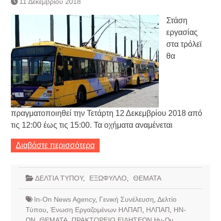
11 Δεκεμβρίου 2018
Τράπεζας- ΕΚΤ
Κατάργηση βιβλιαρίων Υγείας
Στάση
Ημερήσιο Δελτίο Τιμών
εργασίας
Συναλλάγματος &
στα τρόλεϊ
Τραπεζογραμματίων 7-3-2019
Ημερήσιο Δελτίο Τιμών
θα
Συναλλάγματος &
Τραπεζογραμματίων 4-3-2019
Κάθοδος αγροτών
Δικαιοσύνη
πραγματοποιηθεί την Τετάρτη 12 Δεκεμβρίου 2018 από
τις 12:00 έως τις 15:00. Τα οχήματα αναμένεται
Διαβάστε περισσότερα
ΔΕΛΤΙΑ ΤΥΠΟΥ
,
ΕΞΩΦΥΛΛΟ
,
ΘΕΜΑΤΑ
In-On News Agency
,
Γενική Συνέλευση
,
Δελτίο
Τύπου
,
Ένωση Εργαζομένων ΗΛΠΑΠ
,
ΗΛΠΑΠ
,
ΗΝ-
ΩΝ
,
ΘΕΜΑΤΑ
,
ΠΡΑΚΤΟΡΕΙΟ ΕΙΔΗΣΕΩΝ Ην-Ων
,