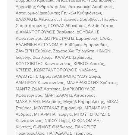
Συμβούλιο Κρίσεων.
,
ΑΠΟΣΤΟΛΟΠΟΥΛΟΣ Ιωάννης
,
Αριστείδης Ανδρικόπουλος
,
Αστυνομικοί Διευθυντές
,
Αστυνομικοί Διευθυντές Γενικών Καθηκόντων
,
ΒΛΑΧΑΚΗΣ Αθανάσιος
,
Γεώργιος Σουρβίνος
,
Γιώργος
Σταματόπουλος
,
ΓΟΥΛΑΣ Αθανάσιος
,
Δελτίο Τύπου
,
ΔΙΑΜΑΝΤΟΠΟΥΛΟΣ Βασίλειος
,
ΔΟΥΒΑΛΗΣ
Κωνσταντίνος
,
ΔΟΥΡΒΕΤΑΚΗΣ Εμμανουήλ
,
ΕΛΑΣ
,
ΕΛΛΗΝΙΚΗ ΑΣΤΥΝΟΜΙΑ
,
Ευθύμιος Αμαραντίδης
,
ΖΑΦΕΙΡΗ Ευθαλία
,
Ζαχαρούλα Τσιριγώτη
,
ΗΝ-ΩΝ
,
Ιωάννης Βασιλάκος
,
ΚΑΛΛΑΣ Στυλιανός
,
ΚΟΥΤΣΙΒΙΤΗΣ Κωνσταντίνος
,
ΚΡΙΚΟΣ Λουκάς
,
ΚΡΙΣΕΙΣ
,
ΚΩΝΣΤΑΝΤΟΠΟΥΛΟΣ Νικόλαος
,
ΛΑΛΟΥΣΗΣ Σίμος
,
ΛΑΜΠΡΟΠΟΥΛΟΥ Σοφία
,
ΛΑΜΠΡΟΥ Κωνσταντίνος
,
ΜΑΖΑΡΑΚΙΩΤΗΣ Χρήστος
,
ΜΑΝΤΖΙΩΚΑΣ Αστέριος
,
ΜΑΡΚΟΠΟΥΛΟΣ
Κωνσταντίνος
,
ΜΑΡΤΖΑΚΛΗΣ Απόστολος
,
ΜΑΧΑΙΡΙΔΗΣ Μιλτιάδης
,
Μιχαήλ Καραμαλάκης
,
ΜΙΧΑΣ
Σταύρος
,
ΜΟΥΣΤΑΚΑΣ Εμμανουήλ
,
ΜΠΑΜΠΙΛΗΣ
Ανδρέας
,
ΜΠΑΡΜΠΑ Γεωργία
,
ΜΠΟΥΤΣΙΚΟΥΔΗΣ
Κωνσταντίνος
,
ΝΙΚΟΥ Πάρις
,
ΟΙΚΟΝΟΜΙΔΗΣ
Κώστας
,
ΟΨΙΜΟΣ Θεόδωρος
,
ΠΑΝΩΡΙΟΣ
Τριαντάφυλλος
,
ΠΑΠΑΔΑΚΟΣ Γεώργιος
,