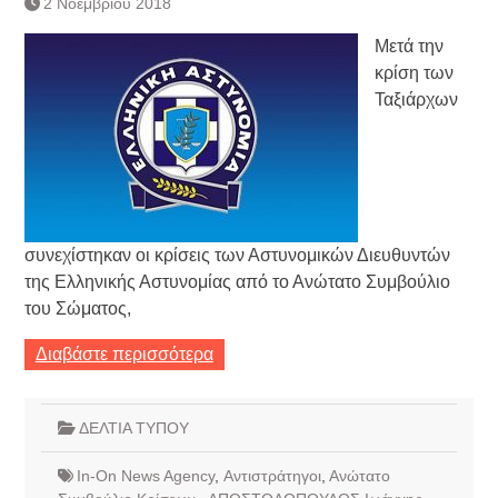
2 Νοεμβρίου 2018
Συνεργασία Αγγλικής
Τράπεζας- ΕΚΤ
Μετά την
Κατάργηση βιβλιαρίων Υγείας
κρίση των
Ημερήσιο Δελτίο Τιμών
Ταξιάρχων
Συναλλάγματος &
Τραπεζογραμματίων 7-3-2019
Ημερήσιο Δελτίο Τιμών
Συναλλάγματος &
Τραπεζογραμματίων 4-3-2019
Κάθοδος αγροτών
συνεχίστηκαν οι κρίσεις των Αστυνομικών Διευθυντών
της Ελληνικής Αστυνομίας από το Ανώτατο Συμβούλιο
του Σώματος,
Διαβάστε περισσότερα
ΔΕΛΤΙΑ ΤΥΠΟΥ
In-On News Agency
,
Αντιστράτηγοι
,
Ανώτατο