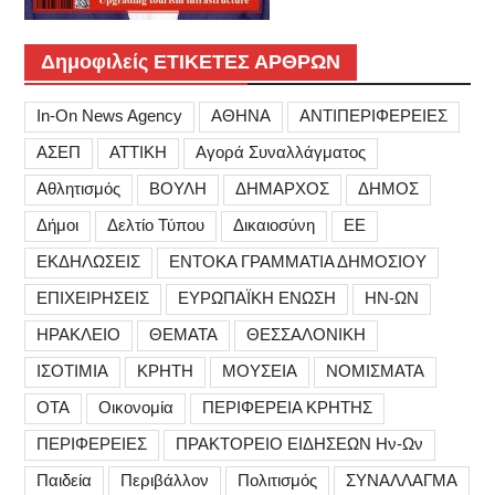
Δημοφιλείς ΕΤΙΚΕΤΕΣ ΑΡΘΡΩΝ
In-On News Agency
ΑΘΗΝΑ
ΑΝΤΙΠΕΡΙΦΕΡΕΙΕΣ
ΑΣΕΠ
ΑΤΤΙΚΗ
Αγορά Συναλλάγματος
Αθλητισμός
ΒΟΥΛΗ
ΔΗΜΑΡΧΟΣ
ΔΗΜΟΣ
Δήμοι
Δελτίο Τύπου
Δικαιοσύνη
ΕΕ
ΕΚΔΗΛΩΣΕΙΣ
ΕΝΤΟΚΑ ΓΡΑΜΜΑΤΙΑ ΔΗΜΟΣΙΟΥ
ΕΠΙΧΕΙΡΗΣΕΙΣ
ΕΥΡΩΠΑΪΚΗ ΕΝΩΣΗ
ΗΝ-ΩΝ
ΗΡΑΚΛΕΙΟ
ΘΕΜΑΤΑ
ΘΕΣΣΑΛΟΝΙΚΗ
ΙΣΟΤΙΜΙΑ
ΚΡΗΤΗ
ΜΟΥΣΕΙΑ
ΝΟΜΙΣΜΑΤΑ
ΟΤΑ
Οικονομία
ΠΕΡΙΦΕΡΕΙΑ ΚΡΗΤΗΣ
ΠΕΡΙΦΕΡΕΙΕΣ
ΠΡΑΚΤΟΡΕΙΟ ΕΙΔΗΣΕΩΝ Ην-Ων
Παιδεία
Περιβάλλον
Πολιτισμός
ΣΥΝΑΛΛΑΓΜΑ