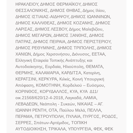
ΗΡΑΚΛΕΙΟΥ
,
ΔΗΜΟΣ ΘΕΡΜΑΪΚΟΥ
,
ΔΗΜΟΣ
ΘΕΣΣΑΛΟΝΙΚΗΣ
,
ΔΗΜΟΣ ΘΗΒΑΣ
,
Δήμος Ιλίου
,
ΔΗΜΟΣ ΙΣΤΙΑΙΑΣ-ΑΙΔΗΨΟΥ
,
ΔΗΜΟΣ ΙΩΑΝΝΙΝΩΝ
,
ΔΗΜΟΣ ΚΑΛΛΙΘΕΑΣ
,
ΔΗΜΟΣ ΚΟΖΑΝΗΣ
,
ΔΗΜΟΣ
ΛΑΡΙΣΑΣ
,
ΔΗΜΟΣ ΛΕΣΒΟΥ
,
Δήμος Μαλεβιζίου
,
ΔΗΜΟΣ ΜΕΓΑΡΩΝ
,
ΔΗΜΟΣ ΞΑΝΘΗΣ
,
ΔΗΜΟΣ
ΠΑΤΡΑΣ
,
ΔΗΜΟΣ ΠΕΙΡΑΙΑ
,
ΔΗΜΟΣ ΠΕΡΙΣΤΕΡΙΟΥ
,
ΔΗΜΟΣ ΡΕΘΥΜΝΗΣ
,
ΔΗΜΟΣ ΤΡΙΠΟΛΗΣ
,
ΔΗΜΟΣ
ΧΑΝΙΩΝ
,
Δήμος Χερσονήσου
,
Διόνυσος
,
ΕΕΤΑΑ
,
Ελληνική Εταιρεία Τοπικής Ανάπτυξης και
Αυτοδιοίκησης
,
Εορδαία
,
Ηλιούπολη
,
ΘΕΜΑΤΑ
,
ΘΕΡΜΗΣ
,
ΚΑΛΑΜΑΡΙΑ
,
ΚΑΡΔΙΤΣΑ
,
Κατερίνη
,
ΚΕΡΑΤΣΙΝΙ
,
ΚΕΡΚΥΡΑ
,
Κιλκίς
,
Κοινή Υπουργική
Απόφαση
,
ΚΟΜΟΤΗΝΗ
,
Κορδελιού – Ευόσμου
,
ΚΟΡΙΝΘΟΣ
,
ΚΟΡΥΔΑΛΛΟΣ
,
ΚΥΑ
,
ΚΥΑ Δ11/
οικ.21568/620/12-4-2018
,
Λαγκαδά
,
ΛΑΜΙΑ
,
ΛΕΒΑΔΕΩΝ
,
Νεάπολη - Συκεών
,
ΝΙΚΑΙΑΣ – ΑΓ.
ΙΩΑΝΝΗ ΡΕΝΤΗ
,
ΟΤΑ
,
Παύλου Μελά
,
ΠΕΛΛΑ
,
ΠΕΡΑΜΑ
,
ΠΕΤΡΟΥΠΟΛΗ
,
ΠΥΛΑΙΑ
,
ΠΥΡΓΟΣ
,
ΡΟΔΟΣ
,
ΣΕΡΡΕΣ
,
Σπάτων-Αρτέμιδος
,
ΤΟΠΙΚΗ
ΑΥΤΟΔΙΟΙΚΗΣΗ
,
ΤΡΙΚΑΛΑ
,
ΥΠΟΥΡΓΕΙΑ
,
ΦΕΚ
,
ΦΕΚ