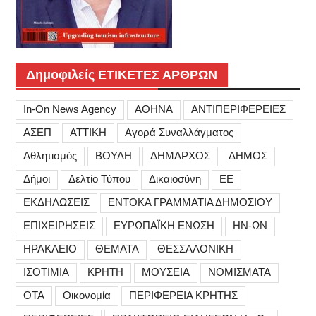
Δημοφιλείς ΕΤΙΚΕΤΕΣ ΑΡΘΡΩΝ
In-On News Agency
ΑΘΗΝΑ
ΑΝΤΙΠΕΡΙΦΕΡΕΙΕΣ
ΑΣΕΠ
ΑΤΤΙΚΗ
Αγορά Συναλλάγματος
Αθλητισμός
ΒΟΥΛΗ
ΔΗΜΑΡΧΟΣ
ΔΗΜΟΣ
Δήμοι
Δελτίο Τύπου
Δικαιοσύνη
ΕΕ
ΕΚΔΗΛΩΣΕΙΣ
ΕΝΤΟΚΑ ΓΡΑΜΜΑΤΙΑ ΔΗΜΟΣΙΟΥ
ΕΠΙΧΕΙΡΗΣΕΙΣ
ΕΥΡΩΠΑΪΚΗ ΕΝΩΣΗ
ΗΝ-ΩΝ
ΗΡΑΚΛΕΙΟ
ΘΕΜΑΤΑ
ΘΕΣΣΑΛΟΝΙΚΗ
ΙΣΟΤΙΜΙΑ
ΚΡΗΤΗ
ΜΟΥΣΕΙΑ
ΝΟΜΙΣΜΑΤΑ
ΟΤΑ
Οικονομία
ΠΕΡΙΦΕΡΕΙΑ ΚΡΗΤΗΣ