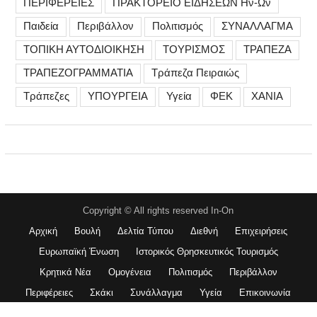
ΠΕΡΙΦΕΡΕΙΕΣ
ΠΡΑΚΤΟΡΕΙΟ ΕΙΔΗΣΕΩΝ Ην-Ων
Παιδεία
Περιβάλλον
Πολιτισμός
ΣΥΝΑΛΛΑΓΜΑ
ΤΟΠΙΚΗ ΑΥΤΟΔΙΟΙΚΗΣΗ
ΤΟΥΡΙΣΜΟΣ
ΤΡΑΠΕΖΑ
ΤΡΑΠΕΖΟΓΡΑΜΜΑΤΙΑ
Τράπεζα Πειραιώς
Τράπεζες
ΥΠΟΥΡΓΕΙΑ
Υγεία
ΦΕΚ
ΧΑΝΙΑ
Copyright © All rights reserved In-On
Αρχική
Βουλή
Δελτία Τύπου
Διεθνή
Επιχειρήσεις
Ευρωπαϊκή Ένωση
Ιστορικός Θρησκευτικός Τουρισμός
Κρητικά Νέα
Ομογένεια
Πολιτισμός
Περιβάλλον
Περιφέρειες
Σκάκι
Συνάλλαγμα
Υγεία
Επικοινωνία
Magazine Plus Pro by
WEN Themes