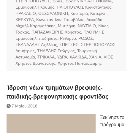
ΣΤΕΡΓΙΟΠΟΥΛΟΣ
,
ΕΛΑΣ
,
ΕΛΛΗΝΙΚΗ ΑΣΤΥΝΟΜΙΑ
,
Εμμανουήλ Πλουμής
,
ΗΛΙΟΠΟΥΛΟΣ Κωνσταντίνος
,
ΗΡΑΚΛΕΙΟ
,
ΘΕΣΣΑΛΟΝΙΚΗ
,
Καστοριά
,
Κατερίνη
,
ΚΕΡΚΥΡΑ
,
Κωνσταντίνος Τσουβάλας
,
Λευκάδα
,
Μιχαήλ Καραμαλάκης
,
Μυτιλήνη
,
ΝΑΥΠΛΙΟ
,
Νίκος
Τόσκας
,
ΠΑΠΑΖΑΦΕΙΡΗΣ Χρήστος
,
ΠΛΟΥΜΗΣ
Εμμανουήλ
,
ποδήλατα
,
Ρεθυμνο
,
ΡΟΔΟΣ
,
ΣΚΑΝΔΑΛΗΣ Αχιλλέας
,
ΣΠΕΤΣΕΣ
,
ΣΤΕΡΓΙΟΠΟΥΛΟΣ
Δημήτριος
,
ΤΗΛΕΛΗΣ Γεώργιος
,
Τουριστική
Αστυνομία
,
ΤΡΙΚΑΛΑ
,
ΥΔΡΑ
,
ΧΑΛΚΙΔΑ
,
ΧΑΝΙΑ
,
ΧΙΟΣ
,
Χρήστος Δραγατάκης
,
Χρήστος Παπαζαφείρης
Ίδρυση νέων τμημάτων βρεφικής-
παιδικής-βρεφονηπιακής φροντίδας
7 Μαΐου 2018
Ξεκίνησε το
πρόγραμμα