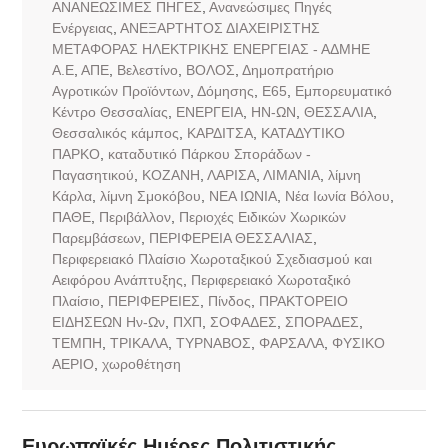
ΑΝΑΝΕΩΣΙΜΕΣ ΠΗΓΕΣ
,
Ανανεώσιμες Πηγές
Ενέργειας
,
ΑΝΕΞΑΡΤΗΤΟΣ ΔΙΑΧΕΙΡΙΣΤΗΣ
ΜΕΤΑΦΟΡΑΣ ΗΛΕΚΤΡΙΚΗΣ ΕΝΕΡΓΕΙΑΣ - ΑΔΜΗΕ
Α.Ε
,
ΑΠΕ
,
Βελεστίνο
,
ΒΟΛΟΣ
,
Δημοπρατήριο
Αγροτικών Προϊόντων
,
Δόμησης
,
Ε65
,
Εμπορευματικό
Κέντρο Θεσσαλίας
,
ΕΝΕΡΓΕΙΑ
,
ΗΝ-ΩΝ
,
ΘΕΣΣΑΛΙΑ
,
Θεσσαλικός κάμπος
,
ΚΑΡΔΙΤΣΑ
,
ΚΑΤΑΔΥΤΙΚΟ
ΠΑΡΚΟ
,
καταδυτικό Πάρκου Σποράδων -
Παγασητικού
,
ΚΟΖΑΝΗ
,
ΛΑΡΙΣΑ
,
ΛΙΜΑΝΙΑ
,
λίμνη
Κάρλα
,
λίμνη Σμοκόβου
,
ΝΕΑ ΙΩΝΙΑ
,
Νέα Ιωνία Βόλου
,
ΠΑΘΕ
,
Περιβάλλον
,
Περιοχές Ειδικών Χωρικών
Παρεμβάσεων
,
ΠΕΡΙΦΕΡΕΙΑ ΘΕΣΣΑΛΙΑΣ
,
Περιφερειακό Πλαίσιο Χωροταξικού Σχεδιασμού και
Αειφόρου Ανάπτυξης
,
Περιφερειακό Χωροταξικό
Πλαίσιο
,
ΠΕΡΙΦΕΡΕΙΕΣ
,
Πίνδος
,
ΠΡΑΚΤΟΡΕΙΟ
ΕΙΔΗΣΕΩΝ Ην-Ων
,
ΠΧΠ
,
ΣΟΦΑΔΕΣ
,
ΣΠΟΡΑΔΕΣ
,
ΤΕΜΠΗ
,
ΤΡΙΚΑΛΑ
,
ΤΥΡΝΑΒΟΣ
,
ΦΑΡΣΑΛΑ
,
ΦΥΣΙΚΟ
ΑΕΡΙΟ
,
χωροθέτηση
Ευρωπαϊκές Ημέρες Πολιτιστικής