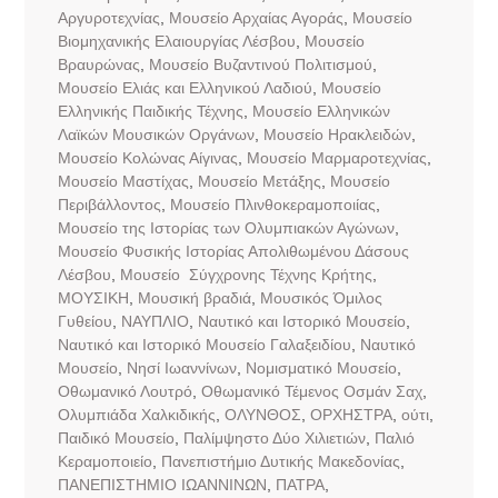
Αργυροτεχνίας
,
Μουσείο Αρχαίας Αγοράς
,
Μουσείο
Βιομηχανικής Ελαιουργίας Λέσβου
,
Μουσείο
Βραυρώνας
,
Μουσείο Βυζαντινού Πολιτισμού
,
Μουσείο Ελιάς και Ελληνικού Λαδιού
,
Μουσείο
Ελληνικής Παιδικής Τέχνης
,
Μουσείο Ελληνικών
Λαϊκών Μουσικών Οργάνων
,
Μουσείο Ηρακλειδών
,
Μουσείο Κολώνας Αίγινας
,
Μουσείο Μαρμαροτεχνίας
,
Μουσείο Μαστίχας
,
Μουσείο Μετάξης
,
Μουσείο
Περιβάλλοντος
,
Μουσείο Πλινθοκεραμοποιίας
,
Μουσείο της Ιστορίας των Ολυμπιακών Αγώνων
,
Μουσείο Φυσικής Ιστορίας Απολιθωμένου Δάσους
Λέσβου
,
Μουσείο Σύγχρονης Τέχνης Κρήτης
,
ΜΟΥΣΙΚΗ
,
Μουσική βραδιά
,
Μουσικός Όμιλος
Γυθείου
,
ΝΑΥΠΛΙΟ
,
Ναυτικό και Ιστορικό Μουσείο
,
Ναυτικό και Ιστορικό Μουσείο Γαλαξειδίου
,
Ναυτικό
Μουσείο
,
Νησί Ιωαννίνων
,
Νομισματικό Μουσείο
,
Οθωμανικό Λουτρό
,
Οθωμανικό Τέμενος Οσμάν Σαχ
,
Ολυμπιάδα Χαλκιδικής
,
ΟΛΥΝΘΟΣ
,
ΟΡΧΗΣΤΡΑ
,
ούτι
,
Παιδικό Μουσείο
,
Παλίμψηστο Δύο Χιλιετιών
,
Παλιό
Κεραμοποιείο
,
Πανεπιστήμιο Δυτικής Μακεδονίας
,
ΠΑΝΕΠΙΣΤΗΜΙΟ ΙΩΑΝΝΙΝΩΝ
,
ΠΑΤΡΑ
,