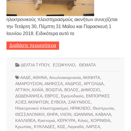
ηλεκτρονικούς πλειστηριασμούς ακινήτων συνεχίζεται
την Τετάρτη 30, Πέμπτη 31 Μαΐου και Παρασκευή 1
Ιουνίου 2018. Ειδικότερα αυτό το
Διαβάστε περισσότερα
ΔΕΛΤΙΑ ΤΥΠΟΥ
,
ΕΞΩΦΥΛΛΟ
,
ΘΕΜΑΤΑ
ΑΑΔΕ
,
ΑΘΗΝΑ
,
Αιτωλοακαρνανία
,
ΑΚΙΝΗΤΑ
,
ΑΜΑΡΟΥΣΙΟΝ
,
ΑΜΦΙΣΣΑ
,
ΑΝΔΡΟΣ
,
ΑΡΓΟΛΙΔΑ
,
ΑΤΤΙΚΗ
,
ΑΧΑΪΑ
,
ΒΟΙΩΤΙΑ
,
ΒΟΛΟΣ
,
ΔΗΜΟΣΙΟ
,
ΔΩΔΕΚΑΝΗΣΑ
,
ΕΒΡΟΣ
,
Ειρηνοδικείο
,
ΕΜΠΟΡΙΚΕΣ
ΑΞΙΕΣ ΑΚΙΝΗΤΩΝ
,
ΕΥΒΟΙΑ
,
ΖΑΚΥΝΘΟΣ
,
Ηλεκτρονικοί πλειστηριασμοί
,
ΗΡΑΚΛΕΙΟ
,
Θεσπρωτία
,
ΘΕΣΣΑΛΟΝΙΚΗ
,
ΘΗΡΑ
,
ΙΛΙΟΝ
,
ΙΩΑΝΝΙΝΑ
,
ΚΑΒΑΛΑ
,
ΚΑΛΛΙΘΕΑ
,
Καστοριά
,
ΚΕΡΚΥΡΑ
,
Κιλκίς
,
ΚΟΡΙΝΘΙΑ
,
Κρωπίας
,
ΚΥΚΛΑΔΕΣ
,
ΚΩΣ
,
Λαγκαδά
,
ΛΑΡΙΣΑ
,