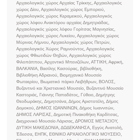
Αρχαιολογικός χώρος Αρχαίας Τρίκκης
,
Αρχαιολογικός
χώρος Δίου
,
Αρχαιολογικός χώρος Εμποριού
,
Αρχαιολογικός χώρος Κεραμεικού
,
Αρχαιολογικός
χώρος λόφου Ανακτόρου αρχαίας Δημητριάδας
,
Αρχαιολογικός χώρος λόφου Γορίτσας Μαγνησίας
,
Αρχαιολογικός χώρος Λυκείου
,
Αρχαιολογικός χώρος
Μύρινας Λήμνου
,
Αρχαιολογικός χώρος Πετρών
,
Αρχαιολογικός Χώρος Ραμνούντος
,
Αρχαιολογικός
χώρος Φθιωτιδών Θηβών
,
Αρχαιολογικός χώρος
Φιλοπάππου
,
Αρχοντικό Μπενιζέλων
,
ΑΤΤΙΚΗ
,
Αφρική
,
ΒΑΛΚΑΝΙΑ
,
Βασίλης Κασούρας
,
βιβλιοθήκη
,
Βιβλιοθήκη Αδριανού
,
Βιομηχανικό Μουσείο
Φωταερίου
,
Βιωματικό πάρκο Λειβήθρων
,
ΒΟΛΟΣ
,
Βυζαντινό και Χριστιανικό Μουσείο
,
Βυζαντινό Μουσείο
Καστοριάς
,
Γιάννης Παπαδάτος
,
Γύθειο
,
Δημήτρης
Θεοδωράκης
,
Δημητσάνα
,
Δήμος Αριστοτέλη
,
Δήμος
Δομοκού
,
ΔΗΜΟΣ ΙΩΑΝΝΙΝΩΝ
,
Δήμος Ιωαννιτών
,
ΔΗΜΟΣ ΛΑΡΙΣΑΣ
,
Δημοτική Πινακοθήκη Καρδίτσας
,
Διαχρονικό Μουσείο Λάρισας
,
ΔΡΟΜΟΣ ΜΕΤΑΞΙΟΥ
,
ΔΥΤΙΚΗ ΜΑΚΕΔΟΝΙΑ
,
ΔΩΔΕΚΑΝΗΣΑ
,
Εγγύς Ανατολή
,
Έδεσσα
,
ΕΗΠΚ
,
ΕΘΝΙΚΟ ΑΡΧΑΙΟΛΟΓΙΚΟ ΜΟΥΣΕΙΟ
,