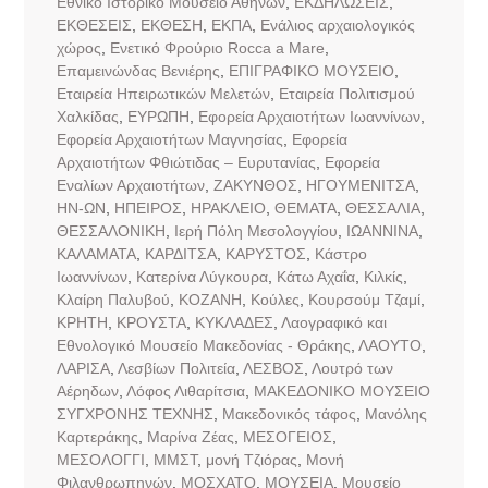
Εθνικό Ιστορικό Μουσείο Αθηνών
,
ΕΚΔΗΛΩΣΕΙΣ
,
ΕΚΘΕΣΕΙΣ
,
ΕΚΘΕΣΗ
,
ΕΚΠΑ
,
Ενάλιος αρχαιολογικός
χώρος
,
Ενετικό Φρούριο Rocca a Mare
,
Επαμεινώνδας Βενιέρης
,
ΕΠΙΓΡΑΦΙΚΟ ΜΟΥΣΕΙΟ
,
Εταιρεία Ηπειρωτικών Μελετών
,
Εταιρεία Πολιτισμού
Χαλκίδας
,
ΕΥΡΩΠΗ
,
Εφορεία Αρχαιοτήτων Ιωαννίνων
,
Εφορεία Αρχαιοτήτων Μαγνησίας
,
Εφορεία
Αρχαιοτήτων Φθιώτιδας – Ευρυτανίας
,
Εφορεία
Εναλίων Αρχαιοτήτων
,
ΖΑΚΥΝΘΟΣ
,
ΗΓΟΥΜΕΝΙΤΣΑ
,
ΗΝ-ΩΝ
,
ΗΠΕΙΡΟΣ
,
ΗΡΑΚΛΕΙΟ
,
ΘΕΜΑΤΑ
,
ΘΕΣΣΑΛΙΑ
,
ΘΕΣΣΑΛΟΝΙΚΗ
,
Ιερή Πόλη Μεσολογγίου
,
ΙΩΑΝΝΙΝΑ
,
ΚΑΛΑΜΑΤΑ
,
ΚΑΡΔΙΤΣΑ
,
ΚΑΡΥΣΤΟΣ
,
Κάστρο
Ιωαννίνων
,
Κατερίνα Λύγκουρα
,
Κάτω Αχαΐα
,
Κιλκίς
,
Κλαίρη Παλυβού
,
ΚΟΖΑΝΗ
,
Κούλες
,
Κουρσούμ Τζαμί
,
ΚΡΗΤΗ
,
ΚΡΟΥΣΤΑ
,
ΚΥΚΛΑΔΕΣ
,
Λαογραφικό και
Εθνολογικό Μουσείο Μακεδονίας - Θράκης
,
ΛΑΟΥΤΟ
,
ΛΑΡΙΣΑ
,
Λεσβίων Πολιτεία
,
ΛΕΣΒΟΣ
,
Λουτρό των
Αέρηδων
,
Λόφος Λιθαρίτσια
,
ΜΑΚΕΔΟΝΙΚΟ ΜΟΥΣΕΙΟ
ΣΥΓΧΡΟΝΗΣ ΤΕΧΝΗΣ
,
Μακεδονικός τάφος
,
Μανόλης
Καρτεράκης
,
Μαρίνα Ζέας
,
ΜΕΣΟΓΕΙΟΣ
,
ΜΕΣΟΛΟΓΓΙ
,
ΜΜΣΤ
,
μονή Τζιόρας
,
Μονή
Φιλανθρωπηνών
,
ΜΟΣΧΑΤΟ
,
ΜΟΥΣΕΙΑ
,
Μουσείο