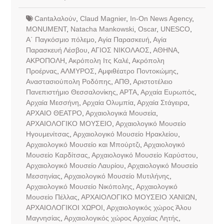
Cantaλαλούν
,
Claud Magnier
,
In-On News Agency
,
MONUMENT
,
Natacha Mankowski
,
Oscar
,
UNESCO
,
Α΄ Παγκόσμιο πόλεμο
,
Αγία Παρασκευή
,
Αγία
Παρασκευή Λέσβου
,
ΑΓΙΟΣ ΝΙΚΟΛΑΟΣ
,
ΑΘΗΝΑ
,
ΑΚΡΟΠΟΛΗ
,
Ακρόπολη Ιτς Καλέ
,
Ακρόπολη
Προέρνας
,
ΑΛΜΥΡΟΣ
,
Αμφιθέατρο Ποντοκώμης
,
Αναστασιούπολη Ροδόπης
,
ΑΠΘ
,
Αριστοτέλειο
Πανεπιστήμιο Θεσσαλονίκης
,
ΑΡΤΑ
,
Αρχαία Ευρωπός
,
Αρχαία Μεσσήνη
,
Αρχαία Ολυμπία
,
Αρχαία Στάγειρα
,
ΑΡΧΑΙΟ ΘΕΑΤΡΟ
,
Αρχαιολογικά Μουσεία
,
ΑΡΧΑΙΟΛΟΓΙΚΟ ΜΟΥΣΕΙΟ
,
Αρχαιολογικό Μουσείο
Ηγουμενίτσας
,
Αρχαιολογικό Μουσείο Ηρακλείου
,
Αρχαιολογικό Μουσείο και Μπούρτζι
,
Αρχαιολογικό
Μουσείο Καρδίτσας
,
Αρχαιολογικό Μουσείο Καρύστου
,
Αρχαιολογικό Μουσείο Λαυρίου
,
Αρχαιολογικό Μουσείο
Μεσσηνίας
,
Αρχαιολογικό Μουσείο Μυτιλήνης
,
Αρχαιολογικό Μουσείο Νικόπολης
,
Αρχαιολογικό
Μουσείο Πέλλας
,
ΑΡΧΑΙΟΛΟΓΙΚΟ ΜΟΥΣΕΙΟ ΧΑΝΙΩΝ
,
ΑΡΧΑΙΟΛΟΓΙΚΟΙ ΧΩΡΟΙ
,
Αρχαιολογικός χώρος Άλου
Μαγνησίας
,
Αρχαιολογικός χώρος Αρχαίας Λητής
,