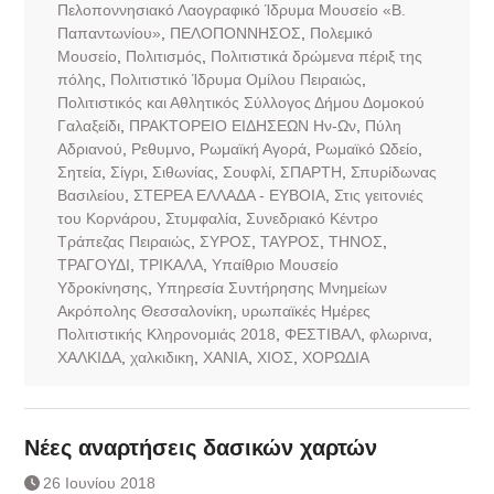
Πελοποννησιακό Λαογραφικό Ίδρυμα Μουσείο «Β.
Παπαντωνίου»
,
ΠΕΛΟΠΟΝΝΗΣΟΣ
,
Πολεμικό
Μουσείο
,
Πολιτισμός
,
Πολιτιστικά δρώμενα πέριξ της
πόλης
,
Πολιτιστικό Ίδρυμα Ομίλου Πειραιώς
,
Πολιτιστικός και Αθλητικός Σύλλογος Δήμου Δομοκού
Γαλαξείδι
,
ΠΡΑΚΤΟΡΕΙΟ ΕΙΔΗΣΕΩΝ Ην-Ων
,
Πύλη
Αδριανού
,
Ρεθυμνο
,
Ρωμαϊκή Αγορά
,
Ρωμαϊκό Ωδείο
,
Σητεία
,
Σίγρι
,
Σιθωνίας
,
Σουφλί
,
ΣΠΑΡΤΗ
,
Σπυρίδωνας
Βασιλείου
,
ΣΤΕΡΕΑ ΕΛΛΑΔΑ - ΕΥΒΟΙΑ
,
Στις γειτονιές
του Κορνάρου
,
Στυμφαλία
,
Συνεδριακό Κέντρο
Τράπεζας Πειραιώς
,
ΣΥΡΟΣ
,
ΤΑΥΡΟΣ
,
ΤΗΝΟΣ
,
ΤΡΑΓΟΥΔΙ
,
ΤΡΙΚΑΛΑ
,
Υπαίθριο Μουσείο
Υδροκίνησης
,
Υπηρεσία Συντήρησης Μνημείων
Ακρόπολης Θεσσαλονίκη
,
υρωπαϊκές Ημέρες
Πολιτιστικής Κληρονομιάς 2018
,
ΦΕΣΤΙΒΑΛ
,
φλωρινα
,
ΧΑΛΚΙΔΑ
,
χαλκιδικη
,
ΧΑΝΙΑ
,
ΧΙΟΣ
,
ΧΟΡΩΔΙΑ
Νέες αναρτήσεις δασικών χαρτών
26 Ιουνίου 2018