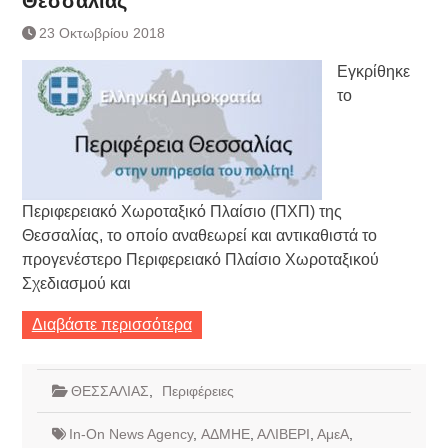
Θεσσαλίας
Τράπεζας- ΕΚΤ
Κατάργηση βιβλιαρίων Υγείας
23 Οκτωβρίου 2018
Ημερήσιο Δελτίο Τιμών
Εγκρίθηκε
Συναλλάγματος &
Τραπεζογραμματίων 7-3-2019
το
Ημερήσιο Δελτίο Τιμών
Συναλλάγματος &
Τραπεζογραμματίων 4-3-2019
Κάθοδος αγροτών
Δικαιοσύνη
Περιφερειακό Χωροταξικό Πλαίσιο (ΠΧΠ) της
Θεσσαλίας, το οποίο αναθεωρεί και αντικαθιστά το
προγενέστερο Περιφερειακό Πλαίσιο Χωροταξικού
Σχεδιασμού και
Διαβάστε περισσότερα
ΘΕΣΣΑΛΙΑΣ
,
Περιφέρειες
In-On News Agency
,
ΑΔΜΗΕ
,
ΑΛΙΒΕΡΙ
,
ΑμεΑ
,