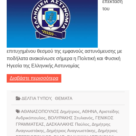
επέκταση
του
επιτυχημένου θεσμού της εμφανούς αστυνόμευσης με
ποδήλατα ανακοίνωσε σήμερα η Πολιτική και Φυσική
Ηγεσία της Ελληνικής Αστυνομίας
Διαβάστε περισσότερα
ΔΕΛΤΙΑ ΤΥΠΟΥ
,
ΘΕΜΑΤΑ
ΑΘΑΝΑΣΟΠΟΥΛΟΣ Δημήτριος
,
ΑΘΗΝΑ
,
Αριστείδης
Ανδρικόπουλος
,
ΒΟΛΥΡΑΚΗΣ Στυλιανός
,
ΓΕΝΙΚΟΣ
ΓΡΑΜΜΑΤΕΑΣ
,
ΔΑΣΚΑΛΑΚΗΣ Παύλος
,
Δημήτρης
Αναγνωστάκης
,
Δημήτριος Αναγνωστάκης
,
Δημήτριος