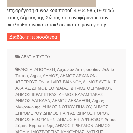
επιχορήγηση συνολικού ποσού 4.904.985,19 ευρώ
στους Δήμους της Χώρας που αναφέρονται στον
ακόλουθο πίνακα, αποκλειστικά και μόνο για την
Διαβάστε περισσότερα
ΔΕΛΤΙΑ ΤΥΠΟΥ
ΑΚΣΙΑ
,
ΑΠΟΦΑΣΗ
,
Αρχανών-Αστερουσίων
,
Δελτίο
Τύπου
,
Δήμοι
,
ΔΗΜΟΣ
,
ΔΗΜΟΣ ΑΡΧΑΝΩΝ-
ΑΣΤΕΡΟΥΣΙΩΝ
,
ΔΗΜΟΣ ΒΙΑΝΝΟΥ
,
ΔΗΜΟΣ ΔΥΤΙΚΗΣ
ΑΧΑΙΑΣ
,
ΔΗΜΟΣ ΕΟΡΔΑΙΑΣ
,
ΔΗΜΟΣ ΘΕΡΜΑΪΚΟΥ
,
ΔΗΜΟΣ ΙΕΡΑΠΕΤΡΑΣ
,
ΔΗΜΟΣ ΚΑΛΑΜΠΑΚΑΣ
,
ΔΗΜΟΣ ΛΑΓΚΑΔΑ
,
ΔΗΜΟΣ ΛΕΒΑΔΕΩΝ
,
Δήμος
Μακρακώμης
,
ΔΗΜΟΣ ΝΟΤΙΟΥ ΠΗΛΙΟΥ
,
ΔΗΜΟΣ
ΞΗΡΟΜΕΡΟΥ
,
ΔΗΜΟΣ ΠΑΡΓΑΣ
,
ΔΗΜΟΣ ΠΟΡΟΥ
,
ΔΗΜΟΣ ΡΕΘΥΜΝΗΣ
,
ΔΗΜΟΣ ΡΗΓΑ ΦΕΡΑΙΟΥ
,
Δήμος
Σύρου-Ερμούπολης
,
ΔΗΜΟΣ ΤΡΙΚΚΑΙΩΝ
,
ΔΗΜΟΣ
ΧΙΟΥ
,
ΔΗΜΟΣΒΟΡΕΙΑΣ ΚΥΝΟΥΡΙΑΣ
,
ΔΥΤΙΚΗΣ