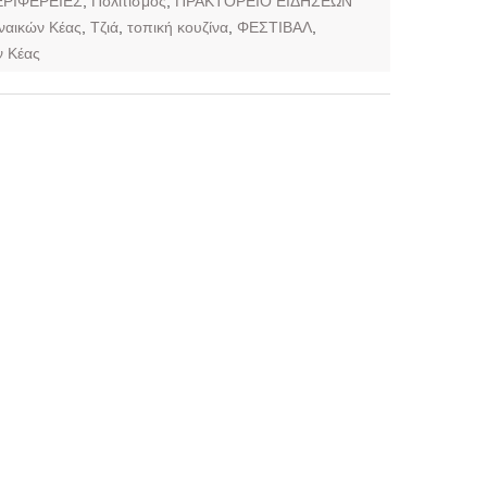
ΕΡΙΦΕΡΕΙΕΣ
,
Πολιτισμός
,
ΠΡΑΚΤΟΡΕΙΟ ΕΙΔΗΣΕΩΝ
ναικών Κέας
,
Τζιά
,
τοπική κουζίνα
,
ΦΕΣΤΙΒΑΛ
,
ν Κέας