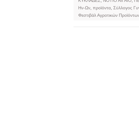
ΚΥΚΛΑΔΕΣ
,
ΝΟΤΙΟ ΑΙΓΑΙΟ
,
Π
Ην-Ων
,
προϊόντα
,
Σύλλογος Γυ
Φεστιβάλ Αγροτικών Προϊόντω