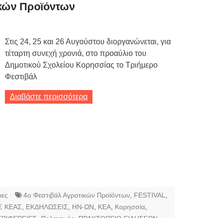
Τιμών
ικών Προϊόντων
ων 7-3-2019
Τιμών
Στις 24, 25 και 26 Αυγούστου διοργανώνεται, για
τέταρτη συνεχή χρονιά, στο προαύλιο του
ων 4-3-2019
Δημοτικού Σχολείου Κορησσίας το Τριήμερο
ν
Φεστιβάλ
Διαβάστε περισσότερα
ιες
4ο Φεστιβάλ Αγροτικών Προϊόντων
,
FESTIVAL
,
 ΚΕΑΣ
,
ΕΚΔΗΛΩΣΕΙΣ
,
ΗΝ-ΩΝ
,
ΚΕΑ
,
Κορησσία
,