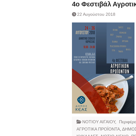
Ημερήσιο Δελτίο 
4ο Φεστιβάλ Αγροτ
Συναλλάγματος &
22 Αυγούστου 2018
Τραπεζογραμματί
Ημερήσιο Δελτίο 
Συναλλάγματος &
Τραπεζογραμματί
Κάθοδος αγροτώ
Δικαιοσύνη
ΝΟΤΙΟΥ ΑΙΓΑΙΟΥ
,
Περιφέρε
ΑΓΡΟΤΙΚΑ ΠΡΟΪΟΝΤΑ
,
ΔΗΜΟΣ