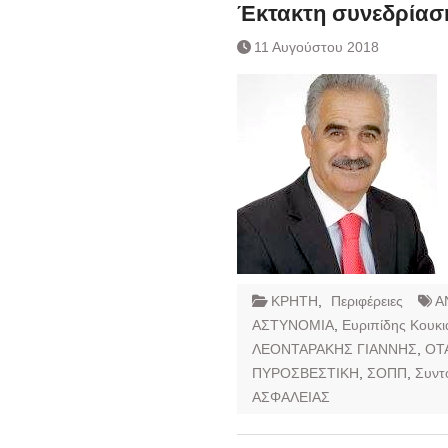
Έκτακτη συνεδρίασ
Συναλλάγματος &
Τραπεζογραμματί
11 Αυγούστου 2018
Ημερήσιο Δελτίο 
Συναλλάγματος &
Τραπεζογραμματί
Κάθοδος αγροτώ
Δικαιοσύνη
ΚΡΗΤΗ
,
Περιφέρειες
Α
ΑΣΤΥΝΟΜΙΑ
,
Ευριπίδης Κουκ
ΛΕΟΝΤΑΡΑΚΗΣ ΓΙΑΝΝΗΣ
,
ΟΤ
ΠΥΡΟΣΒΕΣΤΙΚΗ
,
ΣΟΠΠ
,
Συντ
ΑΣΦΑΛΕΙΑΣ