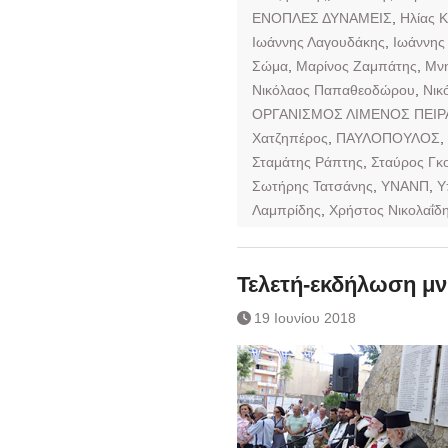
ΕΝΟΠΛΕΣ ΔΥΝΑΜΕΙΣ
,
Ηλίας 
Ιωάννης Λαγουδάκης
,
Ιωάννης
Σώμα
,
Μαρίνος Ζαμπάτης
,
Μνη
Νικόλαος Παπαθεοδώρου
,
Νικ
ΟΡΓΑΝΙΣΜΟΣ ΛΙΜΕΝΟΣ ΠΕΙΡ
Χατζηπέρος
,
ΠΑΥΛΟΠΟΥΛΟΣ
,
Σταμάτης Ράπτης
,
Σταύρος Γκ
Σωτήρης Τατσάνης
,
ΥΝΑΝΠ
,
Υ
Λαμπρίδης
,
Χρήστος Νικολαΐδ
Τελετή-εκδήλωση μν
19 Ιουνίου 2018