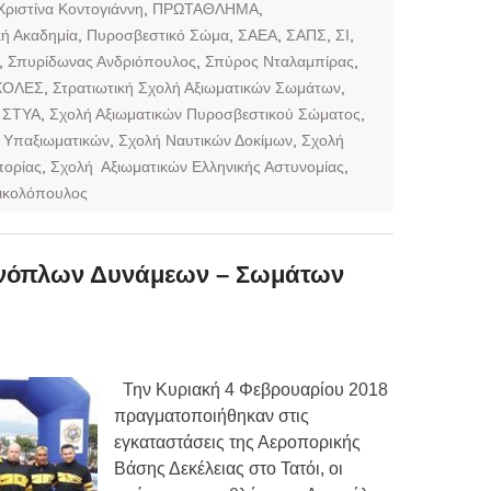
Χριστίνα Κοντογιάννη
,
ΠΡΩΤΑΘΛΗΜΑ
,
ή Ακαδημία
,
Πυροσβεστικό Σώμα
,
ΣΑΕΑ
,
ΣΑΠΣ
,
ΣΙ
,
,
Σπυρίδωνας Ανδριόπουλος
,
Σπύρος Νταλαμπίρας
,
ΧΟΛΕΣ
,
Στρατιωτική Σχολή Αξιωματικών Σωμάτων
,
,
ΣΤΥΑ
,
Σχολή Αξιωματικών Πυροσβεστικού Σώματος
,
 Υπαξιωματικών
,
Σχολή Ναυτικών Δοκίμων
,
Σχολή
πορίας
,
Σχολή Αξιωματικών Ελληνικής Αστυνομίας
,
ικολόπουλος
νόπλων Δυνάμεων – Σωμάτων
Την Κυριακή 4 Φεβρουαρίου 2018
πραγματοποιήθηκαν στις
εγκαταστάσεις της Αεροπορικής
Βάσης Δεκέλειας στο Τατόι, οι