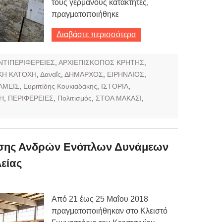
τους γερμανούς κατακτητές,
πραγματοποιήθηκε
Διαβάστε περισσότερα
ΝΤΙΠΕΡΙΦΕΡΕΙΕΣ
,
ΑΡΧΙΕΠΙΣΚΟΠΟΣ ΚΡΗΤΗΣ
,
ΚΗ ΚΑΤΟΧΗ
,
Δαναΐς
,
ΔΗΜΑΡΧΟΣ
,
ΕΙΡΗΝΑΙΟΣ
,
ΑΜΕΙΣ
,
Ευριπίδης Κουκιαδάκης
,
ΙΣΤΟΡΙΑ
,
Η
,
ΠΕΡΙΦΕΡΕΙΕΣ
,
Πολιτισμός
,
ΣΤΟΑ ΜΑΚΑΣΙ
,
ισης Ανδρών Ενόπλων Δυνάμεων
είας
Από 21 έως 25 Μαΐου 2018
πραγματοποιήθηκαν στο Κλειστό