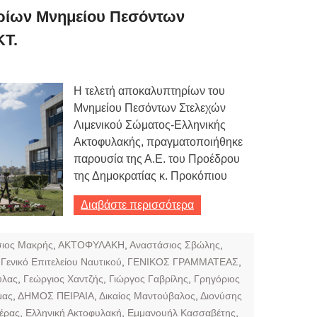
ρίων Μνημείου Πεσόντων
ΚΤ.
Η τελετή αποκαλυπτηρίων του
Μνημείου Πεσόντων Στελεχών
Λιμενικού Σώματος-Ελληνικής
Ακτοφυλακής, πραγματοποιήθηκε
παρουσία της Α.Ε. του Προέδρου
της Δημοκρατίας κ. Προκόπιου
Διαβάστε περισσότερα
ιος Μακρής
,
ΑΚΤΟΦΥΛΑΚΗ
,
Αναστάσιος Σβώλης
,
,
Γενικό Επιτελείου Ναυτικού
,
ΓΕΝΙΚΟΣ ΓΡΑΜΜΑΤΕΑΣ
,
ύλας
,
Γεώργιος Χαντζής
,
Γιώργος Γαβρίλης
,
Γρηγόριος
μας
,
ΔΗΜΟΣ ΠΕΙΡΑΙΑ
,
Δικαίος Μαντούβαλος
,
Διονύσης
έρας
,
Ελληνική Ακτοφυλακή
,
Εμμανουήλ Κασσαβέτης
,