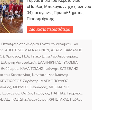
Γυμναστήριο του Κερατσινίου
«Παύλος Μπακογιάννης» (Γαληνού
04), οι αγώνες Πρωταθλήματος
Πετοσφαίρισης
Διαβάστε περισσότερα
 Πετοσφαίρισης Ανδρών Ενόπλων Δυνάμεων και
ός
,
ΑΠΟΤΕΛΕΣΜΑΤΑ ΑΓΩΝΩΝ
,
ΑΣΑΕΔ
,
ΒΑΪΔΑΝΗΣ
ΟΣ Χρήστος
,
ΓΕΑ
,
Γενικό Επιτελείο Αεροπορίας
,
,
Ελληνική Ακτοφυλακή
,
ΕΛΛΗΝΙΚΗ ΑΣΤΥΝΟΜΙΑ
,
 Θεόδωρος
,
ΚΑΛΑΪΤΖΙΔΗΣ Ιωάννης
,
ΚΑΤΣΕΛΗΣ
ιο του Κερατσινίου
,
Κοντόπουλος Ιωάννης
,
ΚΡΥΓΙΩΡΓΟΣ Σαράντης
,
ΜΑΡΚΟΠΟΥΛΟΣ
ίλειος
,
ΜΟΥΛΟΣ Θεόδωρος
,
ΜΠΕΚΙΑΡΗΣ
 Ευστάθιος
,
Ουτζής Γεώργιος
,
ΠΑΠΠΑΣ Γεώργιος
,
ΛΕΙΑΣ
,
ΤΟΖΙΔΗΣ Αναστάσιος
,
ΧΡΗΣΤΑΡΑΣ Παύλος
,
ς