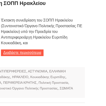
η ΣΟΠΠ Ηρακλείου
ων 7-3-2019
Τιμών
Έκτακτη συνεδρίαση του ΣΟΠΠ Ηρακλείου
(Συντονιστικό Όργανο Πολιτικής Προστασίας ΠΕ
ων 4-3-2019
Ηρακλείου) υπό την Προεδρία του
ν
Αντιπεριφερειάρχη Ηρακλείου Ευριπίδη
Κουκιαδάκη, και
Διαβάστε περισσότερα
ΝΤΙΠΕΡΙΦΕΡΕΙΕΣ
,
ΑΣΤΥΝΟΜΙΑ
,
ΕΛΛΗΝΙΚΗ
ιαδάκης
,
ΗΡΑΚΛΕΙΟ
,
Κουκιαδάκης Ευριπίδης
,
Α
,
ΠΕΡΙΦΕΡΕΙΑ ΚΡΗΤΗΣ
,
Πολιτική Προστασία
,
ονιστικό Όργανο Πολιτικής Προστασίας
,
ΣΩΜΑΤΑ