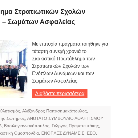
λημα Στρατιωτικών Σχολών
 – Σωμάτων Ασφαλείας
Με επιτυχία πραγματοποιήθηκε για
τέταρτη συνεχή χρονιά το
Σκακιστικό Πρωτάθλημα των
Στρατιωτικών Σχολών των
Ενόπλων Δυνάμεων και των
Σωμάτων Ασφαλείας,
Διαβάστε περισσότερα
θλητισμός
,
Αλέξανδρος Παπασημακόπουλος
,
ής Σωτήριος
,
ΑΝΩΤΑΤΟ ΣΥΜΒΟΥΛΙΟ ΑΘΛΗΤΙΣΜΟΥ
Δ
,
Βασιλογιαννακόπουλος
,
Γιώργος Πραματευτάκης
,
κιστική Ομοσπονδία
,
ΕΝΟΠΛΕΣ ΔΥΝΑΜΕΙΣ
,
ΕΣΟ
,