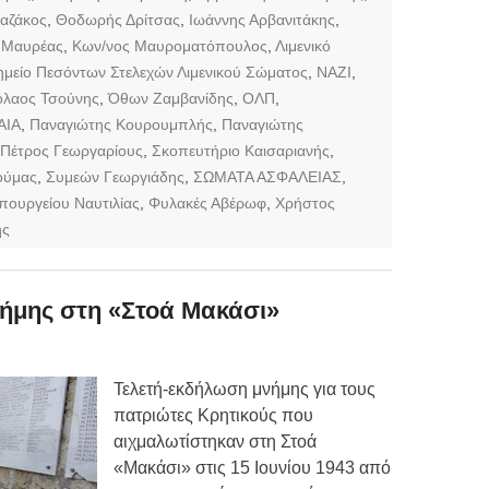
Καζάκος
,
Θοδωρής Δρίτσας
,
Ιωάννης Αρβανιτάκης
,
 Μαυρέας
,
Κων/νος Μαυροματόπουλος
,
Λιμενικό
μείο Πεσόντων Στελεχών Λιμενικού Σώματος
,
ΝΑΖΙ
,
όλαος Τσούνης
,
Όθων Ζαμβανίδης
,
ΟΛΠ
,
ΑΙΑ
,
Παναγιώτης Κουρουμπλής
,
Παναγιώτης
Πέτρος Γεωργαρίους
,
Σκοπευτήριο Καισαριανής
,
ούμας
,
Συμεών Γεωργιάδης
,
ΣΩΜΑΤΑ ΑΣΦΑΛΕΙΑΣ
,
πουργείου Ναυτιλίας
,
Φυλακές Αβέρωφ
,
Χρήστος
ης
ήμης στη «Στοά Μακάσι»
Τελετή-εκδήλωση μνήμης για τους
πατριώτες Κρητικούς που
αιχμαλωτίστηκαν στη Στοά
«Μακάσι» στις 15 Ιουνίου 1943 από