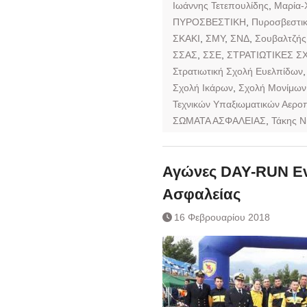
Ιωάννης Τετεπουλίδης
,
Μαρία-
ΠΥΡΟΣΒΕΣΤΙΚΗ
,
Πυροσβεστικ
ΣΚΑΚΙ
,
ΣΜΥ
,
ΣΝΔ
,
Σουβαλτζής
ΣΣΑΣ
,
ΣΣΕ
,
ΣΤΡΑΤΙΩΤΙΚΕΣ Σ
Στρατιωτική Σχολή Ευελπίδων
Σχολή Ικάρων
,
Σχολή Μονίμων
Τεχνικών Υπαξιωματικών Αερο
ΣΩΜΑΤΑ ΑΣΦΑΛΕΙΑΣ
,
Τάκης Ν
Αγώνες DAY-RUN Ε
Ασφαλείας
16 Φεβρουαρίου 2018