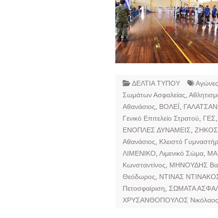
ΔΕΛΤΙΑ ΤΥΠΟΥ
Αγώνες
Σωμάτων Ασφαλείας
,
Αθλητισμ
Αθανάσιος
,
ΒΟΛΕΪ
,
ΓΑΛΑΤΣΑΝ
Γενικό Επιτελείο Στρατού
,
ΓΕΣ
ΕΝΟΠΛΕΣ ΔΥΝΑΜΕΙΣ
,
ΖΗΚΟΣ
Αθανάσιος
,
Κλειστό Γυμναστήρ
ΛΙΜΕΝΙΚΟ
,
Λιμενικό Σώμα
,
ΜΑ
Κωνσταντίνος
,
ΜΗΝΟΥΔΗΣ Βασ
Θεόδωρος
,
ΝΤΙΝΑΣ ΝΤΙΝΑΚΟΣ
Πετοσφαίριση
,
ΣΩΜΑΤΑ ΑΣΦΑ
ΧΡΥΣΑΝΘΟΠΟΥΛΟΣ Νικόλαο