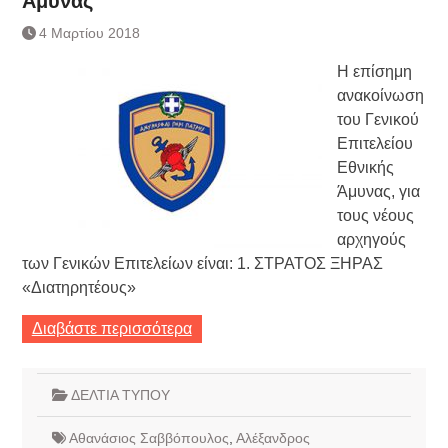
Άμυνας
Τράπεζας- ΕΚΤ
Κατάργηση βιβλιαρίων Υγείας
4 Μαρτίου 2018
Ημερήσιο Δελτίο Τιμών
Η επίσημη
Συναλλάγματος &
Τραπεζογραμματίων 7-3-2019
ανακοίνωση
Ημερήσιο Δελτίο Τιμών
του Γενικού
Συναλλάγματος &
Επιτελείου
Τραπεζογραμματίων 4-3-2019
Εθνικής
Κάθοδος αγροτών
Άμυνας, για
Δικαιοσύνη
τους νέους
αρχηγούς
των Γενικών Επιτελείων είναι: 1. ΣΤΡΑΤΟΣ ΞΗΡΑΣ
«Διατηρητέους»
Διαβάστε περισσότερα
ΔΕΛΤΙΑ ΤΥΠΟΥ
Αθανάσιος Σαββόπουλος
,
Αλέξανδρος