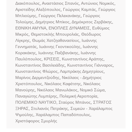
Διακόπουλος
,
Αναστάσιος Σπανός
,
Αντώνιος Νομικός
,
Αριστείδης Αλεξόπουλος
,
Γεώργιος Καμπάς
,
Γεώργιος
Μπλιούμης
,
Γεώργιος Πελεκανάκης
,
Γεώργιος
Τολούμης
,
Δημήτριος Μπίκος
,
Δημόκριτος Ζερβάκης
,
ΕΘΝΙΚΗ ΑΜΥΝΑ
,
ΕΝΟΠΛΕΣ ΔΥΝΑΜΕΙΣ
,
Ευθύμιος
Μικρός
,
Θεμιστοκλής Μπουρολιάς
,
Θεόδωρος
Λίγκρης
,
Θωμάς Χατζηαθανασίους
,
Ιωάννης
Γεννηματάς
,
Ιωάννης Γκοντικούλης
,
Ιωάννης
Κορακάκης
,
Ιωάννης Παξιβανάκης
,
Ιωάννης
Παυλόπουλος
,
ΚΡΙΣΕΙΣ
,
Κωνσταντίνος Αράπης
,
Κωνσταντίνος Βασιλειάδης
,
Κωνσταντίνος Γιάνναρος
,
Κωνσταντίνος Φλώρος
,
Λαμπράκης Δημητρίους
,
Μαρίνος Δερμεντζούδης
,
Νικόλαος - Δημήτριος
Χριστόπουλος
,
Νικόλαος Καφέτσης
,
Νικόλαος
Μανούρης
,
Νικόλαος Μανωλάκος
,
Νομικό Σώμα
,
Παναγιώτης Λυμπέρης
,
Πολεμική Αεροπορία
,
ΠΟΛΕΜΙΚΟ ΝΑΥΤΙΚΟ
,
Σταύρος Μπάνος
,
ΣΤΡΑΤΟΣ
ΞΗΡΑΣ
,
Στυλιανός Πετράκης
,
Συμεών - Χαράλαμπος
Ψιμούλης
,
Χαράλαμπος Παπαδόπουλος
,
Χριστόφορος Σμυρλής