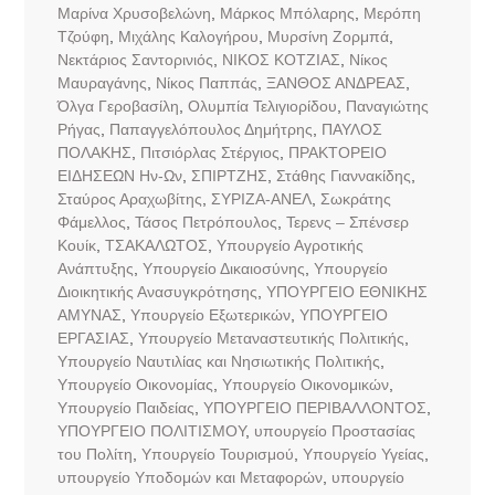
Μαρίνα Χρυσοβελώνη
,
Μάρκος Μπόλαρης
,
Μερόπη
Τζούφη
,
Μιχάλης Καλογήρου
,
Μυρσίνη Ζορμπά
,
Νεκτάριος Σαντορινιός
,
ΝΙΚΟΣ ΚΟΤΖΙΑΣ
,
Νίκος
Μαυραγάνης
,
Νίκος Παππάς
,
ΞΑΝΘΟΣ ΑΝΔΡΕΑΣ
,
Όλγα Γεροβασίλη
,
Ολυμπία Τελιγιορίδου
,
Παναγιώτης
Ρήγας
,
Παπαγγελόπουλος Δημήτρης
,
ΠΑΥΛΟΣ
ΠΟΛΑΚΗΣ
,
Πιτσιόρλας Στέργιος
,
ΠΡΑΚΤΟΡΕΙΟ
ΕΙΔΗΣΕΩΝ Ην-Ων
,
ΣΠΙΡΤΖΗΣ
,
Στάθης Γιαννακίδης
,
Σταύρος Αραχωβίτης
,
ΣΥΡΙΖΑ-ΑΝΕΛ
,
Σωκράτης
Φάμελλος
,
Τάσος Πετρόπουλος
,
Τερενς – Σπένσερ
Κουίκ
,
ΤΣΑΚΑΛΩΤΟΣ
,
Υπουργείο Αγροτικής
Ανάπτυξης
,
Υπουργείο Δικαιοσύνης
,
Υπουργείο
Διοικητικής Ανασυγκρότησης
,
ΥΠΟΥΡΓΕΙΟ ΕΘΝΙΚΗΣ
ΑΜΥΝΑΣ
,
Υπουργείο Εξωτερικών
,
ΥΠΟΥΡΓΕΙΟ
ΕΡΓΑΣΙΑΣ
,
Υπουργείο Μεταναστευτικής Πολιτικής
,
Υπουργείο Ναυτιλίας και Νησιωτικής Πολιτικής
,
Υπουργείο Οικονομίας
,
Υπουργείο Οικονομικών
,
Υπουργείο Παιδείας
,
ΥΠΟΥΡΓΕΙΟ ΠΕΡΙΒΑΛΛΟΝΤΟΣ
,
ΥΠΟΥΡΓΕΙΟ ΠΟΛΙΤΙΣΜΟΥ
,
υπουργείο Προστασίας
του Πολίτη
,
Υπουργείο Τουρισμού
,
Υπουργείο Υγείας
,
υπουργείο Υποδομών και Μεταφορών
,
υπουργείο