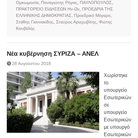
Ορκωμοσία
,
Παναγιώτης Ρήγας
,
ΠΑΥΛΟΠΟΥΛΟΣ
,
ΠΡΑΚΤΟΡΕΙΟ ΕΙΔΗΣΕΩΝ Ην-Ων
,
ΠΡΟΕΔΡΙΑ ΤΗΣ
ΕΛΛΗΝΙΚΗΣ ΔΗΜΟΚΡΑΤΙΑΣ
,
Προεδρικό Μέγαρο
,
Στάθης Γιαννακίδης
,
Σταύρος Αραχωβίτης
,
Φώτης
Κουβέλης
Νέα κυβέρνηση ΣΥΡΙΖΑ – ΑΝΕΛ
28 Αυγούστου 2018
Χωρίστηκε
το
υπουργείο
Εσωτερικών
σε
υπουργείο
Εσωτερικών
με υπουργό
Εσωτερικών