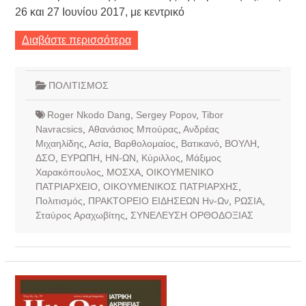
26 και 27 Ιουνίου 2017, με κεντρικό
Διαβάστε περισσότερα
ΠΟΛΙΤΙΣΜΟΣ
Roger Nkodo Dang
,
Sergey Popov
,
Tibor
Navracsics
,
Αθανάσιος Μπούρας
,
Ανδρέας
Μιχαηλίδης
,
Ασία
,
Βαρθολομαίος
,
Βατικανό
,
ΒΟΥΛΗ
,
ΔΣΟ
,
ΕΥΡΩΠΗ
,
ΗΝ-ΩΝ
,
Κύριλλος
,
Μάξιμος
Χαρακόπουλος
,
ΜΟΣΧΑ
,
ΟΙΚΟΥΜΕΝΙΚΟ
ΠΑΤΡΙΑΡΧΕΙΟ
,
ΟΙΚΟΥΜΕΝΙΚΟΣ ΠΑΤΡΙΑΡΧΗΣ
,
Πολιτισμός
,
ΠΡΑΚΤΟΡΕΙΟ ΕΙΔΗΣΕΩΝ Ην-Ων
,
ΡΩΣΙΑ
,
Σταύρος Αραχωβίτης
,
ΣΥΝΕΛΕΥΣΗ ΟΡΘΟΔΟΞΙΑΣ