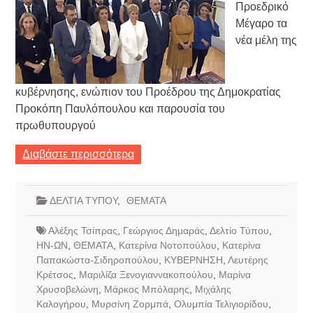
Προεδρικό
Μέγαρο τα
νέα μέλη της
κυβέρνησης, ενώπιον του Προέδρου της Δημοκρατίας
Προκόπη Παυλόπουλου και παρουσία του
πρωθυπουργού
Διαβάστε περισσότερα
ΔΕΛΤΙΑ ΤΥΠΟΥ
,
ΘΕΜΑΤΑ
Αλέξης Τσίπρας
,
Γεώργιος Δημαράς
,
Δελτίο Τύπου
,
ΗΝ-ΩΝ
,
ΘΕΜΑΤΑ
,
Κατερίνα Νοτοπούλου
,
Κατερίνα
Παπακώστα-Σιδηροπούλου
,
ΚΥΒΕΡΝΗΣΗ
,
Λευτέρης
Κρέτσος
,
Μαριλίζα Ξενογιαννακοπούλου
,
Μαρίνα
Χρυσοβελώνη
,
Μάρκος Μπόλαρης
,
Μιχάλης
Καλογήρου
,
Μυρσίνη Ζορμπά
,
Ολυμπία Τελιγιορίδου
,