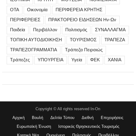
ΟΤΑ
Οικονομία
ΠΕΡΙΦΕΡΕΙΑ ΚΡΗΤΗΣ
ΠΕΡΙΦΕΡΕΙΕΣ
ΠΡΑΚΤΟΡΕΙΟ ΕΙΔΗΣΕΩΝ Ην-Ων
Παιδεία
Περιβάλλον
Πολιτισμός
ΣΥΝΑΛΛΑΓΜΑ
ΤΟΠΙΚΗ ΑΥΤΟΔΙΟΙΚΗΣΗ
ΤΟΥΡΙΣΜΟΣ
ΤΡΑΠΕΖΑ
ΤΡΑΠΕΖΟΓΡΑΜΜΑΤΙΑ
Τράπεζα Πειραιώς
Τράπεζες
ΥΠΟΥΡΓΕΙΑ
Υγεία
ΦΕΚ
ΧΑΝΙΑ
Copyright © All rights reserved In-On
Αρχική
Βουλή
Δελτία Τύπου
Διεθνή
Επιχειρήσεις
Ευρωπαϊκή Ένωση
Ιστορικός Θρησκευτικός Τουρισμός
Κρητικά Νέα
Ομογένεια
Πολιτισμός
Περιβάλλον