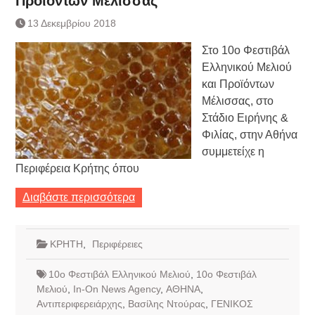
Προϊόντων Μέλισσας
Τράπεζας- ΕΚΤ
Κατάργηση βιβλιαρίων Υγείας
13 Δεκεμβρίου 2018
Ημερήσιο Δελτίο Τιμών
Στο 10ο Φεστιβάλ
Συναλλάγματος &
Τραπεζογραμματίων 7-3-2019
Ελληνικού Μελιού
Ημερήσιο Δελτίο Τιμών
και Προϊόντων
Συναλλάγματος &
Μέλισσας, στο
Τραπεζογραμματίων 4-3-2019
Στάδιο Ειρήνης &
Κάθοδος αγροτών
Φιλίας, στην Αθήνα
Δικαιοσύνη
συμμετείχε η
Περιφέρεια Κρήτης όπου
Διαβάστε περισσότερα
ΚΡΗΤΗ
,
Περιφέρειες
10ο Φεστιβάλ Ελληνικού Μελιού
,
10ο Φεστιβάλ
Μελιού
,
In-On News Agency
,
ΑΘΗΝΑ
,
Αντιπεριφερειάρχης
,
Βασίλης Ντούρας
,
ΓΕΝΙΚΟΣ