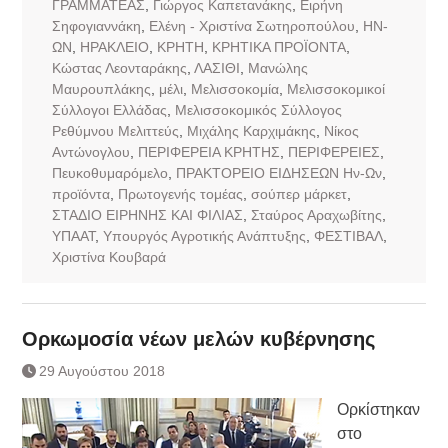
ΓΡΑΜΜΑΤΕΑΣ
,
Γιώργος Καπετανάκης
,
Ειρήνη
Σηφογιαννάκη
,
Ελένη - Χριστίνα Σωτηροπούλου
,
ΗΝ-
ΩΝ
,
ΗΡΑΚΛΕΙΟ
,
ΚΡΗΤΗ
,
ΚΡΗΤΙΚΑ ΠΡΟΪΟΝΤΑ
,
Κώστας Λεονταράκης
,
ΛΑΣΙΘΙ
,
Μανώλης
Μαυρουπλάκης
,
μέλι
,
Μελισσοκομία
,
Μελισσοκομικοί
Σύλλογοι Ελλάδας
,
Μελισσοκομικός Σύλλογος
Ρεθύμνου Μελιττεύς
,
Μιχάλης Καρχιμάκης
,
Νίκος
Αντώνογλου
,
ΠΕΡΙΦΕΡΕΙΑ ΚΡΗΤΗΣ
,
ΠΕΡΙΦΕΡΕΙΕΣ
,
Πευκοθυμαρόμελο
,
ΠΡΑΚΤΟΡΕΙΟ ΕΙΔΗΣΕΩΝ Ην-Ων
,
προϊόντα
,
Πρωτογενής τομέας
,
σούπερ μάρκετ
,
ΣΤΑΔΙΟ ΕΙΡΗΝΗΣ ΚΑΙ ΦΙΛΙΑΣ
,
Σταύρος Αραχωβίτης
,
ΥΠΑΑΤ
,
Υπουργός Αγροτικής Ανάπτυξης
,
ΦΕΣΤΙΒΑΛ
,
Χριστίνα Κουβαρά
Ορκωμοσία νέων μελών κυβέρνησης
29 Αυγούστου 2018
Ορκίστηκαν
στο