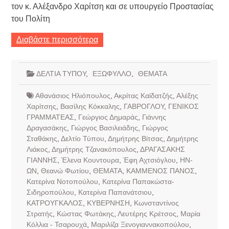
τον κ. Αλέξανδρο Χαρίτση και σε υπουργείο Προστασίας
του Πολίτη
Διαβάστε περισσότερα
ΔΕΛΤΙΑ ΤΥΠΟΥ
,
ΕΞΩΦΥΛΛΟ
,
ΘΕΜΑΤΑ
Αθανάσιος Ηλιόπουλος
,
Ακρίτας Καϊδατζής
,
Αλέξης
Χαρίτσης
,
Βασίλης Κόκκαλης
,
ΓΑΒΡΟΓΛΟΥ
,
ΓΕΝΙΚΟΣ
ΓΡΑΜΜΑΤΕΑΣ
,
Γεώργιος Δημαράς
,
Γιάννης
Δραγασάκης
,
Γιώργος Βασιλειάδης
,
Γιώργος
Σταθάκης
,
Δελτίο Τύπου
,
Δημήτρης Βίτσας
,
Δημήτρης
Λιάκος
,
Δημήτρης Τζανακόπουλος
,
ΔΡΑΓΑΣΑΚΗΣ
ΓΙΑΝΝΗΣ
,
Έλενα Κουντουρα
,
Έφη Αχτσιόγλου
,
ΗΝ-
ΩΝ
,
Θεανώ Φωτίου
,
ΘΕΜΑΤΑ
,
ΚΑΜΜΕΝΟΣ ΠΑΝΟΣ
,
Κατερίνα Νοτοπούλου
,
Κατερίνα Παπακώστα-
Σιδηροπούλου
,
Κατερίνα Παπανάτσιου
,
ΚΑΤΡΟΥΓΚΑΛΟΣ
,
ΚΥΒΕΡΝΗΣΗ
,
Κωνσταντίνος
Στρατής
,
Κώστας Φωτάκης
,
Λευτέρης Κρέτσος
,
Μαρία
Κόλλια - Τσαρουχά
,
Μαριλίζα Ξενογιαννακοπούλου
,