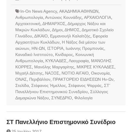
In-On News Agency
,
ΑΚΑΔΗΜΙΑ ΑΘΗΝΩΝ
,
Ανθρωπολογία
,
Αντώνιος Κουνάδης
,
ΑΡΧΑΙΟΛΟΓΙΑ
,
Αρχιτεκτονική
,
ΔΗΜΑΡΧΟΣ
,
Δήμαρχος Νάξου και
Μικρών Κυκλάδων
,
Δήμοι
,
ΔΗΜΟΣ
,
Δημοτικό Σχολείο
Γλινάδου
,
ΔΙΚΑΙΟ
,
Εμμανουήλ Καλαϊτζής
,
Εφορεία
Αρχαιοτήτων Κυκλάδων
,
Η Νάξος διά μέσου των
αιώνων
,
ΗΝ-ΩΝ
,
ΙΣΤΟΡΙΑ
,
Ιωάννης Προμπονάς
,
Καναδικό Ινστιτούτο
,
Κινίδαρος
,
Κοινωνική
Ανθρωπολογία
,
ΚΥΚΛΑΔΕΣ
,
Λαογραφία
,
ΜΑΝΟΛΗΣ
ΚΟΡΡΕΣ
,
Μανόλης Μαργαρίτης
,
ΜΙΚΡΕΣ ΚΥΚΛΑΔΕΣ
,
Μιχαήλ Δέτσης
,
ΝΑΞΟΣ
,
ΝΟΤΙΟ ΑΙΓΑΙΟ
,
Οικονομία
,
ΟΝΑΣ
,
Περιβάλλον
,
ΠΡΑΚΤΟΡΕΙΟ ΕΙΔΗΣΕΩΝ Ην-Ων
,
Στελίδα
,
Στέφανος Ήμελλος
,
Στέφανος Ψαρράς
,
ΣΤ’
Πανελλήνιου Επιστημονικού Συνεδρίου
,
Σύλλογος
Δαμαριώνα Νάξου
,
ΣΥΝΕΔΡΙΟ
,
Φιλολογία
ΣΤ Πανελλήνιο Επιστημονικό Συνέδριο
25 Ιουλίου 2017