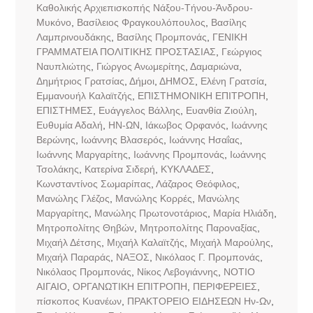
Καθολικής Αρχιεπισκοπής Νάξου-Τήνου-Άνδρου-
Μυκόνο
,
Βασίλειος Φραγκουλόπουλος
,
Βασίλης
Λαμπρινουδάκης
,
Βασίλης Προμπονάς
,
ΓΕΝΙΚΗ
ΓΡΑΜΜΑΤΕΙΑ ΠΟΛΙΤΙΚΗΣ ΠΡΟΣΤΑΣΙΑΣ
,
Γεώργιος
Ναυπλιώτης
,
Γιώργος Ανωμερίτης
,
Δαμαριώνα
,
Δημήτριος Γρατσίας
,
Δήμοι
,
ΔΗΜΟΣ
,
Ελένη Γρατσία
,
Εμμανουήλ Καλαϊτζής
,
ΕΠΙΣΤHΜΟΝΙΚΗ ΕΠΙΤΡΟΠΗ
,
ΕΠΙΣΤΗΜΕΣ
,
Ευάγγελος Βάλλης
,
Ευανθία Ζιούλη
,
Ευθυμία Αδαλή
,
ΗΝ-ΩΝ
,
Ιάκωβος Ορφανός
,
Ιωάννης
Βερώνης
,
Ιωάννης Βλασερός
,
Ιωάννης Ησαΐας
,
Ιωάννης Μαργαρίτης
,
Ιωάννης Προμπονάς
,
Ιωάννης
Τσολάκης
,
Κατερίνα Σιδερή
,
ΚΥΚΛΑΔΕΣ
,
Κωνσταντίνος Σωμαρίπας
,
Λάζαρος Θεόφιλος
,
Μανώλης Γλέζος
,
Μανώλης Κορρές
,
Μανώλης
Μαργαρίτης
,
Μανώλης Πρωτονοτάριος
,
Μαρία Ηλιάδη
,
Μητροπολίτης Θηβών
,
Μητροπολίτης Παροναξίας
,
Μιχαήλ Δέτσης
,
Μιχαήλ Καλαϊτζής
,
Μιχαήλ Μαρούλης
,
Μιχαήλ Παραράς
,
ΝΑΞΟΣ
,
Νικόλαος Γ. Προμπονάς
,
Νικόλαος Προμπονάς
,
Νίκος Λεβογιάννης
,
ΝΟΤΙΟ
ΑΙΓΑΙΟ
,
ΟΡΓΑΝΩΤΙΚΗ ΕΠΙΤΡΟΠΗ
,
ΠΕΡΙΦΕΡΕΙΕΣ
,
πίσκοπος Κυανέων
,
ΠΡΑΚΤΟΡΕΙΟ ΕΙΔΗΣΕΩΝ Ην-Ων
,