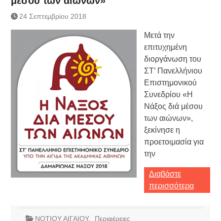
μέσου των αιώνων»
Τράπεζας- ΕΚΤ
Κατάργηση βιβλιαρίων Υγείας
24 Σεπτεμβρίου 2018
Ημερήσιο Δελτίο Τιμών
Μετά την
Συναλλάγματος &
Τραπεζογραμματίων 7-3-2019
επιτυχημένη
Ημερήσιο Δελτίο Τιμών
διοργάνωση του
Συναλλάγματος &
ΣΤ’ Πανελλήνιου
Τραπεζογραμματίων 4-3-2019
Επιστημονικού
Κάθοδος αγροτών
Συνεδρίου «Η
Δικαιοσύνη
Νάξος διά μέσου
των αιώνων»,
ξεκίνησε η
προετοιμασία για
την
Διαβάστε
περισσότερα
ΝΟΤΙΟΥ ΑΙΓΑΙΟΥ
,
Περιφέρειες