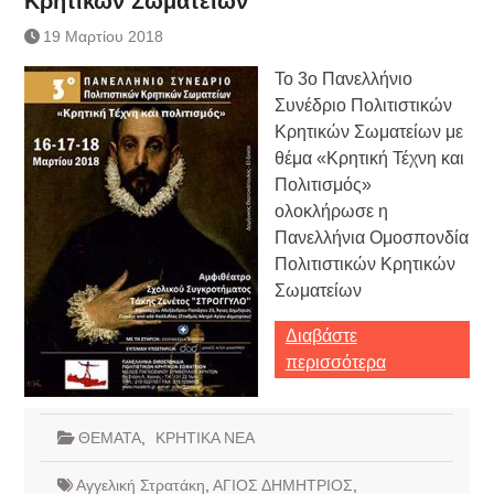
Κρητικών Σωματείων
Τράπεζας- ΕΚΤ
Κατάργηση βιβλιαρίων Υγείας
19 Μαρτίου 2018
Ημερήσιο Δελτίο Τιμών
Το 3ο Πανελλήνιο
Συναλλάγματος &
Τραπεζογραμματίων 7-3-2019
Συνέδριο Πολιτιστικών
Ημερήσιο Δελτίο Τιμών
Κρητικών Σωματείων με
Συναλλάγματος &
θέμα «Κρητική Τέχνη και
Τραπεζογραμματίων 4-3-2019
Πολιτισμός»
Κάθοδος αγροτών
ολοκλήρωσε η
Δικαιοσύνη
Πανελλήνια Ομοσπονδία
Πολιτιστικών Κρητικών
Σωματείων
Διαβάστε
περισσότερα
ΘΕΜΑΤΑ
,
ΚΡΗΤΙΚΑ ΝΕΑ
Αγγελική Στρατάκη
,
ΑΓΙΟΣ ΔΗΜΗΤΡΙΟΣ
,