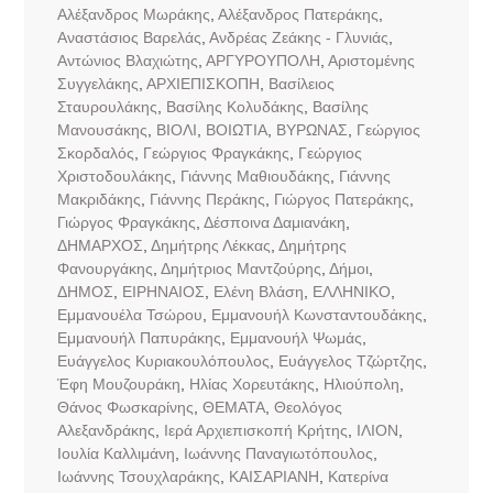
Αλέξανδρος Μωράκης
,
Αλέξανδρος Πατεράκης
,
Αναστάσιος Βαρελάς
,
Ανδρέας Ζεάκης - Γλυνιάς
,
Αντώνιος Βλαχιώτης
,
ΑΡΓΥΡΟΥΠΟΛΗ
,
Αριστομένης
Συγγελάκης
,
ΑΡΧΙΕΠΙΣΚΟΠΗ
,
Βασίλειος
Σταυρουλάκης
,
Βασίλης Κολυδάκης
,
Βασίλης
Μανουσάκης
,
ΒΙΟΛΙ
,
ΒΟΙΩΤΙΑ
,
ΒΥΡΩΝΑΣ
,
Γεώργιος
Σκορδαλός
,
Γεώργιος Φραγκάκης
,
Γεώργιος
Χριστοδουλάκης
,
Γιάννης Μαθιουδάκης
,
Γιάννης
Μακριδάκης
,
Γιάννης Περάκης
,
Γιώργος Πατεράκης
,
Γιώργος Φραγκάκης
,
Δέσποινα Δαμιανάκη
,
ΔΗΜΑΡΧΟΣ
,
Δημήτρης Λέκκας
,
Δημήτρης
Φανουργάκης
,
Δημήτριος Μαντζούρης
,
Δήμοι
,
ΔΗΜΟΣ
,
ΕΙΡΗΝΑΙΟΣ
,
Ελένη Βλάση
,
ΕΛΛΗΝΙΚΟ
,
Εμμανουέλα Τσώρου
,
Εμμανουήλ Κωνσταντουδάκης
,
Εμμανουήλ Παπυράκης
,
Εμμανουήλ Ψωμάς
,
Ευάγγελος Κυριακουλόπουλος
,
Ευάγγελος Τζώρτζης
,
Έφη Μουζουράκη
,
Ηλίας Χορευτάκης
,
Ηλιούπολη
,
Θάνος Φωσκαρίνης
,
ΘΕΜΑΤΑ
,
Θεολόγος
Αλεξανδράκης
,
Ιερά Αρχιεπισκοπή Κρήτης
,
ΙΛΙΟΝ
,
Ιουλία Καλλιμάνη
,
Ιωάννης Παναγιωτόπουλος
,
Ιωάννης Τσουχλαράκης
,
ΚΑΙΣΑΡΙΑΝΗ
,
Κατερίνα