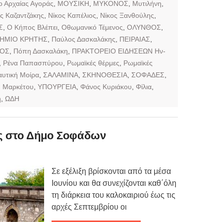
ο Αρχαίας Αγοράς
,
ΜΟΥΣΙΚΗ
,
ΜΥΚΟΝΟΣ
,
Μυτιλήνη
,
ς Καζαντζάκης
,
Νίκος Καπέλιος
,
Νίκος Ξανθούλης
,
Σ
,
Ο Κήπος Βλέπει
,
Οθωμανικό Τέμενος
,
ΟΛΥΝΘΟΣ
,
ΗΜΙΟ ΚΡΗΤΗΣ
,
Παύλος Δασκαλάκης
,
ΠΕΙΡΑΙΑΣ
,
ΡΟΣ
,
Πόπη Δασκαλάκη
,
ΠΡΑΚΤΟΡΕΙΟ ΕΙΔΗΣΕΩΝ Ην-
,
Ρένα Παπασπύρου
,
Ρωμαϊκές θέρμες
,
Ρωμαϊκές
υτική Μοίρα
,
ΣΑΛΑΜΙΝΑ
,
ΣΚΗΝΟΘΕΣΙΑ
,
ΣΟΦΑΔΕΣ
,
η Μαρκέτου
,
ΥΠΟΥΡΓΕΙΑ
,
Φάνος Κυριάκου
,
Φίλια
,
η
,
ΩΔΗ
ις στο Δήμο Σοφάδων
Σε εξέλιξη βρίσκονται από τα μέσα
Ιουνίου και θα συνεχίζονται καθ΄όλη
τη διάρκεια του καλοκαιριού έως τις
αρχές Σεπτεμβρίου οι