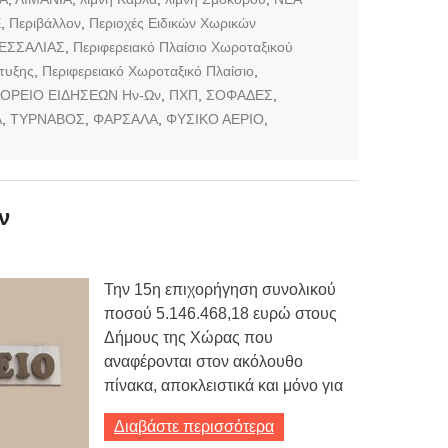
Ε
,
Περιβάλλον
,
Περιοχές Ειδικών Χωρικών
ΕΣΣΑΛΙΑΣ
,
Περιφερειακό Πλαίσιο Χωροταξικού
τυξης
,
Περιφερειακό Χωροταξικό Πλαίσιο
,
ΟΡΕΙΟ ΕΙΔΗΣΕΩΝ Ην-Ων
,
ΠΧΠ
,
ΣΟΦΑΔΕΣ
,
Α
,
ΤΥΡΝΑΒΟΣ
,
ΦΑΡΣΑΛΑ
,
ΦΥΣΙΚΟ ΑΕΡΙΟ
,
ν
Την 15η επιχορήγηση συνολικού
ποσού 5.146.468,18 ευρώ στους
Δήμους της Χώρας που
αναφέρονται στον ακόλουθο
πίνακα, αποκλειστικά και μόνο για
Διαβάστε περισσότερα