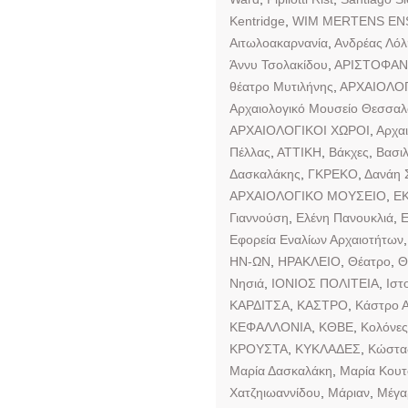
Kentridge
,
WIM MERTENS EN
Αιτωλοακαρνανία
,
Ανδρέας Λόλ
Άννυ Τσολακίδου
,
ΑΡΙΣΤΟΦΑ
θέατρο Μυτιλήνης
,
ΑΡΧΑΙΟΛΟ
Αρχαιολογικό Μουσείο Θεσσαλ
ΑΡΧΑΙΟΛΟΓΙΚΟΙ ΧΩΡΟΙ
,
Αρχα
Πέλλας
,
ΑΤΤΙΚΗ
,
Βάκχες
,
Βασιλ
Δασκαλάκης
,
ΓΚΡΕΚΟ
,
Δανάη 
ΑΡΧΑΙΟΛΟΓΙΚΟ ΜΟΥΣΕΙΟ
,
Ε
Γιαννούση
,
Ελένη Πανουκλιά
,
Ε
Εφορεία Εναλίων Αρχαιοτήτων
ΗΝ-ΩΝ
,
ΗΡΑΚΛΕΙΟ
,
Θέατρο
,
Θ
Νησιά
,
ΙΟΝΙΟΣ ΠΟΛΙΤΕΙΑ
,
Ιστ
ΚΑΡΔΙΤΣΑ
,
ΚΑΣΤΡΟ
,
Κάστρο Α
ΚΕΦΑΛΛΟΝΙΑ
,
ΚΘΒΕ
,
Κολόνες
ΚΡΟΥΣΤΑ
,
ΚΥΚΛΑΔΕΣ
,
Κώστα
Μαρία Δασκαλάκη
,
Μαρία Κου
Χατζηιωαννίδου
,
Μάριαν
,
Μέγα