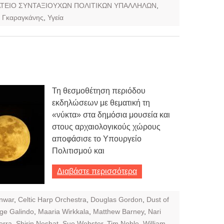
ΤΕΙΟ ΣΥΝΤΑΞΙΟΥΧΩΝ ΠΟΛΙΤΙΚΩΝ ΥΠΑΛΛΗΛΩΝ
,
 Γκαραγκάνης
,
Υγεία
Τη θεσμοθέτηση περιόδου
εκδηλώσεων με θεματική τη
«νύκτα» στα δημόσια μουσεία και
στους αρχαιολογικούς χώρους
αποφάσισε το Υπουργείο
Πολιτισμού και
Διαβάστε περισσότερα
nwar
,
Celtic Harp Orchestra
,
Douglas Gordon
,
Dust of
ge Galindo
,
Maaria Wirkkala
,
Matthew Barney
,
Nari
erra
,
Shirin Neshat
,
Sue Webster
,
Tim Noble
,
William