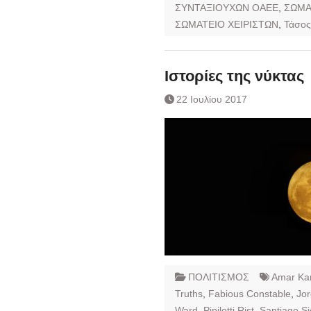
ΣΥΝΤΑΞΙΟΥΧΩΝ ΟΑΕΕ
,
ΣΩΜΑ
ΣΩΜΑΤΕΙΟ ΧΕΙΡΙΣΤΩΝ
,
Τάσος
Ιστορίες της νύκτας
22 Ιουλίου 2017
ΠΟΛΙΤΙΣΜΟΣ
Amar Ka
Truths
,
Fabious Constable
,
Jor
Ward
,
Pipilotti Rist
,
Santiago Si