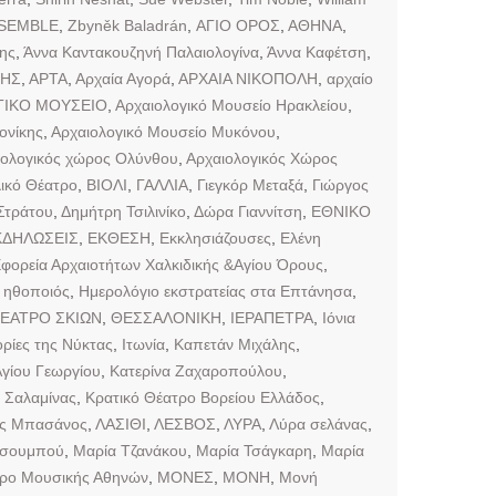
SEMBLE
,
Zbyněk Baladrán
,
ΑΓΙΟ ΟΡΟΣ
,
ΑΘΗΝΑ
,
ης
,
Άννα Καντακουζηνή Παλαιολογίνα
,
Άννα Καφέτση
,
ΝΗΣ
,
ΑΡΤΑ
,
Αρχαία Αγορά
,
ΑΡΧΑΙΑ ΝΙΚΟΠΟΛΗ
,
αρχαίο
ΓΙΚΟ ΜΟΥΣΕΙΟ
,
Αρχαιολογικό Μουσείο Ηρακλείου
,
ονίκης
,
Αρχαιολογικό Μουσείο Μυκόνου
,
ιολογικός χώρος Ολύνθου
,
Αρχαιολογικός Χώρος
ικό Θέατρο
,
ΒΙΟΛΙ
,
ΓΑΛΛΙΑ
,
Γιεγκόρ Μεταξά
,
Γιώργος
Στράτου
,
Δημήτρη Τσιλινίκο
,
Δώρα Γιαννίτση
,
ΕΘΝΙΚΟ
ΚΔΗΛΩΣΕΙΣ
,
ΕΚΘΕΣΗ
,
Εκκλησιάζουσες
,
Ελένη
φορεία Αρχαιοτήτων Χαλκιδικής &Αγίου Όρους
,
,
ηθοποιός
,
Ημερολόγιο εκστρατείας στα Επτάνησα
,
ΕΑΤΡΟ ΣΚΙΩΝ
,
ΘΕΣΣΑΛΟΝΙΚΗ
,
ΙΕΡΑΠΕΤΡΑ
,
Ιόνια
ορίες της Νύκτας
,
Ιτωνία
,
Καπετάν Μιχάλης
,
γίου Γεωργίου
,
Κατερίνα Ζαχαροπούλου
,
 Σαλαμίνας
,
Κρατικό Θέατρο Βορείου Ελλάδος
,
ς Μπασάνος
,
ΛΑΣΙΘΙ
,
ΛΕΣΒΟΣ
,
ΛΥΡΑ
,
Λύρα σελάνας
,
τσουμπού
,
Μαρία Τζανάκου
,
Μαρία Τσάγκαρη
,
Μαρία
ρο Μουσικής Αθηνών
,
ΜΟΝΕΣ
,
ΜΟΝΗ
,
Μονή