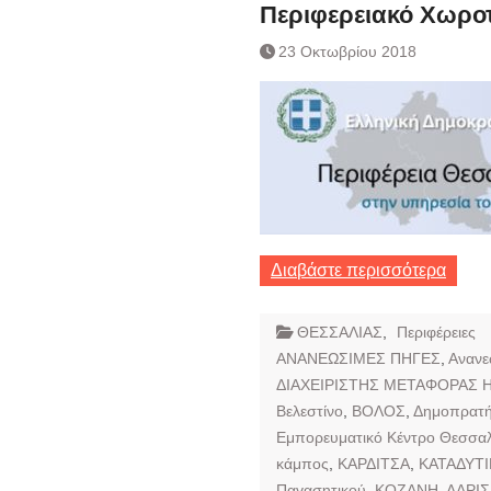
Ημερήσιο Δελτίο 
Περιφερειακό Χωροτ
Συναλλάγματος &
23 Οκτωβρίου 2018
Τραπεζογραμματί
Ημερήσιο Δελτίο 
Συναλλάγματος &
Τραπεζογραμματί
Κάθοδος αγροτώ
Δικαιοσύνη
Διαβάστε περισσότερα
ΘΕΣΣΑΛΙΑΣ
,
Περιφέρειες
ΑΝΑΝΕΩΣΙΜΕΣ ΠΗΓΕΣ
,
Ανανε
ΔΙΑΧΕΙΡΙΣΤΗΣ ΜΕΤΑΦΟΡΑΣ Η
Βελεστίνο
,
ΒΟΛΟΣ
,
Δημοπρατή
Εμπορευματικό Κέντρο Θεσσαλ
κάμπος
,
ΚΑΡΔΙΤΣΑ
,
ΚΑΤΑΔΥΤ
Παγασητικού
,
ΚΟΖΑΝΗ
,
ΛΑΡΙΣ