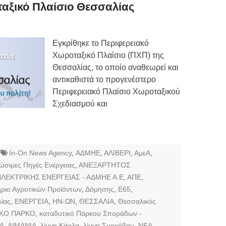
Τιμών
αξικό Πλαίσιο Θεσσαλίας
ων 7-3-2019
Τιμών
Εγκρίθηκε το Περιφερειακό
Χωροταξικό Πλαίσιο (ΠΧΠ) της
ων 4-3-2019
Θεσσαλίας, το οποίο αναθεωρεί και
ν
αντικαθιστά το προγενέστερο
Περιφερειακό Πλαίσιο Χωροταξικού
Σχεδιασμού και
In-On News Agency
,
ΑΔΜΗΕ
,
ΑΛΙΒΕΡΙ
,
ΑμεΑ
,
ώσιμες Πηγές Ενέργειας
,
ΑΝΕΞΑΡΤΗΤΟΣ
ΛΕΚΤΡΙΚΗΣ ΕΝΕΡΓΕΙΑΣ - ΑΔΜΗΕ Α.Ε
,
ΑΠΕ
,
ριο Αγροτικών Προϊόντων
,
Δόμησης
,
Ε65
,
ίας
,
ΕΝΕΡΓΕΙΑ
,
ΗΝ-ΩΝ
,
ΘΕΣΣΑΛΙΑ
,
Θεσσαλικός
ΙΚΟ ΠΑΡΚΟ
,
καταδυτικό Πάρκου Σποράδων -
Α
,
ΛΙΜΑΝΙΑ
,
λίμνη Κάρλα
,
λίμνη Σμοκόβου
,
ΝΕΑ