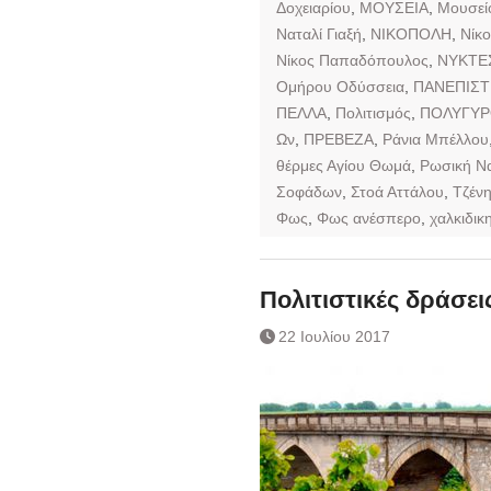
Δοχειαρίου
,
ΜΟΥΣΕΙΑ
,
Μουσεί
Ναταλί Γιαξή
,
ΝΙΚΟΠΟΛΗ
,
Νίκο
Νίκος Παπαδόπουλος
,
ΝΥΚΤΕ
Ομήρου Οδύσσεια
,
ΠΑΝΕΠΙΣΤ
ΠΕΛΛΑ
,
Πολιτισμός
,
ΠΟΛΥΓΥ
Ων
,
ΠΡΕΒΕΖΑ
,
Ράνια Μπέλλου
θέρμες Αγίου Θωμά
,
Ρωσική Να
Σοφάδων
,
Στοά Αττάλου
,
Τζέν
Φως
,
Φως ανέσπερο
,
χαλκιδικ
Πολιτιστικές δράσε
22 Ιουλίου 2017