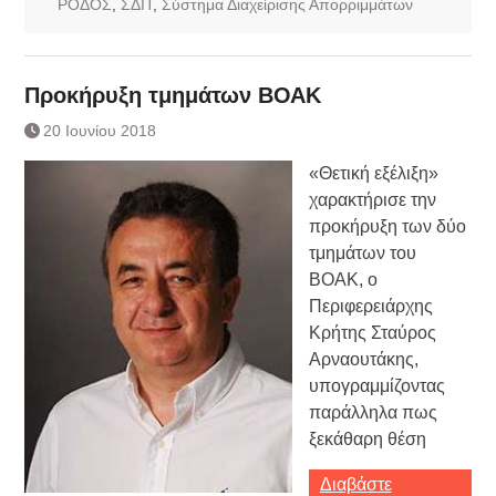
ΡΟΔΟΣ
,
ΣΔΙΤ
,
Σύστημα Διαχείρισης Απορριμμάτων
Προκήρυξη τμημάτων ΒΟΑΚ
20 Ιουνίου 2018
«Θετική εξέλιξη»
χαρακτήρισε την
προκήρυξη των δύο
τμημάτων του
ΒΟΑΚ, ο
Περιφερειάρχης
Κρήτης Σταύρος
Αρναουτάκης,
υπογραμμίζοντας
παράλληλα πως
ξεκάθαρη θέση
Διαβάστε