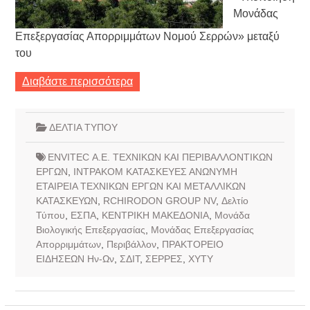
Μονάδας
Επεξεργασίας Απορριμμάτων Νομού Σερρών» μεταξύ
του
Διαβάστε περισσότερα
ΔΕΛΤΙΑ ΤΥΠΟΥ
ENVITEC Α.Ε. ΤΕΧΝΙΚΩΝ ΚΑΙ ΠΕΡΙΒΑΛΛΟΝΤΙΚΩΝ
ΕΡΓΩΝ
,
INTPAKOM ΚΑΤΑΣΚΕΥΕΣ ΑΝΩΝΥΜΗ
ETAIPEIA ΤΕΧΝΙΚΩΝ ΕΡΓΩΝ ΚΑΙ ΜΕΤΑΛΛΙΚΩΝ
ΚΑΤΑΣΚΕΥΩΝ
,
RCHIRODON GROUP NV
,
Δελτίο
Τύπου
,
ΕΣΠΑ
,
ΚΕΝΤΡΙΚΗ ΜΑΚΕΔΟΝΙΑ
,
Μονάδα
Βιολογικής Επεξεργασίας
,
Μονάδας Επεξεργασίας
Απορριμμάτων
,
Περιβάλλον
,
ΠΡΑΚΤΟΡΕΙΟ
ΕΙΔΗΣΕΩΝ Ην-Ων
,
ΣΔΙΤ
,
ΣΕΡΡΕΣ
,
ΧΥΤΥ