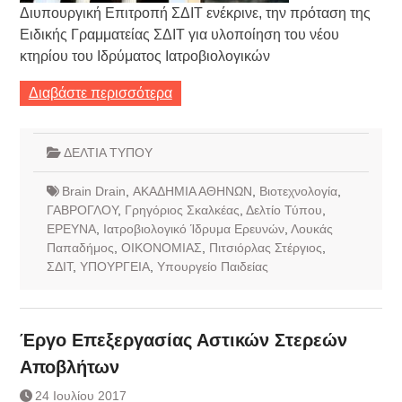
Διυπουργική Επιτροπή ΣΔΙΤ ενέκρινε, την πρόταση της
Ειδικής Γραμματείας ΣΔΙΤ για υλοποίηση του νέου
κτηρίου του Ιδρύματος Ιατροβιολογικών
Διαβάστε περισσότερα
ΔΕΛΤΙΑ ΤΥΠΟΥ
Brain Drain
,
ΑΚΑΔΗΜΙΑ ΑΘΗΝΩΝ
,
Βιοτεχνολογία
,
ΓΑΒΡΟΓΛΟΥ
,
Γρηγόριος Σκαλκέας
,
Δελτίο Τύπου
,
ΕΡΕΥΝΑ
,
Ιατροβιολογικό Ίδρυμα Ερευνών
,
Λουκάς
Παπαδήμος
,
ΟΙΚΟΝΟΜΙΑΣ
,
Πιτσιόρλας Στέργιος
,
ΣΔΙΤ
,
ΥΠΟΥΡΓΕΙΑ
,
Υπουργείο Παιδείας
Έργο Επεξεργασίας Αστικών Στερεών
Αποβλήτων
24 Ιουλίου 2017