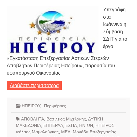
Υπεγράφη
στα
Ιωάννινα η
Σύμβαση
ΣΔΙΤ για το
έργο
«Εγκατάσταση Επεξεργασίας Αστικών Στερεών
Αποβλήτων Περιφέρειας Ηπείρου», παρουσία του
υφυπουργού Οικονομίας
Διαβάστε περισσότερα
ΗΠΕΙΡΟΥ
,
Περιφέρειες
ΑΠΟΒΛΗΤΑ
,
Βασίλειος Μιχελάκης
,
ΔΥΤΙΚΗ
ΜΑΚΕΔΟΝΙΑ
,
ΕΠΠΕΡΑΑ
,
ΕΣΠΑ
,
ΗΝ-ΩΝ
,
ΗΠΕΙΡΟΣ
,
ικόλαος Μαμαλούγκας
,
ΜΕΑ
,
Μονάδα Επεξεργασίας