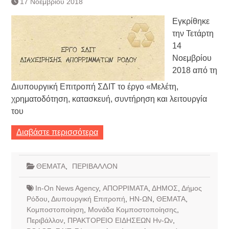
17 Νοεμβρίου 2018
Τράπεζας- ΕΚΤ
Κατάργηση βιβλιαρίων Υγείας
Εγκρίθηκε
Ημερήσιο Δελτίο Τιμών
την Τετάρτη
Συναλλάγματος &
14
Τραπεζογραμματίων 7-3-2019
Νοεμβρίου
Ημερήσιο Δελτίο Τιμών
Συναλλάγματος &
2018 από τη
Τραπεζογραμματίων 4-3-2019
Διυπουργική Επιτροπή ΣΔΙΤ το έργο «Μελέτη,
Κάθοδος αγροτών
χρηματοδότηση, κατασκευή, συντήρηση και λειτουργία
Δικαιοσύνη
του
Διαβάστε περισσότερα
ΘΕΜΑΤΑ
,
ΠΕΡΙΒΑΛΛΟΝ
In-On News Agency
,
ΑΠΟΡΡΙΜΑΤΑ
,
ΔΗΜΟΣ
,
Δήμος
Ρόδου
,
Διυπουργική Επιτροπή
,
ΗΝ-ΩΝ
,
ΘΕΜΑΤΑ
,
Κομποστοποίηση
,
Μονάδα Κομποστοποίησης
,
Περιβάλλον
,
ΠΡΑΚΤΟΡΕΙΟ ΕΙΔΗΣΕΩΝ Ην-Ων
,