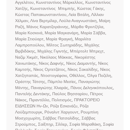
Αγγελέτου
,
Κωνσταντίνος Μάρκελλος
,
Κωνσταντίνος
Χατζής
,
Κωνσταντίνος Μπιμπής
,
Κώστας Γάκης
,
Κώστας Παπακωνσταντίνου
,
Λεία Βιτάλη
,
Λίλλιαν
Χέλμαν
,
Λίνα Βερτμίλερ
,
Λούλα Αναγνωστάκη
,
Μαίρη
Ραζή
,
Μάνος Καρατζογιάννης
,
Μάρθα Φριντζήλα
,
Μαρία Κοσκινά
,
Μαρία Μαγκανάρη
,
Μαρία Σάββα
,
Μαρία Στιούαρτ
,
Μαρία Φραγκή
,
Μαριλίτα
Λαμπροπούλου
,
Μίλτος Σωτηριάδης
,
Μιχάλης
Βιρβιδάκης
,
Μιχάλης Γιγιντής
,
Μπέρτολτ Μπρεχτ
,
Ναζίμ Χικμέτ
,
Νικόλαος Μάκκας
,
Νικορέστης
Χανιωτάκης
,
Νίκος Δαφνής
,
Νίκος Διαμαντής
,
Νίκος
Καμτσής
,
Νίκος Ορτετζάτος
,
Νίκος Σακαλίδης
,
Νίκος
Χατζηπαπάς
,
Ντοστογιέφσκι
,
Οθέλλος
,
Όλγα Ποζέλη
,
Ορέστης Τάτσης
,
Πάμπλο Μεσίες
,
Παναγιώτης
Μέντης
,
Παναγιώτης Χλιαράς
,
Πάνος Δεληνικόπουλος
,
Παντελής Δεντάκης
,
Παύλος Βησσαρίου
,
Πέτρος
Νάκος
,
Πιραντέλλο
,
Πολιτισμός
,
ΠΡΑΚΤΟΡΕΙΟ
ΕΙΔΗΣΕΩΝ Ην-Ων
,
Ρόζα Εσκενάζυ
,
Ρόζα
Λούξεμπουργκ
,
Ρόναλντ Χαργουντ
,
Ρουμπίνη
Μοσχοχωρίτη
,
Σάββας Πατσαλίδης
,
Σάββας
Στρούμπος
,
Σαίξπηρ
,
Σίλλερ
,
Σοφία Μαραθάκη
,
Σοφία