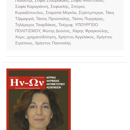
Παλάντζα
,
Σοφία Σταυρακάκη
,
Σοφία Φιλιππίδου
,
Σοφία Καραγιάννη
,
Σοφοκλής
,
Σπύρος
Κυριαζόπουλος
,
Σταματία Μέγκλα
,
Στρίντμπεργκ
,
Τάκη
Τζαμαργιά
,
Τάσος Προύσαλης
,
Τάσος Πυργιέρης
,
Τηλέμαχος Τσαρδάκας
,
Τσέχωφ
,
ΥΠΟΥΡΓΕΙΟ
ΠΟΛΙΤΙΣΜΟΥ
,
Φώτης Δούσος
,
Χάρης Φραγκούλης
,
Χορν
,
χρηματοδότηση
,
Χρήστος Αγγελάκος
,
Χρήστος
Στρέπκος
,
Χρήστος Πασσαλής