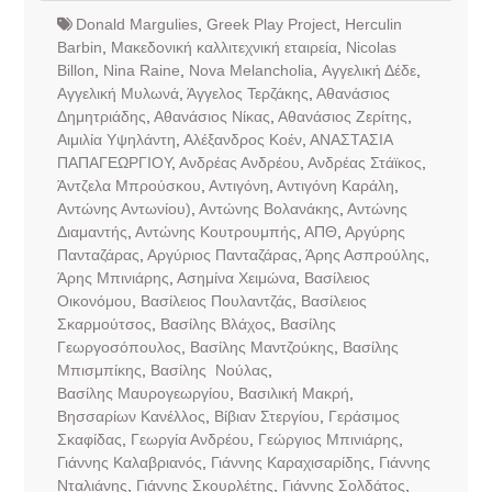
Donald Margulies
,
Greek Play Project
,
Herculin
Barbin
,
Mακεδονική καλλιτεχνική εταιρεία
,
Nicolas
Billon
,
Nina Raine
,
Nova Melancholia
,
Αγγελική Δέδε
,
Αγγελική Μυλωνά
,
Άγγελος Τερζάκης
,
Αθανάσιος
Δημητριάδης
,
Αθανάσιος Νίκας
,
Αθανάσιος Ζερίτης
,
Αιμιλία Υψηλάντη
,
Αλέξανδρος Κοέν
,
ΑΝΑΣΤΑΣΙΑ
ΠΑΠΑΓΕΩΡΓΙΟΥ
,
Ανδρέας Ανδρέου
,
Ανδρέας Στάϊκος
,
Άντζελα Μπρούσκου
,
Αντιγόνη
,
Αντιγόνη Καράλη
,
Αντώνης Αντωνίου)
,
Αντώνης Βολανάκης
,
Αντώνης
Διαμαντής
,
Αντώνης Κουτρουμπής
,
ΑΠΘ
,
Αργύρης
Πανταζάρας
,
Αργύριος Πανταζάρας
,
Άρης Ασπρούλης
,
Άρης Μπινιάρης
,
Ασημίνα Χειμώνα
,
Βασίλειος
Οικονόμου
,
Βασίλειος Πουλαντζάς
,
Βασίλειος
Σκαρμούτσος
,
Βασίλης Βλάχος
,
Βασίλης
Γεωργοσόπουλος
,
Βασίλης Μαντζούκης
,
Βασίλης
Μπισμπίκης
,
Βασίλης Νούλας
,
Βασίλης Μαυρογεωργίου
,
Βασιλική Μακρή
,
Βησσαρίων Κανέλλος
,
Βίβιαν Στεργίου
,
Γεράσιμος
Σκαφίδας
,
Γεωργία Ανδρέου
,
Γεώργιος Μπινιάρης
,
Γιάννης Καλαβριανός
,
Γιάννης Καραχισαρίδης
,
Γιάννης
Νταλιάνης
,
Γιάννης Σκουρλέτης
,
Γιάννης Σολδάτος
,