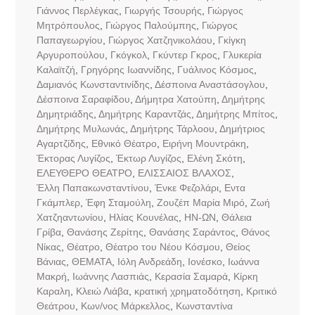
Γιάννος Περλέγκας
,
Γιωργής Τσουρής
,
Γιώργος
Μητρόπουλος
,
Γιώργος Παλούμπης
,
Γιώργος
Παπαγεωργίου
,
Γιώργος Χατζηνικολάου
,
Γκίγκη
Αργυροπούλου
,
Γκόγκολ
,
Γκύντερ Γκρος
,
Γλυκερία
Καλαϊτζή
,
Γρηγόρης Ιωαννίδης
,
Γυάλινος Κόσμος
,
Δαμιανός Κωνσταντινίδης
,
Δέσποινα Αναστάσογλου
,
Δέσποινα Σαραφίδου
,
Δήμητρα Χατούπη
,
Δημήτρης
Δημητριάδης
,
Δημήτρης Καραντζάς
,
Δημήτρης Μπίτος
,
Δημήτρης Μυλωνάς
,
Δημήτρης Τάρλοου
,
Δημήτριος
Αγαρτζίδης
,
Εθνικό Θέατρο
,
Ειρήνη Μουντράκη
,
Έκτορας Λυγίζος
,
Έκτωρ Λυγίζος
,
Ελένη Σκότη
,
ΕΛΕΥΘΕΡΟ ΘΕΑΤΡΟ
,
ΕΛΙΣΣΑΙΟΣ ΒΛΑΧΟΣ
,
Έλλη Παπακωνσταντίνου
,
Ένκε Φεζολάρι
,
Εντα
Γκάμπλερ
,
Έφη Σταμούλη
,
Ζουζέπ Μαρία Μιρό
,
Ζωή
Χατζηαντωνίου
,
Ηλίας Κουνέλας
,
ΗΝ-ΩΝ
,
Θάλεια
Γρίβα
,
Θανάσης Ζερίτης
,
Θανάσης Σαράντος
,
Θάνος
Νίκας
,
Θέατρο
,
Θέατρο του Νέου Κόσμου
,
Θείος
Βάνιας
,
ΘΕΜΑΤΑ
,
Ιόλη Ανδρεάδη
,
Ιονέσκο
,
Ιωάννα
Μακρή
,
Ιωάννης Λασπιάς
,
Κερασία Σαμαρά
,
Κίρκη
Καραλη
,
Κλειώ Λιάβα
,
κρατική χρηματοδότηση
,
Κριτικό
Θεάτρου
,
Κων/νος Μάρκελλος
,
Κωνσταντίνα