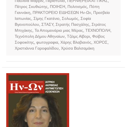
Παυλίνα Μάρβιν
,
Περιστύλιο
,
ΠΕΡΙΦΕΡΕΙΑ ΑΤΤΙΚΗΣ
,
Πέτρος Σκυθιώτης
,
ΠΟΙΗΣΗ
,
Πολιτισμός
,
Πόπη
Γιαννάκη
,
ΠΡΑΚΤΟΡΕΙΟ ΕΙΔΗΣΕΩΝ Ην-Ων
,
Πρεσβεία
Ιαπωνίας
,
Σίμης Γκατένιο
,
Σολωμός
,
Σοφία
Βγενοπούλου
,
ΣΤΑΣΥ
,
Στρατής Πασχάλης
,
Στράτος
Μπιχάκης
,
Τα Απομεινάρια μιας Μέρας
,
ΤΕΧΝΟΠΟΛΗ
,
Τεχνόπολη Δήμου Αθηναίων
,
Τζέιμς Αϊβορι
,
Φοίβος
Σοφοικίτης
,
φωτογραφια
,
Χάρης Βλαβιανός
,
ΧΟΡΟΣ
,
Χριστιάννα Γαροφαλίδου
,
Χρύσα Βαλσαμάκη