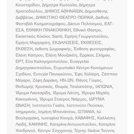
Κουστερίδου
,
Δήμητρα Κωτούλα
,
Δήμητρα
Χριστοδούλου
,
ΔΗΜΟΣ ΑΘΗΝΑΙΩΝ
,
Δημοσθένης
Δαββέτας
,
ΔΗΜΟΤΙΚΟ ΘΕΑΤΡΟ ΠΕΙΡΑΙΑ
,
Διεθνές
Φεστιβάλ Κινηματογράφου
,
Δίκτυο Πολιτισμού
,
ΕΑΤ-
ΕΣΑ
,
ΕΘΝΙΚΗ ΠΙΝΑΚΟΘΗΚΗ
,
Εθνικό Θέατρο
,
Εικαστικός Κύκλος Sianti
,
Ειρήνη Γεωργοπούλου
,
Ειρήνη Μαργαρίτη
,
ΕΚΔΗΛΩΣΕΙΣ
,
ΕΚΘΕΣΕΙΣ
,
ΕΚΘΕΣΗ
,
έκθεση ζωγραφικής
,
Έκθεση φωτογραφίας
,
Ελένη Κάπρου
,
Ελένη Μουζακίτη
,
Ερρίκος Σλήμαν
,
ΕΡΤ
,
Εύα Καλογηροπούλου
,
Ευαγγελία
Δημητρακοπούλου
,
Ευρωπαϊκό Κέντρο Κινούμενων
Σχεδίων
,
Ευτυχία Παναγιώτου
,
Έφη Χαλιόρη
,
Ζάππειο
Μέγαρο
,
Ζέφη Δαράκη
,
ΗΝ-ΩΝ
,
Θάνος Γώγος
,
Θοδωρής Χρυσικός
,
Θωμάς Τσαλαπάτης
,
ΙΑΠΩΝΙΑ
,
Ίδρυμα Λασκαρίδη
,
Ίδρυμα Λάτση
,
Ίδρυμα Μιχάλη
Κακογιάννη
,
Ίδρυμα Σταύρος Νιάρχος
,
ΙΔΡΥΜΑ
ΩΝΑΣΗ
,
Ινστιτούτο Γκαίτε
,
Ινστιτούτο Πούσκιν
,
Ισημερινός
,
Ισμήνη Μπονάτσου
,
ΙΣΠΑΝΙΑ
,
Ιώ
Βουλγαράκη
,
Ιωσηφίνα Κοσμά
,
ΚΑΒΑΦΗΣ
,
Καλλιόπη
Λιαδή
,
ΚΑΜΙΝΗΣ
,
Κατερίνα Αντωνοπούλου
,
Κατερίνα
Χανδρινού
,
Κέντρο Σύγχρονης Τέχνης Ιλεάνα Τούντα
,