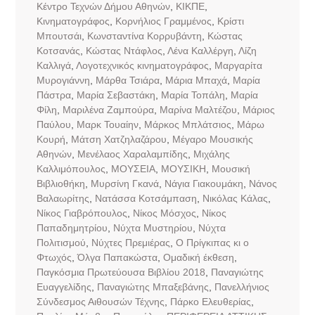
Κέντρο Τεχνών Δήμου Αθηνών
,
ΚΙΚΠΕ
,
Κινηματογράφος
,
Κορνήλιος Γραμμένος
,
Κρίστι
Μπουτσάι
,
Κωνσταντίνα Κορρυβάντη
,
Κώστας
Κοτσανάς
,
Κώστας Ντάφλος
,
Λένα Καλλέργη
,
Λίζη
Καλλιγά
,
Λογοτεχνικός κινηματογράφος
,
Μαργαρίτα
Μυρογιάννη
,
Μάρθα Τσιάρα
,
Μάρια Μπαχά
,
Μαρία
Πάστρα
,
Μαρία Σεβαστάκη
,
Μαρία Τοπάλη
,
Μαρία
Φίλη
,
Μαριλένα Ζαμπούρα
,
Μαρίνα Μαλτέζου
,
Μάριος
Παύλου
,
Μαρκ Τουαίην
,
Μάρκος Μπλάτσιος
,
Μάρω
Κουρή
,
Μάτση Χατζηλαζάρου
,
Μέγαρο Μουσικής
Αθηνών
,
Μενέλαος Χαραλαμπίδης
,
Μιχάλης
Καλλιμόπουλος
,
ΜΟΥΣΕΙΑ
,
ΜΟΥΣΙΚΗ
,
Μουσική
Βιβλιοθήκη
,
Μυρσίνη Γκανά
,
Νάγια Γιακουμάκη
,
Νάνος
Βαλαωρίτης
,
Νατάσσα Κοτσάμπαση
,
Νικόλας Κάλας
,
Νίκος Γιαβρόπουλος
,
Νίκος Μόσχος
,
Νίκος
Παπαδημητρίου
,
Νύχτα Μυστηρίου
,
Νύχτα
Πολιτισμού
,
Νύχτες Πρεμιέρας
,
Ο Πρίγκιπας κι ο
Φτωχός
,
Όλγα Παπακώστα
,
Ομαδική έκθεση
,
Παγκόσμια Πρωτεύουσα Βιβλίου 2018
,
Παναγιώτης
Ευαγγελίδης
,
Παναγιώτης Μπαξεβάνης
,
Πανελλήνιος
Σύνδεσμος Αιθουσών Τέχνης
,
Πάρκο Ελευθερίας
,