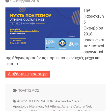
3 Οκτωβρίου 2018
Τράπεζας- ΕΚΤ
Κατάργηση βιβλιαρίων Υγείας
Την
Ημερήσιο Δελτίο Τιμών
Παρασκευή
Συναλλάγματος &
5
Τραπεζογραμματίων 7-3-2019
Οκτωβρίου
Ημερήσιο Δελτίο Τιμών
Συναλλάγματος &
2018
Τραπεζογραμματίων 4-3-2019
μουσεία και
Κάθοδος αγροτών
πολιτιστικοί
Δικαιοσύνη
οργανισμοί
της Αθήνας κρατούν τις πόρτες τους ανοιχτές μέχρι και
μετά τα
Διαβάστε περισσότερα
ΠΟΛΙΤΙΣΜΟΣ
ABYSS ILLUMINATION
,
Alexandra Sarah
,
Apostolos Ntelakos
,
Art Athina
,
Athens Culture Net
,