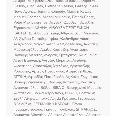
Aκτιβιστικό βιβλιοπωλείο
,
Back to basics
,
Dépôt Art
Gallery
,
Dino Sato
,
Eleftheria Tseliou
,
Gallery
,
In-On
News Agency
,
Jemma Kennedy
,
Macklin Kowal
,
Manuel Ocampo
,
Mihael Milunovic
,
Patrick Fabre
,
Peter Max Lawrence
,
Αγγελική Δουβέρη
,
Αγγελική
Ξηρόκωστα
,
ΑΘΗΝΑ
,
ΑΙΘΟΥΣΑ ΠΕΡΙΤΕΧΝΩΝ
ΚΑΡΤΕΡΗΣ
,
Αίθουσα Τέχνης Αθηνών
,
Αίμη Μελετίου
,
Αλεξάνδρα Παπαδημητρίου
,
Αλέξανδρος Λάιος
,
Αλέξανδρος Μαγκανιώτης
,
Αλέξιος Μάινας
,
Άλκηστις
Μαυροκεφάλου
,
Αμαλία Κουτσίδη
,
Αναστάσης
Παναγής Μελέτης
,
Ανδρέας Εμπειρίκος
,
Άννα Γρίβα
,
Άντα Πετρανάκη
,
Αντρέας Μαράτος
,
Αντώνης
Φωστιέρης
,
Απόστολος Ντελάκος
,
Αριστοτέλης
Ρουφάνης
,
Άρτεμις Ποταμιάνου
,
Ατομική έκθεση
,
ΑΤΤΙΚΗ
,
Αφροδίτη Παπαδουλή
,
Αχιλλέας Ζωγράφος
,
Βασίλης Ζηδιανάκης
,
Βασίλης Κοτρότσς
,
Βασιλική
Αντωνοπούλου
,
Βιβλία
,
ΒΙΒΛΙΟ
,
Βιομηχανικό Μουσείο
Φωταερίου
,
Βούλα Φερεντίνου
,
ΒΟΥΛΗ
,
Βρετανική
Σχολή Αθηνών
,
Γενικά Αρχεία Κράτους
,
Γεννάδειος
Βιβλιοθήκη
,
ΓΕΡΜΑΝΙΚΗ ΚΑΤΟΧΗ
,
Γιάννα
Γραμματοπούλου
,
Γιάννης Γκλαβίνας
,
ΔΗΜΑΡΧΟΣ
,
Δήμαρχος Αθηναίων
,
Δήμητρα Δημοπούλου
,
Δήμητρα