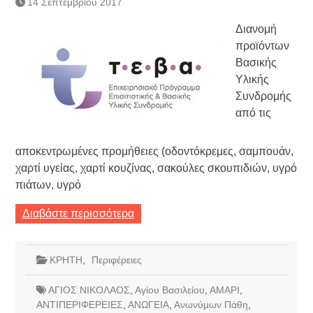
14 Σεπτεμβρίου 2017
Συνεργασία Αγγλικής
Τράπεζας- ΕΚΤ
Διανομή
Κατάργηση βιβλιαρίων Υγείας
προϊόντων
Ημερήσιο Δελτίο Τιμών
Συναλλάγματος &
Βασικής
Τραπεζογραμματίων 7-3-2019
Υλικής
Ημερήσιο Δελτίο Τιμών
Συνδρομής
Συναλλάγματος &
από τις
Τραπεζογραμματίων 4-3-2019
Κάθοδος αγροτών
αποκεντρωμένες προμήθειες (οδοντόκρεμες, σαμπουάν,
χαρτί υγείας, χαρτί κουζίνας, σακούλες σκουπιδιών, υγρό
πιάτων, υγρό
Διαβάστε περισσότερα
ΚΡΗΤΗ
,
Περιφέρειες
ΑΓΙΟΣ ΝΙΚΟΛΑΟΣ
,
Αγίου Βασιλείου
,
ΑΜΑΡΙ
,
ΑΝΤΙΠΕΡΙΦΕΡΕΙΕΣ
,
ΑΝΩΓΕΙΑ
,
Ανωνύμων Πάθη
,