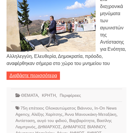
διαχρονικά
μηνύματα
των
αγωνιστών
της
Αντίστασης
για Ενότητα,
Αλληλεγγύη, Ελευθερία, Δημοκρατία, πρόοδο,
αναφέρθηκαν σήμερα στο χώρο του μνημείου του
Διαβάστε περισσότερα
ΘΕΜΑΤΑ
,
ΚΡΗΤΗ
,
Περιφέρειες
75η επέτειος Ολοκαυτώματος Βιάννου
,
In-On News
Agency
,
Αλέξης Χαρίτσης
,
Άννα Μανουκάκη-Μεταξάκη
,
Αντίσταση
,
αυγό του φιδιού
,
Βαρβαρότητα
,
Βασίλης
Λαμπρινός
,
ΔΗΜΑΡΧΟΣ
,
ΔΗΜΑΡΧΟΣ ΒΙΑΝΝΟΥ
,
Δήμαρχος Ηρακλείου
,
Δήμοι
,
ΔΗΜΟΣ
,
ΔΗΜΟΣ