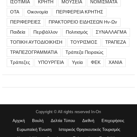
ΙΣΟΤΙΜΙΑ
ΚΡΗΤΗ
ΜΟΥΣΕΙΑ
ΝΟΜΙΣΜΑΤΑ
ΟΤΑ
Οικονομία
ΠΕΡΙΦΕΡΕΙΑ ΚΡΗΤΗΣ
ΠΕΡΙΦΕΡΕΙΕΣ
ΠΡΑΚΤΟΡΕΙΟ ΕΙΔΗΣΕΩΝ Ην-Ων
Παιδεία
Περιβάλλον
Πολιτισμός
ΣΥΝΑΛΛΑΓΜΑ
ΤΟΠΙΚΗ ΑΥΤΟΔΙΟΙΚΗΣΗ
ΤΟΥΡΙΣΜΟΣ
ΤΡΑΠΕΖΑ
ΤΡΑΠΕΖΟΓΡΑΜΜΑΤΙΑ
Τράπεζα Πειραιώς
Τράπεζες
ΥΠΟΥΡΓΕΙΑ
Υγεία
ΦΕΚ
ΧΑΝΙΑ
Copyright © All rights reserved In-On
Αρχική
Βουλή
Δελτία Τύπου
Διεθνή
Επιχειρήσεις
Ευρωπαϊκή Ένωση
Ιστορικός Θρησκευτικός Τουρισμός