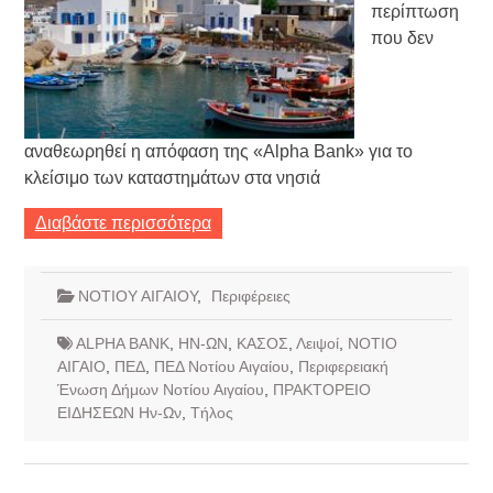
περίπτωση
που δεν
αναθεωρηθεί η απόφαση της «Alpha Bank» για το
κλείσιμο των καταστημάτων στα νησιά
Διαβάστε περισσότερα
ΝΟΤΙΟΥ ΑΙΓΑΙΟΥ
,
Περιφέρειες
ALPHA BANK
,
ΗΝ-ΩΝ
,
ΚΑΣΟΣ
,
Λειψοί
,
ΝΟΤΙΟ
ΑΙΓΑΙΟ
,
ΠΕΔ
,
ΠΕΔ Νοτίου Αιγαίου
,
Περιφερειακή
Ένωση Δήμων Νοτίου Αιγαίου
,
ΠΡΑΚΤΟΡΕΙΟ
ΕΙΔΗΣΕΩΝ Ην-Ων
,
Τήλος