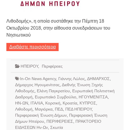
Λιθοδομής», η οποία συστάθηκε την Πέμπτη 18
Οκτωβρίου 2018, στην αίθουσα συνεδριάσεων του
Νησιωτικού
Διαβάστε περισσότερα
ΗΠΕΙΡΟΥ
,
Περιφέρειες
In-On News Agency
,
Γιάννης Λώλος
,
ΔΗΜΑΡΧΟΣ
,
Δήμαρχος Ηγουμενίτσας
,
Διεθνής Ένωση Ξηρής
Λιθοδομής
,
Ελένη Παγκρατίου
,
Ευρωπαϊκή Πολιτιστική
Διαδρομή
,
Ευρωπαϊκό Συμβούλιο
,
ΗΓΟΥΜΕΝΙΤΣΑ
,
ΗΝ-ΩΝ
,
ΙΤΑΛΙΑ
,
Κορσική
,
Κροατία
,
ΚΥΠΡΟΣ
,
Λιθοδομή
,
Μαγιόρκα
,
ΠΕΔ
,
ΠΕΔ ΗΠΕΙΡΟΥ
,
Περιφερειακή Ένωση Δήμων
,
Περιφερειακή Ένωση
Δήμων Ηπείρου
,
ΠΕΡΙΦΕΡΕΙΕΣ
,
ΠΡΑΚΤΟΡΕΙΟ
ΕΙΔΗΣΕΩΝ Ην-Ων
,
Σκωτία