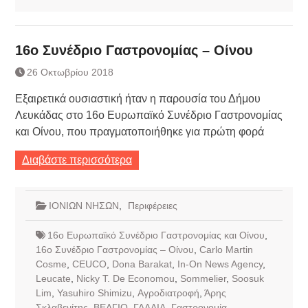
16ο Συνέδριο Γαστρονομίας – Οίνου
26 Οκτωβρίου 2018
Εξαιρετικά ουσιαστική ήταν η παρουσία του Δήμου
Λευκάδας στο 16ο Ευρωπαϊκό Συνέδριο Γαστρονομίας
και Οίνου, που πραγματοποιήθηκε για πρώτη φορά
Διαβάστε περισσότερα
ΙΟΝΙΩΝ ΝΗΣΩΝ
,
Περιφέρειες
16ο Ευρωπαϊκό Συνέδριο Γαστρονομίας και Οίνου
,
16ο Συνέδριο Γαστρονομίας – Οίνου
,
Carlo Martin
Cosme
,
CEUCO
,
Dona Barakat
,
In-On News Agency
,
Leucate
,
Nicky T. De Economou
,
Sommelier
,
Soosuk
Lim
,
Yasuhiro Shimizu
,
Αγροδιατροφή
,
Άρης
Σκλαβενίτης
,
ΒΕΛΓΙΟ
,
ΓΑΛΛΙΑ
,
Γαστρονομία
,