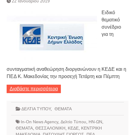
22 Ιανουαρίου 2019
Τράπεζας- ΕΚΤ
Κατάργηση βιβλιαρίων Υγείας
Ειδικό
Ημερήσιο Δελτίο Τιμών
θεματικό
Συναλλάγματος &
συνέδριο
Τραπεζογραμματίων 7-3-2019
Ημερήσιο Δελτίο Τιμών
για τη
Συναλλάγματος &
Τραπεζογραμματίων 4-3-2019
Κάθοδος αγροτών
Δικαιοσύνη
συνταγματική αναθεώρηση διοργανώνουν η ΚΕΔΕ και η
ΠΕΔ Κ. Μακεδονίας την προσεχή Τετάρτη και Πέμπτη
Διαβάστε περισσότερα
ΔΕΛΤΙΑ ΤΥΠΟΥ
,
ΘΕΜΑΤΑ
In-On News Agency
,
Δελτίο Τύπου
,
ΗΝ-ΩΝ
,
ΘΕΜΑΤΑ
,
ΘΕΣΣΑΛΟΝΙΚΗ
,
ΚΕΔΕ
,
ΚΕΝΤΡΙΚΗ
ΜΑΚΕΔΟΝΙΑ
,
ΠΑΤΟΥΛΗΣ ΓΙΩΡΓΟΣ
,
ΠΕΔ
,