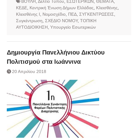
ΒΟΥΛΗ
,
Δελτίο Τύπου
,
ΕΣΩΤΕΡΙΚΩΝ
,
ΘΕΜΑΤΑ
,
ΚΕΔΕ
,
Κεντρική Ένωση Δήμων Ελλάδας
,
Κλεισθένης
,
Κλεισθένης Ι
,
Νομοσχέδιο
,
ΠΕΔ
,
ΣΥΓΚΕΝΤΡΩΣΕΙΣ
,
Συγκέντρωση
,
ΣΧΕΔΙΟ ΝΟΜΟΥ
,
ΤΟΠΙΚΗ
ΑΥΤΟΔΙΟΙΚΗΣΗ
,
Υπουργείο Εσωτερικών
Δημιουργία Πανελλήνιου Δικτύου
Πολιτισμού στα Ιωάννινα
20 Απριλίου 2018