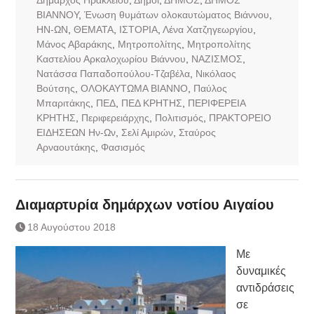
ΒΙΑΝΝΟΥ
,
Ένωση θυμάτων ολοκαυτώματος Βιάννου
,
ΗΝ-ΩΝ
,
ΘΕΜΑΤΑ
,
ΙΣΤΟΡΙΑ
,
Λένα Χατζηγεωργίου
,
Μάνος Αβαράκης
,
Μητροπολίτης
,
Μητροπολίτης
Καστελίου Αρκαλοχωρίου Βιάννου
,
ΝΑΖΙΣΜΟΣ
,
Νατάσσα Παπαδοπούλου-Τζαβέλα
,
Νικόλαος
Βούτσης
,
ΟΛΟΚΑΥΤΩΜΑ ΒΙΑΝΝΟ
,
Παύλος
Μπαριτάκης
,
ΠΕΔ
,
ΠΕΔ ΚΡΗΤΗΣ
,
ΠΕΡΙΦΕΡΕΙΑ
ΚΡΗΤΗΣ
,
Περιφερειάρχης
,
Πολιτισμός
,
ΠΡΑΚΤΟΡΕΙΟ
ΕΙΔΗΣΕΩΝ Ην-Ων
,
Σελί Αμιρών
,
Σταύρος
Αρναουτάκης
,
Φασισμός
Διαμαρτυρία δημάρχων νοτίου Αιγαίου
18 Αυγούστου 2018
Με
δυναμικές
αντιδράσεις
σε