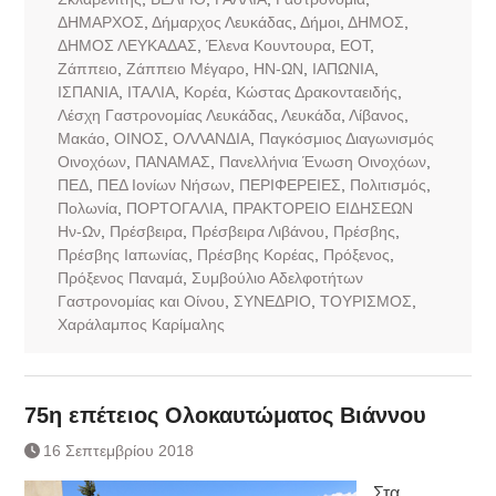
ΔΗΜΑΡΧΟΣ
,
Δήμαρχος Λευκάδας
,
Δήμοι
,
ΔΗΜΟΣ
,
ΔΗΜΟΣ ΛΕΥΚΑΔΑΣ
,
Έλενα Κουντουρα
,
ΕΟΤ
,
Ζάππειο
,
Ζάππειο Μέγαρο
,
ΗΝ-ΩΝ
,
ΙΑΠΩΝΙΑ
,
ΙΣΠΑΝΙΑ
,
ΙΤΑΛΙΑ
,
Κορέα
,
Κώστας Δρακονταειδής
,
Λέσχη Γαστρονομίας Λευκάδας
,
Λευκάδα
,
Λίβανος
,
Μακάο
,
ΟΙΝΟΣ
,
ΟΛΛΑΝΔΙΑ
,
Παγκόσμιος Διαγωνισμός
Οινοχόων
,
ΠΑΝΑΜΑΣ
,
Πανελλήνια Ένωση Οινοχόων
,
ΠΕΔ
,
ΠΕΔ Ιονίων Νήσων
,
ΠΕΡΙΦΕΡΕΙΕΣ
,
Πολιτισμός
,
Πολωνία
,
ΠΟΡΤΟΓΑΛΙΑ
,
ΠΡΑΚΤΟΡΕΙΟ ΕΙΔΗΣΕΩΝ
Ην-Ων
,
Πρέσβειρα
,
Πρέσβειρα Λιβάνου
,
Πρέσβης
,
Πρέσβης Ιαπωνίας
,
Πρέσβης Κορέας
,
Πρόξενος
,
Πρόξενος Παναμά
,
Συμβούλιο Αδελφοτήτων
Γαστρονομίας και Οίνου
,
ΣΥΝΕΔΡΙΟ
,
ΤΟΥΡΙΣΜΟΣ
,
Χαράλαμπος Καρίμαλης
75η επέτειος Ολοκαυτώματος Βιάννου
16 Σεπτεμβρίου 2018
Στα