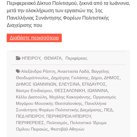
Περιφερειακό Δίκτυο Πολιτισμού, ξεκινά από τα Ιωάννινα,
μετά την ολοκλήρωση των εργασιών της 1ης
Πανελλήνιας Συνάντησης Φορέων Πολιτιστικής
Διαχείρισης που
Διαβάστε περισσότερα
ΗΠΕΙΡΟΥ
,
ΘΕΜΑΤΑ
,
Περιφέρειες
Αλεξάνδρα Ράπτη
,
Αναστασία Λαδά
,
Βαγγέλης
Θεοδωρόπουλος
,
Δημήτρης Γιολάσης
,
Δήμοι
,
ΔΗΜΟΣ
,
ΔΗΜΟΣ ΙΩΑΝΝΙΝΩΝ
,
ΕΛΕΥΣΙΝΑ
,
ΕΠΙΔΑΥΡΟΣ
,
θέατρο Επιδαύρου
,
ΘΕΣΣΑΛΟΝΙΚΗ
,
ΙΩΑΝΝΙΝΑ
,
Κέλλυ Διαπούλη
,
Μιχάλης Κακογιάννης
,
Οργανισμός
Μεγάρου Μουσικής Θεσσαλονίκης
,
Πανελλήνια
Συνάντηση Φορέων Πολιτιστικής Διαχείρισης
,
ΠΕΔ
,
ΠΕΔ ΗΠΕΙΡΟΥ
,
ΠΕΡΙΦΕΡΕΙΑ ΗΠΕΙΡΟΥ
,
ΠΕΡΙΦΕΡΕΙΕΣ
,
Πολιτισμός
,
Πολιτιστικό Ίδρυμα
Ομίλου Πειραιώς
,
Φεστιβάλ Αθηνών