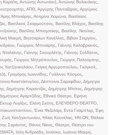
νη Καράλη
,
Αντώνης Αντωνίου)
,
Αντώνης Βολανάκης
,
Κουτρουμπής
,
ΑΠΘ
,
Αργύρης Πανταζάρας
,
Αργύριος
,
Άρης Μπινιάρης
,
Ασημίνα Χειμώνα
,
Βασίλειος
ζάς
,
Βασίλειος Σκαρμούτσος
,
Βασίλης Βλάχος
,
Βασίλης
ντζούκης
,
Βασίλης Μπισμπίκης
,
Βασίλης Νούλας
,
λική Μακρή
,
Βησσαρίων Κανέλλος
,
Βίβιαν Στεργίου
,
Ανδρέου
,
Γεώργιος Μπινιάρης
,
Γιάννης Καλαβριανός
,
ς Νταλιάνης
,
Γιάννης Σκουρλέτης
,
Γιάννης Σολδάτος
,
σουρής
,
Γιώργος Μητρόπουλος
,
Γιώργος Παλούμπης
,
ος Χατζηνικολάου
,
Γκίγκη Αργυροπούλου
,
Γκόγκολ
,
τζή
,
Γρηγόρης Ιωαννίδης
,
Γυάλινος Κόσμος
,
ποινα Αναστάσογλου
,
Δέσποινα Σαραφίδου
,
Δήμητρα
ης
,
Δημήτρης Καραντζάς
,
Δημήτρης Μπίτος
,
Δημήτρης
Δημήτριος Αγαρτζίδης
,
Εθνικό Θέατρο
,
Ειρήνη
Έκτωρ Λυγίζος
,
Ελένη Σκότη
,
ΕΛΕΥΘΕΡΟ ΘΕΑΤΡΟ
,
πακωνσταντίνου
,
Ένκε Φεζολάρι
,
Εντα Γκάμπλερ
,
Έφη
,
Ζωή Χατζηαντωνίου
,
Ηλίας Κουνέλας
,
ΗΝ-ΩΝ
,
Θάλεια
σης Σαράντος
,
Θάνος Νίκας
,
Θέατρο
,
Θέατρο του
ΕΜΑΤΑ
,
Ιόλη Ανδρεάδη
,
Ιονέσκο
,
Ιωάννα Μακρή
,