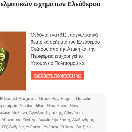
ελματικών σχημάτων Ελεύθερου
Τιμών
ων 7-3-2019
Τιμών
Ογδόντα ένα (81) επαγγελματικά
ων 4-3-2019
θεατρικά σχήματα του Ελεύθερου
ν
Θεάτρου από την Αττική και την
Περιφέρεια επιχορηγεί το
Υπουργείο Πολιτισμού και
Διαβάστε περισσότερα
Donald Margulies
,
Greek Play Project
,
Herculin
ή εταιρεία
,
Nicolas Billon
,
Nina Raine
,
Nova
γελική Μυλωνά
,
Άγγελος Τερζάκης
,
Αθανάσιος
,
Αθανάσιος Ζερίτης
,
Αιμιλία Υψηλάντη
,
Αλέξανδρος
ΙΟΥ
,
Ανδρέας Ανδρέου
,
Ανδρέας Στάϊκος
,
Άντζελα