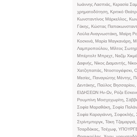
Ιωάννης Λασπιάς
,
Κερασία Σα
χρηματοδότηση
,
Κριτικό Θεάτ
Κωνσταντίνος Μάρκελλος
,
Κων
Γάκης
,
Κώστας Παπακωνσταντ
Λούλα Αναγνωστάκη
,
Μαίρη Ρ
Κοσκινά
,
Μαρία Μαγκανάρη
,
Μ
Λαμπροπούλου
,
Μίλτος Σωτηρ
Μπέρτολτ Μπρεχτ
,
Ναζίμ Χικμέ
Δαφνής
,
Νίκος Διαμαντής
,
Νίκο
Χατζηπαπάς
,
Ντοστογιέφσκι
,
Ο
Μεσίες
,
Παναγιώτης Μέντης
,
Π
Δεντάκης
,
Παύλος Βησσαρίου
,
ΕΙΔΗΣΕΩΝ Ην-Ων
,
Ρόζα Εσκεν
Ρουμπίνη Μοσχοχωρίτη
,
Σάββ
Σοφία Μαραθάκη
,
Σοφία Παλάν
Σοφία Καραγιάννη
,
Σοφοκλής
,
Στρίντμπεργκ
,
Τάκη Τζαμαργιά
Τσαρδάκας
,
Τσέχωφ
,
ΥΠΟΥΡΓΕ
Φραγκούλης
,
Χορν
,
χρηματοδ