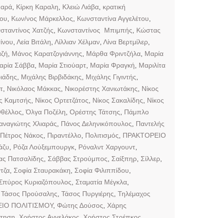
μαρά
,
Κίρκη Καραλη
,
Κλειώ Λιάβα
,
κρατική
ρου
,
Κων/νος Μάρκελλος
,
Κωνσταντίνα Αγγελέτου
,
σταντίνος Χατζής
,
Κωνσταντίνος Μπιμπής
,
Κώστας
ίνου
,
Λεία Βιτάλη
,
Λίλλιαν Χέλμαν
,
Λίνα Βερτμίλερ
,
αζή
,
Μάνος Καρατζογιάννης
,
Μάρθα Φριντζήλα
,
Μαρία
αρία Σάββα
,
Μαρία Στιούαρτ
,
Μαρία Φραγκή
,
Μαριλίτα
ιάδης
,
Μιχάλης Βιρβιδάκης
,
Μιχάλης Γιγιντής
,
τ
,
Νικόλαος Μάκκας
,
Νικορέστης Χανιωτάκης
,
Νίκος
ς Καμτσής
,
Νίκος Ορτετζάτος
,
Νίκος Σακαλίδης
,
Νίκος
θέλλος
,
Όλγα Ποζέλη
,
Ορέστης Τάτσης
,
Πάμπλο
αναγιώτης Χλιαράς
,
Πάνος Δεληνικόπουλος
,
Παντελής
Πέτρος Νάκος
,
Πιραντέλλο
,
Πολιτισμός
,
ΠΡΑΚΤΟΡΕΙΟ
άζυ
,
Ρόζα Λούξεμπουργκ
,
Ρόναλντ Χαργουντ
,
ας Πατσαλίδης
,
Σάββας Στρούμπος
,
Σαίξπηρ
,
Σίλλερ
,
τζα
,
Σοφία Σταυρακάκη
,
Σοφία Φιλιππίδου
,
Σπύρος Κυριαζόπουλος
,
Σταματία Μέγκλα
,
,
Τάσος Προύσαλης
,
Τάσος Πυργιέρης
,
Τηλέμαχος
ΙΟ ΠΟΛΙΤΙΣΜΟΥ
,
Φώτης Δούσος
,
Χάρης
ότηση
,
Χρήστος Αγγελάκος
,
Χρήστος Στρέπκος
,