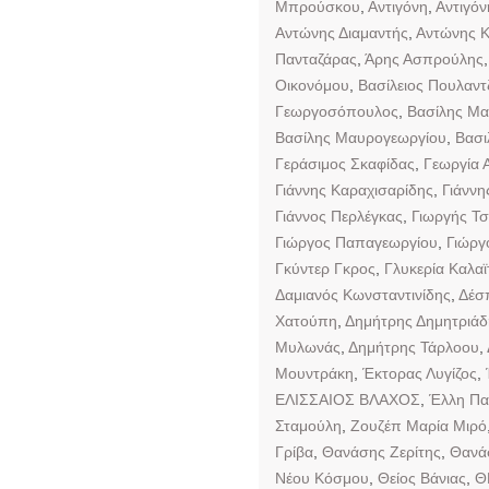
Μπρούσκου
,
Αντιγόνη
,
Αντιγό
Αντώνης Διαμαντής
,
Αντώνης 
Πανταζάρας
,
Άρης Ασπρούλης
Οικονόμου
,
Βασίλειος Πουλαντ
Γεωργοσόπουλος
,
Βασίλης Μα
Βασίλης Μαυρογεωργίου
,
Βασι
Γεράσιμος Σκαφίδας
,
Γεωργία 
Γιάννης Καραχισαρίδης
,
Γιάννη
Γιάννος Περλέγκας
,
Γιωργής Τ
Γιώργος Παπαγεωργίου
,
Γιώργ
Γκύντερ Γκρος
,
Γλυκερία Καλαϊ
Δαμιανός Κωνσταντινίδης
,
Δέσ
Χατούπη
,
Δημήτρης Δημητριάδ
Μυλωνάς
,
Δημήτρης Τάρλοου
,
Μουντράκη
,
Έκτορας Λυγίζος
,
ΕΛΙΣΣΑΙΟΣ ΒΛΑΧΟΣ
,
Έλλη Πα
Σταμούλη
,
Ζουζέπ Μαρία Μιρό
Γρίβα
,
Θανάσης Ζερίτης
,
Θανά
Νέου Κόσμου
,
Θείος Βάνιας
,
Θ