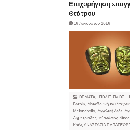
Επιχορήγηση επαγγ
Ημερήσιο Δελτίο 
Θεάτρου
Συναλλάγματος &
Τραπεζογραμματί
18 Αυγούστου 2018
Ημερήσιο Δελτίο 
Συναλλάγματος &
Τραπεζογραμματί
Κάθοδος αγροτώ
ΘΕΜΑΤΑ
,
ΠΟΛΙΤΙΣΜΟΣ
Barbin
,
Mακεδονική καλλιτεχνικ
Melancholia
,
Αγγελική Δέδε
,
Αγ
Δημητριάδης
,
Αθανάσιος Νίκας
Κοέν
,
ΑΝΑΣΤΑΣΙΑ ΠΑΠΑΓΕΩΡΓ