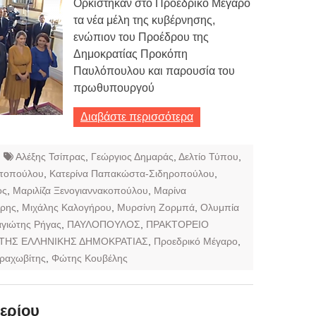
Ορκίστηκαν στο Προεδρικό Μέγαρο
τα νέα μέλη της κυβέρνησης,
ενώπιον του Προέδρου της
Δημοκρατίας Προκόπη
Παυλόπουλου και παρουσία του
πρωθυπουργού
Διαβάστε περισσότερα
Αλέξης Τσίπρας
,
Γεώργιος Δημαράς
,
Δελτίο Τύπου
,
οτοπούλου
,
Κατερίνα Παπακώστα-Σιδηροπούλου
,
ος
,
Μαριλίζα Ξενογιαννακοπούλου
,
Μαρίνα
ρης
,
Μιχάλης Καλογήρου
,
Μυρσίνη Ζορμπά
,
Ολυμπία
γιώτης Ρήγας
,
ΠΑΥΛΟΠΟΥΛΟΣ
,
ΠΡΑΚΤΟΡΕΙΟ
 ΤΗΣ ΕΛΛΗΝΙΚΗΣ ΔΗΜΟΚΡΑΤΙΑΣ
,
Προεδρικό Μέγαρο
,
ραχωβίτης
,
Φώτης Κουβέλης
ερίου