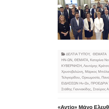
ΔΕΛΤΙΑ ΤΥΠΟΥ
,
ΘΕΜΑΤΑ
ΗΝ-ΩΝ
,
ΘΕΜΑΤΑ
,
Κατερίνα Ν
ΚΥΒΕΡΝΗΣΗ
,
Λευτέρης Κρέτσ
Χρυσοβελώνη
,
Μάρκος Μπόλα
Τελιγιορίδου
,
Ορκωμοσία
,
Πανα
ΕΙΔΗΣΕΩΝ Ην-Ων
,
ΠΡΟΕΔΡΙΑ
Στάθης Γιαννακίδης
,
Σταύρος Α
«Αντίο» Μάνο Ελευθ