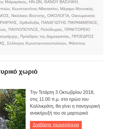
ιος Μεϊμαράκης
,
ΗΝ-ΩΝ
,
ΘΑΝΟΥ ΒΑΣΙΛΙΚΗ
,
σπιών
,
Κωνσταντίνος Αθανασίου
,
Μέγαρο Μουσικής
ΑΚΟΣ
,
Νικόλαος Βούτσης
,
ΟΙΚΟΛΟΓΙΑ
,
Οικουμενικός
ΡΙΑΡΧΗΣ
,
Ορθοδοξία
,
ΠΑΝΑΓΙΩΤΗΣ ΠΙΚΡΑΜΜΕΝΟΣ
,
εως
,
ΠΑΥΛΟΠΟΥΛΟΣ
,
Πολύδωρας
,
ΠΡΑΚΤΟΡΕΙΟ
ατριάρχης
,
Πρόεδρος της Δημοκρατίας
,
ΠΡΟΕΔΡΟΣ
ΑΣ
,
Σύλλογος Κωνσταντινουπολιτών
,
Φίλιππος
τυρικό χωριό
Την Τετάρτη 3 Οκτωβρίου 2018,
στις 11.00 π.μ. στο ηρώο του
Καλλικράτη, θα γίνει η πανηγυρική
ανακήρυξή του σε μαρτυρικό
Διαβάστε περισσότερα