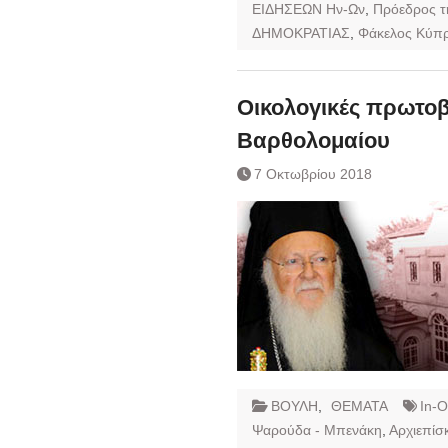
ΕΙΔΗΣΕΩΝ Ην-Ων
,
Πρόεδρος τ
ΔΗΜΟΚΡΑΤΙΑΣ
,
Φάκελος Κύπ
Οικολογικές πρωτοβ
Βαρθολομαίου
7 Οκτωβρίου 2018
ΒΟΥΛΗ
,
ΘΕΜΑΤΑ
In-
Ψαρούδα - Μπενάκη
,
Αρχιεπίσ