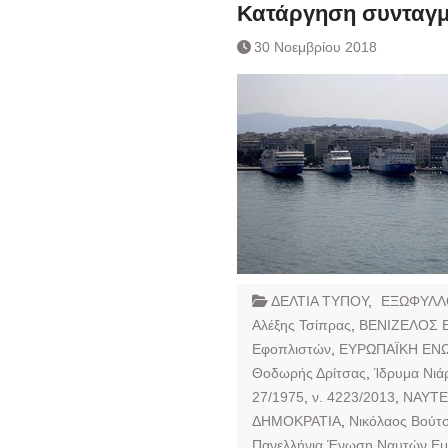
Ημερήσιο Δελτίο 
Κατάργηση συνταγμ
Συναλλάγματος &
30 Νοεμβρίου 2018
Τραπεζογραμματί
Ημερήσιο Δελτίο 
Συναλλάγματος &
Τραπεζογραμματί
Κάθοδος αγροτώ
Δικαιοσύνη
ΔΕΛΤΙΑ ΤΥΠΟΥ
,
ΕΞΩΦΥΛΛ
Αλέξης Τσίπρας
,
ΒΕΝΙΖΕΛΟΣ 
Εφοπλιστών
,
ΕΥΡΩΠΑΪΚΗ ΕΝ
Θοδωρής Δρίτσας
,
Ίδρυμα Νιά
27/1975
,
ν. 4223/2013
,
ΝΑΥΤΕ
ΔΗΜΟΚΡΑΤΙΑ
,
Νικόλαος Βούτ
Πανελλήνια Ένωση Ναυτών Εμ