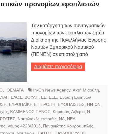
Τιμών
ατικών προνομίων εφοπλιστών
ων 7-3-2019
Τιμών
Την κατάργηση των συνταγματικών
προνομίων των εφοπλιστών ζητά η
ων 4-3-2019
Διοίκηση της Πανελλήνιας Ένωσης
ν
Ναυτών Εμπορικού Ναυτικού
(ΠΕΝΕΝ) σε επιστολή από
Διαβάστε περισσότερα
Ο
,
ΘΕΜΑΤΑ
In-On News Agency
,
Ακτή Μιαούλη
,
ΕΥΑΓΓΕΛΟΣ
,
ΒΟΥΛΗ
,
ΕΕ
,
ΕΕΕ
,
Ένωση Ελλήνων
ΩΣΗ
,
ΕΥΡΩΠΑΪΚΗ ΕΠΙΤΡΟΠΗ
,
ΕΦΟΠΛΙΣΤΕΣ
,
ΗΝ-ΩΝ
,
ρχος
,
ΚΑΜΜΕΝΟΣ ΠΑΝΟΣ
,
Κομισιόν
,
Λιβερία
,
Ν.
ΡΓΑΤΕΣ
,
Ναυτιλιακές εταιρείες
,
ΝΔ
,
ΝΕΑ
σης
,
νόμος 4223/2013
,
Παναγιώτης Κουρουμπλής
,
πορικού Ναυτικού.
,
ΠΑΣΟΚ
,
ΠΑΥΛΟΠΟΥΛΟΣ
,