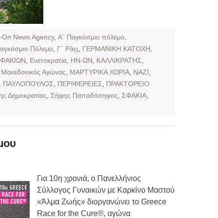
n-On News Agency
,
Α΄ Παγκόσμιο πόλεμο
,
Παγκόσμιο Πόλεμο
,
Γ΄ Ράιχ
,
ΓΕΡΜΑΝΙΚΗ ΚΑΤΟΧΗ
,
ΦΑΚΙΩΝ
,
Ενετοκρατία
,
ΗΝ-ΩΝ
,
ΚΑΛΛΙΚΡΑΤΗΣ
,
,
Μακεδονικός Αγώνας
,
ΜΑΡΤΥΡΙΚΑ ΧΩΡΙΑ
,
ΝΑΖΙ
,
,
ΠΑΥΛΟΠΟΥΛΟΣ
,
ΠΕΡΙΦΕΡΕΙΕΣ
,
ΠΡΑΚΤΟΡΕΙΟ
ης Δημοκρατίας
,
Σήφης Παπαδόσηφος
,
ΣΦΑΚΙΑ
,
μου
Για 10η χρονιά, ο Πανελλήνιος
Σύλλογος Γυναικών με Καρκίνο Μαστού
«Άλμα Ζωής» διοργανώνει το Greece
Race for the Cure®, αγώνα