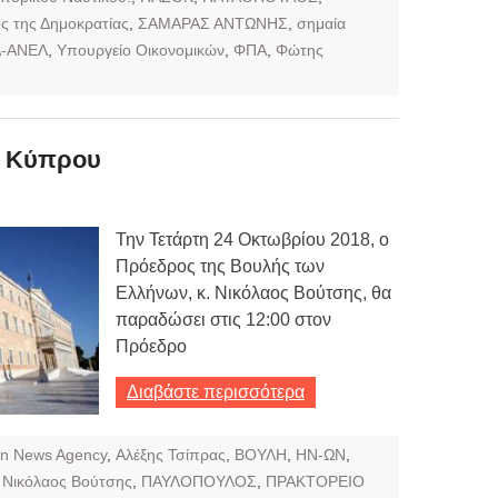
ς της Δημοκρατίας
,
ΣΑΜΑΡΑΣ ΑΝΤΩΝΗΣ
,
σημαία
Α-ΑΝΕΛ
,
Υπουργείο Οικονομικών
,
ΦΠΑ
,
Φώτης
 Κύπρου
Την Τετάρτη 24 Οκτωβρίου 2018, ο
Πρόεδρος της Βουλής των
Ελλήνων, κ. Νικόλαος Βούτσης, θα
παραδώσει στις 12:00 στον
Πρόεδρο
Διαβάστε περισσότερα
On News Agency
,
Αλέξης Τσίπρας
,
ΒΟΥΛΗ
,
ΗΝ-ΩΝ
,
,
Νικόλαος Βούτσης
,
ΠΑΥΛΟΠΟΥΛΟΣ
,
ΠΡΑΚΤΟΡΕΙΟ