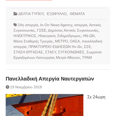
ΔΕΛΤΙΑ ΤΥΠΟΥ
,
ΕΞΩΦΥΛΛΟ
,
ΘΕΜΑΤΑ
24η απεργία
,
In-On News Agency
,
απεργία
,
Αστικές
Συγκοινωνίες
,
ΓΣΕΕ
,
Δημόσιες Αστικές Συγκοινωνίες
,
ΗΛΕΚΤΡΙΚΟΣ
,
Ηλεκτρικός Σιδηρόδρομος
,
ΗΝ-ΩΝ
,
Μέσα Σταθερής Τροχιάς
,
ΜΕΤΡΟ
,
ΟΑΣΑ
,
πανελλαδική
απεργία
,
ΠΡΑΚΤΟΡΕΙΟ ΕΙΔΗΣΕΩΝ Ην-Ων
,
ΣΣΕ
,
ΣΤΑΣΗ ΕΡΓΑΣΙΑΣ
,
ΣΤΑΣΥ
,
ΣΥΓΚΟΙΝΩΝΙΕΣ
,
Σωματείο
Εργαζομένων Λειτουργίας Μετρό Αθηνών
,
ΤΡΑΜ
Πανελλαδική Απεργία Ναυτεργατών
19 Νοεμβρίου 2018
Σε 24ωρη