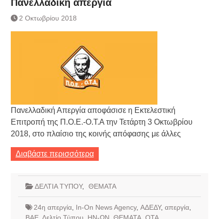
Πανελλαδική απεργία
2 Οκτωβρίου 2018
Πανελλαδική Απεργία αποφάσισε η Εκτελεστική
Επιτροπή της Π.Ο.Ε.-Ο.Τ.Α την Τετάρτη 3 Οκτωβρίου
2018, στο πλαίσιο της κοινής απόφασης με άλλες
Διαβάστε περισσότερα
ΔΕΛΤΙΑ ΤΥΠΟΥ
,
ΘΕΜΑΤΑ
24η απεργία
,
In-On News Agency
,
ΑΔΕΔΥ
,
απεργία
,
ΒΑΕ
,
Δελτίο Τύπου
,
ΗΝ-ΩΝ
,
ΘΕΜΑΤΑ
,
ΟΤΑ
,