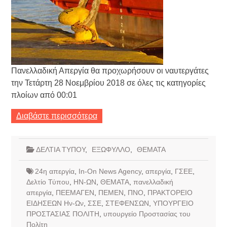
Πανελλαδική Απεργία θα προχωρήσουν οι ναυτεργάτες
την Τετάρτη 28 Νοεμβρίου 2018 σε όλες τις κατηγορίες
πλοίων από 00:01
Διαβάστε περισσότερα
ΔΕΛΤΙΑ ΤΥΠΟΥ
,
ΕΞΩΦΥΛΛΟ
,
ΘΕΜΑΤΑ
24η απεργία
,
In-On News Agency
,
απεργία
,
ΓΣΕΕ
,
Δελτίο Τύπου
,
ΗΝ-ΩΝ
,
ΘΕΜΑΤΑ
,
πανελλαδική
απεργία
,
ΠΕΕΜΑΓΕΝ
,
ΠΕΜΕΝ
,
ΠΝΟ
,
ΠΡΑΚΤΟΡΕΙΟ
ΕΙΔΗΣΕΩΝ Ην-Ων
,
ΣΣΕ
,
ΣΤΕΦΕΝΣΩΝ
,
ΥΠΟΥΡΓΕΙΟ
ΠΡΟΣΤΑΣΙΑΣ ΠΟΛΙΤΗ
,
υπουργείο Προστασίας του
Πολίτη