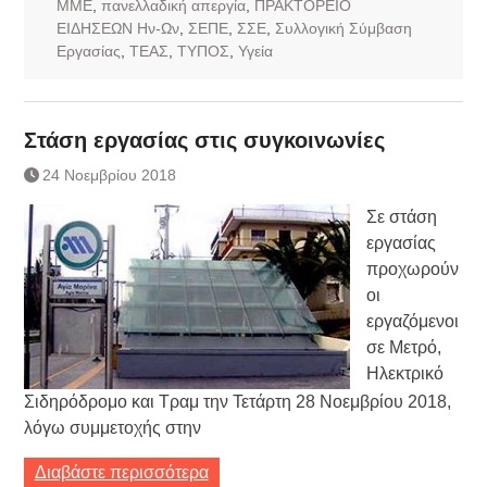
ΜΜΕ
,
πανελλαδική απεργία
,
ΠΡΑΚΤΟΡΕΙΟ
ΕΙΔΗΣΕΩΝ Ην-Ων
,
ΣΕΠΕ
,
ΣΣΕ
,
Συλλογική Σύμβαση
Εργασίας
,
ΤΕΑΣ
,
ΤΥΠΟΣ
,
Υγεία
Στάση εργασίας στις συγκοινωνίες
24 Νοεμβρίου 2018
Σε στάση
εργασίας
προχωρούν
οι
εργαζόμενοι
σε Μετρό,
Ηλεκτρικό
Σιδηρόδρομο και Τραμ την Τετάρτη 28 Νοεμβρίου 2018,
λόγω συμμετοχής στην
Διαβάστε περισσότερα