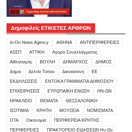
Δημοφιλείς ΕΤΙΚΕΤΕΣ ΑΡΘΡΩΝ
In-On News Agency
ΑΘΗΝΑ
ΑΝΤΙΠΕΡΙΦΕΡΕΙΕΣ
ΑΣΕΠ
ΑΤΤΙΚΗ
Αγορά Συναλλάγματος
Αθλητισμός
ΒΟΥΛΗ
ΔΗΜΑΡΧΟΣ
ΔΗΜΟΣ
Δήμοι
Δελτίο Τύπου
Δικαιοσύνη
ΕΕ
ΕΚΔΗΛΩΣΕΙΣ
ΕΝΤΟΚΑ ΓΡΑΜΜΑΤΙΑ ΔΗΜΟΣΙΟΥ
ΕΠΙΧΕΙΡΗΣΕΙΣ
ΕΥΡΩΠΑΪΚΗ ΕΝΩΣΗ
ΗΝ-ΩΝ
ΗΡΑΚΛΕΙΟ
ΘΕΜΑΤΑ
ΘΕΣΣΑΛΟΝΙΚΗ
ΙΣΟΤΙΜΙΑ
ΚΡΗΤΗ
ΜΟΥΣΕΙΑ
ΝΟΜΙΣΜΑΤΑ
ΟΤΑ
Οικονομία
ΠΕΡΙΦΕΡΕΙΑ ΚΡΗΤΗΣ
ΠΕΡΙΦΕΡΕΙΕΣ
ΠΡΑΚΤΟΡΕΙΟ ΕΙΔΗΣΕΩΝ Ην-Ων