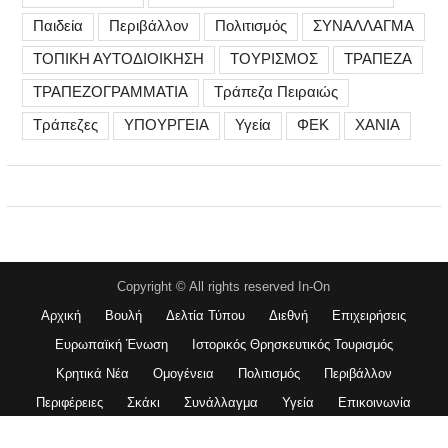
Παιδεία
Περιβάλλον
Πολιτισμός
ΣΥΝΑΛΛΑΓΜΑ
ΤΟΠΙΚΗ ΑΥΤΟΔΙΟΙΚΗΣΗ
ΤΟΥΡΙΣΜΟΣ
ΤΡΑΠΕΖΑ
ΤΡΑΠΕΖΟΓΡΑΜΜΑΤΙΑ
Τράπεζα Πειραιώς
Τράπεζες
ΥΠΟΥΡΓΕΙΑ
Υγεία
ΦΕΚ
ΧΑΝΙΑ
Copyright © All rights reserved In-On
Αρχική
Βουλή
Δελτία Τύπου
Διεθνή
Επιχειρήσεις
Ευρωπαϊκή Ένωση
Ιστορικός Θρησκευτικός Τουρισμός
Κρητικά Νέα
Ομογένεια
Πολιτισμός
Περιβάλλον
Περιφέρειες
Σκάκι
Συνάλλαγμα
Υγεία
Επικοινωνία
Magazine Plus Pro by
WEN Themes