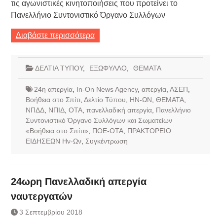
τις αγωνιστικές κινητοποιήσεις που προτείνει το
Πανελλήνιο Συντονιστικό Όργανο Συλλόγων
Διαβάστε περισσότερα
ΔΕΛΤΙΑ ΤΥΠΟΥ
,
ΕΞΩΦΥΛΛΟ
,
ΘΕΜΑΤΑ
24η απεργία
,
In-On News Agency
,
απεργία
,
ΑΣΕΠ
,
Βοήθεια στο Σπίτι
,
Δελτίο Τύπου
,
ΗΝ-ΩΝ
,
ΘΕΜΑΤΑ
,
ΝΠΔΔ
,
ΝΠΙΔ
,
ΟΤΑ
,
πανελλαδική απεργία
,
Πανελλήνιο
Συντονιστικό Όργανο Συλλόγων και Σωματείων
«Βοήθεια στο Σπίτι»
,
ΠΟΕ-ΟΤΑ
,
ΠΡΑΚΤΟΡΕΙΟ
ΕΙΔΗΣΕΩΝ Ην-Ων
,
Συγκέντρωση
24ωρη Πανελλαδική απεργία
ναυτεργατών
3 Σεπτεμβρίου 2018