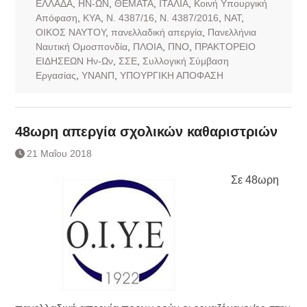
ΕΛΛΑΔΑ
,
ΗΝ-ΩΝ
,
ΘΕΜΑΤΑ
,
ΙΤΑΛΙΑ
,
Κοινή Υπουργική
Απόφαση
,
ΚΥΑ
,
Ν. 4387/16
,
Ν. 4387/2016
,
ΝΑΤ
,
ΟΙΚΟΣ ΝΑΥΤΟΥ
,
πανελλαδική απεργία
,
Πανελλήνια
Ναυτική Ομοσπονδία
,
ΠΛΟΙΑ
,
ΠΝΟ
,
ΠΡΑΚΤΟΡΕΙΟ
ΕΙΔΗΣΕΩΝ Ην-Ων
,
ΣΣΕ
,
Συλλογική Σύμβαση
Εργασίας
,
ΥΝΑΝΠ
,
ΥΠΟΥΡΓΙΚΗ ΑΠΟΦΑΣΗ
48ωρη απεργία σχολικών καθαριστριών
21 Μαΐου 2018
Σε 48ωρη