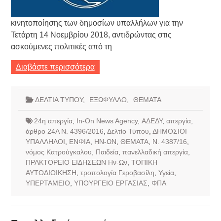
κινητοποίησης των δημοσίων υπαλλήλων για την
Τετάρτη 14 Νοεμβρίου 2018, αντιδρώντας στις
ασκούμενες πολιτικές από τη
Διαβάστε περισσότερα
ΔΕΛΤΙΑ ΤΥΠΟΥ
,
ΕΞΩΦΥΛΛΟ
,
ΘΕΜΑΤΑ
24η απεργία
,
In-On News Agency
,
ΑΔΕΔΥ
,
απεργία
,
άρθρο 24Α Ν. 4396/2016
,
Δελτίο Τύπου
,
ΔΗΜΟΣΙΟΙ
ΥΠΑΛΛΗΛΟΙ
,
ΕΝΦΙΑ
,
ΗΝ-ΩΝ
,
ΘΕΜΑΤΑ
,
Ν. 4387/16
,
νόμος Κατρούγκαλου
,
Παιδεία
,
πανελλαδική απεργία
,
ΠΡΑΚΤΟΡΕΙΟ ΕΙΔΗΣΕΩΝ Ην-Ων
,
ΤΟΠΙΚΗ
ΑΥΤΟΔΙΟΙΚΗΣΗ
,
τροπολογία Γεροβασίλη
,
Υγεία
,
ΥΠΕΡΤΑΜΕΙΟ
,
ΥΠΟΥΡΓΕΙΟ ΕΡΓΑΣΙΑΣ
,
ΦΠΑ