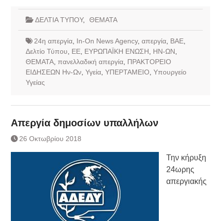
ΔΕΛΤΙΑ ΤΥΠΟΥ
,
ΘΕΜΑΤΑ
24η απεργία
,
In-On News Agency
,
απεργία
,
ΒΑΕ
,
Δελτίο Τύπου
,
ΕΕ
,
ΕΥΡΩΠΑΪΚΗ ΕΝΩΣΗ
,
ΗΝ-ΩΝ
,
ΘΕΜΑΤΑ
,
πανελλαδική απεργία
,
ΠΡΑΚΤΟΡΕΙΟ
ΕΙΔΗΣΕΩΝ Ην-Ων
,
Υγεία
,
ΥΠΕΡΤΑΜΕΙΟ
,
Υπουργείο
Υγείας
Απεργία δημοσίων υπαλλήλων
26 Οκτωβρίου 2018
Την κήρυξη
24ωρης
απεργιακής