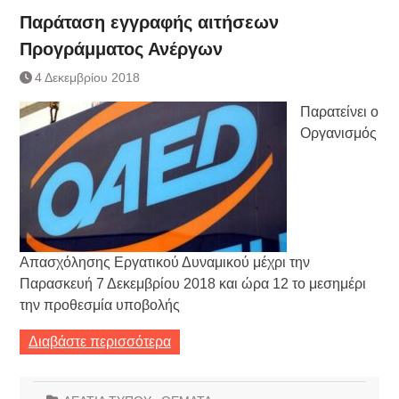
Τράπεζας- ΕΚΤ
Παράταση εγγραφής αιτήσεων
Κατάργηση βιβλιαρίων Υγείας
Προγράμματος Ανέργων
Ημερήσιο Δελτίο Τιμών
Συναλλάγματος &
4 Δεκεμβρίου 2018
Τραπεζογραμματίων 7-3-2019
Ημερήσιο Δελτίο Τιμών
Παρατείνει ο
Συναλλάγματος &
Οργανισμός
Τραπεζογραμματίων 4-3-2019
Κάθοδος αγροτών
Δικαιοσύνη
Απασχόλησης Εργατικού Δυναμικού μέχρι την
Παρασκευή 7 Δεκεμβρίου 2018 και ώρα 12 το μεσημέρι
την προθεσμία υποβολής
Διαβάστε περισσότερα