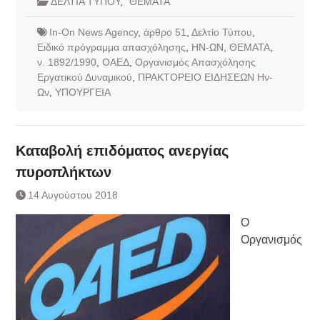
ΔΕΛΤΙΑ ΤΥΠΟΥ
,
ΘΕΜΑΤΑ
In-On News Agency
,
άρθρο 51
,
Δελτίο Τύπου
,
Ειδικό πρόγραμμα απασχόλησης
,
ΗΝ-ΩΝ
,
ΘΕΜΑΤΑ
,
ν. 1892/1990
,
ΟΑΕΔ
,
Οργανισμός Απασχόλησης
Εργατικού Δυναμικού
,
ΠΡΑΚΤΟΡΕΙΟ ΕΙΔΗΣΕΩΝ Ην-
Ων
,
ΥΠΟΥΡΓΕΙΑ
Καταβολή επιδόματος ανεργίας
πυροπλήκτων
14 Αυγούστου 2018
Ο
Οργανισμός