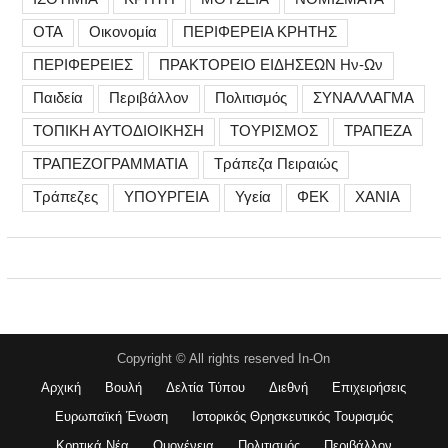
ΟΤΑ
Οικονομία
ΠΕΡΙΦΕΡΕΙΑ ΚΡΗΤΗΣ
ΠΕΡΙΦΕΡΕΙΕΣ
ΠΡΑΚΤΟΡΕΙΟ ΕΙΔΗΣΕΩΝ Ην-Ων
Παιδεία
Περιβάλλον
Πολιτισμός
ΣΥΝΑΛΛΑΓΜΑ
ΤΟΠΙΚΗ ΑΥΤΟΔΙΟΙΚΗΣΗ
ΤΟΥΡΙΣΜΟΣ
ΤΡΑΠΕΖΑ
ΤΡΑΠΕΖΟΓΡΑΜΜΑΤΙΑ
Τράπεζα Πειραιώς
Τράπεζες
ΥΠΟΥΡΓΕΙΑ
Υγεία
ΦΕΚ
ΧΑΝΙΑ
Copyright © All rights reserved In-On
Αρχική
Βουλή
Δελτία Τύπου
Διεθνή
Επιχειρήσεις
Ευρωπαϊκή Ένωση
Ιστορικός Θρησκευτικός Τουρισμός
Κρητικά Νέα
Ομογένεια
Πολιτισμός
Περιβάλλον