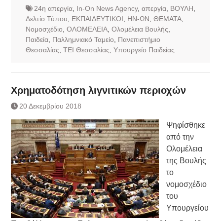
24η απεργία
,
In-On News Agency
,
απεργία
,
ΒΟΥΛΗ
,
Δελτίο Τύπου
,
ΕΚΠΑΙΔΕΥΤΙΚΟΙ
,
ΗΝ-ΩΝ
,
ΘΕΜΑΤΑ
,
Νομοσχέδιο
,
ΟΛΟΜΕΛΕΙΑ
,
Ολομέλεια Βουλής
,
Παιδεία
,
Παλλημνιακό Ταμείο
,
Πανεπιστήμιο
Θεσσαλίας
,
ΤΕΙ Θεσσαλίας
,
Υπουργείο Παιδείας
Χρηματοδότηση λιγνιτικών περιοχών
20 Δεκεμβρίου 2018
Ψηφίσθηκε
από την
Ολομέλεια
της Βουλής
το
νομοσχέδιο
του
Υπουργείου