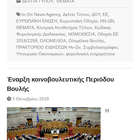
ΔΕΛΤΙΑ ΤΥΠΟΥ
,
ΘΕΜΑΤΑ
In-On News Agency
,
Δελτίο Τύπου
,
ΔΟΥ
,
ΕΕ
,
ΕΥΡΩΠΑΪΚΗ ΕΝΩΣΗ
,
Ευρωπαϊκή Οδηγία
,
ΗΝ-ΩΝ
,
ΘΕΜΑΤΑ
,
Κεντρικά Αποθετήρια Τίτλων
,
Κώδικας
Φορολογικής Διαδικασίας
,
ΝΟΜΟΘΕΣΙΑ
,
Οδηγία ΕΕ
2016/2258
,
ΟΛΟΜΕΛΕΙΑ
,
Ολομέλεια Βουλής
,
ΠΡΑΚΤΟΡΕΙΟ ΕΙΔΗΣΕΩΝ Ην-Ων
,
Συμβολαιογράφοι
,
Υπουργείο Οικονομικών
,
φορολογική ενημερότητα
Έναρξη κοινοβουλευτικής Περιόδου
Βουλής
3 Οκτωβρίου 2018
Η