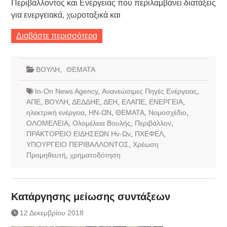
Περιβάλλοντος και Ενέργειας που περιλαμβάνει διατάξεις
για ενεργειακά, χωροταξικά και
Διαβάστε περισσότερα
ΒΟΥΛΗ
,
ΘΕΜΑΤΑ
In-On News Agency
,
Ανανεώσιμες Πηγές Ενέργειας
,
ΑΠΕ
,
ΒΟΥΛΗ
,
ΔΕΔΔΗΕ
,
ΔΕΗ
,
ΕΛΑΠΕ
,
ΕΝΕΡΓΕΙΑ
,
ηλεκτρική ενέργεια
,
ΗΝ-ΩΝ
,
ΘΕΜΑΤΑ
,
Νομοσχέδιο
,
ΟΛΟΜΕΛΕΙΑ
,
Ολομέλεια Βουλής
,
Περιβάλλον
,
ΠΡΑΚΤΟΡΕΙΟ ΕΙΔΗΣΕΩΝ Ην-Ων
,
ΠΧΕΦΕΛ
,
ΥΠΟΥΡΓΕΙΟ ΠΕΡΙΒΑΛΛΟΝΤΟΣ
,
Χρέωση
Προμηθευτή
,
χρηματοδότηση
Κατάργησης μείωσης συντάξεων
12 Δεκεμβρίου 2018