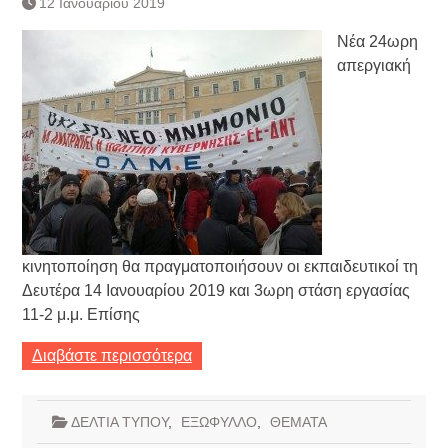
12 Ιανουαρίου 2019
Τράπεζας- ΕΚΤ
Κατάργηση βιβλιαρίων Υγείας
Νέα 24ωρη
Ημερήσιο Δελτίο Τιμών
απεργιακή
Συναλλάγματος &
Τραπεζογραμματίων 7-3-2019
Ημερήσιο Δελτίο Τιμών
Συναλλάγματος &
Τραπεζογραμματίων 4-3-2019
Κάθοδος αγροτών
Δικαιοσύνη
κινητοποίηση θα πραγματοποιήσουν οι εκπαιδευτικοί τη
Δευτέρα 14 Ιανουαρίου 2019 και 3ωρη στάση εργασίας
11-2 μ.μ. Επίσης
Διαβάστε περισσότερα
ΔΕΛΤΙΑ ΤΥΠΟΥ
,
ΕΞΩΦΥΛΛΟ
,
ΘΕΜΑΤΑ