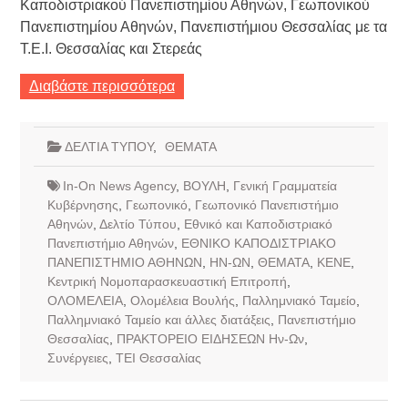
Καποδιστριακού Πανεπιστημίου Αθηνών, Γεωπονικού
Πανεπιστημίου Αθηνών, Πανεπιστήμιου Θεσσαλίας με τα
Τ.Ε.Ι. Θεσσαλίας και Στερεάς
Διαβάστε περισσότερα
ΔΕΛΤΙΑ ΤΥΠΟΥ
,
ΘΕΜΑΤΑ
In-On News Agency
,
ΒΟΥΛΗ
,
Γενική Γραμματεία
Κυβέρνησης
,
Γεωπονικό
,
Γεωπονικό Πανεπιστήμιο
Αθηνών
,
Δελτίο Τύπου
,
Εθνικό και Καποδιστριακό
Πανεπιστήμιο Αθηνών
,
ΕΘΝΙΚΟ ΚΑΠΟΔΙΣΤΡΙΑΚΟ
ΠΑΝΕΠΙΣΤΗΜΙΟ ΑΘΗΝΩΝ
,
ΗΝ-ΩΝ
,
ΘΕΜΑΤΑ
,
ΚΕΝΕ
,
Κεντρική Νομοπαρασκευαστική Επιτροπή
,
ΟΛΟΜΕΛΕΙΑ
,
Ολομέλεια Βουλής
,
Παλλημνιακό Ταμείο
,
Παλλημνιακό Ταμείο και άλλες διατάξεις
,
Πανεπιστήμιο
Θεσσαλίας
,
ΠΡΑΚΤΟΡΕΙΟ ΕΙΔΗΣΕΩΝ Ην-Ων
,
Συνέργειες
,
ΤΕΙ Θεσσαλίας