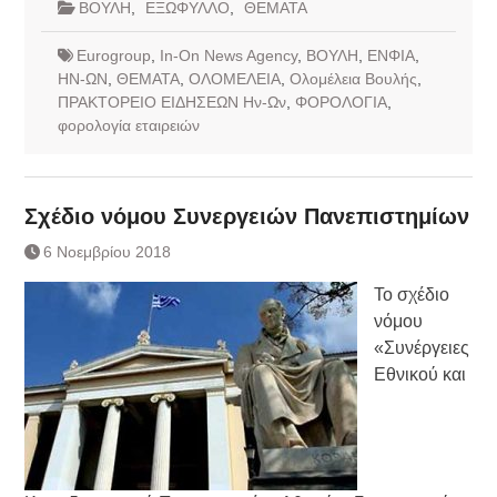
ΒΟΥΛΗ
,
ΕΞΩΦΥΛΛΟ
,
ΘΕΜΑΤΑ
Eurogroup
,
In-On News Agency
,
ΒΟΥΛΗ
,
ΕΝΦΙΑ
,
ΗΝ-ΩΝ
,
ΘΕΜΑΤΑ
,
ΟΛΟΜΕΛΕΙΑ
,
Ολομέλεια Βουλής
,
ΠΡΑΚΤΟΡΕΙΟ ΕΙΔΗΣΕΩΝ Ην-Ων
,
ΦΟΡΟΛΟΓΙΑ
,
φορολογία εταιρειών
Σχέδιο νόμου Συνεργειών Πανεπιστημίων
6 Νοεμβρίου 2018
Το σχέδιο
νόμου
«Συνέργειες
Εθνικού και