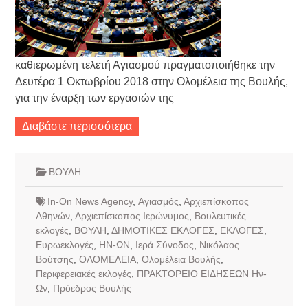
καθιερωμένη τελετή Αγιασμού πραγματοποιήθηκε την
Δευτέρα 1 Οκτωβρίου 2018 στην Ολομέλεια της Βουλής,
για την έναρξη των εργασιών της
Διαβάστε περισσότερα
ΒΟΥΛΗ
In-On News Agency
,
Αγιασμός
,
Αρχιεπίσκοπος
Αθηνών
,
Αρχιεπίσκοπος Ιερώνυμος
,
Βουλευτικές
εκλογές
,
ΒΟΥΛΗ
,
ΔΗΜΟΤΙΚΕΣ ΕΚΛΟΓΕΣ
,
ΕΚΛΟΓΕΣ
,
Ευρωεκλογές
,
ΗΝ-ΩΝ
,
Ιερά Σύνοδος
,
Νικόλαος
Βούτσης
,
ΟΛΟΜΕΛΕΙΑ
,
Ολομέλεια Βουλής
,
Περιφερειακές εκλογές
,
ΠΡΑΚΤΟΡΕΙΟ ΕΙΔΗΣΕΩΝ Ην-
Ων
,
Πρόεδρος Βουλής