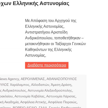
Τιμών
ρχων Ελληνικής Αστυνομίας
ων 7-3-2019
Τιμών
Με Απόφαση του Αρχηγού της
Ελληνικής Αστυνομίας,
ων 4-3-2019
Αντιστρατήγου Αριστείδη
ν
Ανδρικόπουλου, τοποθετήθηκαν –
μετακινήθηκαν οι Ταξίαρχοι Γενικών
Καθηκόντων της Ελληνικής
Αστυνομίας,
Διαβάστε περισσότερα
News Agency
,
ΑΕΡΟΛΙΜΕΝΑΣ
,
ΑΘΑΝΑΣΟΠΟΥΛΟΣ
ΥΛΟΣ Χαράλαμπος
,
Αλλοδαπών
,
Άμεση Δράση
,
ης Ανδρικόπουλος
,
Αστυνομία Αλεξανδρούπολης
,
ρακλείου
,
Αστυνομία Καβάλας
,
Αστυνομία Λάρισας
,
κή Ακαδημία
,
Ασφάλεια Αττικής
,
Ασφάλεια Πειραιώς
,
σίλειος
,
ΒΟΡΕΙΟ ΑΙΓΑΙΟ
,
ΓΑΔΑ
,
Γενικός Επιθεωρητής