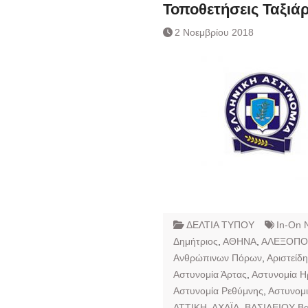
Ημερήσιο Δελτίο 
Τοποθετήσεις Ταξιά
Συναλλάγματος &
2 Νοεμβρίου 2018
Τραπεζογραμματί
Ημερήσιο Δελτίο 
Συναλλάγματος &
Τραπεζογραμματί
Κάθοδος αγροτώ
Δικαιοσύνη
ΔΕΛΤΙΑ ΤΥΠΟΥ
In-On 
Δημήτριος
,
ΑΘΗΝΑ
,
ΑΛΕΞΟΠΟ
Ανθρώπινων Πόρων
,
Αριστείδ
Αστυνομία Άρτας
,
Αστυνομία Η
Αστυνομία Ρεθύμνης
,
Αστυνομι
ΑΤΤΙΚΗ
,
ΑΧΑΪΑ
,
ΒΑΣΙΛΕΙΟΥ Βα