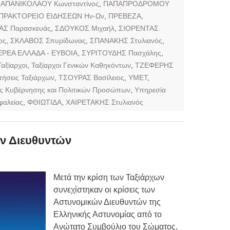
ΑΠΑΝΙΚΟΛΑΟΥ Κωνσταντίνος
,
ΠΑΠΑΠΡΟΔΡΟΜΟΥ
ΠΡΑΚΤΟΡΕΙΟ ΕΙΔΗΣΕΩΝ Ην-Ων
,
ΠΡΕΒΕΖΑ
,
ΑΣ Παρασκευάς
,
ΣΔΟΥΚΟΣ Μιχαήλ
,
ΣΙΟΡΕΝΤΑΣ
ος
,
ΣΚΛΑΒΟΣ Σπυρίδωνας
,
ΣΠΑΝΑΚΗΣ Στυλιανός
,
ΕΡΕΑ ΕΛΛΑΔΑ - ΕΥΒΟΙΑ
,
ΣΥΡΙΤΟΥΔΗΣ Πασχάλης
,
Ταξίαρχοι
,
Ταξίαρχοι Γενικών Καθηκόντων
,
ΤΖΕΦΕΡΗΣ
τήσεις Ταξιάρχων
,
ΤΣΟΥΡΑΣ Βασίλειος
,
ΥΜΕΤ
,
ς Κυβέρνησης και Πολιτικών Προσώπων
,
Υπηρεσία
αλείας
,
ΦΘΙΩΤΙΔΑ
,
ΧΑΙΡΕΤΑΚΗΣ Στυλιανός
ν Διευθυντών
Μετά την κρίση των Ταξιάρχων
συνεχίστηκαν οι κρίσεις των
Αστυνομικών Διευθυντών της
Ελληνικής Αστυνομίας από το
Ανώτατο Συμβούλιο του Σώματος,