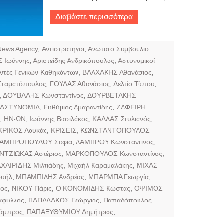
Διαβάστε περισσότερα
News Agency
,
Αντιστράτηγοι
,
Ανώτατο Συμβούλιο
Ιωάννης
,
Αριστείδης Ανδρικόπουλος
,
Αστυνομικοί
υντές Γενικών Καθηκόντων
,
ΒΛΑΧΑΚΗΣ Αθανάσιος
,
Σταματόπουλος
,
ΓΟΥΛΑΣ Αθανάσιος
,
Δελτίο Τύπου
,
,
ΔΟΥΒΑΛΗΣ Κωνσταντίνος
,
ΔΟΥΡΒΕΤΑΚΗΣ
 ΑΣΤΥΝΟΜΙΑ
,
Ευθύμιος Αμαραντίδης
,
ΖΑΦΕΙΡΗ
,
ΗΝ-ΩΝ
,
Ιωάννης Βασιλάκος
,
ΚΑΛΛΑΣ Στυλιανός
,
ΚΡΙΚΟΣ Λουκάς
,
ΚΡΙΣΕΙΣ
,
ΚΩΝΣΤΑΝΤΟΠΟΥΛΟΣ
ΑΜΠΡΟΠΟΥΛΟΥ Σοφία
,
ΛΑΜΠΡΟΥ Κωνσταντίνος
,
ΝΤΖΙΩΚΑΣ Αστέριος
,
ΜΑΡΚΟΠΟΥΛΟΣ Κωνσταντίνος
,
ΧΑΙΡΙΔΗΣ Μιλτιάδης
,
Μιχαήλ Καραμαλάκης
,
ΜΙΧΑΣ
υήλ
,
ΜΠΑΜΠΙΛΗΣ Ανδρέας
,
ΜΠΑΡΜΠΑ Γεωργία
,
ος
,
ΝΙΚΟΥ Πάρις
,
ΟΙΚΟΝΟΜΙΔΗΣ Κώστας
,
ΟΨΙΜΟΣ
άφυλλος
,
ΠΑΠΑΔΑΚΟΣ Γεώργιος
,
Παπαδόπουλος
άμπρος
,
ΠΑΠΑΕΥΘΥΜΙΟΥ Δημήτριος
,