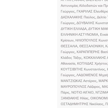
Αστυνομίας Αλλοδαπών και Π
Γεώργιος
,
ΓΚΑΡΙΛΑΣ Ελευθέρι
ΔΑΣΚΑΛΑΚΗΣ Παύλος
,
Δελτίο
Γεώργιος
,
ΔΟΥΒΑΛΗΣ Κωνσταν
ΔΥΤΙΚΗ ΕΛΛΑΔΑ
,
ΔΥΤΙΚΗ ΜΑ
ΕΛΛΗΝΙΚΗ ΑΣΤΥΝΟΜΙΑ
,
Ενιαί
Κρίσεων
,
ΗΛΙΟΠΟΥΛΟΣ Κωνστ
ΘΕΣΣΑΛΙΑ
,
ΘΕΣΣΑΛΟΝΙΚΗ
,
Κ
Γεώργιος
,
ΚΑΡΑΠΙΠΕΡΗΣ Βασίλ
Κλάδος Τάξης
,
ΚΟΚΚΑΛΑΚΗΣ Α
Αθανασία
,
ΚΟΤΛΙΔΑΣ Χρήστος
ΚΟΥΤΣΙΒΙΤΗΣ Κωνσταντίνος
,
Γεώργιος
,
ΛΑΔΟΜΕΝΟΣ Μιχαή
ΜΑΝΤΖΙΩΚΑΣ Αστέριος
,
ΜΑΡΚ
ΜΑΥΡΟΠΟΥΛΟΣ Λάζαρος
,
ΜΑΧ
Πάρις
,
ΝΟΤΙΟ ΑΙΓΑΙΟ
,
ΝΤΖΙΜ
ΞΑΝΘΑΚΗΣ Ηλίας
,
ΟΙΚΟΝΟΜΙ
ΟΣΤΑΔΗΜΗΤΡΗΣ Νικόλαος
,
Π