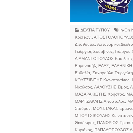
ΔΕΛΤΙΑ ΤΥΠΟΥ
In-On 
Κρίσεων.
,
ΑΠΟΣΤΟΛΟΠΟΥΛΟΣ 
Διευθυντές
,
Αστυνομικοί Διευθ
Γεώργιος Σουρβίνος
,
Γιώργος 
ΔΙΑΜΑΝΤΟΠΟΥΛΟΣ Βασίλειος
Εμμανουήλ
,
ΕΛΑΣ
,
ΕΛΛΗΝΙΚΗ
Ευθαλία
,
Ζαχαρούλα Τσιριγώτη
ΚΟΥΤΣΙΒΙΤΗΣ Κωνσταντίνος
,
Νικόλαος
,
ΛΑΛΟΥΣΗΣ Σίμος
,
Λ
ΜΑΖΑΡΑΚΙΩΤΗΣ Χρήστος
,
ΜΑ
ΜΑΡΤΖΑΚΛΗΣ Απόστολος
,
ΜΑ
Σταύρος
,
ΜΟΥΣΤΑΚΑΣ Εμμανο
ΜΠΟΥΤΣΙΚΟΥΔΗΣ Κωνσταντίν
Θεόδωρος
,
ΠΑΝΩΡΙΟΣ Τριαντ
Κυριάκος
,
ΠΑΠΑΔΟΠΟΥΛΟΣ Λ