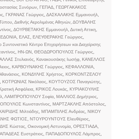
ροστασίας Συνόρων
,
ΓΕΠΑΔ
,
ΓΕΩΡΓΑΚΑΚΟΣ
ος
,
ΓΚΡΑΝΑΣ Γεώργιος
,
ΔΑΣΚΑΛΑΚΗΣ Εμμανουήλ
,
 Τύπου
,
Διεθνής Αερολιμένας Αθηνών
,
ΔΟΥΒΑΛΗΣ
τίνος
,
ΔΟΥΡΒΕΤΑΚΗΣ Εμμανουήλ
,
Δυτική Αττικη
,
ΚΕΔΟΝΙΑ
,
ΕΛΑΣ
,
ΕΛΕΥΘΕΡΑΚΗΣ Γεώργιος
,
ο Συντονιστικό Κέντρο Επιχειρήσεων και Διαχείρισης
αντίνος
,
ΗΝ-ΩΝ
,
ΘΕΟΔΩΡΟΠΟΥΛΟΣ Γεώργιος
,
ΑΛΛΑΣ Στυλιανός
,
Κανακουσάκης Ιωσήφ
,
ΚΑΝΕΛΛΟΣ
ειος
,
ΚΑΡΒΟΥΝΑΚΗΣ Γεώργιος
,
ΚΕΦΑΛΛΟΝΙΑ
,
θανάσιος
,
ΚΟΝΔΥΛΗΣ Χρήστος
,
ΚΟΡΚΟΝΤΖΕΛΟΥ
,
ΚΟΤΡΩΝΙΑΣ Νικόλαος
,
ΚΟΥΤΟΥΖΟΣ Παναγιώτης
,
Κρατική Ασφάλεια
,
ΚΡΙΚΟΣ Λουκάς
,
ΚΥΡΙΑΚΟΥΛΗΣ
λ
,
ΛΑΜΠΡΟΠΟΥΛΟΥ Σοφία
,
ΜΑΛΛΙΟΣ Δημήτριος
,
ΟΠΟΥΛΟΣ Κωνσταντίνος
,
ΜΑΡΤΖΑΚΛΗΣ Απόστολος
,
ΑΙΡΙΔΗΣ Μιλτιάδης
,
ΜΠΑΜΠΙΛΗΣ Ανδρέας
,
ΝΙΚΟΥ
ΑΝΗΣ ΦΩΤΙΟΣ
,
ΝΤΟΥΡΟΥΝΤΟΥΣ Ελευθέριος
,
ΔΗΣ Κώστας
,
Οικονομική Αστυνομία
,
ΟΡΕΣΤΙΑΔΑ
,
ΑΠΑΔΕΑΣ Ευστράτιος
,
ΠΑΠΑΔΟΠΟΥΛΟΣ Λάμπρος
,