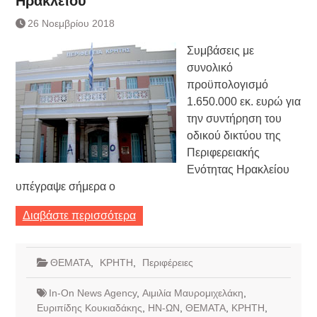
Ηρακλείου
Τράπεζας- ΕΚΤ
Κατάργηση βιβλιαρίων Υγείας
26 Νοεμβρίου 2018
Ημερήσιο Δελτίο Τιμών
Συμβάσεις με
Συναλλάγματος &
Τραπεζογραμματίων 7-3-2019
συνολικό
Ημερήσιο Δελτίο Τιμών
προϋπολογισμό
Συναλλάγματος &
1.650.000 εκ. ευρώ για
Τραπεζογραμματίων 4-3-2019
την συντήρηση του
Κάθοδος αγροτών
οδικού δικτύου της
Δικαιοσύνη
Περιφερειακής
Ενότητας Ηρακλείου
υπέγραψε σήμερα ο
Διαβάστε περισσότερα
ΘΕΜΑΤΑ
,
ΚΡΗΤΗ
,
Περιφέρειες
In-On News Agency
,
Αιμιλία Μαυρομιχελάκη
,
Ευριπίδης Κουκιαδάκης
,
ΗΝ-ΩΝ
,
ΘΕΜΑΤΑ
,
ΚΡΗΤΗ
,