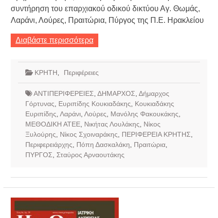
συντήρηση του επαρχιακού οδικού δικτύου Αγ. Θωμάς,
Λαράνι, Λούρες, Πραιτώρια, Πύργος της Π.Ε. Ηρακλείου
Διαβάστε περισσότερα
ΚΡΗΤΗ
,
Περιφέρειες
ΑΝΤΙΠΕΡΙΦΕΡΕΙΕΣ
,
ΔΗΜΑΡΧΟΣ
,
Δήμαρχος
Γόρτυνας
,
Ευριπίδης Κουκιαδάκης
,
Κουκιαδάκης
Ευριπίδης
,
Λαράνι
,
Λούρες
,
Μανόλης Φακουκάκης
,
ΜΕΘΟΔΙΚΗ ΑΤΕΕ
,
Νικήτας Λουλάκης
,
Νίκος
Ξυλούρης
,
Νίκος Σχοιναράκης
,
ΠΕΡΙΦΕΡΕΙΑ ΚΡΗΤΗΣ
,
Περιφερειάρχης
,
Πόπη Δασκαλάκη
,
Πραιτώρια
,
ΠΥΡΓΟΣ
,
Σταύρος Αρναουτάκης